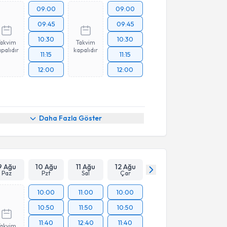
09:00
09:00
09:45
09:45
10:30
10:30
Takvim
Takvim
palıdır
kapalıdır
11:15
11:15
12:00
12:00
Daha Fazla Göster
9 Ağu
10 Ağu
11 Ağu
12 Ağu
Paz
Pzt
Sal
Çar
10:00
11:00
10:00
10:50
11:50
10:50
11:40
12:40
11:40
Takvim