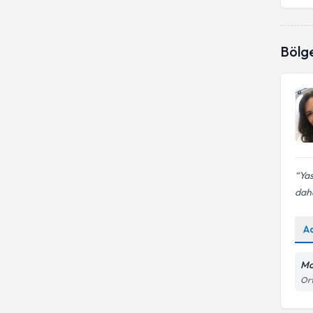
Fobilerden kurtulmak
Bölg
Yas
daha
A
Mo
Ort