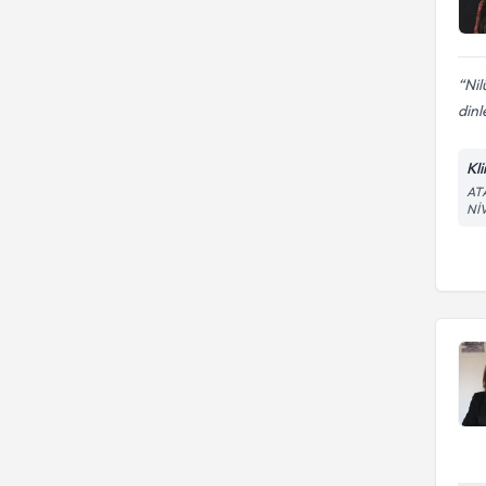
Nil
dinl
Kl
AT
NİV