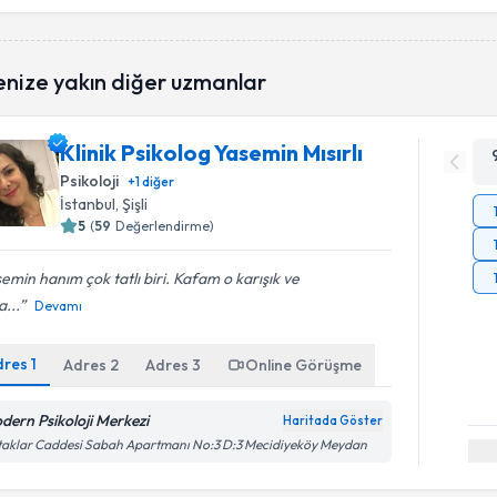
enize yakın diğer uzmanlar
Klinik Psikolog Yasemin Mısırlı
Psikoloji
+
1
diğer
İstanbul
, Şişli
5
(
59
Değerlendirme)
emin hanım çok tatlı biri. Kafam o karışık ve
...
Devamı
dres
1
Adres
2
Adres
3
Online Görüşme
dern Psikoloji Merkezi
Haritada Göster
aklar Caddesi Sabah Apartmanı No:3 D:3 Mecidiyeköy Meydan