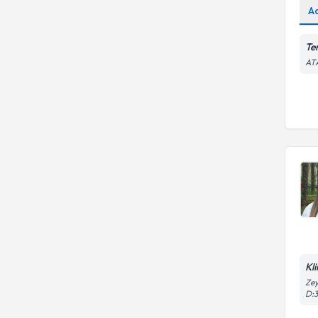
A
Te
AT
Kli
Zey
D:3