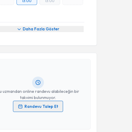
13:00
13:00
Daha Fazla Göster
akvimi Talebi
kolog Haşim Vergili
için randevu takvimi talebi
Size bu uzmandan randevu almanız için bir takvim
ında e-posta ile bilgilendireceğiz.
resiniz
u uzmandan online randevu alabileceğin bir
takvimi bulunmuyor.
Randevu Talep Et
 verilerimin işlenmesine ilişkin
Aydınlatma Metni
'ni
 ve kişisel verilerimin belirtilen kapsamda
esini kabul ediyorum.