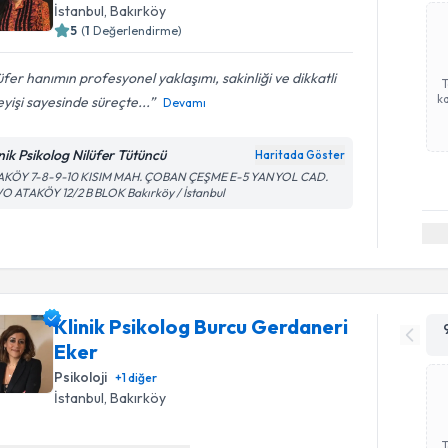
İstanbul
, Bakırköy
5
(
1
Değerlendirme)
üfer hanımın profesyonel yaklaşımı, sakinliği ve dikkatli
ka
eyişi sayesinde süreçte...
Devamı
inik Psikolog Nilüfer Tütüncü
Haritada Göster
AKÖY 7-8-9-10 KISIM MAH. ÇOBAN ÇEŞME E-5 YANYOL CAD.
O ATAKÖY 12/2 B BLOK Bakırköy / İstanbul
Klinik Psikolog Burcu Gerdaneri
Eker
Psikoloji
+
1
diğer
İstanbul
, Bakırköy