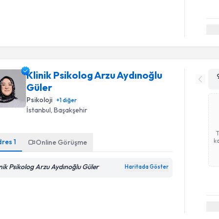
Klinik Psikolog Arzu Aydınoğlu
Güler
Psikoloji
+
1
diğer
İstanbul
, Başakşehir
ka
dres
1
Online Görüşme
inik Psikolog Arzu Aydınoğlu Güler
Haritada Göster