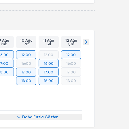
Takvim Talebini Gönder
9 Ağu
10 Ağu
11 Ağu
12 Ağu
Paz
Pzt
Sal
Çar
16:00
12:00
12:00
12:00
17:00
16:00
16:00
16:00
18:00
17:00
17:00
17:00
18:00
18:00
18:00
Daha Fazla Göster