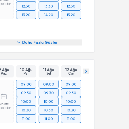
palıdır
12:30
13:30
12:30
13:20
14:20
13:20
Daha Fazla Göster
9 Ağu
10 Ağu
11 Ağu
12 Ağu
Paz
Pzt
Sal
Çar
09:00
09:00
09:00
09:30
09:30
09:30
10:00
10:00
10:00
Takvim
palıdır
10:30
10:30
10:30
11:00
11:00
11:00