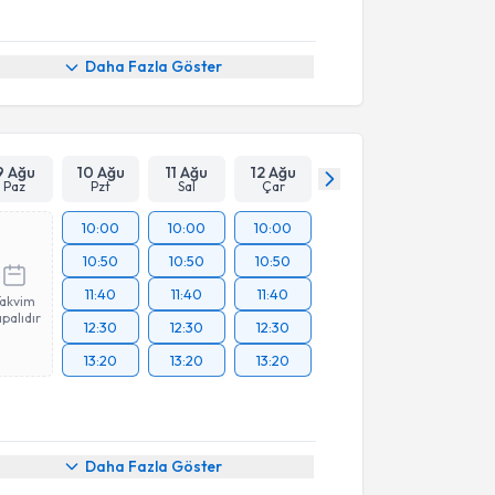
Daha Fazla Göster
9 Ağu
10 Ağu
11 Ağu
12 Ağu
Paz
Pzt
Sal
Çar
10:00
10:00
10:00
10:50
10:50
10:50
11:40
11:40
11:40
Takvim
palıdır
12:30
12:30
12:30
13:20
13:20
13:20
Daha Fazla Göster