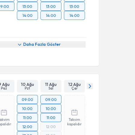
19:00
13:00
13:00
13:00
14:00
14:00
14:00
Daha Fazla Göster
9 Ağu
10 Ağu
11 Ağu
12 Ağu
Paz
Pzt
Sal
Çar
09:00
09:00
10:00
10:00
11:00
11:00
Takvim
Takvim
palıdır
kapalıdır
12:00
12:00