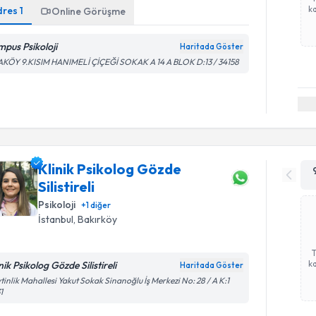
ka
dres
1
Online Görüşme
mpus Psikoloji
Haritada Göster
AKÖY 9.KISIM HANIMELİ ÇİÇEĞİ SOKAK A 14 A BLOK D:13 / 34158
Klinik Psikolog Gözde
Silistireli
Psikoloji
+
1
diğer
İstanbul
, Bakırköy
ka
nik Psikolog Gözde Silistireli
Haritada Göster
tinlik Mahallesi Yakut Sokak Sinanoğlu İş Merkezi No: 28 / A K:1
1