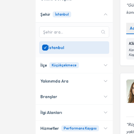
Gül
konu
Şehir
İstanbul
Online danışmanlık sunan
uzmanları göster
A
Sadece
İstanbul
bölgesinde
uzman ara
Kl
İstanbul
Kar
Kap
İlçe
Küçükçekmece
Yakınımda Ara
Branşlar
Konumuma yakın uzmanları
Kadıköy
göster
Bakırköy
İlgi Alanları
Başakşehir
Rüy
Hizmetler
Performans Kaygısı
Klinik Psikolog
yakl