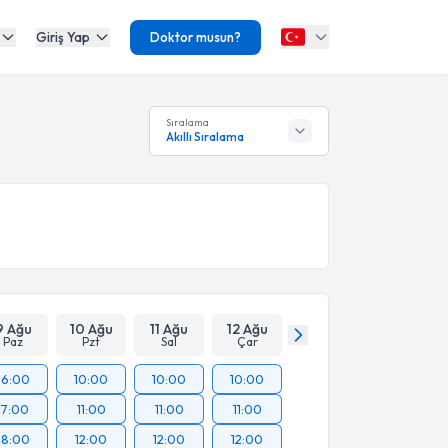
Giriş Yap
Doktor musun?
Sıralama
Akıllı Sıralama
9 Ağu
10 Ağu
11 Ağu
12 Ağu
Paz
Pzt
Sal
Çar
16:00
10:00
10:00
10:00
17:00
11:00
11:00
11:00
18:00
12:00
12:00
12:00