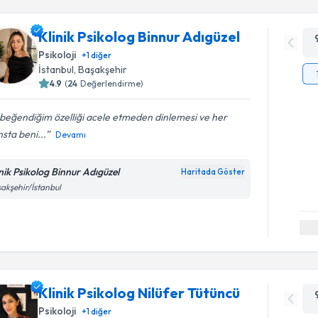
Klinik Psikolog Binnur Adıgüzel
Psikoloji
+
1
diğer
İstanbul
, Başakşehir
4.9
(
24
Değerlendirme)
beğendiğim özelliği acele etmeden dinlemesi ve her
sta beni...
Devamı
inik Psikolog Binnur Adıgüzel
Haritada Göster
akşehir/İstanbul
Klinik Psikolog Nilüfer Tütüncü
Psikoloji
+
1
diğer