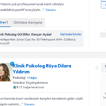
 Hanım çok profesyonel sıcak kanlı rahatça
sabildiniz pozitif enerjisiyle...
Devamı
dres
1
Online Görüşme
inik Psikolog Gül Billur Gençer Açıkel
Haritada Göster
taltepe Mah. Süvari Cad. No: 10/1 Metropark AVM- D2 Blok İç
ı no:23
Klinik Psikolog Rüya Dilara
Yıldırım
Psikoloji
+
1
diğer
İstanbul
, Küçükçekmece
5
(
7
Değerlendirme)
ka
a hanımla kızım vesilesiyle tanıştım kendisinin güler yüzlü
aşımı samimi...
Devamı