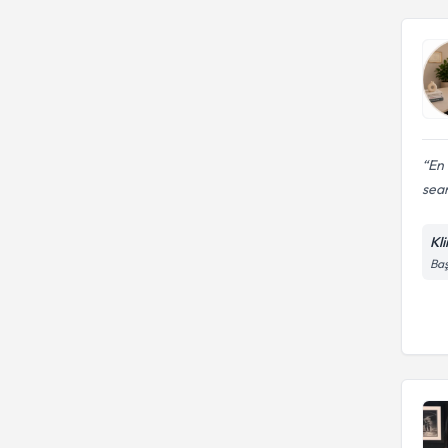
En 
sean
Kl
Baş