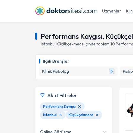
Uzmanlar
Klin
Performans Kaygısı, Küçükçe
İstanbul
Küçükçekmece
içinde toplam
10
Performa
İlgili Branşlar
Klinik Psikolog
Psiko
3
Aktif Filtreler
Performans Kaygısı
İstanbul
Küçükçekmece
Online Görüşme