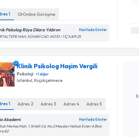
dres
1
Online Görüşme
inik Psikolog Rüya Dilara Yıldırım
Haritada Göster
RTALTEPE MAH. SÜVARİ CAD. NO10 / 1 İÇ KAPI 25
Randevu T
Klinik Psi
Klinik Psikolog Haşim Vergili
oluşturun. 
Psikoloji
+
1
diğer
hazırlandığ
İstanbul
, Küçükçekmece
E-posta Ad
B
dres
1
Adres
2
Adres
3
Adres
4
Adres
5
Kişisel
ta Akademi
Haritada Göster
okudum
kalı Merkez Mah. 1. İkitelli Cd. No:2 Meydan Halkalı Evleri A Blok
işlenm
re 82