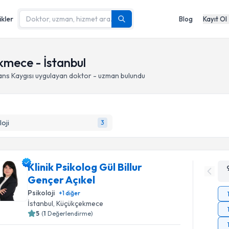
ikler
Blog
Kayıt Ol
kmece - İstanbul
ns Kaygısı
uygulayan doktor - uzman bulundu
loji
3
Klinik Psikolog Gül Billur
Gençer Açıkel
Psikoloji
+
1
diğer
İstanbul
, Küçükçekmece
5
(
1
Değerlendirme)