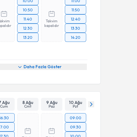
10:00
11:00
10:50
11:50
11:40
12:40
Takvim
Takvim
palıdır
kapalıdır
12:30
13:30
13:20
14:20
Daha Fazla Göster
7 Ağu
8 Ağu
9 Ağu
10 Ağu
Cum
Cmt
Paz
Pzt
16:30
09:00
17:00
09:30
17:30
10:00