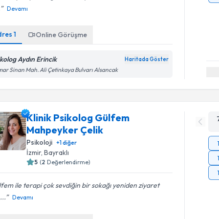
.
Devamı
dres
1
Online Görüşme
ikolog Aydın Erincik
Haritada Göster
ar Sinan Mah. Ali Çetinkaya Bulvarı Alsancak
Klinik Psikolog Gülfem
Mahpeyker Çelik
Psikoloji
+
1
diğer
İzmir
, Bayraklı
5
(
2
Değerlendirme)
fem ile terapi çok sevdiğin bir sokağı yeniden ziyaret
...
Devamı