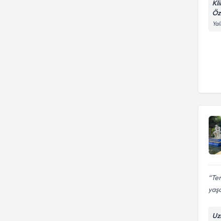
Kl
Öz
Yal
Ter
yaşa
Uz