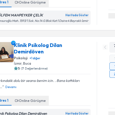
dres
1
Online Görüşme
LFEM MAHPEYKER ÇELİK
Haritada Göster
suroğlu Mah. 1593/1 Sok. No:14 G Blok Kat:1 Daire:4 Bayraklı İzmir
Klinik Psikolog Dilan
Demirdöven
Psikoloji
+
1
diğer
İzmir
, Buca
5
(
7
Değerlendirme)
kındalık dolu bir seansı benim icin. . Bana kattıkları
..
Devamı
dres
1
Online Görüşme
inik Psikolog Dilan Demirdöven
Haritada Göster