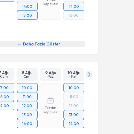
kapalıdır
14:00
14:00
15:00
15:00
Daha Fazla Göster
7 Ağu
8 Ağu
9 Ağu
10 Ağu
Cum
Cmt
Paz
Pzt
17:00
10:00
10:00
18:00
11:00
11:00
19:00
12:00
12:00
Takvim
kapalıdır
13:00
13:00
14:00
14:00