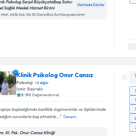
inik Psikolog Serpil Büyükçatalbaş Satıcı
Haritada Göster
el Sağlık Meslek Hizmet Birimi
ı Mah. 6436 Sok. No 50 Daire Biva Suit Karşıyaka İzmir
Klinik Psikolog Onur Cansız
Psikoloji
+
2
diğer
İzmir
, Bayraklı
5
(
90
Değerlendirme)
apiye başladığımda özellikle özgüvenimle ve ilişkilerimde
dığım sorunlarla baş etmekte...
Devamı
m. Kl. Psk. Onur Cansız Kliniği