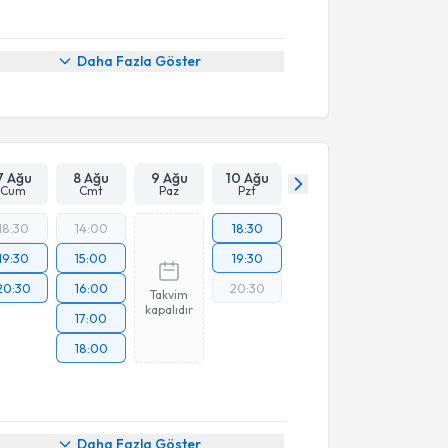
Daha Fazla Göster
7 Ağu
8 Ağu
9 Ağu
10 Ağu
Cum
Cmt
Paz
Pzt
18:30
14:00
18:30
19:30
15:00
19:30
20:30
16:00
20:30
Takvim
kapalıdır
17:00
18:00
Daha Fazla Göster