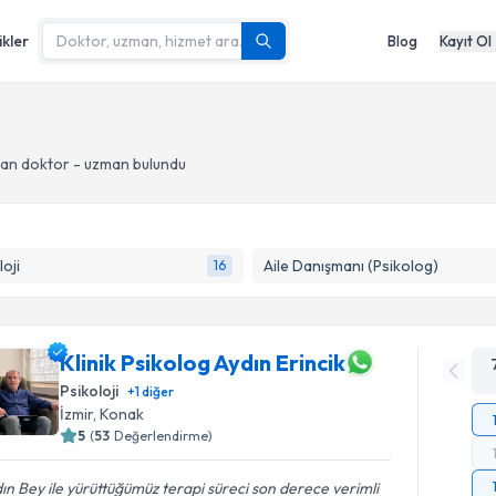
ikler
Blog
Kayıt Ol
an doktor - uzman bulundu
loji
Aile Danışmanı (Psikolog)
16
Klinik Psikolog Aydın Erincik
Psikoloji
+
1
diğer
İzmir
, Konak
5
(
53
Değerlendirme)
ın Bey ile yürüttüğümüz terapi süreci son derece verimli