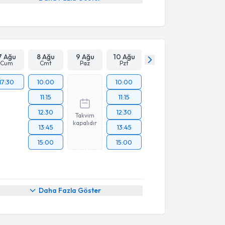
7 Ağu
8 Ağu
9 Ağu
10 Ağu
Cum
Cmt
Paz
Pzt
17:30
10:00
10:00
11:15
11:15
12:30
12:30
Takvim
kapalıdır
13:45
13:45
15:00
15:00
Daha Fazla Göster