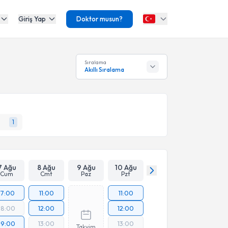
Giriş Yap
Doktor musun?
Sıralama
Akıllı Sıralama
1
7 Ağu
8 Ağu
9 Ağu
10 Ağu
Cum
Cmt
Paz
Pzt
17:00
11:00
11:00
18:00
12:00
12:00
19:00
13:00
13:00
Takvim