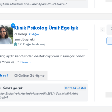
ış Mah. Menderes Cad. Bazer Apart. No:124 Daire:7
Klinik Psikolog Ümit Ege Işık
Psikoloji
+
1
diğer
İzmir
, Bayraklı
5
(
1
Değerlendirme)
kaç aydır kendisinden destek alıyorum insanı çok rahat
ettiren ve...
Devamı
dres
1
Online Görüşme
k. Ümit Ege Işık
Haritada Göster
ılar Exclusive İş Merkezi Mansuroğlu 288/4 Sok. No:9/1 Kat:6
re:141