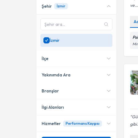
ve..
Şehir
İzmir
Online danışmanlık sunan
uzmanları göster
A
Sadece
İzmir
bölgesinde
uzman ara
Ps
İzmir
Mim
İlçe
Yakınımda Ara
Branşlar
Konumuma yakın uzmanları
Bayraklı
göster
Karşıyaka
İlgi Alanları
Gül
Konak
Hizmetler
Performans Kaygısı
gibi.
Klinik Psikolog
Bornova