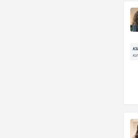
Kl
Kül