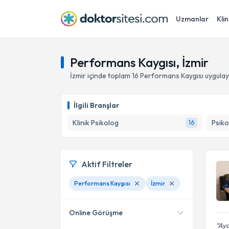
Uzmanlar
Klin
Performans Kaygısı, İzmir
İzmir
içinde toplam
16
Performans Kaygısı
uygulay
İlgili Branşlar
Klinik Psikolog
Psiko
16
Aktif Filtreler
Performans Kaygısı
İzmir
Online Görüşme
Ayd