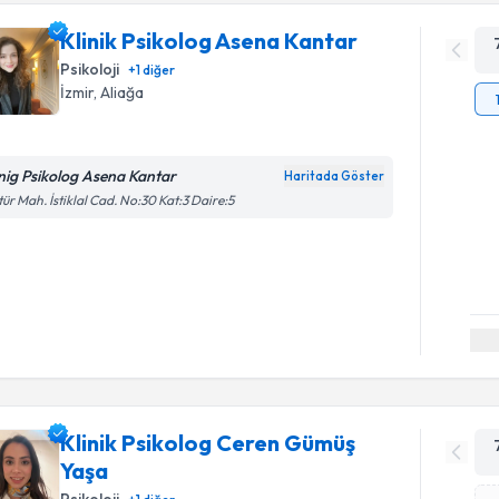
Klinik Psikolog Asena Kantar
Psikoloji
+
1
diğer
İzmir
, Aliağa
inig Psikolog Asena Kantar
Haritada Göster
tür Mah. İstiklal Cad. No:30 Kat:3 Daire:5
Klinik Psikolog Ceren Gümüş
Yaşa