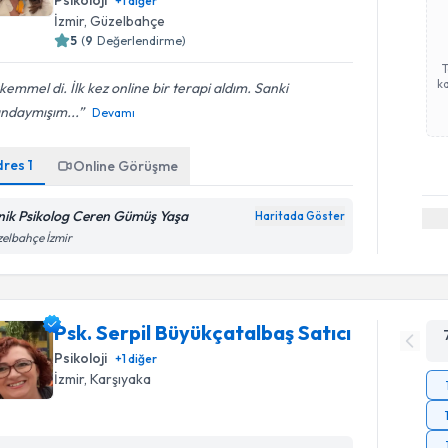
Psikoloji
+
1
diğer
İzmir
, Güzelbahçe
5
(
9
Değerlendirme)
ka
emmel di. İlk kez online bir terapi aldım. Sanki
ındaymışım...
Devamı
dres
1
Online Görüşme
inik Psikolog Ceren Gümüş Yaşa
Haritada Göster
elbahçe İzmir
Psk. Serpil Büyükçatalbaş Satıcı
Psikoloji
+
1
diğer
İzmir
, Karşıyaka