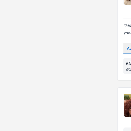
Mük
yan
A
Kl
Güz