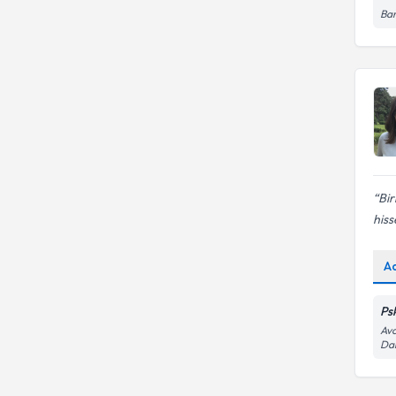
MALTEPE ÜNİVERSİTESİ
Bar
Mersin Üniversitesi
Bir
hiss
A
Ps
Avc
Dai