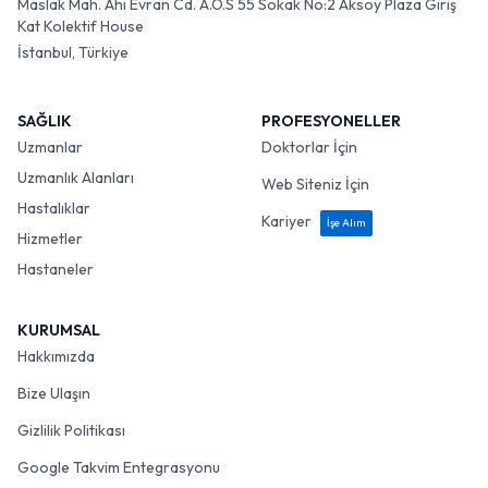
Maslak Mah. Ahi Evran Cd. A.O.S 55 Sokak No:2 Aksoy Plaza Giriş
Kat Kolektif House
İstanbul, Türkiye
SAĞLIK
PROFESYONELLER
Uzmanlar
Doktorlar İçin
Uzmanlık Alanları
Web Siteniz İçin
Hastalıklar
Kariyer
İşe Alım
Hizmetler
Hastaneler
KURUMSAL
Hakkımızda
Bize Ulaşın
Gizlilik Politikası
Google Takvim Entegrasyonu