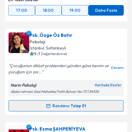
17:00
18:00
19:00
Daha Fazla
Psk. Özge Öz Batır
Psikoloji
İstanbul
,
Sultanbeyli
5
(
1
Değerlendirme)
Çocuğumun dikkat problemleri günden güne benim ve
Devamı
çocuğum için zor...
Narin Psikoloji
Haritada Göster
Abdurrahman Gazi Mahallesi Fatih Bulvarı No:71/1 34920
Randevu Talep Et
Randevu Takvimi Talebi
Psk. Özge Öz Batır
için randevu takvimi talebi
Psk. Esma ŞAHPERİYEVA