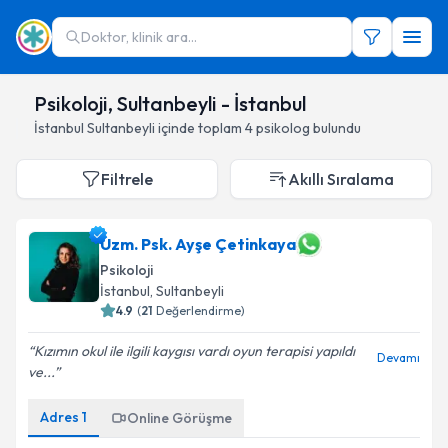
Doktor, klinik ara...
Psikoloji, Sultanbeyli - İstanbul
İstanbul
Sultanbeyli
içinde toplam
4
psikolog
bulundu
Filtrele
Akıllı Sıralama
Uzm. Psk. Ayşe Çetinkaya
Psikoloji
İstanbul
,
Sultanbeyli
4.9
(
21
Değerlendirme)
Kızımın okul ile ilgili kaygısı vardı oyun terapisi yapıldı
Devamı
ve...
Adres
1
Online Görüşme