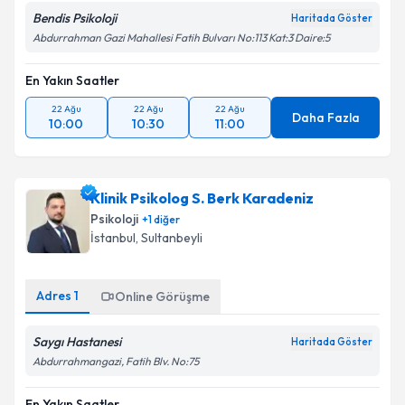
Bendis Psikoloji
Haritada Göster
Abdurrahman Gazi Mahallesi Fatih Bulvarı No:113 Kat:3 Daire:5
En Yakın Saatler
22 Ağu
22 Ağu
22 Ağu
Daha Fazla
10:00
10:30
11:00
Klinik Psikolog S. Berk Karadeniz
Psikoloji
+
1
diğer
İstanbul
,
Sultanbeyli
Adres
1
Online Görüşme
Saygı Hastanesi
Haritada Göster
Abdurrahmangazi, Fatih Blv. No:75
En Yakın Saatler