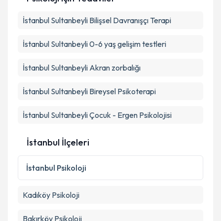
Kişisel verilerimin işlenmesine ilişkin
Aydınlatma
İstanbul Sultanbeyli Bilişsel Davranışçı Terapi
Metni
'ni okudum ve kişisel verilerimin belirtilen
kapsamda işlenmesini kabul ediyorum.
İstanbul Sultanbeyli 0-6 yaş gelişim testleri
Takvim Talebini Gönder
İstanbul Sultanbeyli Akran zorbalığı
İstanbul Sultanbeyli Bireysel Psikoterapi
İstanbul Sultanbeyli Çocuk - Ergen Psikolojisi
İstanbul İlçeleri
İstanbul
Psikoloji
Kadıköy
Psikoloji
Bakırköy
Psikoloji