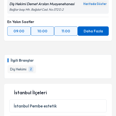
Diş Hekimi Demet Arslan Muayenehanesi
Haritada Göster
Bağlar başı Mh. Bağdat Cad. No:372 D.2
En Yakın Saatler
09:00
10:00
11:00
Daha Fazla
İlgili Branşlar
Diş Hekimi
2
İstanbul İlçeleri
İstanbul
Pembe estetik