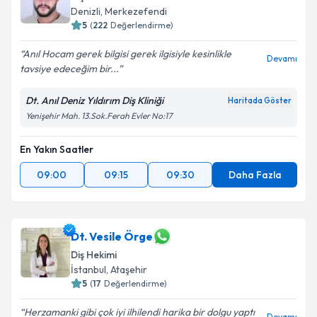
Denizli
, Merkezefendi
5
(
222
Değerlendirme)
Anıl Hocam gerek bilgisi gerek ilgisiyle kesinlikle
Devamı
tavsiye edeceğim bir...
Dt. Anıl Deniz Yıldırım Diş Kliniği
Haritada Göster
Yenişehir Mah. 13.Sok.Ferah Evler No:17
En Yakın Saatler
09:00
09:15
09:30
Daha Fazla
Dt. Vesile Örge
Diş Hekimi
İstanbul
, Ataşehir
5
(
17
Değerlendirme)
Herzamanki gibi çok iyi ilhilendi harika bir dolgu yaptı
Devamı