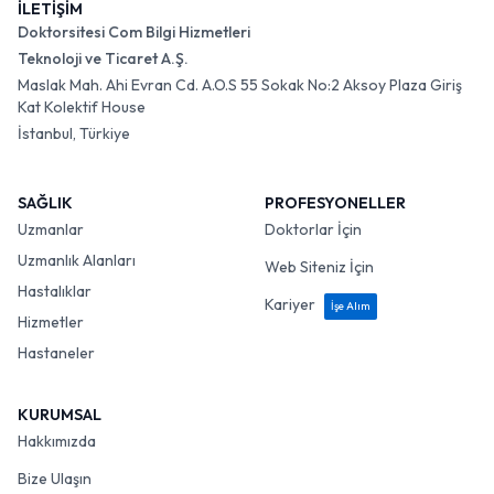
İLETİŞİM
Doktorsitesi Com Bilgi Hizmetleri
Teknoloji ve Ticaret A.Ş.
Maslak Mah. Ahi Evran Cd. A.O.S 55 Sokak No:2 Aksoy Plaza Giriş
Kat Kolektif House
İstanbul, Türkiye
SAĞLIK
PROFESYONELLER
Uzmanlar
Doktorlar İçin
Uzmanlık Alanları
Web Siteniz İçin
Hastalıklar
Kariyer
İşe Alım
Hizmetler
Hastaneler
KURUMSAL
Hakkımızda
Bize Ulaşın