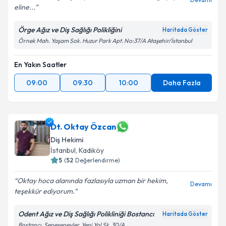
eline...
Örge Ağız ve Diş Sağlığı Polikliğini
Haritada Göster
Örnek Mah. Yaşam Sok. Huzur Park Apt. No:37/A Ataşehir/İstanbul
En Yakın Saatler
09:00
09:30
10:00
Daha Fazla
Dt. Oktay Özcan
Diş Hekimi
İstanbul
, Kadıköy
5
(
52
Değerlendirme)
Oktay hoca alanında fazlasıyla uzman bir hekim,
Devamı
teşekkür ediyorum.
Odent Ağız ve Diş Sağlığı Polikliniği Bostancı
Haritada Göster
Bostancı, Şenesenevler, Yeni Yol Sk. 30/A