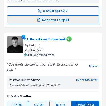
0 (850) 474 42 31
Randevu Takvimi Talebi
Randevu Talep Et
Dt. Oktay Özcan
için randevu takvimi talebi
oluşturun. Size bu uzmandan randevu almanız için bir
takvim hazırlandığında e-posta ile bilgilendireceğiz.
Dt. Beratkan Timurlenk
Diş Hekimi
E-posta Adresiniz
İstanbul
, Şişli
5
(
1
Değerlendirme)
Çok temiz, çalışanlar güler yüzlü. Eli çok hafif ve
Devamı
çok...
Kişisel verilerimin işlenmesine ilişkin
Aydınlatma
Metni
'ni okudum ve kişisel verilerimin belirtilen
Positive Dental Studio
Haritada Göster
kapsamda işlenmesini kabul ediyorum.
Harbiye Mah. Abdi İpekçi Cad. No:40 D:9
Takvim Talebini Gönder
En Yakın Saatler
09:00
09:30
10:00
Daha Fazla