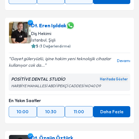
Dt. Eren Işıldak
Diş Hekimi
İstanbul
, Şişli
5
(
1
Değerlendirme)
Gayet güleryüzlü, işine hakim yeni teknolojik cihazlar
Devamı
kullanıyor cok da...
POSİTİVE DENTAL STUDİO
Haritada Göster
HARBİYE MAHALLESİ ABDİ İPEKÇİ CADDESİ NO40 D9
En Yakın Saatler
10:00
10:30
11:00
Daha Fazla
Dt. Özgün Öztürk