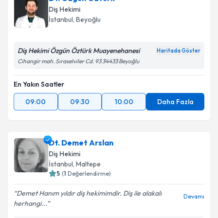
Diş Hekimi
İstanbul
, Beyoğlu
Diş Hekimi Özgün Öztürk Muayenehanesi
Haritada Göster
Cihangir mah. Sıraselviler Cd. 93 34433 Beyoğlu
En Yakın Saatler
09:00
09:30
10:00
Daha Fazla
Dt. Demet Arslan
Diş Hekimi
İstanbul
, Maltepe
5
(
1
Değerlendirme)
Demet Hanım yıldır diş hekimimdir. Diş ile alakalı
Devamı
herhangi...