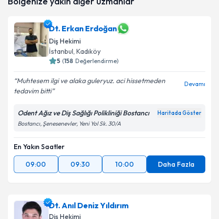
Bölgenize yakın diğer uzmanlar
talebi oluşturun. Size bu uzmandan randevu almanız
için bir takvim hazırlandığında e-posta ile
bilgilendireceğiz.
Dt. Erkan Erdoğan
Diş Hekimi
E-posta Adresiniz
İstanbul
, Kadıköy
5
(
158
Değerlendirme)
Muhtesem ilgi ve alaka guleryuz. aci hissetmeden
Devamı
Kişisel verilerimin işlenmesine ilişkin
Aydınlatma
tedavim bitti
Metni
'ni okudum ve kişisel verilerimin belirtilen
kapsamda işlenmesini kabul ediyorum.
Odent Ağız ve Diş Sağlığı Polikliniği Bostancı
Haritada Göster
Bostancı, Şenesenevler, Yeni Yol Sk. 30/A
Takvim Talebini Gönder
En Yakın Saatler
09:00
09:30
10:00
Daha Fazla
Dt. Anıl Deniz Yıldırım
Diş Hekimi