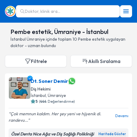
Doktor, klinik ara...
Pembe estetik, Ümraniye - İstanbul
İstanbul
Ümraniye
içinde toplam
10
Pembe estetik
uygulayan
doktor - uzman bulundu
Filtrele
Akıllı Sıralama
Dt. Soner Demir
Diş Hekimi
İstanbul
, Ümraniye
5
(
444
Değerlendirme)
Çok memnun kaldım. Her şey yeni ve hijyenik di.
Devamı
randevu...
Özel Denta Nice Ağız ve Diş Sağlığı Polikliniği
Haritada Göster