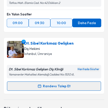
Tatlısu Mah. Elamis Cad. No:42 Dükkan:2
En Yakın Saatler
09:00
09:30
10:00
Daha Fazla
Dt. Sibel Korkmaz Gelişken
Diş Hekimi
İstanbul
, Ümraniye
Dt. Sibel Korkmaz Gelişken Diş Kliniği
Haritada Göster
Yamanevler Mahallesi Alemdağ Caddesi No:153 D:8,
Randevu Talep Et
Randevu Takvimi Talebi
Dt. Sibel Korkmaz Gelişken
için randevu takvimi