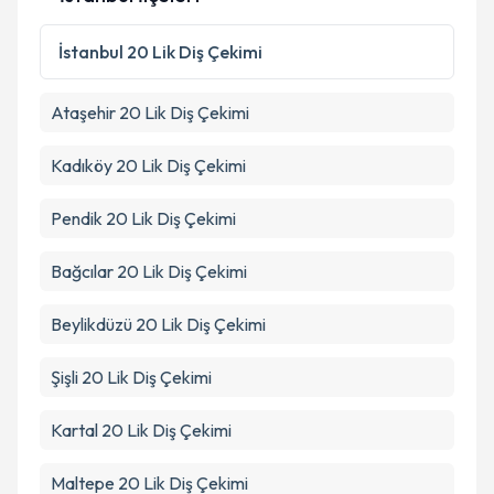
Kişisel verilerimin işlenmesine ilişkin
Aydınlatma
Metni
'ni okudum ve kişisel verilerimin belirtilen
İstanbul
20 Lik Diş Çekimi
kapsamda işlenmesini kabul ediyorum.
Ataşehir
20 Lik Diş Çekimi
Takvim Talebini Gönder
Kadıköy
20 Lik Diş Çekimi
Pendik
20 Lik Diş Çekimi
Bağcılar
20 Lik Diş Çekimi
Beylikdüzü
20 Lik Diş Çekimi
Şişli
20 Lik Diş Çekimi
Kartal
20 Lik Diş Çekimi
Maltepe
20 Lik Diş Çekimi