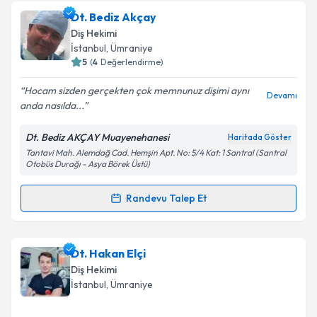
oluşturun. Size bu uzmandan randevu almanız için bir
Dt. Bediz Akçay
takvim hazırlandığında e-posta ile bilgilendireceğiz.
Diş Hekimi
E-posta Adresiniz
İstanbul
, Ümraniye
5
(
4
Değerlendirme)
Hocam sizden gerçekten çok memnunuz dişimi aynı
Devamı
anda nasılda...
Kişisel verilerimin işlenmesine ilişkin
Aydınlatma
Metni
'ni okudum ve kişisel verilerimin belirtilen
Dt. Bediz AKÇAY Muayenehanesi
Haritada Göster
kapsamda işlenmesini kabul ediyorum.
Tantavi Mah. Alemdağ Cad. Hemşin Apt. No: 5/4 Kat: 1 Santral (Santral
Otobüs Durağı - Asya Börek Üstü)
Takvim Talebini Gönder
Randevu Talep Et
Randevu Takvimi Talebi
Dt. Bediz Akçay
için randevu takvimi talebi oluşturun.
Dt. Hakan Elçi
Size bu uzmandan randevu almanız için bir takvim
Diş Hekimi
hazırlandığında e-posta ile bilgilendireceğiz.
İstanbul
, Ümraniye
E-posta Adresiniz