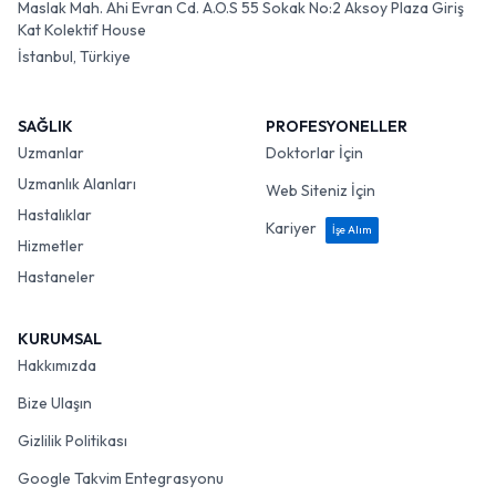
Maslak Mah. Ahi Evran Cd. A.O.S 55 Sokak No:2 Aksoy Plaza Giriş
Kat Kolektif House
İstanbul, Türkiye
SAĞLIK
PROFESYONELLER
Uzmanlar
Doktorlar İçin
Uzmanlık Alanları
Web Siteniz İçin
Hastalıklar
Kariyer
İşe Alım
Hizmetler
Hastaneler
KURUMSAL
Hakkımızda
Bize Ulaşın
Gizlilik Politikası
Google Takvim Entegrasyonu