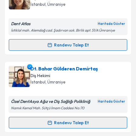
için bir takvim hazırlandığında e-posta ile
Takvim Talebini Gönder
İstanbul
, Ümraniye
bilgilendireceğiz.
E-posta Adresiniz
Dent Atlas
Haritada Göster
İstiklal mah. Alemdağ cad. Şadırvan sok. Birlik apt. 51/A Ümraniye
Randevu Talep Et
Randevu Takvimi Talebi
Kişisel verilerimin işlenmesine ilişkin
Aydınlatma
Metni
'ni okudum ve kişisel verilerimin belirtilen
kapsamda işlenmesini kabul ediyorum.
Dt. Nilay Dursun Gökçek
için randevu takvimi talebi
Dt. Bahar Gülderen Demirtaş
oluşturun. Size bu uzmandan randevu almanız için bir
Diş Hekimi
takvim hazırlandığında e-posta ile bilgilendireceğiz.
Takvim Talebini Gönder
İstanbul
, Ümraniye
E-posta Adresiniz
Özel DentAsya Ağız ve Diş Sağlığı Polikliniğ
Haritada Göster
Namık Kemal Mah. Sütçü İmam Caddesi No:70
Kişisel verilerimin işlenmesine ilişkin
Aydınlatma
Randevu Talep Et
Randevu Takvimi Talebi
Metni
'ni okudum ve kişisel verilerimin belirtilen
kapsamda işlenmesini kabul ediyorum.