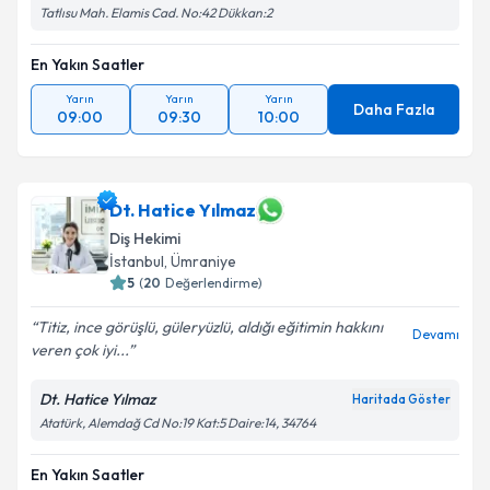
Tatlısu Mah. Elamis Cad. No:42 Dükkan:2
En Yakın Saatler
Yarın
Yarın
Yarın
Daha Fazla
09:00
09:30
10:00
Dt. Hatice Yılmaz
Diş Hekimi
İstanbul
, Ümraniye
5
(
20
Değerlendirme)
Titiz, ince görüşlü, güleryüzlü, aldığı eğitimin hakkını
Devamı
veren çok iyi...
Dt. Hatice Yılmaz
Haritada Göster
Atatürk, Alemdağ Cd No:19 Kat:5 Daire:14, 34764
En Yakın Saatler