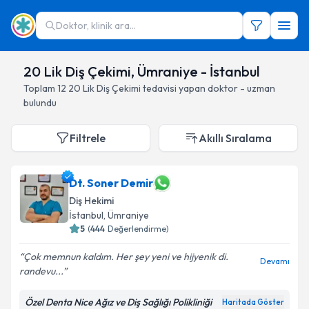
Doktor, klinik ara...
20 Lik Diş Çekimi, Ümraniye - İstanbul
Toplam
12
20 Lik Diş Çekimi
tedavisi yapan doktor - uzman
bulundu
Filtrele
Akıllı Sıralama
Dt. Soner Demir
Diş Hekimi
İstanbul
, Ümraniye
5
(
444
Değerlendirme)
Çok memnun kaldım. Her şey yeni ve hijyenik di.
Devamı
randevu...
Özel Denta Nice Ağız ve Diş Sağlığı Polikliniği
Haritada Göster