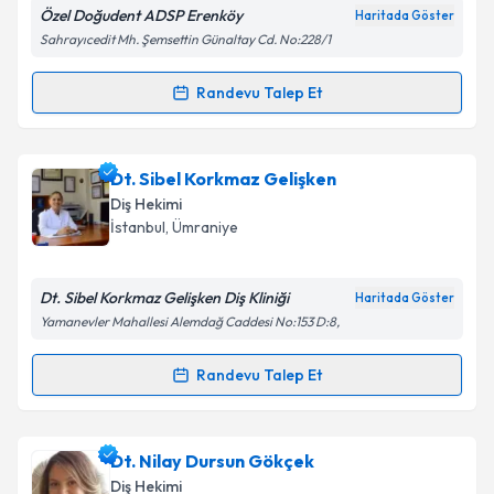
kapsamda işlenmesini kabul ediyorum.
Özel Doğudent ADSP Erenköy
Haritada Göster
Sahrayıcedit Mh. Şemsettin Günaltay Cd. No:228/1
Takvim Talebini Gönder
Randevu Talep Et
Randevu Takvimi Talebi
Uzm. Dr. Dt. Doğuhan Taşcı
için randevu takvimi
Dt. Sibel Korkmaz Gelişken
talebi oluşturun. Size bu uzmandan randevu almanız
Diş Hekimi
için bir takvim hazırlandığında e-posta ile
İstanbul
, Ümraniye
bilgilendireceğiz.
E-posta Adresiniz
Dt. Sibel Korkmaz Gelişken Diş Kliniği
Haritada Göster
Yamanevler Mahallesi Alemdağ Caddesi No:153 D:8,
Randevu Talep Et
Randevu Takvimi Talebi
Kişisel verilerimin işlenmesine ilişkin
Aydınlatma
Metni
'ni okudum ve kişisel verilerimin belirtilen
kapsamda işlenmesini kabul ediyorum.
Dt. Sibel Korkmaz Gelişken
için randevu takvimi
Dt. Nilay Dursun Gökçek
talebi oluşturun. Size bu uzmandan randevu almanız
Diş Hekimi