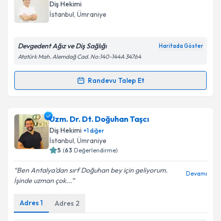
oluşturun. Size bu uzmandan randevu almanız için bir
Diş Hekimi
takvim hazırlandığında e-posta ile bilgilendireceğiz.
İstanbul
, Ümraniye
E-posta Adresiniz
Devgedent Ağız ve Diş Sağlığı
Haritada Göster
Atatürk Mah. Alemdağ Cad. No:140-144A 34764
Kişisel verilerimin işlenmesine ilişkin
Aydınlatma
Randevu Talep Et
Randevu Takvimi Talebi
Metni
'ni okudum ve kişisel verilerimin belirtilen
kapsamda işlenmesini kabul ediyorum.
Dt. Serdar Devge
için randevu takvimi talebi
Uzm. Dr. Dt. Doğuhan Taşcı
oluşturun. Size bu uzmandan randevu almanız için bir
Takvim Talebini Gönder
Diş Hekimi
+
1
diğer
takvim hazırlandığında e-posta ile bilgilendireceğiz.
İstanbul
, Ümraniye
5
(
63
Değerlendirme)
E-posta Adresiniz
Ben Antalya’dan sırf Doğuhan bey için geliyorum.
Devamı
İşinde uzman çok...
Adres
1
Adres
2
Kişisel verilerimin işlenmesine ilişkin
Aydınlatma
Metni
'ni okudum ve kişisel verilerimin belirtilen