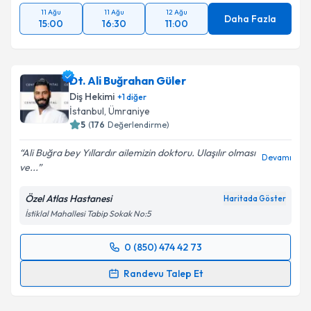
11 Ağu
11 Ağu
12 Ağu
Daha Fazla
15:00
16:30
11:00
Dt. Ali Buğrahan Güler
Diş Hekimi
+
1
diğer
İstanbul
, Ümraniye
5
(
176
Değerlendirme)
Ali Buğra bey Yıllardır ailemizin doktoru. Ulaşılır olması
Devamı
ve...
Özel Atlas Hastanesi
Haritada Göster
İstiklal Mahallesi Tabip Sokak No:5
0 (850) 474 42 73
Randevu Takvimi Talebi
Randevu Talep Et
Dt. Ali Buğrahan Güler
için randevu takvimi talebi