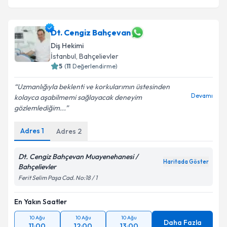
Dt. Cengiz Bahçevan
Diş Hekimi
İstanbul
, Bahçelievler
5
(
11
Değerlendirme)
Uzmanlığıyla beklenti ve korkularımın üstesinden
Devamı
kolayca aşabilmemi sağlayacak deneyim
gözlemlediğim...
Adres
1
Adres
2
Dt. Cengiz Bahçevan Muayenehanesi /
Haritada Göster
Bahçelievler
Ferit Selim Paşa Cad. No:18 / 1
En Yakın Saatler
10 Ağu
10 Ağu
10 Ağu
Daha Fazla
11:00
12:00
13:00