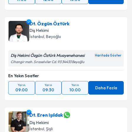
Dt. Özgün Öztürk
Diş Hekimi
İstanbul
, Beyoğlu
Diş Hekimi Özgün Öztürk Muayenehanesi
Haritada Göster
Cihangir mah. Sıraselviler Cd. 93 34433 Beyoğlu
En Yakın Saatler
Yarın
Yarın
Yarın
Daha Fazla
09:00
09:30
10:00
Dt. Eren Işıldak
Diş Hekimi
İstanbul
, Şişli