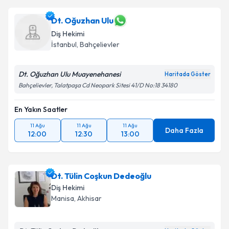
Dt. Oğuzhan Ulu
Diş Hekimi
İstanbul
, Bahçelievler
Dt. Oğuzhan Ulu Muayenehanesi
Haritada Göster
Bahçelievler, Talatpaşa Cd Neopark Sitesi 41/D No:18 34180
En Yakın Saatler
11 Ağu
11 Ağu
11 Ağu
Daha Fazla
12:00
12:30
13:00
Dt. Tülin Coşkun Dedeoğlu
Diş Hekimi
Manisa
, Akhisar