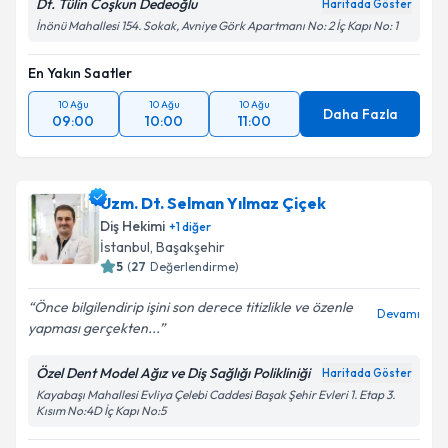
Dt. Tülin Coşkun Dedeoğlu
Haritada Göster
İnönü Mahallesi 154. Sokak, Avniye Görk Apartmanı No: 2 İç Kapı No: 1
En Yakın Saatler
10 Ağu
10 Ağu
10 Ağu
Daha Fazla
09:00
10:00
11:00
Uzm. Dt. Selman Yılmaz Çiçek
Diş Hekimi
+
1
diğer
İstanbul
, Başakşehir
5
(
27
Değerlendirme)
Önce bilgilendirip işini son derece titizlikle ve özenle
Devamı
yapması gerçekten...
Özel Dent Model Ağız ve Diş Sağlığı Polikliniği
Haritada Göster
Kayabaşı Mahallesi Evliya Çelebi Caddesi Başak Şehir Evleri 1. Etap 3.
Kısım No:4D İç Kapı No:5