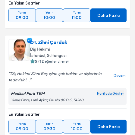
En Yakın Saatler
Yarın
Yarın
Yarın
Daha Fazla
09:00
10:00
11:00
Dt. Zihni Çardak
Diş Hekimi
İstanbul
, Sultangazi
5
(
1
Değerlendirme)
Diş Hekimi Zihni Bey işine çok hakim ve dişlerimin
Devamı
tedavisini...
Medical Park TEM
Haritada Göster
Yunus Emre, Lütfi Aykaç Blv. No:80 D:G, 34260
En Yakın Saatler
Yarın
Yarın
Yarın
Daha Fazla
09:00
09:30
10:00