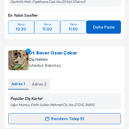
Zeytinlik Mah. Fişekhane Cad. No:20 Kat:1 Daire:5
En Yakın Saatler
Yarın
Yarın
Yarın
Daha Fazla
10:30
11:00
11:30
Dt. Baver Ozan Çakar
Diş Hekimi
İstanbul
, Bakırköy
Adres
1
Adres
2
Popüler Diş Kartal
Uğur Mumcu, Fatih Sultan Mehmet Cd. No:27 D:E, 34882
Randevu Talep Et
Randevu Takvimi Talebi