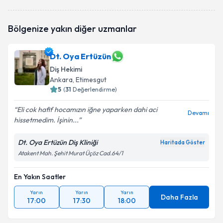
Dt. Baver Ozan Çakar
için randevu takvimi talebi
Bölgenize yakın diğer uzmanlar
oluşturun. Size bu uzmandan randevu almanız için bir
takvim hazırlandığında e-posta ile bilgilendireceğiz.
Dt. Oya Ertüzün
E-posta Adresiniz
Diş Hekimi
Ankara
, Etimesgut
5
(
31
Değerlendirme)
Kişisel verilerimin işlenmesine ilişkin
Aydınlatma
Eli cok hafif hocamızın iğne yaparken dahi aci
Devamı
Metni
'ni okudum ve kişisel verilerimin belirtilen
hissetmedim. İşinin...
kapsamda işlenmesini kabul ediyorum.
Dt. Oya Ertüzün Diş Kliniği
Haritada Göster
Atakent Mah. Şehit Murat Üçöz Cad.64/1
Takvim Talebini Gönder
En Yakın Saatler
Yarın
Yarın
Yarın
Daha Fazla
17:00
17:30
18:00