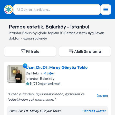
Doktor, klinik ara...
Pembe estetik, Bakırköy - İstanbul
İstanbul
Bakırköy
içinde toplam
10
Pembe estetik
uygulayan
doktor - uzman bulundu
Filtrele
Akıllı Sıralama
Uzm. Dr. Dt. Miray Günyüz Toklu
Diş Hekimi
+
1
diğer
İstanbul
, Bakırköy
5
(
71
Değerlendirme)
Güler yüzünden, açıklamalarından, ilgisinden ve
Devamı
tedavisinden çok memnunum
Uzm. Dr. Dt. Miray Günyüz Toklu
Haritada Göster