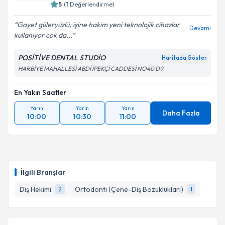
5
(
1
Değerlendirme)
Gayet güleryüzlü, işine hakim yeni teknolojik cihazlar
Devamı
kullanıyor cok da...
POSİTİVE DENTAL STUDİO
Haritada Göster
HARBİYE MAHALLESİ ABDİ İPEKÇİ CADDESİ NO40 D9
En Yakın Saatler
Yarın
Yarın
Yarın
Daha Fazla
10:00
10:30
11:00
İlgili Branşlar
Diş Hekimi
Ortodonti (Çene-Diş Bozuklukları)
2
1