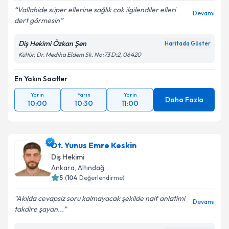
Vallahide süper ellerine sağlık cok ilgilendiler elleri
Devamı
dert görmesin
Diş Hekimi Özkan Şen
Haritada Göster
Kültür, Dr. Mediha Eldem Sk. No:73 D:2, 06420
En Yakın Saatler
Yarın
Yarın
Yarın
Daha Fazla
10:00
10:30
11:00
Dt. Yunus Emre Keskin
Diş Hekimi
Ankara
,
Altındağ
5
(
104
Değerlendirme)
Akılda cevapsiz soru kalmayacak şekilde naif anlatimi
Devamı
takdire şayan...