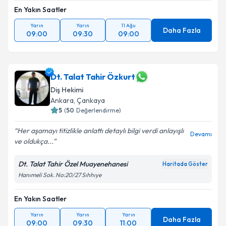
En Yakın Saatler
Yarın
Yarın
11 Ağu
Daha Fazla
09:00
09:30
09:00
Dt. Talat Tahir Özkurt
Diş Hekimi
Ankara
,
Çankaya
5
(
50
Değerlendirme)
Her aşamayı titizlikle anlattı detaylı bilgi verdi anlayışlı
Devamı
ve oldukça...
Dt. Talat Tahir Özel Muayenehanesi
Haritada Göster
Hanımeli Sok. No:20/27 Sıhhıye
En Yakın Saatler
Yarın
Yarın
Yarın
Daha Fazla
09:00
09:30
11:00