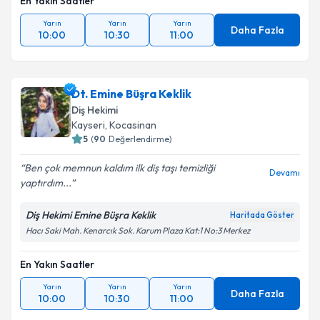
En Yakın Saatler
Yarın
Yarın
Yarın
Daha Fazla
10:00
10:30
11:00
Dt. Emine Büşra Keklik
Diş Hekimi
Kayseri
,
Kocasinan
5
(
90
Değerlendirme)
Ben çok memnun kaldım ilk diş taşı temizliği
Devamı
yaptırdım...
Diş Hekimi Emine Büşra Keklik
Haritada Göster
Hacı Saki Mah. Kenarcık Sok. Karum Plaza Kat:1 No:3 Merkez
En Yakın Saatler
Yarın
Yarın
Yarın
Daha Fazla
10:00
10:30
11:00