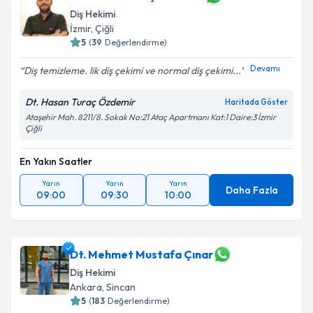
Diş Hekimi
İzmir
,
Çiğli
5
(
39
Değerlendirme)
Devamı
Diş temizleme. lik diş çekimi ve normal diş çekimi...
Dt. Hasan Turaç Özdemir
Haritada Göster
Ataşehir Mah. 8211/8. Sokak No:21 Ataç Apartmanı Kat:1 Daire:3 İzmir
Çiğli
En Yakın Saatler
Yarın
Yarın
Yarın
Daha Fazla
09:00
09:30
10:00
Dt. Mehmet Mustafa Çınar
Diş Hekimi
Ankara
,
Sincan
5
(
183
Değerlendirme)