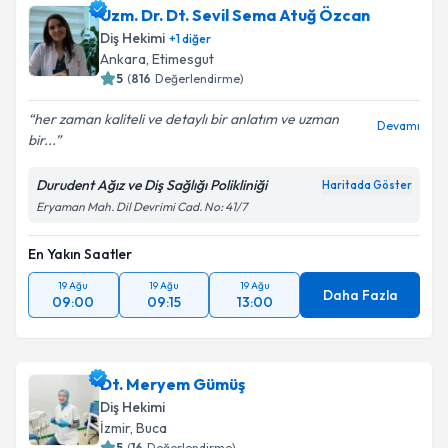
Uzm. Dr. Dt. Sevil Sema Atuğ Özcan
Diş Hekimi
+
1
diğer
Ankara
,
Etimesgut
5
(
816
Değerlendirme)
her zaman kaliteli ve detaylı bir anlatım ve uzman
Devamı
bir...
Durudent Ağız ve Diş Sağlığı Polikliniği
Haritada Göster
Eryaman Mah. Dil Devrimi Cad. No: 41/7
En Yakın Saatler
19 Ağu
19 Ağu
19 Ağu
Daha Fazla
09:00
09:15
13:00
Dt. Meryem Gümüş
Diş Hekimi
İzmir
,
Buca
5
(
16
Değerlendirme)