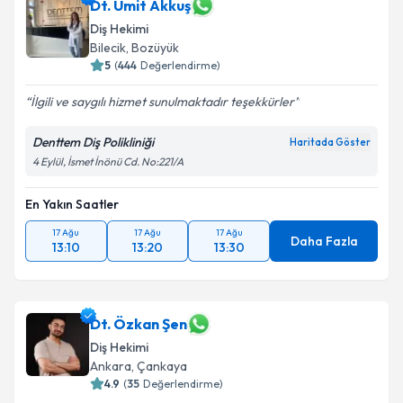
Dt. Ümit Akkuş
Diş Hekimi
Bilecik
,
Bozüyük
5
(
444
Değerlendirme)
İlgili ve saygılı hizmet sunulmaktadır teşekkürler
Denttem Diş Polikliniği
Haritada Göster
4 Eylül, İsmet İnönü Cd. No:221/A
En Yakın Saatler
17 Ağu
17 Ağu
17 Ağu
Daha Fazla
13:10
13:20
13:30
Dt. Özkan Şen
Diş Hekimi
Ankara
,
Çankaya
4.9
(
35
Değerlendirme)