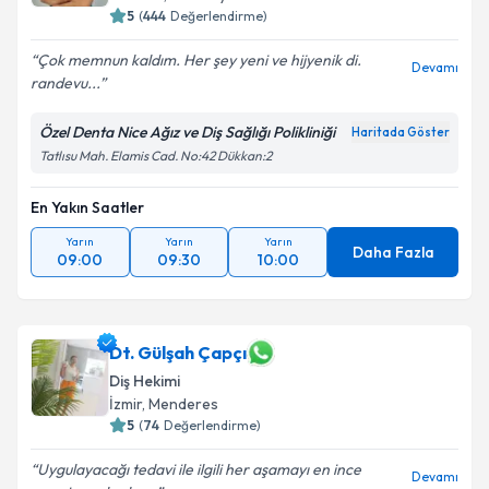
5
(
444
Değerlendirme)
Çok memnun kaldım. Her şey yeni ve hijyenik di.
Devamı
randevu...
Özel Denta Nice Ağız ve Diş Sağlığı Polikliniği
Haritada Göster
Tatlısu Mah. Elamis Cad. No:42 Dükkan:2
En Yakın Saatler
Yarın
Yarın
Yarın
Daha Fazla
09:00
09:30
10:00
Dt. Gülşah Çapçı
Diş Hekimi
İzmir
,
Menderes
5
(
74
Değerlendirme)
Uygulayacağı tedavi ile ilgili her aşamayı en ince
Devamı