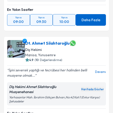
En Yakın Saatler
Yarın
Yarın
Yarın
Daha Fazla
09:00
09:30
10:00
Dt. Ahmet Silahtaroğlu
Diş Hekimi
Manisa
,
Yunusemre
4.9
(
10
Değerlendirme)
İşini severek yaptığı ve tecrübesi her halinden belli
Devamı
muayene olmak...
Diş Hekimi Ahmet Silahtaroğlu
Haritada Göster
Muayenehanesi
Yarhasanlar Mah. İbrahim Gökçen Bulvarı,No:42 Kat:1 (Evkur Karşısı)
Şehzadeler