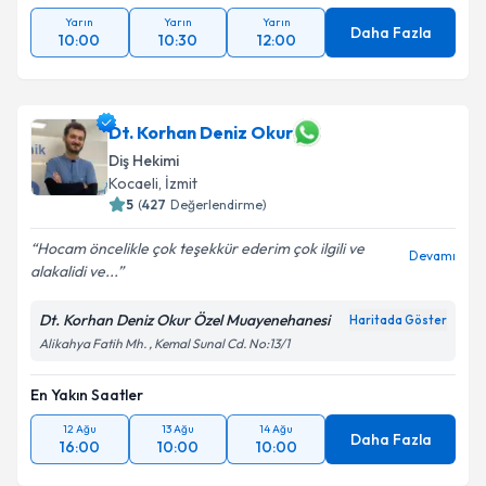
Yarın
Yarın
Yarın
Daha Fazla
10:00
10:30
12:00
Dt. Korhan Deniz Okur
Diş Hekimi
Kocaeli
,
İzmit
5
(
427
Değerlendirme)
Hocam öncelikle çok teşekkür ederim çok ilgili ve
Devamı
alakalidi ve...
Dt. Korhan Deniz Okur Özel Muayenehanesi
Haritada Göster
Alikahya Fatih Mh. , Kemal Sunal Cd. No:13/1
En Yakın Saatler
12 Ağu
13 Ağu
14 Ağu
Daha Fazla
16:00
10:00
10:00