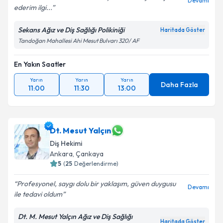
Devamı
ederim ilgi...
Sekans Ağız ve Diş Sağlığı Polikiniği
Haritada Göster
Tandoğan Mahallesi Ahi Mesut Bulvarı 320/ AF
En Yakın Saatler
Yarın
Yarın
Yarın
Daha Fazla
11:00
11:30
13:00
Dt. Mesut Yalçın
Diş Hekimi
Ankara
,
Çankaya
5
(
25
Değerlendirme)
Profesyonel, saygı dolu bir yaklaşım, güven duygusu
Devamı
ile tedavi oldum
Dt. M. Mesut Yalçın Ağız ve Diş Sağlığı
Haritada Göster