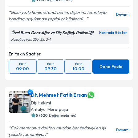
Guleryuzlu hanımefendi benim dişlerimi temizleyip
Devamı
bonding uygulaması yapıldı çok ilgilendi...
Özel Buca Dent Ağız ve Diş Sağlığı Polikinliği
Haritada Göster
Kozağaç Mh. 256. Sk. 3/A
En Yakın Saatler
Yarın
Yarın
Yarın
Daha Fazla
09:00
09:30
10:00
Dt. Mehmet Fatih Ersan
Diş Hekimi
Antalya
,
Muratpaşa
5
(
620
Değerlendirme)
Çok memnunuz doktorumuzdan her tedaviyi en iyi
Devamı
şekilde tamamlıyor.