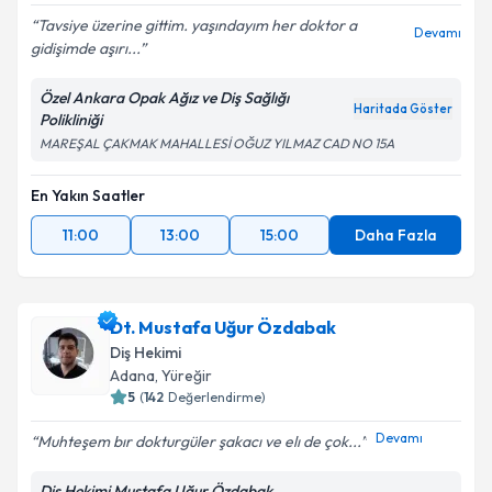
Tavsiye üzerine gittim. yaşındayım her doktor a
Devamı
gidişimde aşırı...
Özel Ankara Opak Ağız ve Diş Sağlığı
Haritada Göster
Polikliniği
MAREŞAL ÇAKMAK MAHALLESİ OĞUZ YILMAZ CAD NO 15A
En Yakın Saatler
11:00
13:00
15:00
Daha Fazla
Dt. Mustafa Uğur Özdabak
Diş Hekimi
Adana
,
Yüreğir
5
(
142
Değerlendirme)
Devamı
Muhteşem bır dokturgüler şakacı ve elı de çok...
Diş Hekimi Mustafa Uğur Özdabak