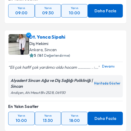
Yarın
Yarın
Yarın
Daha Fazla
09:00
09:30
10:00
Dt. Yonca Sipahi
Diş Hekimi
Ankara
,
Sincan
5
(
161
Değerlendirme)
Devamı
Eli çok hafif çok yardımcı oldu hocam …………. . :...
Alyadent Sincan Ağız ve Diş Sağlığı Polikliniği |
Haritada Göster
Sincan
Andiçen, Ahi Mesut Blv 252 B, 06930
En Yakın Saatler
Yarın
Yarın
Yarın
Daha Fazla
10:00
13:30
18:00