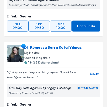
Cumhuriyet Mah. Karataş Bulv. No:99/Z06 Cumhuriyet Metrosu Karşısı
En Yakın Saatler
Yarın
Yarın
Yarın
Daha Fazla
09:00
09:30
10:00
Dt. Rümeysa Berra Kutal Yılmaz
Diş Hekimi
Kocaeli
,
Başiskele
4.9
(
62
Değerlendirme)
Çok iyi ve profesyonel bir çalışma. Bu doktoru
Devamı
tanıdığım herkese...
Özel Başiskele Ağız ve Diş Sağlığı Polikliniği
Haritada Göster
Barbaros, Edanur Sk NO:28, 41090
En Yakın Saatler