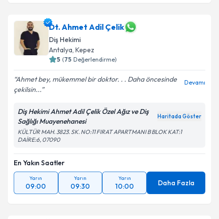
Dt. Ahmet Adil Çelik
Diş Hekimi
Antalya
,
Kepez
5
(
75
Değerlendirme)
Ahmet bey, mükemmel bir doktor. . . Daha öncesinde
Devamı
çekilsin...
Diş Hekimi Ahmet Adil Çelik Özel Ağız ve Diş
Haritada Göster
Sağlığı Muayenehanesi
KÜLTÜR MAH. 3823. SK. NO:11 FIRAT APARTMANI B BLOK KAT:1
DAİRE:6, 07090
En Yakın Saatler
Yarın
Yarın
Yarın
Daha Fazla
09:00
09:30
10:00