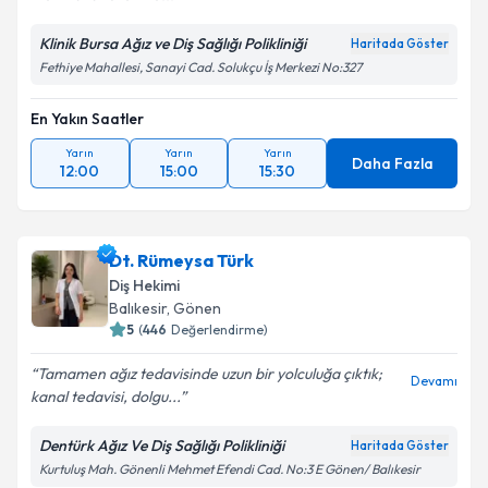
Klinik Bursa Ağız ve Diş Sağlığı Polikliniği
Haritada Göster
Fethiye Mahallesi, Sanayi Cad. Solukçu İş Merkezi No:327
En Yakın Saatler
Yarın
Yarın
Yarın
Daha Fazla
12:00
15:00
15:30
Dt. Rümeysa Türk
Diş Hekimi
Balıkesir
,
Gönen
5
(
446
Değerlendirme)
Tamamen ağız tedavisinde uzun bir yolculuğa çıktık;
Devamı
kanal tedavisi, dolgu...
Dentürk Ağız Ve Diş Sağlığı Polikliniği
Haritada Göster
Kurtuluş Mah. Gönenli Mehmet Efendi Cad. No:3 E Gönen/ Balıkesir