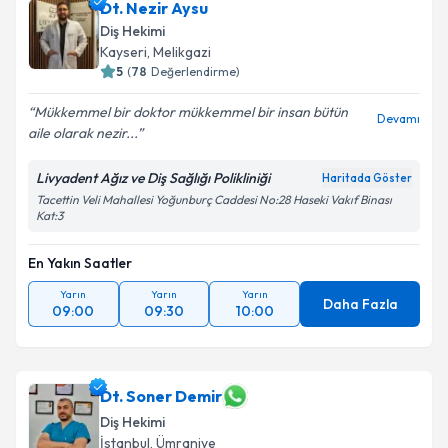
Dt. Nezir Aysu
Diş Hekimi
Kayseri
,
Melikgazi
5
(
78
Değerlendirme)
Mükkemmel bir doktor mükkemmel bir insan bütün
Devamı
aile olarak nezir...
Livyadent Ağız ve Diş Sağlığı Polikliniği
Haritada Göster
Tacettin Veli Mahallesi Yoğunburç Caddesi No:28 Haseki Vakıf Binası
Kat:3
En Yakın Saatler
Yarın
Yarın
Yarın
Daha Fazla
09:00
09:30
10:00
Dt. Soner Demir
Diş Hekimi
İstanbul
,
Ümraniye