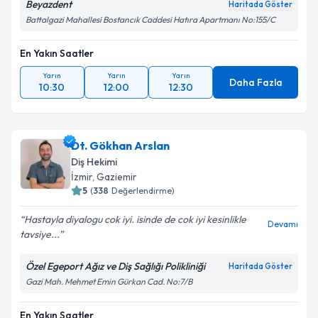
Beyazdent
Haritada Göster
Battalgazi Mahallesi Bostancık Caddesi Hatıra Apartmanı No:155/C
En Yakın Saatler
Yarın
Yarın
Yarın
Daha Fazla
10:30
12:00
12:30
Dt. Gökhan Arslan
Diş Hekimi
İzmir
,
Gaziemir
5
(
338
Değerlendirme)
Hastayla diyalogu cok iyi. isinde de cok iyi kesinlikle
Devamı
tavsiye...
Özel Egeport Ağız ve Diş Sağlığı Polikliniği
Haritada Göster
Gazi Mah. Mehmet Emin Gürkan Cad. No:7/B
En Yakın Saatler