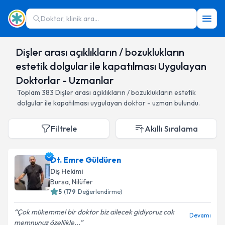
Doktor, klinik ara...
Dişler arası açıklıkların / bozuklukların
estetik dolgular ile kapatılması Uygulayan
Doktorlar - Uzmanlar
Toplam
383
Dişler arası açıklıkların / bozuklukların estetik
dolgular ile kapatılması
uygulayan doktor - uzman bulundu.
Filtrele
Akıllı Sıralama
Dt. Emre Güldüren
Diş Hekimi
Bursa
,
Nilüfer
5
(
179
Değerlendirme)
Çok mükemmel bir doktor biz ailecek gidiyoruz cok
Devamı
memnunuz özellikle...