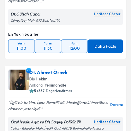
ayrıntısına kadar...
Dt.Gülşah Çapcı
Haritada Göster
Cüneytbey Mah. 677 Sok. No:11/1
En Yakın Saatler
Yarın
Yarın
Yarın
Daha Fazla
11:00
11:30
12:00
Dt. Ahmet Örnek
Diş Hekimi
Ankara
,
Yenimahalle
5
(
337
Değerlendirme)
İlgili bir hekim. İşine özentili idi. Mesleğindeki tecrübesi
Devamı
oldukça yeterliydi.
Özel İvedik Ağız ve Diş Sağlığı Polikliniği
Haritada Göster
Yukarı Yahyalar Mah. İvedik Cad. 460/B Yenimahalle Ankara