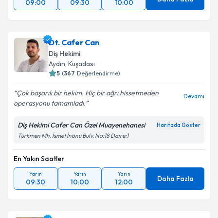
09:00
09:30
10:00
Dt. Cafer Can
Diş Hekimi
Aydın
,
Kuşadası
5
(
367
Değerlendirme)
Çok başarılı bir hekim. Hiç bir ağrı hissetmeden
Devamı
operasyonu tamamladı.
Diş Hekimi Cafer Can Özel Muayenehanesi
Haritada Göster
Türkmen Mh. İsmet İnönü Bulv. No:18 Daire:1
En Yakın Saatler
Yarın
Yarın
Yarın
Daha Fazla
09:30
10:00
12:00