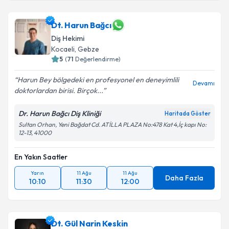
Dt. Harun Bağcı
Diş Hekimi
Kocaeli
,
Gebze
5
(
71
Değerlendirme)
Harun Bey bölgedeki en profesyonel en deneyimlili
Devamı
doktorlardan birisi. Birçok...
Dr. Harun Bağcı Diş Kliniği
Haritada Göster
Sultan Orhan, Yeni Bağdat Cd. ATİLLA PLAZA No:478 Kat 4,İç kapı No:
12-13, 41000
En Yakın Saatler
Yarın
11 Ağu
11 Ağu
Daha Fazla
10:10
11:30
12:00
Dt. Gül Narin Keskin