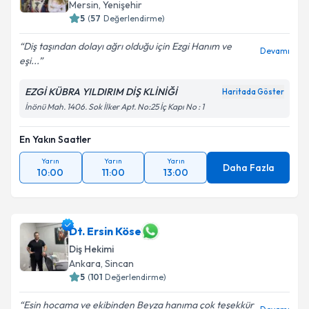
Mersin
,
Yenişehir
5
(
57
Değerlendirme)
Diş taşından dolayı ağrı olduğu için Ezgi Hanım ve
Devamı
eşi...
EZGİ KÜBRA YILDIRIM DİŞ KLİNİĞİ
Haritada Göster
İnönü Mah. 1406. Sok İlker Apt. No:25 İç Kapı No : 1
En Yakın Saatler
Yarın
Yarın
Yarın
Daha Fazla
10:00
11:00
13:00
Dt. Ersin Köse
Diş Hekimi
Ankara
,
Sincan
5
(
101
Değerlendirme)
Esin hocama ve ekibinden Beyza hanıma çok teşekkür