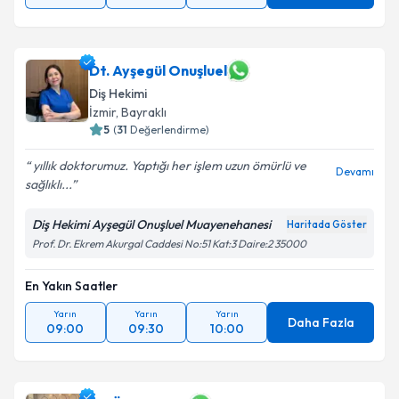
Dt. Ayşegül Onuşluel
Diş Hekimi
İzmir
,
Bayraklı
5
(
31
Değerlendirme)
yıllık doktorumuz. Yaptığı her işlem uzun ömürlü ve
Devamı
sağlıklı...
Diş Hekimi Ayşegül Onuşluel Muayenehanesi
Haritada Göster
Prof. Dr. Ekrem Akurgal Caddesi No:51 Kat:3 Daire:2 35000
En Yakın Saatler
Yarın
Yarın
Yarın
Daha Fazla
09:00
09:30
10:00