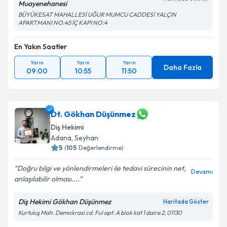
Muayenehanesi
BÜYÜKESAT MAHALLESİ UĞUR MUMCU CADDESİ YALÇIN
APARTMANI NO:45 İÇ KAPI NO:4
En Yakın Saatler
Yarın
Yarın
Yarın
Daha Fazla
09:00
10:55
11:50
Dt. Gökhan Düşünmez
Diş Hekimi
Adana
,
Seyhan
5
(
105
Değerlendirme)
Doğru bilgi ve yönlendirmeleri ile tedavi sürecinin net,
Devamı
anlaşılabilir olması....
Diş Hekimi Gökhan Düşünmez
Haritada Göster
Kurtuluş Mah. Demokrasi cd. Ful apt. A blok kat 1 daire 2, 01130