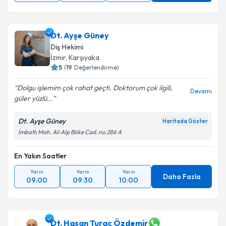
Dt. Ayşe Güney
Diş Hekimi
İzmir
,
Karşıyaka
5
(
19
Değerlendirme)
Dolgu işlemim çok rahat geçti. Doktorum çok ilgili,
Devamı
güler yüzlü...
Dt. Ayşe Güney
Haritada Göster
İmbatlı Mah. Ali Alp Böke Cad. no 286 A
En Yakın Saatler
Yarın
Yarın
Yarın
Daha Fazla
09:00
09:30
10:00
Dt. Hasan Turaç Özdemir