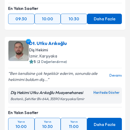
En Yakın Saatler
09:30
10:00
10:30
Daha Fazla
Dt. Utku Arıkoğlu
Diş Hekimi
İzmir
,
Karşıyaka
5
(
2
Değerlendirme)
Ben kendisine çok teşekkür ederim, sonunda aile
Devamı
hekimimi buldum diş...
Diş Hekimi Utku Arıkoğlu Muayenehanesi
Haritada Göster
Bostanlı, Şehitler Blv 64A, 35590 Karşıyaka/İzmir
En Yakın Saatler
Yarın
Yarın
Yarın
Daha Fazla
10:00
10:30
11:00