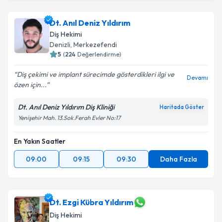
Dt. Anıl Deniz Yıldırım
Diş Hekimi
Denizli
,
Merkezefendi
5
(
224
Değerlendirme)
Diş çekimi ve implant sürecimde gösterdikleri ilgi ve
Devamı
özen için...
Dt. Anıl Deniz Yıldırım Diş Kliniği
Haritada Göster
Yenişehir Mah. 13.Sok.Ferah Evler No:17
En Yakın Saatler
09:00
09:15
09:30
Daha Fazla
Dt. Ezgi Kübra Yıldırım
Diş Hekimi