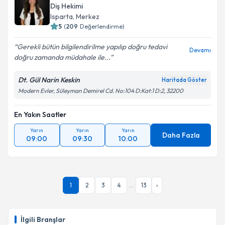
Diş Hekimi
Isparta
,
Merkez
5
(
209
Değerlendirme)
Gerekli bütün bilgilendirilme yapılıp doğru tedavi
Devamı
doğru zamanda müdahale ile...
Dt. Gül Narin Keskin
Haritada Göster
Modern Evler, Süleyman Demirel Cd. No:104 D:Kat:1 D:2, 32200
En Yakın Saatler
Yarın
Yarın
Yarın
Daha Fazla
09:00
09:30
10:00
1
2
3
4
...
13
›
İlgili Branşlar