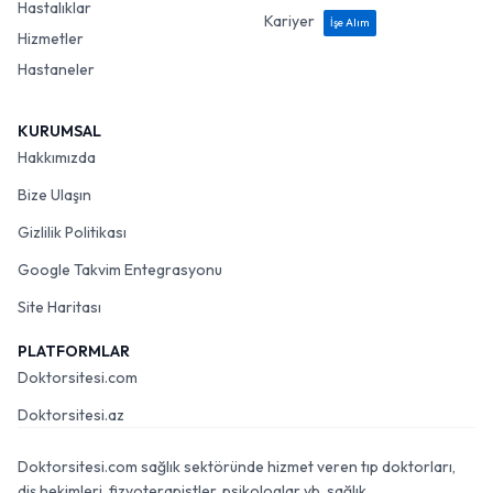
Hastalıklar
Kariyer
İşe Alım
Hizmetler
Hastaneler
KURUMSAL
Hakkımızda
Bize Ulaşın
Gizlilik Politikası
Google Takvim Entegrasyonu
Site Haritası
PLATFORMLAR
Doktorsitesi.com
Doktorsitesi.az
Doktorsitesi.com sağlık sektöründe hizmet veren tıp doktorları,
diş hekimleri, fizyoterapistler, psikologlar vb. sağlık