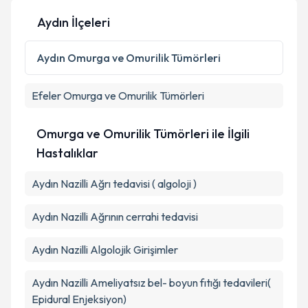
Aydın İlçeleri
Kişisel verilerimin işlenmesine ilişkin
Aydınlatma
Metni
'ni okudum ve kişisel verilerimin belirtilen
Aydın
Omurga ve Omurilik Tümörleri
kapsamda işlenmesini kabul ediyorum.
Efeler
Omurga ve Omurilik Tümörleri
Takvim Talebini Gönder
Omurga ve Omurilik Tümörleri ile İlgili
Hastalıklar
Aydın Nazilli Ağrı tedavisi ( algoloji )
Aydın Nazilli Ağrının cerrahi tedavisi
Aydın Nazilli Algolojik Girişimler
Aydın Nazilli Ameliyatsız bel- boyun fıtığı tedavileri(
Epidural Enjeksiyon)