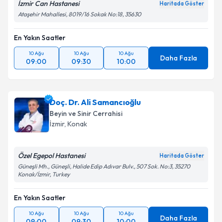
İzmir Can Hastanesi
Haritada Göster
Ataşehir Mahallesi, 8019/16 Sokak No:18, 35630
En Yakın Saatler
10 Ağu
10 Ağu
10 Ağu
Daha Fazla
09:00
09:30
10:00
Doç. Dr. Ali Samancıoğlu
Beyin ve Sinir Cerrahisi
İzmir
, Konak
Özel Egepol Hastanesi
Haritada Göster
Güneşli Mh., Güneşli, Halide Edip Adıvar Bulv., 507 Sok. No:3, 35270
Konak/İzmir, Turkey
En Yakın Saatler
10 Ağu
10 Ağu
10 Ağu
Daha Fazla
09:00
09:30
10:00