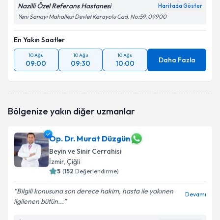
Nazilli Özel Referans Hastanesi
Haritada Göster
Yeni Sanayi Mahallesi Devlet Karayolu Cad. No:59, 09900
En Yakın Saatler
10 Ağu
10 Ağu
10 Ağu
Daha Fazla
09:00
09:30
10:00
Bölgenize yakın diğer uzmanlar
Op. Dr. Murat Düzgün
Beyin ve Sinir Cerrahisi
İzmir
, Çiğli
5
(
152
Değerlendirme)
Bilgili konusuna son derece hakim, hasta ile yakınen
Devamı
ilgilenen bütün...