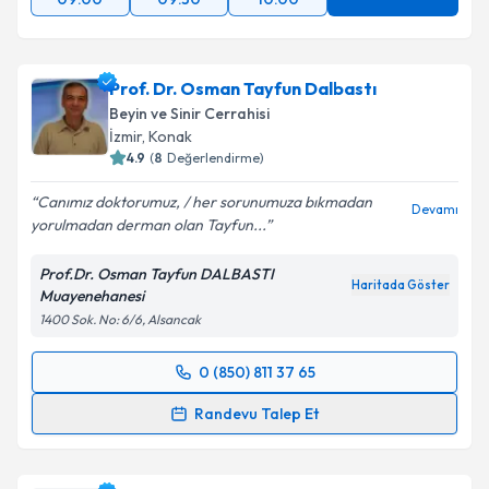
Prof. Dr. Osman Tayfun Dalbastı
Beyin ve Sinir Cerrahisi
İzmir
, Konak
4.9
(
8
Değerlendirme)
Canımız doktorumuz, / her sorunumuza bıkmadan
Devamı
yorulmadan derman olan Tayfun...
Prof.Dr. Osman Tayfun DALBASTI
Haritada Göster
Muayenehanesi
1400 Sok. No: 6/6, Alsancak
0 (850) 811 37 65
Randevu Takvimi Talebi
Randevu Talep Et
Prof. Dr. Osman Tayfun Dalbastı
için randevu
takvimi talebi oluşturun. Size bu uzmandan randevu