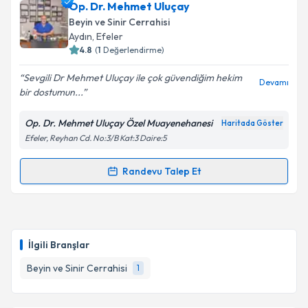
Op. Dr. Mehmet Uluçay
almanız için bir takvim hazırlandığında e-posta ile
bilgilendireceğiz.
Beyin ve Sinir Cerrahisi
Aydın
, Efeler
E-posta Adresiniz
4.8
(
1
Değerlendirme)
Sevgili Dr Mehmet Uluçay ile çok güvendiğim hekim
Devamı
bir dostumun...
Kişisel verilerimin işlenmesine ilişkin
Aydınlatma
Op. Dr. Mehmet Uluçay Özel Muayenehanesi
Haritada Göster
Metni
'ni okudum ve kişisel verilerimin belirtilen
Efeler, Reyhan Cd. No:3/B Kat:3 Daire:5
kapsamda işlenmesini kabul ediyorum.
Randevu Talep Et
Randevu Takvimi Talebi
Takvim Talebini Gönder
Op. Dr. Mehmet Uluçay
için randevu takvimi talebi
oluşturun. Size bu uzmandan randevu almanız için bir
İlgili Branşlar
takvim hazırlandığında e-posta ile bilgilendireceğiz.
Beyin ve Sinir Cerrahisi
1
E-posta Adresiniz