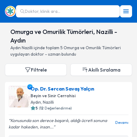
Doktor, klinik ara...
Omurga ve Omurilik Tümörleri, Nazilli -
Aydın
Aydın
Nazilli
içinde toplam
5
Omurga ve Omurilik Tümörleri
uygulayan doktor - uzman bulundu
Filtrele
Akıllı Sıralama
Op. Dr. Sercan Savaş Yalçın
Beyin ve Sinir Cerrahisi
Aydın
, Nazilli
5
(
12
Değerlendirme)
Konusunda son derece başarılı, aldığı ücreti sonuna
Devamı
kadar hakeden, insan...