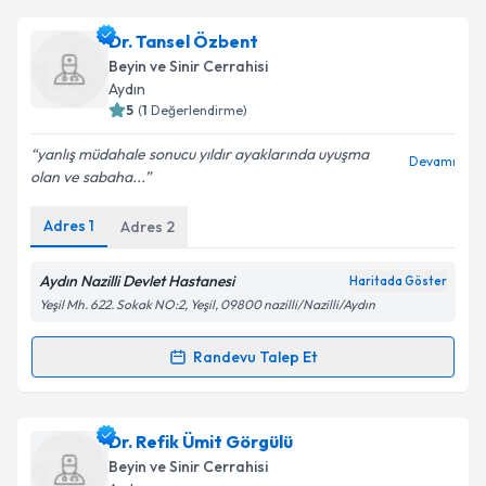
Dr. Metin Akın
için randevu takvimi talebi oluşturun.
Dr. Tansel Özbent
Size bu uzmandan randevu almanız için bir takvim
Beyin ve Sinir Cerrahisi
hazırlandığında e-posta ile bilgilendireceğiz.
Aydın
5
(
1
Değerlendirme)
E-posta Adresiniz
yanlış müdahale sonucu yıldır ayaklarında uyuşma
Devamı
olan ve sabaha...
Adres
1
Adres
2
Kişisel verilerimin işlenmesine ilişkin
Aydınlatma
Metni
'ni okudum ve kişisel verilerimin belirtilen
kapsamda işlenmesini kabul ediyorum.
Aydın Nazilli Devlet Hastanesi
Haritada Göster
Yeşil Mh. 622. Sokak NO:2, Yeşil, 09800 nazilli/Nazilli/Aydın
Takvim Talebini Gönder
Randevu Talep Et
Randevu Takvimi Talebi
Dr. Tansel Özbent
için randevu takvimi talebi
Dr. Refik Ümit Görgülü
oluşturun. Size bu uzmandan randevu almanız için bir
Beyin ve Sinir Cerrahisi
takvim hazırlandığında e-posta ile bilgilendireceğiz.