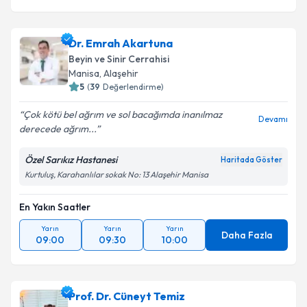
Dr. Emrah Akartuna
Beyin ve Sinir Cerrahisi
Manisa
,
Alaşehir
5
(
39
Değerlendirme)
Çok kötü bel ağrım ve sol bacağımda inanılmaz
Devamı
derecede ağrım...
Özel Sarıkız Hastanesi
Haritada Göster
Kurtuluş, Karahanlılar sokak No: 13 Alaşehir Manisa
En Yakın Saatler
Yarın
Yarın
Yarın
Daha Fazla
09:00
09:30
10:00
Prof. Dr. Cüneyt Temiz