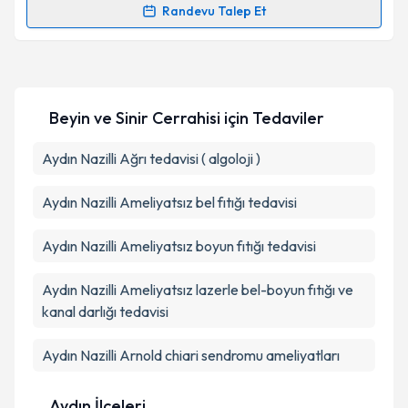
Randevu Talep Et
Doç. Dr. Arsal Acarbaş
için randevu takvimi talebi
oluşturun. Size bu uzmandan randevu almanız için bir
takvim hazırlandığında e-posta ile bilgilendireceğiz.
Beyin ve Sinir Cerrahisi
için Tedaviler
E-posta Adresiniz
Aydın Nazilli Ağrı tedavisi ( algoloji )
Aydın Nazilli Ameliyatsız bel fıtığı tedavisi
Kişisel verilerimin işlenmesine ilişkin
Aydınlatma
Metni
'ni okudum ve kişisel verilerimin belirtilen
Aydın Nazilli Ameliyatsız boyun fıtığı tedavisi
kapsamda işlenmesini kabul ediyorum.
Aydın Nazilli Ameliyatsız lazerle bel-boyun fıtığı ve
Takvim Talebini Gönder
kanal darlığı tedavisi
Aydın Nazilli Arnold chiari sendromu ameliyatları
Aydın İlçeleri