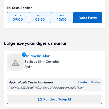
En Yakın Saatler
Yarın
Yarın
Yarın
Daha Fazla
09:00
09:30
10:00
Bölgenize yakın diğer uzmanlar
Dr. Metin Akın
Beyin ve Sinir Cerrahisi
Aydın
Aydın Nazilli Devlet Hastanesi
Haritada Göster
Yeşil Mh. 622. Sokak NO:2, Yeşil, 09800 nazilli/Nazilli/Aydın
Randevu Talep Et
Randevu Takvimi Talebi