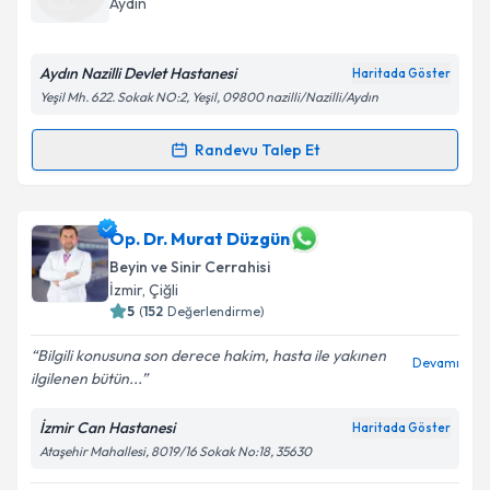
Aydın
E-posta Adresiniz
Aydın Nazilli Devlet Hastanesi
Haritada Göster
Yeşil Mh. 622. Sokak NO:2, Yeşil, 09800 nazilli/Nazilli/Aydın
Kişisel verilerimin işlenmesine ilişkin
Aydınlatma
Randevu Talep Et
Randevu Takvimi Talebi
Metni
'ni okudum ve kişisel verilerimin belirtilen
kapsamda işlenmesini kabul ediyorum.
Dr. Refik Ümit Görgülü
için randevu takvimi talebi
Op. Dr. Murat Düzgün
oluşturun. Size bu uzmandan randevu almanız için bir
Takvim Talebini Gönder
Beyin ve Sinir Cerrahisi
takvim hazırlandığında e-posta ile bilgilendireceğiz.
İzmir
,
Çiğli
5
(
152
Değerlendirme)
E-posta Adresiniz
Bilgili konusuna son derece hakim, hasta ile yakınen
Devamı
ilgilenen bütün...
İzmir Can Hastanesi
Kişisel verilerimin işlenmesine ilişkin
Aydınlatma
Haritada Göster
Metni
'ni okudum ve kişisel verilerimin belirtilen
Ataşehir Mahallesi, 8019/16 Sokak No:18, 35630
kapsamda işlenmesini kabul ediyorum.