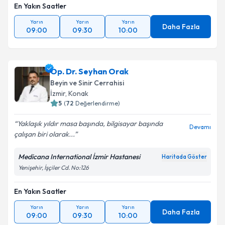
En Yakın Saatler
Takvim Talebini Gönder
Yarın
Yarın
Yarın
Daha Fazla
09:00
09:30
10:00
Op. Dr. Seyhan Orak
Beyin ve Sinir Cerrahisi
İzmir
,
Konak
5
(
72
Değerlendirme)
Yaklaşık yıldır masa başında, bilgisayar başında
Devamı
çalışan biri olarak...
Medicana International İzmir Hastanesi
Haritada Göster
Yenişehir, İşçiler Cd. No:126
En Yakın Saatler
Yarın
Yarın
Yarın
Daha Fazla
09:00
09:30
10:00