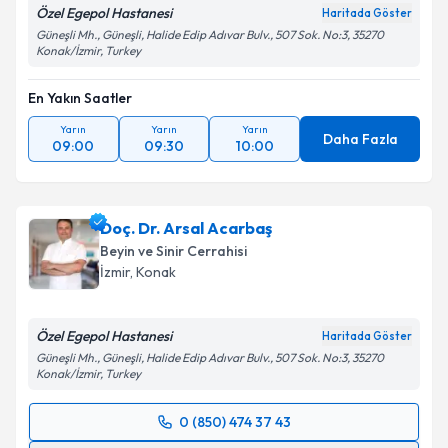
Özel Egepol Hastanesi
Haritada Göster
Güneşli Mh., Güneşli, Halide Edip Adıvar Bulv., 507 Sok. No:3, 35270
Konak/İzmir, Turkey
En Yakın Saatler
Yarın
Yarın
Yarın
Daha Fazla
09:00
09:30
10:00
Doç. Dr. Arsal Acarbaş
Beyin ve Sinir Cerrahisi
İzmir
,
Konak
Özel Egepol Hastanesi
Haritada Göster
Güneşli Mh., Güneşli, Halide Edip Adıvar Bulv., 507 Sok. No:3, 35270
Konak/İzmir, Turkey
0 (850) 474 37 43
Randevu Takvimi Talebi