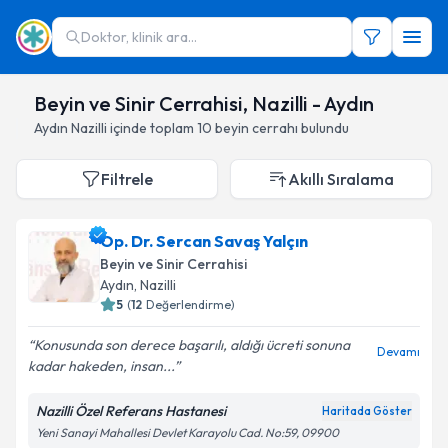
Doktor, klinik ara...
Beyin ve Sinir Cerrahisi, Nazilli - Aydın
Aydın
Nazilli
içinde toplam
10
beyin cerrahı
bulundu
Filtrele
Akıllı Sıralama
Op. Dr. Sercan Savaş Yalçın
Beyin ve Sinir Cerrahisi
Aydın
,
Nazilli
5
(
12
Değerlendirme)
Konusunda son derece başarılı, aldığı ücreti sonuna
Devamı
kadar hakeden, insan...
Nazilli Özel Referans Hastanesi
Haritada Göster
Yeni Sanayi Mahallesi Devlet Karayolu Cad. No:59, 09900