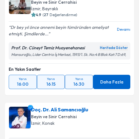
Beyin ve Sinir Cerrahisi
İzmir
,
Bayraklı
4.9
(
27
Değerlendirme)
Dr bey yıl önce annemi beyin tümöründen ameliyat
Devamı
etmişti. Şimdilerde...
Prof. Dr. Cüneyt Temiz Muayenehanesi
Haritada Göster
Mansuroğlu, Lider Centrio İş Merkezi, 1593/1. Sk. No:4 B Blok Kat:7 D:69,
En Yakın Saatler
Yarın
Yarın
Yarın
Daha Fazla
16:00
16:15
16:30
Doç. Dr. Ali Samancıoğlu
Beyin ve Sinir Cerrahisi
İzmir
,
Konak