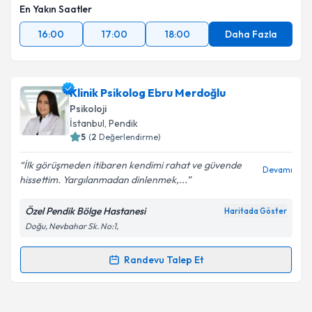
En Yakın Saatler
16:00
17:00
18:00
Daha Fazla
Klinik Psikolog Ebru Merdoğlu
Psikoloji
İstanbul
, Pendik
5
(
2
Değerlendirme)
İlk görüşmeden itibaren kendimi rahat ve güvende
Devamı
hissettim. Yargılanmadan dinlenmek,...
Özel Pendik Bölge Hastanesi
Haritada Göster
Doğu, Nevbahar Sk. No:1,
Randevu Talep Et
Randevu Takvimi Talebi