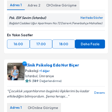
Adres
1
Adres
2
Online Görüşme
Psk. Elif Sevim (İstanbul)
Haritada Göster
Bağdat Caddesi Uğur Apartmanı No:72 Daire:4 (Fenerbahçe Mahallesi)
En Yakın Saatler
16:00
17:00
18:00
Daha Fazla
Klinik Psikolog Eda Nur Biçer
Psikoloji
+
1
diğer
İstanbul
, Ümraniye
5
(
389
Değerlendirme)
Çocukluk yaşantılarımın bugünkü ilişkilerimi bu kadar
Devamı
etkilediğini bilmiyordum. Şema terapi...
Adres
1
Online Görüşme