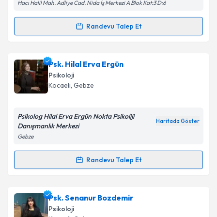
Hacı Halil Mah. Adliye Cad. Nida İş Merkezi A Blok Kat:3 D:6
Randevu Talep Et
Randevu Takvimi Talebi
Klinik Psikolog Hediye Aydın
için randevu takvimi
Psk. Hilal Erva Ergün
talebi oluşturun. Size bu uzmandan randevu almanız
Psikoloji
için bir takvim hazırlandığında e-posta ile
Kocaeli
, Gebze
bilgilendireceğiz.
E-posta Adresiniz
Psikolog Hilal Erva Ergün Nokta Psikoliji
Haritada Göster
Danışmanlık Merkezi
Gebze
Kişisel verilerimin işlenmesine ilişkin
Aydınlatma
Randevu Talep Et
Randevu Takvimi Talebi
Metni
'ni okudum ve kişisel verilerimin belirtilen
kapsamda işlenmesini kabul ediyorum.
Psk. Hilal Erva Ergün
için randevu takvimi talebi
Psk. Senanur Bozdemir
oluşturun. Size bu uzmandan randevu almanız için bir
Takvim Talebini Gönder
Psikoloji
takvim hazırlandığında e-posta ile bilgilendireceğiz.