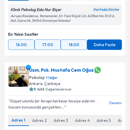
Klinik Psikolog Eda Nur Biçer
Haritada Göster
Avrupa Residence, Yamanevler, Dr. Fazıl Küçük Cd. A2 Blok No:10 D:6.
Kat, Daire 24, 34764 Ümraniye/İstanbul
En Yakın Saatler
16:00
17:00
18:00
Daha Fazla
Uzm. Psk. Mustafa Cem Oğuz
Psikoloji
+
1
diğer
Ankara
, Çankaya
5
(
465
Değerlendirme)
Gayet olumlu bir terapi herkese tavsiye ederim
Devamı
hocam konusunda gerçekten...
Adres
1
Adres
2
Adres
3
Adres
4
Adres
5
Adres