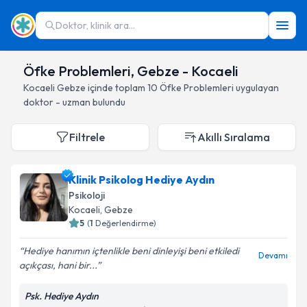
Doktor, klinik ara...
Öfke Problemleri, Gebze - Kocaeli
Kocaeli
Gebze
içinde toplam
10
Öfke Problemleri
uygulayan
doktor - uzman bulundu
Filtrele
Akıllı Sıralama
Klinik Psikolog Hediye Aydın
Psikoloji
Kocaeli
, Gebze
5
(
1
Değerlendirme)
Hediye hanımın içtenlikle beni dinleyişi beni etkiledi
Devamı
açıkçası, hani bir...
Psk. Hediye Aydın