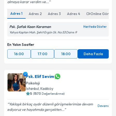
almaya karar verdim ve...
Adres
1
Adres
2
Adres
3
Adres
4
Online Görüşm
Psk. Şafak Kaan Karaman
Haritada Göster
Yahya Kaptan Mah. Şehit Ergün Sk. No:53 Daire :9
En Yakın Saatler
16:00
17:00
18:00
Daha Fazla
Psk. Elif Sevim
Psikoloji
İstanbul
, Kadıköy
5
(
1573
Değerlendirme)
Yaklaşık birkaç aydır düzenli görüşmelerimize devam
Devamı
ediyoruz ve hayatımda gerçekten...