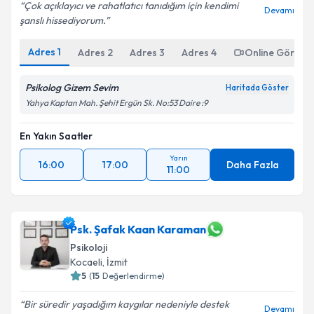
Kişisel verilerimin işlenmesine ilişkin
Aydınlatma
Çok açıklayıcı ve rahatlatıcı tanıdığım için kendimi
Devamı
Metni
'ni okudum ve kişisel verilerimin belirtilen
şanslı hissediyorum.
kapsamda işlenmesini kabul ediyorum.
Adres
1
Adres
2
Adres
3
Adres
4
Online Görüşm
Takvim Talebini Gönder
Psikolog Gizem Sevim
Haritada Göster
Yahya Kaptan Mah. Şehit Ergün Sk. No:53 Daire :9
En Yakın Saatler
Yarın
16:00
17:00
Daha Fazla
11:00
Psk. Şafak Kaan Karaman
Psikoloji
Kocaeli
, İzmit
5
(
15
Değerlendirme)
Bir süredir yaşadığım kaygılar nedeniyle destek
Devamı