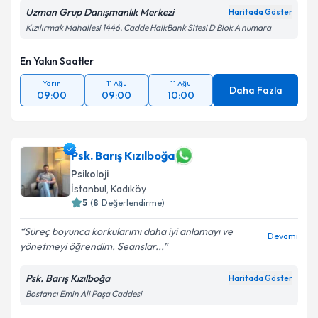
Uzman Grup Danışmanlık Merkezi
Haritada Göster
Kızılırmak Mahallesi 1446. Cadde HalkBank Sitesi D Blok A numara
En Yakın Saatler
Yarın
11 Ağu
11 Ağu
Daha Fazla
09:00
09:00
10:00
Psk. Barış Kızılboğa
Psikoloji
İstanbul
, Kadıköy
5
(
8
Değerlendirme)
Süreç boyunca korkularımı daha iyi anlamayı ve
Devamı
yönetmeyi öğrendim. Seanslar...
Psk. Barış Kızılboğa
Haritada Göster
Bostancı Emin Ali Paşa Caddesi