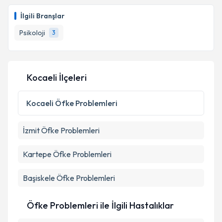
Klinik Psikolog Ebru Merdoğlu
için randevu takvimi
talebi oluşturun. Size bu uzmandan randevu almanız
İlgili Branşlar
için bir takvim hazırlandığında e-posta ile
bilgilendireceğiz.
Psikoloji
3
E-posta Adresiniz
Kocaeli İlçeleri
Kişisel verilerimin işlenmesine ilişkin
Aydınlatma
Kocaeli
Öfke Problemleri
Metni
'ni okudum ve kişisel verilerimin belirtilen
kapsamda işlenmesini kabul ediyorum.
İzmit
Öfke Problemleri
Takvim Talebini Gönder
Kartepe
Öfke Problemleri
Başiskele
Öfke Problemleri
Öfke Problemleri ile İlgili Hastalıklar