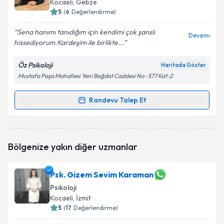
Kocaeli
, Gebze
5
(
6
Değerlendirme)
E-posta Adresiniz
Sena hanımı tanıdığım için kendimi çok şanslı
Devamı
hissediyorum.Kardeşim ile birlikte...
Öz Psikoloji
Haritada Göster
Kişisel verilerimin işlenmesine ilişkin
Aydınlatma
Mustafa Paşa Mahallesi Yeni Bağdat Caddesi No : 577 Kat :2
Metni
'ni okudum ve kişisel verilerimin belirtilen
kapsamda işlenmesini kabul ediyorum.
Randevu Talep Et
Randevu Takvimi Talebi
Takvim Talebini Gönder
Psk. Senanur Bozdemir
için randevu takvimi talebi
Bölgenize yakın diğer uzmanlar
oluşturun. Size bu uzmandan randevu almanız için bir
takvim hazırlandığında e-posta ile bilgilendireceğiz.
Psk. Gizem Sevim Karaman
E-posta Adresiniz
Psikoloji
Kocaeli
, İzmit
5
(
17
Değerlendirme)