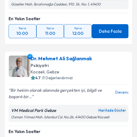
Güzeller Mah. İbrahimağa Caddesi, 910. Sk. No: 1, 41400
En Yakın Saatler
Yarın
Yarın
Yarın
Daha Fazla
10:00
11:00
12:00
Dr. Mehmet Ali Sağlanmak
Psikiyatri
Kocaeli
, Gebze
4.7
(
1
Değerlendirme)
Bir hekim olarak alanında gerçekten iyi, bilgili ve
Devamı
başarılı bir...
VM Medical Park Gebze
Haritada Göster
Osman Yılmaz Mah. İstanbul Cd. No:26, 41400 Gebze/Kocaeli
En Yakın Saatler