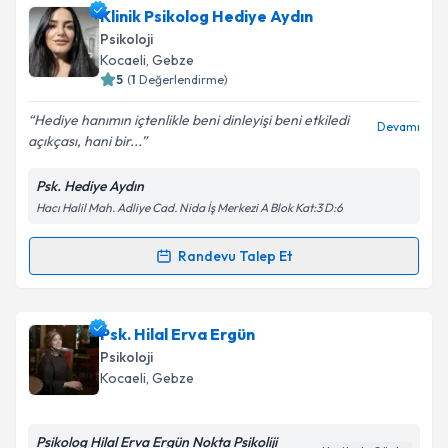
Uzm. Psk. Bayram Gündüz
için randevu takvimi
Klinik Psikolog Hediye Aydın
Takvim Talebini Gönder
talebi oluşturun. Size bu uzmandan randevu almanız
Psikoloji
için bir takvim hazırlandığında e-posta ile
Kocaeli
, Gebze
bilgilendireceğiz.
5
(
1
Değerlendirme)
E-posta Adresiniz
Hediye hanımın içtenlikle beni dinleyişi beni etkiledi
Devamı
açıkçası, hani bir...
Psk. Hediye Aydın
Hacı Halil Mah. Adliye Cad. Nida İş Merkezi A Blok Kat:3 D:6
Kişisel verilerimin işlenmesine ilişkin
Aydınlatma
Metni
'ni okudum ve kişisel verilerimin belirtilen
kapsamda işlenmesini kabul ediyorum.
Randevu Talep Et
Randevu Takvimi Talebi
Takvim Talebini Gönder
Klinik Psikolog Hediye Aydın
için randevu takvimi
Psk. Hilal Erva Ergün
talebi oluşturun. Size bu uzmandan randevu almanız
Psikoloji
için bir takvim hazırlandığında e-posta ile
Kocaeli
, Gebze
bilgilendireceğiz.
E-posta Adresiniz
Psikolog Hilal Erva Ergün Nokta Psikoliji