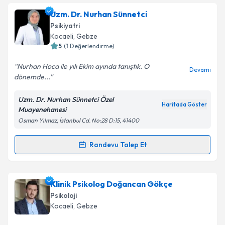
kapsamda işlenmesini kabul ediyorum.
Psk. Ayşegül Seven
için randevu takvimi talebi
Uzm. Dr. Nurhan Sünnetci
oluşturun. Size bu uzmandan randevu almanız için bir
Psikiyatri
takvim hazırlandığında e-posta ile bilgilendireceğiz.
Takvim Talebini Gönder
Kocaeli
, Gebze
5
(
1
Değerlendirme)
E-posta Adresiniz
Nurhan Hoca ile yılı Ekim ayında tanıştık. O
Devamı
dönemde...
Uzm. Dr. Nurhan Sünnetci Özel
Kişisel verilerimin işlenmesine ilişkin
Aydınlatma
Haritada Göster
Muayenehanesi
Metni
'ni okudum ve kişisel verilerimin belirtilen
Osman Yılmaz, İstanbul Cd. No:28 D:15, 41400
kapsamda işlenmesini kabul ediyorum.
Randevu Talep Et
Randevu Takvimi Talebi
Takvim Talebini Gönder
Uzm. Dr. Nurhan Sünnetci
için randevu takvimi
Klinik Psikolog Doğancan Gökçe
talebi oluşturun. Size bu uzmandan randevu almanız
Psikoloji
için bir takvim hazırlandığında e-posta ile
Kocaeli
, Gebze
bilgilendireceğiz.