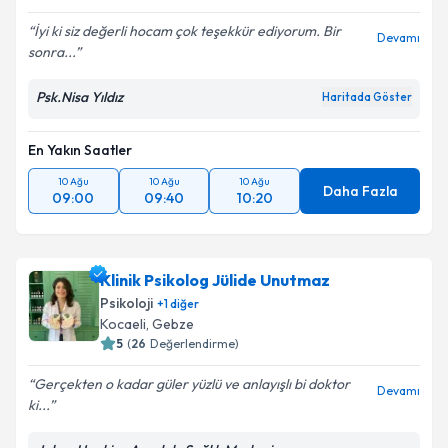
İyi ki siz değerli hocam çok teşekkür ediyorum. Bir
Devamı
sonra...
Psk.Nisa Yıldız
Haritada Göster
En Yakın Saatler
10 Ağu
10 Ağu
10 Ağu
Daha Fazla
09:00
09:40
10:20
Klinik Psikolog Jülide Unutmaz
Psikoloji
+
1
diğer
Kocaeli
, Gebze
5
(
26
Değerlendirme)
Gerçekten o kadar güler yüzlü ve anlayışlı bi doktor
Devamı
ki...