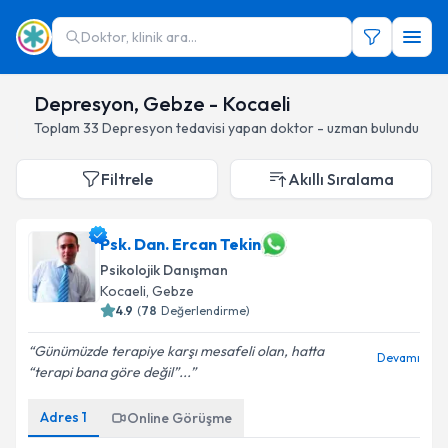
Doktor, klinik ara...
Depresyon, Gebze - Kocaeli
Toplam
33
Depresyon
tedavisi yapan doktor - uzman bulundu
Filtrele
Akıllı Sıralama
Psk. Dan. Ercan Tekin
Psikolojik Danışman
Kocaeli
, Gebze
4.9
(
78
Değerlendirme)
Günümüzde terapiye karşı mesafeli olan, hatta
Devamı
“terapi bana göre değil”...
Adres
1
Online Görüşme