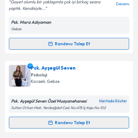
E-posta Adresiniz
Gayet olumlu bir yaklaşımla çok iyi birkaç seans
Devamı
yaptık. Kendisiyle...
Psk. Mısra Adıyaman
Gebze
Kişisel verilerimin işlenmesine ilişkin
Aydınlatma
Metni
'ni okudum ve kişisel verilerimin belirtilen
kapsamda işlenmesini kabul ediyorum.
Randevu Talep Et
Randevu Takvimi Talebi
Takvim Talebini Gönder
Klinik Psikolog Mısra Adıyaman
için randevu
Psk. Ayşegül Seven
takvimi talebi oluşturun. Size bu uzmandan randevu
Psikoloji
almanız için bir takvim hazırlandığında e-posta ile
Kocaeli
, Gebze
bilgilendireceğiz.
E-posta Adresiniz
Psk. Ayşegül Seven Özel Muayanehanesi
Haritada Göster
Sultan Orhan Mah. Yenibağdat Cad. No:478 İç Kapı No:102
Randevu Talep Et
Randevu Takvimi Talebi
Kişisel verilerimin işlenmesine ilişkin
Aydınlatma
Metni
'ni okudum ve kişisel verilerimin belirtilen