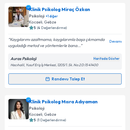
Klinik Psikolog Can Kılıç
için randevu takvimi talebi
Klinik Psikolog Miraç Özkan
oluşturun. Size bu uzmandan randevu almanız için bir
Psikoloji
+
1
diğer
takvim hazırlandığında e-posta ile bilgilendireceğiz.
Kocaeli
, Gebze
5
(
4
Değerlendirme)
E-posta Adresiniz
Kaygılarımı azaltmama, kaygılarımla başa çıkmamda
Devamı
uyguladığı metod ve yöntemlerle bana...
Auras Psikoloji
Haritada Göster
Kişisel verilerimin işlenmesine ilişkin
Aydınlatma
Hacıhalil, Yusuf Eriş İş Merkezi, 1205/1. Sk. No:2 D:15 41400
Metni
'ni okudum ve kişisel verilerimin belirtilen
kapsamda işlenmesini kabul ediyorum.
Randevu Talep Et
Randevu Takvimi Talebi
Takvim Talebini Gönder
Klinik Psikolog Miraç Özkan
için randevu takvimi
Klinik Psikolog Mısra Adıyaman
talebi oluşturun. Size bu uzmandan randevu almanız
Psikoloji
için bir takvim hazırlandığında e-posta ile
Kocaeli
, Gebze
bilgilendireceğiz.
5
(
1
Değerlendirme)