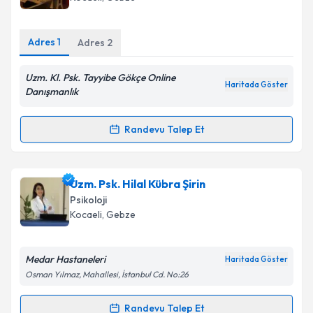
E-posta Adresiniz
Adres
1
Adres
2
Uzm. Kl. Psk. Tayyibe Gökçe Online
Haritada Göster
Kişisel verilerimin işlenmesine ilişkin
Aydınlatma
Danışmanlık
Metni
'ni okudum ve kişisel verilerimin belirtilen
kapsamda işlenmesini kabul ediyorum.
Randevu Talep Et
Randevu Takvimi Talebi
Takvim Talebini Gönder
Klinik Psikolog Tayyibe Gökçe
için randevu takvimi
Uzm. Psk. Hilal Kübra Şirin
talebi oluşturun. Size bu uzmandan randevu almanız
Psikoloji
için bir takvim hazırlandığında e-posta ile
Kocaeli
, Gebze
bilgilendireceğiz.
E-posta Adresiniz
Medar Hastaneleri
Haritada Göster
Osman Yılmaz, Mahallesi, İstanbul Cd. No:26
Randevu Talep Et