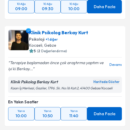
10 Ağu
10 Ağu
10 Ağu
Daha Fazla
09:00
09:30
10:00
Klinik Psikolog Berkay Kurt
Psikoloji
+
1
diğer
Kocaeli
, Gebze
5
(
2
Değerlendirme)
Terapiye başlamadan önce çok araştırma yaptım ve
Devamı
iyi ki Berkay...
Klinik Psikolog Berkay Kurt
Haritada Göster
Kaan İş Merkezi, Gaziler, 1796. Sk. No:16 Kat:2, 41400 Gebze/Kocaeli
En Yakın Saatler
Yarın
Yarın
Yarın
Daha Fazla
10:00
10:50
11:40