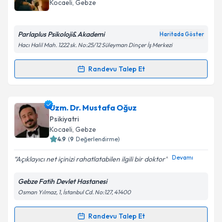
Kocaeli
, Gebze
E-posta Adresiniz
Parlaplus Psikoloji& Akademi
Haritada Göster
Hacı Halil Mah. 1222 sk. No:25/12 Süleyman Dinçer İş Merkezi
Kişisel verilerimin işlenmesine ilişkin
Aydınlatma
Randevu Talep Et
Randevu Takvimi Talebi
Metni
'ni okudum ve kişisel verilerimin belirtilen
kapsamda işlenmesini kabul ediyorum.
Uzm. Psk. Aleyna Çiçek
için randevu takvimi talebi
Uzm. Dr. Mustafa Oğuz
oluşturun. Size bu uzmandan randevu almanız için bir
Takvim Talebini Gönder
Psikiyatri
takvim hazırlandığında e-posta ile bilgilendireceğiz.
Kocaeli
, Gebze
4.9
(
9
Değerlendirme)
E-posta Adresiniz
Devamı
Açıklayıcı net içinizi rahatlatabilen ilgili bir doktor
Gebze Fatih Devlet Hastanesi
Osman Yılmaz, 1, İstanbul Cd. No:127, 41400
Kişisel verilerimin işlenmesine ilişkin
Aydınlatma
Metni
'ni okudum ve kişisel verilerimin belirtilen
kapsamda işlenmesini kabul ediyorum.
Randevu Talep Et
Randevu Takvimi Talebi