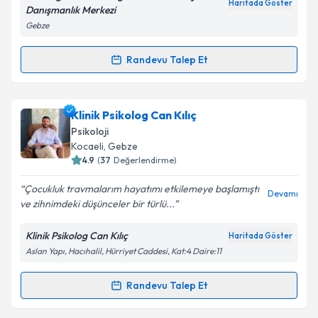
Haritada Göster
Danışmanlık Merkezi
Gebze
Kişisel verilerimin işlenmesine ilişkin
Aydınlatma
Randevu Talep Et
Randevu Takvimi Talebi
Metni
'ni okudum ve kişisel verilerimin belirtilen
kapsamda işlenmesini kabul ediyorum.
Psk. Hilal Erva Ergün
için randevu takvimi talebi
Klinik Psikolog Can Kılıç
oluşturun. Size bu uzmandan randevu almanız için bir
Takvim Talebini Gönder
Psikoloji
takvim hazırlandığında e-posta ile bilgilendireceğiz.
Kocaeli
, Gebze
4.9
(
37
Değerlendirme)
E-posta Adresiniz
Çocukluk travmalarım hayatımı etkilemeye başlamıştı
Devamı
ve zihnimdeki düşünceler bir türlü...
Klinik Psikolog Can Kılıç
Haritada Göster
Kişisel verilerimin işlenmesine ilişkin
Aydınlatma
Aslan Yapı, Hacıhalil, Hürriyet Caddesi, Kat:4 Daire:11
Metni
'ni okudum ve kişisel verilerimin belirtilen
kapsamda işlenmesini kabul ediyorum.
Randevu Talep Et
Randevu Takvimi Talebi
Takvim Talebini Gönder