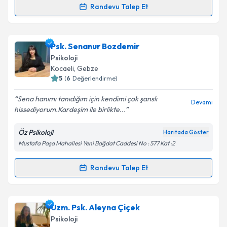
Randevu Talep Et
Randevu Takvimi Talebi
Takvim Talebini Gönder
Psk. Hilal ÜNLÜBAŞ
için randevu takvimi talebi
Psk. Senanur Bozdemir
oluşturun. Size bu uzmandan randevu almanız için bir
Psikoloji
takvim hazırlandığında e-posta ile bilgilendireceğiz.
Kocaeli
, Gebze
5
(
6
Değerlendirme)
E-posta Adresiniz
Sena hanımı tanıdığım için kendimi çok şanslı
Devamı
hissediyorum.Kardeşim ile birlikte...
Öz Psikoloji
Haritada Göster
Kişisel verilerimin işlenmesine ilişkin
Aydınlatma
Mustafa Paşa Mahallesi Yeni Bağdat Caddesi No : 577 Kat :2
Metni
'ni okudum ve kişisel verilerimin belirtilen
kapsamda işlenmesini kabul ediyorum.
Randevu Talep Et
Randevu Takvimi Talebi
Takvim Talebini Gönder
Psk. Senanur Bozdemir
için randevu takvimi talebi
Uzm. Psk. Aleyna Çiçek
oluşturun. Size bu uzmandan randevu almanız için bir
Psikoloji
takvim hazırlandığında e-posta ile bilgilendireceğiz.