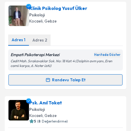
Takvim Talebini Gönder
Uzm. Eda Aktürk
için randevu takvimi talebi
Klinik Psikolog Yusuf Ülker
oluşturun. Size bu uzmandan randevu almanız için bir
Psikoloji
takvim hazırlandığında e-posta ile bilgilendireceğiz.
Kocaeli
, Gebze
E-posta Adresiniz
Adres
1
Adres
2
Empati Psikoterapi Merkezi
Haritada Göster
Kişisel verilerimin işlenmesine ilişkin
Aydınlatma
Cedit Mah. Sırakavaklar Sok. No: 18 Kat: 4 (Dolphin avm yanı, Eren
Metni
'ni okudum ve kişisel verilerimin belirtilen
camii karşısı, 6. Noter üstü)
kapsamda işlenmesini kabul ediyorum.
Randevu Talep Et
Randevu Takvimi Talebi
Takvim Talebini Gönder
Klinik Psikolog Yusuf Ülker
için randevu takvimi
Psk. Anıl Tokat
talebi oluşturun. Size bu uzmandan randevu almanız
Psikoloji
için bir takvim hazırlandığında e-posta ile
Kocaeli
, Gebze
bilgilendireceğiz.
5
(
8
Değerlendirme)