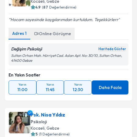
Kocaeli
, Gebze
4.9
(
87
Değerlendirme)
Hocam sayesinde kaygılarımdan kurtuldum. Teşekkürlerr
Adres
1
Online Görüşme
Değişim Psikoloji
Haritada Göster
Sultan Orhan Mah. Hürriyet Cad. Aslan Apt. No: 30/10, Sultan Orhan,
41400 Gebze
En Yakın Saatler
Yarın
Yarın
Yarın
Daha Fazla
11:00
11:45
12:30
Psk. Nisa Yıldız
Psikoloji
Kocaeli
, Gebze
5
(
1
Değerlendirme)