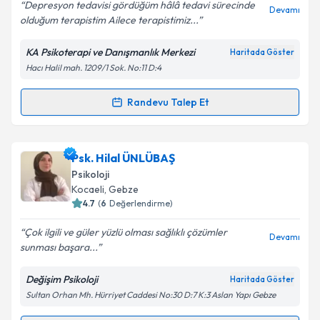
E-posta Adresiniz
Depresyon tedavisi gördüğüm hâlâ tedavi sürecinde
Devamı
olduğum terapistim Ailece terapistimiz...
KA Psikoterapi ve Danışmanlık Merkezi
Haritada Göster
Hacı Halil mah. 1209/1 Sok. No:11 D:4
Kişisel verilerimin işlenmesine ilişkin
Aydınlatma
Metni
'ni okudum ve kişisel verilerimin belirtilen
kapsamda işlenmesini kabul ediyorum.
Randevu Talep Et
Randevu Takvimi Talebi
Takvim Talebini Gönder
Psk. Anıl Tokat
için randevu takvimi talebi oluşturun.
Psk. Hilal ÜNLÜBAŞ
Size bu uzmandan randevu almanız için bir takvim
Psikoloji
hazırlandığında e-posta ile bilgilendireceğiz.
Kocaeli
, Gebze
4.7
(
6
Değerlendirme)
E-posta Adresiniz
Çok ilgili ve güler yüzlü olması sağlıklı çözümler
Devamı
sunması başara...
Değişim Psikoloji
Haritada Göster
Kişisel verilerimin işlenmesine ilişkin
Aydınlatma
Sultan Orhan Mh. Hürriyet Caddesi No:30 D:7 K:3 Aslan Yapı Gebze
Metni
'ni okudum ve kişisel verilerimin belirtilen
kapsamda işlenmesini kabul ediyorum.