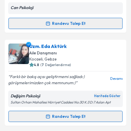
E-posta Adresiniz
Can Psikoloji
Randevu Talep Et
Randevu Takvimi Talebi
Kişisel verilerimin işlenmesine ilişkin
Aydınlatma
Metni
'ni okudum ve kişisel verilerimin belirtilen
kapsamda işlenmesini kabul ediyorum.
Klinik Psikolog Doğancan Gökçe
için randevu
Uzm. Eda Aktürk
takvimi talebi oluşturun. Size bu uzmandan randevu
Aile Danışmanı
almanız için bir takvim hazırlandığında e-posta ile
Kocaeli
, Gebze
bilgilendireceğiz.
Takvim Talebini Gönder
4.8
(
7
Değerlendirme)
E-posta Adresiniz
Farklı bir bakış açısı geliştirmemi sağladı:)
Devamı
görüşmelerimizden çok memnunum:)
Değişim Psikoloji
Haritada Göster
Sultan Orhan Mahallesi Hürriyet Caddesi No:30 K:3 D:7 Aslan Apt
Kişisel verilerimin işlenmesine ilişkin
Aydınlatma
Metni
'ni okudum ve kişisel verilerimin belirtilen
kapsamda işlenmesini kabul ediyorum.
Randevu Talep Et
Randevu Takvimi Talebi