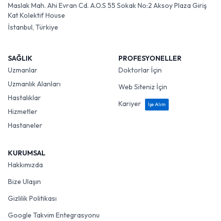
Maslak Mah. Ahi Evran Cd. A.O.S 55 Sokak No:2 Aksoy Plaza Giriş
Kat Kolektif House
İstanbul, Türkiye
SAĞLIK
PROFESYONELLER
Uzmanlar
Doktorlar İçin
Uzmanlık Alanları
Web Siteniz İçin
Hastalıklar
Kariyer
İşe Alım
Hizmetler
Hastaneler
KURUMSAL
Hakkımızda
Bize Ulaşın
Gizlilik Politikası
Google Takvim Entegrasyonu