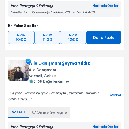
İnan Pedagoji & Psikoloji
Haritada Göster
Güzeller Mah. İbrahimağa Caddesi, 910. Sk. No: 1, 41400
En Yakın Saatler
12 Ağu
12 Ağu
12 Ağu
Daha Fazla
10:00
11:00
12:00
Aile Danışmanı Şeyma Yıldız
Aile Danışmanı
Kocaeli
, Gebze
5
(
58
Değerlendirme)
Şeyma Hanım ile iyi ki karşılaştık, terapimi süremiz
Devamı
bitmiş olsa...
Adres
1
Online Görüşme
İnan Pedagoji & Psikoloji
Haritada Göster