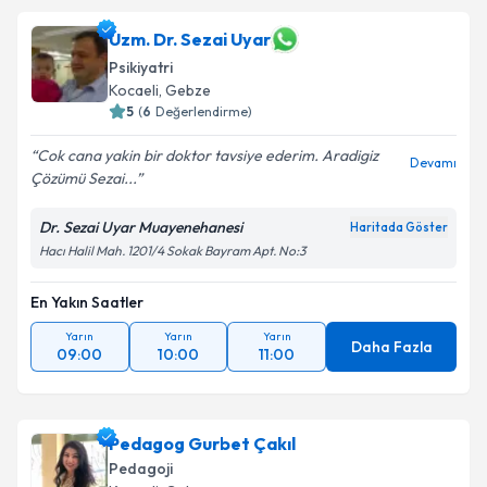
Uzm. Dr. Sezai Uyar
Psikiyatri
Kocaeli
, Gebze
5
(
6
Değerlendirme)
Cok cana yakin bir doktor tavsiye ederim. Aradigiz
Devamı
Çözümü Sezai...
Dr. Sezai Uyar Muayenehanesi
Haritada Göster
Hacı Halil Mah. 1201/4 Sokak Bayram Apt. No:3
En Yakın Saatler
Yarın
Yarın
Yarın
Daha Fazla
09:00
10:00
11:00
Pedagog Gurbet Çakıl
Pedagoji