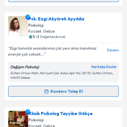
Takvim Talebini Gönder
Uzm. Dr. Mustafa Oğuz
için randevu takvimi talebi
Psk. Ezgi Akyürek Ayyıldız
oluşturun. Size bu uzmandan randevu almanız için bir
Psikoloji
takvim hazırlandığında e-posta ile bilgilendireceğiz.
Kocaeli
, Gebze
5
(
3
Değerlendirme)
E-posta Adresiniz
Ezgi hanımla seanslarımız çok yeni ama inanılmaz
Devamı
enerjisi çok yüksek...
Değişim Psikoloji
Haritada Göster
Kişisel verilerimin işlenmesine ilişkin
Aydınlatma
Sultan Orhan Mah. Hürriyet Cad. Aslan Apt. No: 30/10, Sultan Orhan,
Metni
'ni okudum ve kişisel verilerimin belirtilen
41400 Gebze
kapsamda işlenmesini kabul ediyorum.
Randevu Talep Et
Randevu Takvimi Talebi
Takvim Talebini Gönder
Psk. Ezgi Akyürek Ayyıldız
için randevu takvimi talebi
Klinik Psikolog Tayyibe Gökçe
oluşturun. Size bu uzmandan randevu almanız için bir
Psikoloji
takvim hazırlandığında e-posta ile bilgilendireceğiz.
Kocaeli
, Gebze