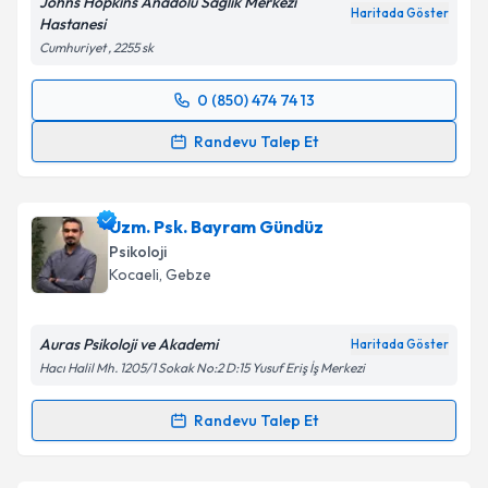
Johns Hopkins Anadolu Sağlık Merkezi
Haritada Göster
Hastanesi
Cumhuriyet , 2255 sk
0 (850) 474 74 13
Randevu Takvimi Talebi
Randevu Talep Et
Klinik Psikolog Jülide Unutmaz
için randevu takvimi
talebi oluşturun. Size bu uzmandan randevu almanız
Uzm. Psk. Bayram Gündüz
için bir takvim hazırlandığında e-posta ile
bilgilendireceğiz.
Psikoloji
Kocaeli
, Gebze
E-posta Adresiniz
Auras Psikoloji ve Akademi
Haritada Göster
Hacı Halil Mh. 1205/1 Sokak No:2 D:15 Yusuf Eriş İş Merkezi
Kişisel verilerimin işlenmesine ilişkin
Aydınlatma
Randevu Talep Et
Metni
'ni okudum ve kişisel verilerimin belirtilen
Randevu Takvimi Talebi
kapsamda işlenmesini kabul ediyorum.