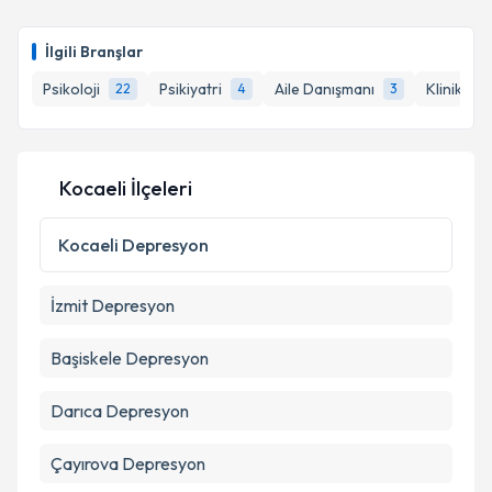
takvim hazırlandığında e-posta ile bilgilendireceğiz.
Takvim Talebini Gönder
E-posta Adresiniz
İlgili Branşlar
Psikoloji
Psikiyatri
Aile Danışmanı
Klinik Psi
22
4
3
Kişisel verilerimin işlenmesine ilişkin
Aydınlatma
Metni
'ni okudum ve kişisel verilerimin belirtilen
Kocaeli İlçeleri
kapsamda işlenmesini kabul ediyorum.
Kocaeli
Depresyon
Takvim Talebini Gönder
İzmit
Depresyon
Başiskele
Depresyon
Darıca
Depresyon
Çayırova
Depresyon