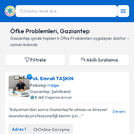
Doktor, klinik ara...
Öfke Problemleri, Gaziantep
Gaziantep
içinde toplam
4
Öfke Problemleri
uygulayan doktor -
uzman bulundu
Filtrele
Akıllı Sıralama
Psk. Emrah TAŞKIN
Psikoloji
+
1
diğer
Gaziantep
, Şehitkamil
5
(
40
Değerlendirme)
Adıyaman’dan sonra Gaziantep’te olması ve bireysel
Devamı
seanslarda profesyonelliği benim için...
Adres
1
Online Görüşme