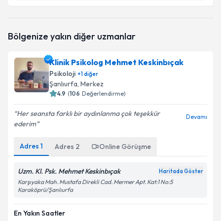
Psk. Furkan Şener
için randevu takvimi talebi
Bölgenize yakın diğer uzmanlar
oluşturun. Size bu uzmandan randevu almanız için bir
takvim hazırlandığında e-posta ile bilgilendireceğiz.
Klinik Psikolog Mehmet Keskinbıçak
E-posta Adresiniz
Psikoloji
+
1
diğer
Şanlıurfa
, Merkez
4.9
(
106
Değerlendirme)
Her seansta farklı bir aydınlanma çok teşekkür
Kişisel verilerimin işlenmesine ilişkin
Aydınlatma
Devamı
ederim
Metni
'ni okudum ve kişisel verilerimin belirtilen
kapsamda işlenmesini kabul ediyorum.
Adres
1
Adres
2
Online Görüşme
Takvim Talebini Gönder
Uzm. Kl. Psk. Mehmet Keskinbıçak
Haritada Göster
Karşıyaka Mah. Mustafa Direkli Cad. Mermer Apt. Kat:1 No:5
Karaköprü/Şanlıurfa
En Yakın Saatler