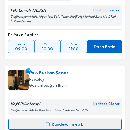
Psk. Emrah TAŞKIN
Haritada Göster
Değirmiçem Mah. Nişantaşı Sok. Tekerekoğlu İş Merkezi Bina No.2 Kat .1
İç Kapı No:44
En Yakın Saatler
Yarın
Yarın
Yarın
Daha Fazla
09:00
10:00
11:00
Psk. Furkan Şener
Psikoloji
Gaziantep
, Şehitkamil
Keşif Psikoterapi
Haritada Göster
Değirmiçem Mahallesi Mithat Enç Caddesi No:16/B
Randevu Talep Et
Randevu Takvimi Talebi