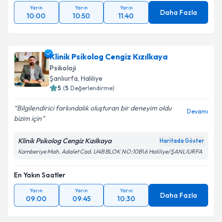
Yarın
Yarın
Yarın
Daha Fazla
10:00
10:50
11:40
Klinik Psikolog Cengiz Kızılkaya
Psikoloji
Şanlıurfa
, Haliliye
5
(
5
Değerlendirme)
Bilgilendirici farkındalık oluşturan bir deneyim oldu
Devamı
bizim için
Klinik Psikolog Cengiz Kızılkaya
Haritada Göster
Kamberiye Mah. Adalet Cad. U4B BLOK NO:10B\6 Haliliye/ŞANLIURFA
En Yakın Saatler
Yarın
Yarın
Yarın
Daha Fazla
09:00
09:45
10:30