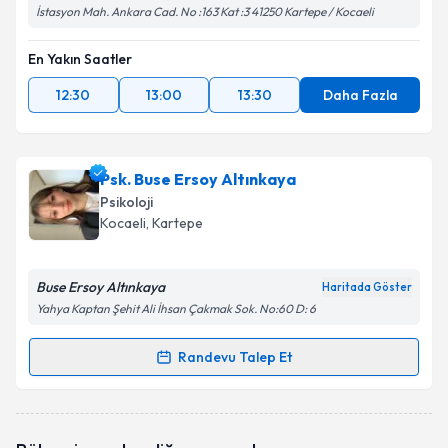
İstasyon Mah. Ankara Cad. No :163 Kat :3 41250 Kartepe / Kocaeli
En Yakın Saatler
12:30
13:00
13:30
Daha Fazla
Psk. Buse Ersoy Altınkaya
Psikoloji
Kocaeli
, Kartepe
Buse Ersoy Altınkaya
Haritada Göster
Yahya Kaptan Şehit Ali İhsan Çakmak Sok. No:60 D: 6
Randevu Talep Et
Randevu Takvimi Talebi
Psk. Buse Ersoy Altınkaya
için randevu takvimi talebi