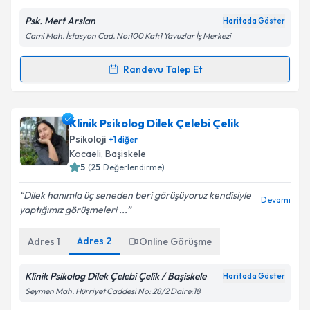
Psk. Mert Arslan
Haritada Göster
Cami Mah. İstasyon Cad. No:100 Kat:1 Yavuzlar İş Merkezi
Kişisel verilerimin işlenmesine ilişkin
Aydınlatma
Randevu Talep Et
Metni
'ni okudum ve kişisel verilerimin belirtilen
Randevu Takvimi Talebi
kapsamda işlenmesini kabul ediyorum.
Psk. Mert Arslan
için randevu takvimi talebi
Klinik Psikolog Dilek Çelebi Çelik
Takvim Talebini Gönder
oluşturun. Size bu uzmandan randevu almanız için bir
Psikoloji
+
1
diğer
takvim hazırlandığında e-posta ile bilgilendireceğiz.
Kocaeli
, Başiskele
5
(
25
Değerlendirme)
E-posta Adresiniz
Dilek hanımla üç seneden beri görüşüyoruz kendisiyle
Devamı
yaptığımız görüşmeleri ...
Adres
2
Adres
1
Online Görüşme
Kişisel verilerimin işlenmesine ilişkin
Aydınlatma
Metni
'ni okudum ve kişisel verilerimin belirtilen
kapsamda işlenmesini kabul ediyorum.
Klinik Psikolog Dilek Çelebi Çelik / Başiskele
Haritada Göster
Seymen Mah. Hürriyet Caddesi No: 28/2 Daire:18