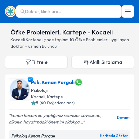
Doktor, klinik ara...
Öfke Problemleri, Kartepe - Kocaeli
Kocaeli
Kartepe
içinde toplam
10
Öfke Problemleri
uygulayan
doktor - uzman bulundu
Filtrele
Akıllı Sıralama
Psk. Kenan Porgalı
Psikoloji
Kocaeli
, Kartepe
5
(
60
Değerlendirme)
kenan hocam ile yaptığımız seanslar sayesinde,
Devamı
alkolün hayatımdaki önemini oldukça...
Psikolog Kenan Porgalı
Haritada Göster