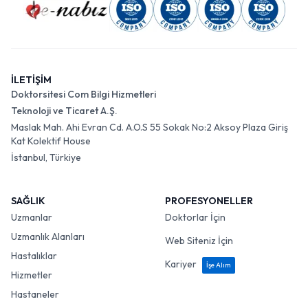
İLETİŞİM
Doktorsitesi Com Bilgi Hizmetleri
Teknoloji ve Ticaret A.Ş.
Maslak Mah. Ahi Evran Cd. A.O.S 55 Sokak No:2 Aksoy Plaza Giriş
Kat Kolektif House
İstanbul, Türkiye
SAĞLIK
PROFESYONELLER
Uzmanlar
Doktorlar İçin
Uzmanlık Alanları
Web Siteniz İçin
Hastalıklar
Kariyer
İşe Alım
Hizmetler
Hastaneler