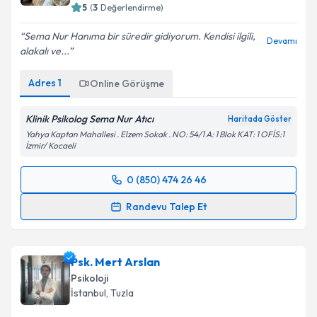
5
(
3
Değerlendirme)
Sema Nur Hanıma bir süredir gidiyorum. Kendisi ilgili,
Devamı
alakalı ve...
Adres
1
Online Görüşme
Klinik Psikolog Sema Nur Atıcı
Haritada Göster
Yahya Kaptan Mahallesi . Elzem Sokak . NO: 54/1 A: 1 Blok KAT: 1 OFİS:1
İzmir/ Kocaeli
0 (850) 474 26 46
Randevu Takvimi Talebi
Randevu Talep Et
Klinik Psikolog Sema Nur Atıcı
için randevu takvimi
talebi oluşturun. Size bu uzmandan randevu almanız
Psk. Mert Arslan
için bir takvim hazırlandığında e-posta ile
bilgilendireceğiz.
Psikoloji
İstanbul
, Tuzla
E-posta Adresiniz