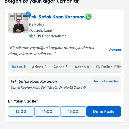
Bölgenize yakın diğer uzmanlar
oluşturun. Size bu uzmandan randevu almanız için bir
takvim hazırlandığında e-posta ile bilgilendireceğiz.
Psk. Şafak Kaan Karaman
E-posta Adresiniz
Psikoloji
Kocaeli
, İzmit
5
(
15
Değerlendirme)
Kişisel verilerimin işlenmesine ilişkin
Aydınlatma
Bir süredir yaşadığım kaygılar nedeniyle destek
Devamı
Metni
'ni okudum ve kişisel verilerimin belirtilen
almaya karar verdim ve...
kapsamda işlenmesini kabul ediyorum.
Adres
1
Adres
2
Adres
3
Adres
4
Online Görüşm
Takvim Talebini Gönder
Psk. Şafak Kaan Karaman
Haritada Göster
Yahya Kaptan Mah. Şehit Ergün Sk. No:53 Daire :9
En Yakın Saatler
13:00
14:00
15:00
Daha Fazla