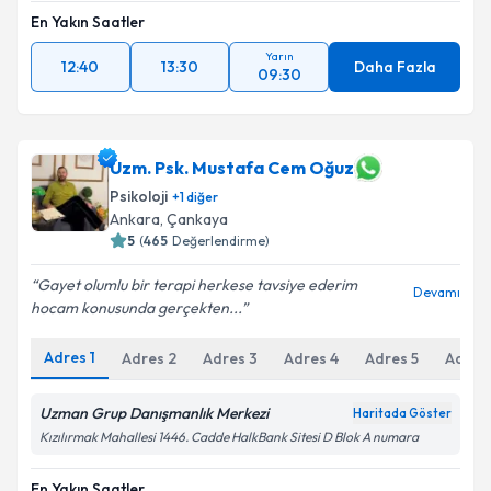
Takvim Talebini Gönder
En Yakın Saatler
Yarın
12:40
13:30
Daha Fazla
09:30
Uzm. Psk. Mustafa Cem Oğuz
Psikoloji
+
1
diğer
Ankara
, Çankaya
5
(
465
Değerlendirme)
Gayet olumlu bir terapi herkese tavsiye ederim
Devamı
hocam konusunda gerçekten...
Adres
1
Adres
2
Adres
3
Adres
4
Adres
5
Adres
Uzman Grup Danışmanlık Merkezi
Haritada Göster
Kızılırmak Mahallesi 1446. Cadde HalkBank Sitesi D Blok A numara
En Yakın Saatler