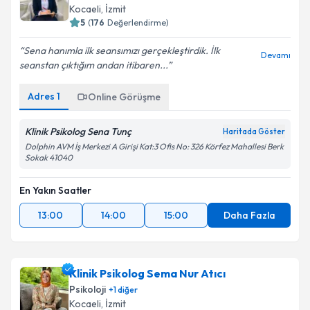
Kocaeli
, İzmit
5
(
176
Değerlendirme)
Sena hanımla ilk seansımızı gerçekleştirdik. İlk
Devamı
seanstan çıktığım andan itibaren...
Adres
1
Online Görüşme
Klinik Psikolog Sena Tunç
Haritada Göster
Dolphin AVM İş Merkezi A Girişi Kat:3 Ofis No: 326 Körfez Mahallesi Berk
Sokak 41040
En Yakın Saatler
13:00
14:00
15:00
Daha Fazla
Klinik Psikolog Sema Nur Atıcı
Psikoloji
+
1
diğer
Kocaeli
, İzmit