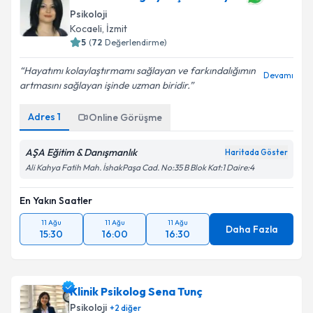
Psikoloji
Kocaeli
, İzmit
5
(
72
Değerlendirme)
Hayatımı kolaylaştırmamı sağlayan ve farkındalığımın
Devamı
artmasını sağlayan işinde uzman biridir.
Adres
1
Online Görüşme
AŞA Eğitim & Danışmanlık
Haritada Göster
Ali Kahya Fatih Mah. İshakPaşa Cad. No:35 B Blok Kat:1 Daire:4
En Yakın Saatler
11 Ağu
11 Ağu
11 Ağu
Daha Fazla
15:30
16:00
16:30
Klinik Psikolog Sena Tunç
Psikoloji
+
2
diğer