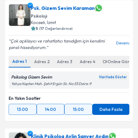
Psk. Gizem Sevim Karaman
Psikoloji
Kocaeli
, İzmit
5
(
17
Değerlendirme)
Çok açıklayıcı ve rahatlatıcı tanıdığım için kendimi
Devamı
şanslı hissediyorum.
Adres
1
Adres
2
Adres
3
Adres
4
Online Görüşm
Psikolog Gizem Sevim
Haritada Göster
Yahya Kaptan Mah. Şehit Ergün Sk. No:53 Daire :9
En Yakın Saatler
13:00
14:00
15:00
Daha Fazla
Klinik Psikolog Aylin Şanver Aydın