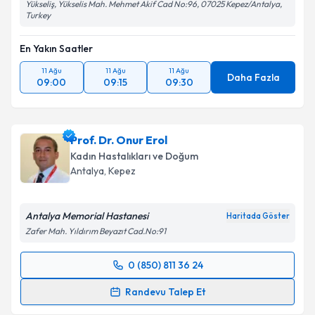
Yükseliş, Yükselis Mah. Mehmet Akif Cad No:96, 07025 Kepez/Antalya,
Turkey
En Yakın Saatler
11 Ağu
11 Ağu
11 Ağu
Daha Fazla
09:00
09:15
09:30
Prof. Dr. Onur Erol
Kadın Hastalıkları ve Doğum
Antalya
, Kepez
Antalya Memorial Hastanesi
Haritada Göster
Zafer Mah. Yıldırım Beyazıt Cad.No:91
0 (850) 811 36 24
Randevu Takvimi Talebi
Randevu Talep Et