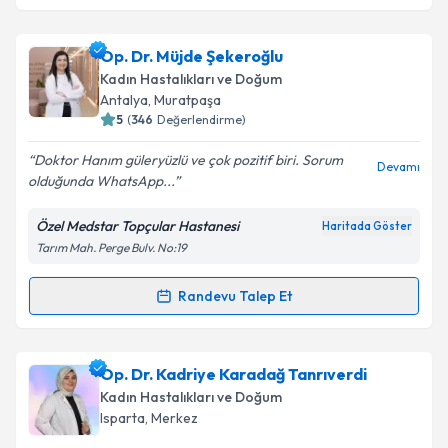
Op. Dr. Müjde Şekeroğlu
Kadın Hastalıkları ve Doğum
Antalya
, Muratpaşa
5
(
346
Değerlendirme)
Doktor Hanım güleryüzlü ve çok pozitif biri. Sorum
Devamı
olduğunda WhatsApp...
Özel Medstar Topçular Hastanesi
Haritada Göster
Tarım Mah. Perge Bulv. No:19
Randevu Talep Et
Randevu Takvimi Talebi
Op. Dr. Müjde Şekeroğlu
için randevu takvimi talebi
Op. Dr. Kadriye Karadağ Tanrıverdi
oluşturun. Size bu uzmandan randevu almanız için bir
Kadın Hastalıkları ve Doğum
takvim hazırlandığında e-posta ile bilgilendireceğiz.
Isparta
, Merkez