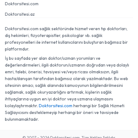
Doktorsitesi.com
Doktorsitesi.az
Doktorsitesi.com sağlık sektöründe hizmet veren tıp doktorları,
diş hekimleri, fizyoterapistler, psikologlar vb. sağlık
profesyonelleri ile internet kullanıcılarını buluşturan bağımsız bir
platformdur.
İş bu sayfada yer alan doktor/uzman yorumları ve
değerlendirmeleri, ilgili doktorun/uzmanın doğrudan veya dolaylı
emri, talebi, önerisi, tavsiyesi ve/veya ricası olmaksızın, ilgili
hasta/danışan tarafından bağımsız olarak yazılmaktadır. Bu web
sitesinin amacı, sağlık alanında kamuoyunun bilgilendirilmesini
sağlamak, sağlık okuryazarlığını artırmak, kişilerin sağlık
ihtiyaçlarına uygun en iyi doktor veya uzmana ulaşmasını
kolaylaştırmaktır.
Doktorsitesi.com
herhangi bir Sağlık Hizmeti
Sağlayıcısını desteklemeyip herhangi bir öneri ve tavsiyede
bulunmamaktadır.
© 2007 - 2026 Doktorsitesi.com. Tüm Hakları Saklıdır.