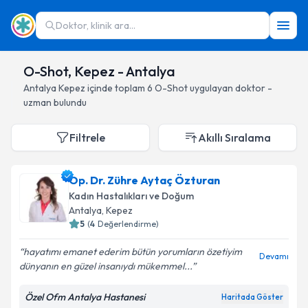
Doktor, klinik ara...
O-Shot, Kepez - Antalya
Antalya
Kepez
içinde toplam
6
O-Shot
uygulayan doktor -
uzman bulundu
Filtrele
Akıllı Sıralama
Op. Dr. Zühre Aytaç Özturan
Kadın Hastalıkları ve Doğum
Antalya
, Kepez
5
(
4
Değerlendirme)
hayatımı emanet ederim bütün yorumların özetiyim
Devamı
dünyanın en güzel insanıydı mükemmel...
Özel Ofm Antalya Hastanesi
Haritada Göster