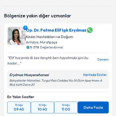
Prof. Dr. Onur Erol
için randevu takvimi talebi
oluşturun. Size bu uzmandan randevu almanız için bir
takvim hazırlandığında e-posta ile bilgilendireceğiz.
Bölgenize yakın diğer uzmanlar
E-posta Adresiniz
Op. Dr. Fatma Elif Işık Eryılmaz
Kadın Hastalıkları ve Doğum
Antalya
, Muratpaşa
Kişisel verilerimin işlenmesine ilişkin
5
(
178
Değerlendirme)
Aydınlatma
Metni
'ni okudum ve kişisel verilerimin belirtilen
Elif hocamla ilk kez tanıştık ben hayatımda işini bu
kapsamda işlenmesini kabul ediyorum.
Devamı
kadar...
Takvim Talebini Gönder
Eryılmaz Muayenehanesi
Haritada Göster
Bahçelievler Mahallesi, Turgut Reis Caddesi No:1A Ekim Apartmanı A
Blok kat4 Daire 20
En Yakın Saatler
10 Ağu
10 Ağu
10 Ağu
Daha Fazla
09:40
10:40
11:00