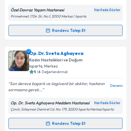
E-posta Adresiniz
Özel Davraz Yaşam Hastanesi
Haritada Göster
Pirimehmet, 1724. Sk. No:1, 32100 Merkez / Isparta
Kişisel verilerimin işlenmesine ilişkin
Aydınlatma
Randevu Talep Et
Randevu Takvimi Talebi
Metni
'ni okudum ve kişisel verilerimin belirtilen
kapsamda işlenmesini kabul ediyorum.
Op. Dr. Kadriye Karadağ Tanrıverdi
için randevu
Op. Dr. Sveta Aghayeva
takvimi talebi oluşturun. Size bu uzmandan randevu
Takvim Talebini Gönder
Kadın Hastalıkları ve Doğum
almanız için bir takvim hazırlandığında e-posta ile
Isparta
, Merkez
bilgilendireceğiz.
5
(
6
Değerlendirme)
E-posta Adresiniz
Son derece başarılı ve özgüvenli bir doktor, hastanın
Devamı
sormasına gerek...
Op. Dr. Sveta Aghayeva Meddem Hastanesi
Haritada Göster
Çünür, Süleyman Demirel Cd. No: 179, 32200 Isparta Merkez/Isparta
Kişisel verilerimin işlenmesine ilişkin
Aydınlatma
Metni
'ni okudum ve kişisel verilerimin belirtilen
kapsamda işlenmesini kabul ediyorum.
Randevu Talep Et
Randevu Takvimi Talebi