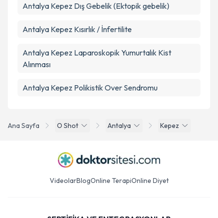
Antalya Kepez Dış Gebelik (Ektopik gebelik)
Antalya Kepez Kısırlık / İnfertilite
Antalya Kepez Laparoskopik Yumurtalık Kist
Alınması
Antalya Kepez Polikistik Over Sendromu
Ana Sayfa
O Shot
Antalya
Kepez
Videolar
Blog
Online Terapi
Online Diyet