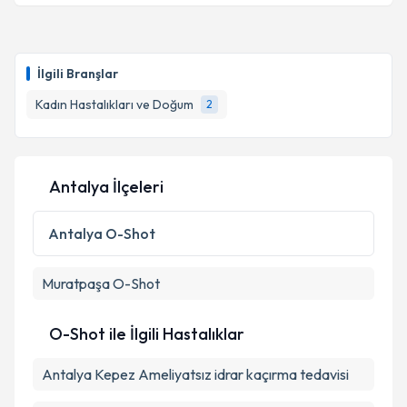
Takvim Talebini Gönder
Op. Dr. Sveta Aghayeva
için randevu takvimi talebi
oluşturun. Size bu uzmandan randevu almanız için bir
İlgili Branşlar
takvim hazırlandığında e-posta ile bilgilendireceğiz.
Kadın Hastalıkları ve Doğum
2
E-posta Adresiniz
Antalya İlçeleri
Kişisel verilerimin işlenmesine ilişkin
Aydınlatma
Metni
'ni okudum ve kişisel verilerimin belirtilen
Antalya
O-Shot
kapsamda işlenmesini kabul ediyorum.
Muratpaşa
O-Shot
Takvim Talebini Gönder
O-Shot ile İlgili Hastalıklar
Antalya Kepez Ameliyatsız idrar kaçırma tedavisi