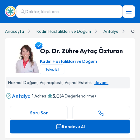
Doktor, klinik ara...
Anasayfa
Kadın Hastalıkları ve Doğum
Antalya
Op. 
Op. Dr. Zühre Aytaç Özturan
Kadın Hastalıkları ve Doğum
Takip Et
Op. Dr. Zühre Aytaç Özturan Profil Fotoğrafı
Normal Doğum, Vajinoplasti, Vajinal Estetik
devamı
Antalya
5.0
1 Adres
(
4
Değerlendirme)
Soru Sor
Randevu Al