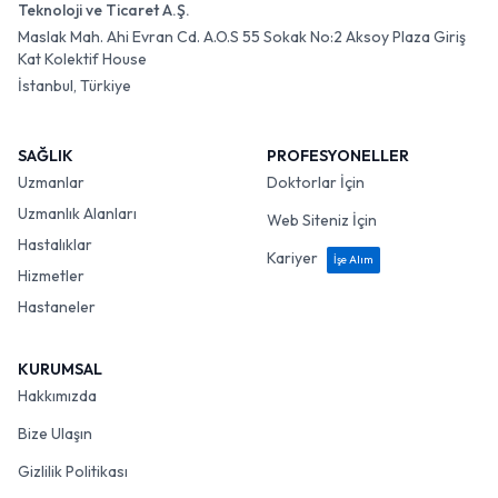
Teknoloji ve Ticaret A.Ş.
Maslak Mah. Ahi Evran Cd. A.O.S 55 Sokak No:2 Aksoy Plaza Giriş
Kat Kolektif House
İstanbul, Türkiye
SAĞLIK
PROFESYONELLER
Uzmanlar
Doktorlar İçin
Uzmanlık Alanları
Web Siteniz İçin
Hastalıklar
Kariyer
İşe Alım
Hizmetler
Hastaneler
KURUMSAL
Hakkımızda
Bize Ulaşın
Gizlilik Politikası