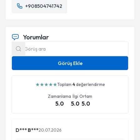
+908504741742
Yorumlar
Görüş Ekle
★
★
★
★
★
Toplam
4
değerlendirme
Zamanlama
İlgi
Ortam
5.0
5.0
5.0
D*** B***
20.07.2026