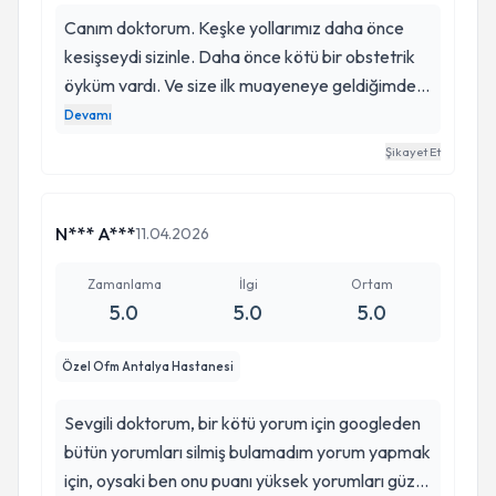
Canım doktorum. Keşke yollarımız daha önce
kesişseydi sizinle. Daha önce kötü bir obstetrik
öyküm vardı. Ve size ilk muayeneye geldiğimde
öykümü ağlayarak anlatırken sizin ne kadar
Devamı
üzüldüğünüzü ve ağladığınızı gördüm ve bunu çok
Şikayet Et
içten hissettim. Ve o an dedim ki; evet bu benim
doktorum ve iyiki eczacımızın tavsiyesini dinlemiş
gelmişim. Benim hep bi korkularım, endişelerim,
N*** A***
11.04.2026
acabalarım vardı… Ama beni her zaman
yönlendirdiniz ve en önemlisi de beni çok iyi
Zamanlama
İlgi
Ortam
5.0
5.0
5.0
anladınız. Muayenelerimizde de bebeğimizin en
ufak detayına kadar baktınız ve en ince detayına
Özel Ofm Antalya Hastanesi
kadar bütün tetkiklerini yaptırdınız. Bir gün sonra
tahlil göstermek için geldiğimde bile bebeğimizi
Sevgili doktorum, bir kötü yorum için googleden
tekrar en baştan kontrol ettiniz. Bir insana bir
bütün yorumları silmiş bulamadım yorum yapmak
meslek anca bu kadar yakışırdı. Siz hem çok iyi
için, oysaki ben onu puanı yüksek yorumları güzel
bir hekim ve çok iyi bir annesiniz. Kesinlikle benim