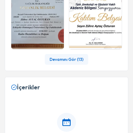
Tekrar doğurabilirim dedirtecek bir doktor kadın
hastalıkları konusunda bir daha doktor arayışım
olmayacaktır. Nerede olursada bulmaya
çalışırım. Hep güzel günleri olsun kıymetini bilen,
güzel hastaları olsun. Allah razı olsun canım
doktorumdan aklımda hep güzel kalacak😊
Devamını Gör (
13
)
İçerikler