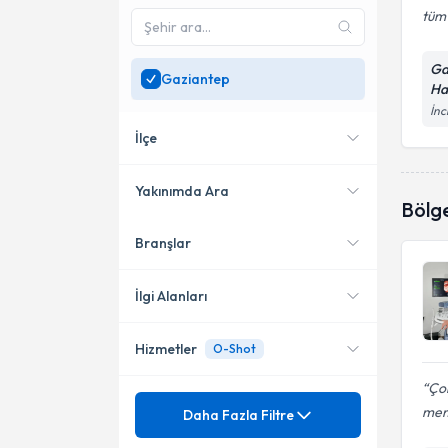
tüm 
Ga
Gaziantep
Ha
İnc
İlçe
Yakınımda Ara
Bölg
Branşlar
Konumuma yakın uzmanları
Şehitkamil
göster
İlgi Alanları
Hizmetler
O-Shot
Kadın Hastalıkları ve Doğum
Çok
Mezuniyet
Adet Düzensizliği
me
Daha Fazla Filtre