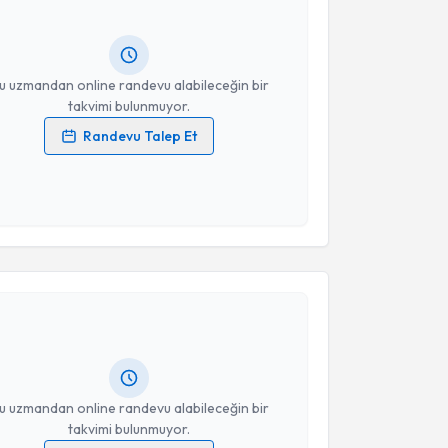
ında e-posta ile bilgilendireceğiz.
resiniz
u uzmandan online randevu alabileceğin bir
takvimi bulunmuyor.
Randevu Talep Et
 verilerimin işlenmesine ilişkin
Aydınlatma Metni
'ni
 ve kişisel verilerimin belirtilen kapsamda
esini kabul ediyorum.
akvimi Talebi
Takvim Talebini Gönder
mran Ayhan
için randevu takvimi talebi oluşturun. Size
 randevu almanız için bir takvim hazırlandığında e-
lgilendireceğiz.
resiniz
u uzmandan online randevu alabileceğin bir
takvimi bulunmuyor.