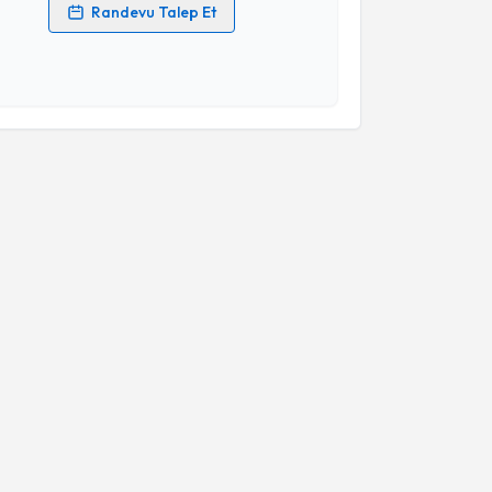
Randevu Talep Et
 verilerimin işlenmesine ilişkin
Aydınlatma Metni
'ni
 ve kişisel verilerimin belirtilen kapsamda
esini kabul ediyorum.
Takvim Talebini Gönder