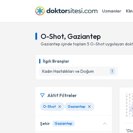
Uzmanlar
Klin
O-Shot, Gaziantep
Gaziantep
içinde toplam
5
O-Shot
uygulayan dokt
İlgili Branşlar
Kadın Hastalıkları ve Doğum
1
Aktif Filtreler
O-Shot
Gaziantep
Şehir
Gaziantep
Dok