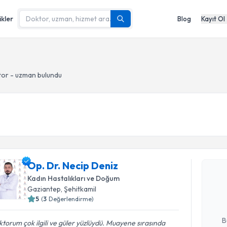
ikler
Blog
Kayıt Ol
or - uzman bulundu
Randevu T
Op. Dr. Necip Deniz
Op. Dr. N
bu uzmandan
Kadın Hastalıkları ve Doğum
posta ile bi
Gaziantep
, Şehitkamil
5
(
3
Değerlendirme)
E-posta Ad
B
torum çok ilgili ve güler yüzlüydü. Muayene sırasında