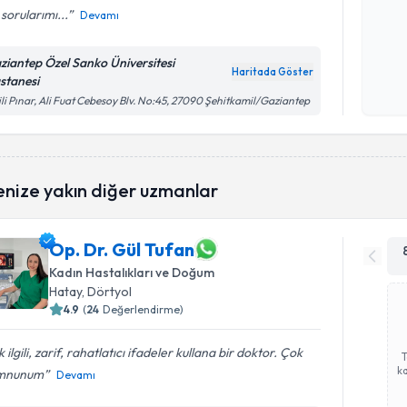
sorularımı...
Devamı
Kişisel
ziantep Özel Sanko Üniversitesi
okudum
Haritada Göster
stanesi
işlenm
ili Pınar, Ali Fuat Cebesoy Blv. No:45, 27090 Şehitkamil/Gaziantep
enize yakın diğer uzmanlar
Op. Dr. Gül Tufan
Kadın Hastalıkları ve Doğum
Hatay
, Dörtyol
4.9
(
24
Değerlendirme)
 ilgili, zarif, rahatlatıcı ifadeler kullana bir doktor. Çok
ka
mnunum
Devamı