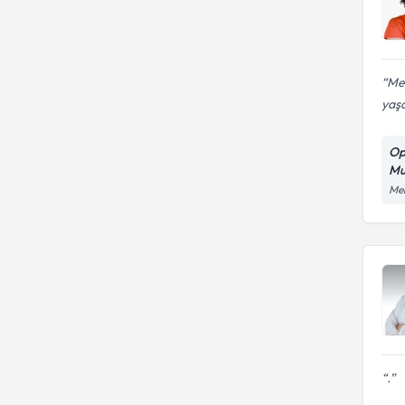
Me
yaşa
Op
Mu
Meh
.