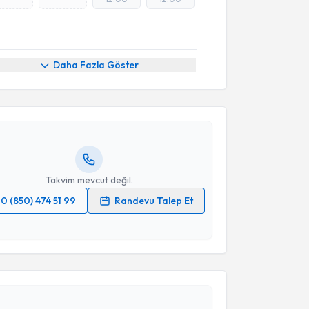
akvimi Talebi
Daha Fazla Göster
enan Gengeç
için randevu takvimi talebi oluşturun.
andan randevu almanız için bir takvim
ında e-posta ile bilgilendireceğiz.
resiniz
Takvim mevcut değil.
0 (850) 474 51 99
Randevu Talep Et
 verilerimin işlenmesine ilişkin
Aydınlatma Metni
'ni
 ve kişisel verilerimin belirtilen kapsamda
akvimi Talebi
esini kabul ediyorum.
Takvim Talebini Gönder
ülşah Selvi Demirtaş
için randevu takvimi talebi
Size bu uzmandan randevu almanız için bir takvim