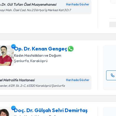
.Dr. Gül Tufan Özel Muayenehanesi
Haritada Göster
ayi Mah. Özel Cad. No:2 Dörtyol İş Merkezi Kat:3 D:7
Randevu T
Op. Dr. K
Size bu uzm
hazırlandığ
Op. Dr. Kenan Gengeç
Kadın Hastalıkları ve Doğum
E-posta Ad
Şanlıurfa
, Karaköprü
el Metrolife Hastanesi
Haritada Göster
Kişisel
evler, 6129. Sk. 2-C, 63320 Karaköprü/Şanlıurfa
okudum
Randevu T
işlenm
Doç. Dr. Gülşah Selvi Demirtaş
Doç. Dr. G
oluşturun. 