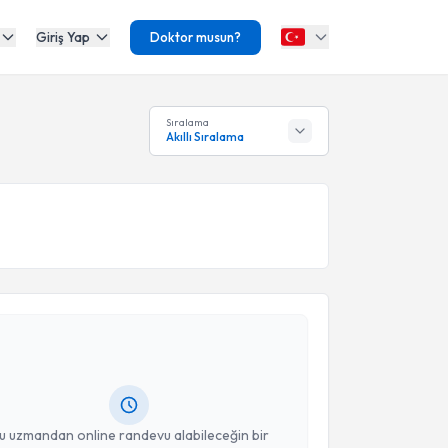
Giriş Yap
Doktor musun?
Sıralama
Akıllı Sıralama
akvimi Talebi
ecip Deniz
için randevu takvimi talebi oluşturun. Size
 randevu almanız için bir takvim hazırlandığında e-
lgilendireceğiz.
resiniz
u uzmandan online randevu alabileceğin bir