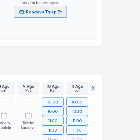
takvimi bulunmuyor.
Randevu Talep Et
 verilerimin işlenmesine ilişkin
Aydınlatma Metni
'ni
 ve kişisel verilerimin belirtilen kapsamda
esini kabul ediyorum.
Takvim Talebini Gönder
8 Ağu
9 Ağu
10 Ağu
11 Ağu
Cmt
Paz
Pzt
Sal
10:00
10:00
10:30
10:30
11:00
11:00
Takvim
Takvim
palıdır
kapalıdır
11:30
11:30
12:00
12:00