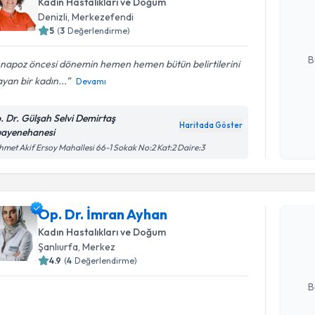
Kadın Hastalıkları ve Doğum
hazırlandığ
Denizli
, Merkezefendi
5
(
3
Değerlendirme)
E-posta Ad
B
napoz öncesi dönemin hemen hemen bütün belirtilerini
yan bir kadın...
Devamı
Kişisel
. Dr. Gülşah Selvi Demirtaş
okudum
Haritada Göster
ayenehanesi
işlenm
met Akif Ersoy Mahallesi 66-1 Sokak No:2 Kat:2 Daire:3
Randevu T
Op. Dr. İmran Ayhan
Op. Dr. İ
bu uzmandan
Kadın Hastalıkları ve Doğum
posta ile bi
Şanlıurfa
, Merkez
4.9
(
4
Değerlendirme)
E-posta Ad
B