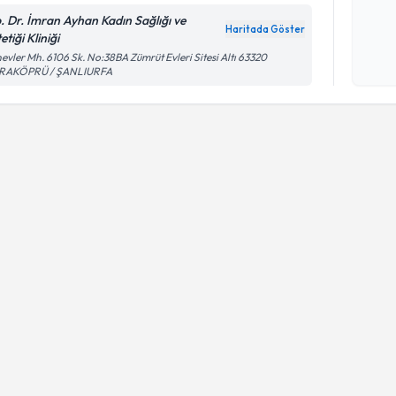
. Dr. İmran Ayhan Kadın Sağlığı ve
Kişisel
Haritada Göster
etiği Kliniği
okudum
evler Mh. 6106 Sk. No:38BA Zümrüt Evleri Sitesi Altı 63320
işlenm
RAKÖPRÜ / ŞANLIURFA