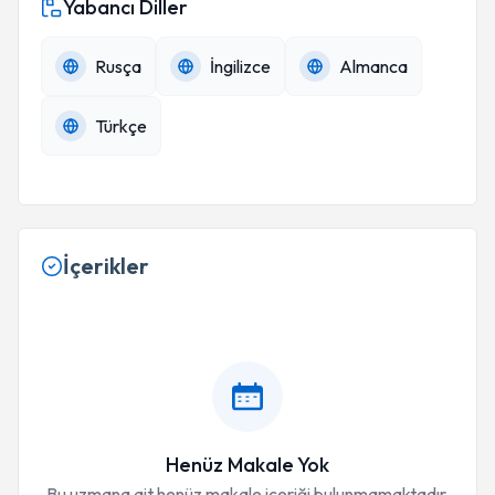
Yabancı Diller
Rusça
İngilizce
Almanca
Türkçe
İçerikler
Henüz Makale Yok
Bu uzmana ait henüz makale içeriği bulunmamaktadır.