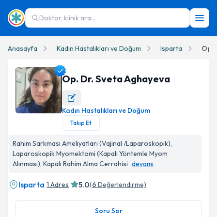
Doktor, klinik ara...
Anasayfa
Kadın Hastalıkları ve Doğum
Isparta
Op. 
Op. Dr. Sveta Aghayeva
Kadın Hastalıkları ve Doğum
Op. Dr. Sveta Aghayeva Profil Fotoğrafı
Takip Et
Rahim Sarkması Ameliyatları (Vajinal /Laparoskopik),
Laparoskopik Myomektomi (Kapalı Yöntemle Myom
Alınması), Kapalı Rahim Alma Cerrahisi
devamı
Isparta
5.0
1 Adres
(
6
Değerlendirme)
Soru Sor