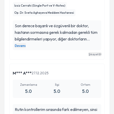
İzsiz Cerrahi (Single Port ve V-Notes)
Op. Dr. Sveta Aghayeva Meddem Hastanesi
Son derece başarılı ve özgüvenli bir doktor,
hastanın sormasına gerek kalmadan gerekli tüm
bilgilendirmeleri yapıyor, diğer doktorların
yapmaktan kaçındığı bir operasyonu başarıyla
Devamı
tamamladı, son cerrahi yenilikleri takip ediyor.
Şikayet Et
vajinal yöntemle hallettiği ameliyat sayesinde
karın kesisi, ağrı ve acı yaşamadan çok konforlu
bir şekilde ameliyatımı oldum. Gerçekten
M*** A***
27.12.2025
minnetarım kendisine, Isparta çok şanslı. . .
Zamanlama
İlgi
Ortam
5.0
5.0
5.0
Rutin kontrollerim sırasında fark edilmeyen, sinsi