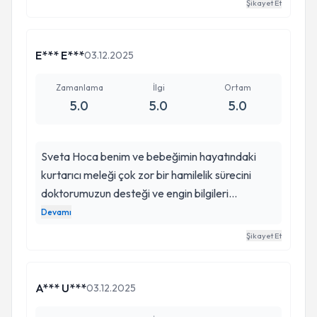
Şikayet Et
E*** E***
03.12.2025
Zamanlama
İlgi
Ortam
5.0
5.0
5.0
Sveta Hoca benim ve bebeğimin hayatındaki
kurtarıcı meleği çok zor bir hamilelik sürecini
doktorumuzun desteği ve engin bilgileri
sayesinde konforlu bir şekilde geçirdim. Sürekli
Devamı
hastane yatışları, daha önce yaşanılan bir kayıp,
Şikayet Et
rahim anormali ve bütün durumların getirmiş
olduğu ameliyatlar. . . Her koşulda gözü kapalı
kendi hayatımı ve bebeğimin hayatını teslim
A*** U***
03.12.2025
edebileceğim mükemmel bir doktor Dizlerimin