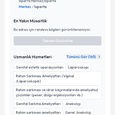
Isparta Merkez/Isparta
Merkez
Isparta
/
En Yakın Müsaitlik
Bu adres için randevu bilgileri görüntülenemiyor.
Takvimi Görüntüle
Uzmanlık Hizmetleri
Tümünü Gör (
165
)
Genital estetik operasyonları
Laparoskopi
Rahim Sarkması Ameliyatları (Vajinal
/Laparoskopik)
Rahim sarkması ve idrar kaçırmalarında ameliyatsız
çözümler (peser, dolgu enjeksiyonları vb.)
Genital Sarkma Ameliyatları
Jinekoloji
Rahim sarkması ameliyatları
Genel Jinekoloji