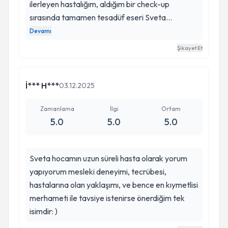
ilerleyen hastalığım, aldığım bir check-up
sırasında tamamen tesadüf eseri Sveta
Hocam’la karşılaşmam sayesinde ortaya çıktı.
Devamı
“Bir şey var, bir bakalım” demesiyle yapılan
Şikayet Et
kontroller sonucunda teşhis konuldu. Kendimi hiç
tereddüt etmeden güvenle ellerine bıraktım;
operasyonumu da bizzat kendisi gerçekleştirdi.
İ*** H***
03.12.2025
İyi ki yollarımız kesişmiş. Rutin kontrol için
randevu almak istediğimde Ankara’dan
Zamanlama
İlgi
Ortam
5.0
5.0
5.0
ayrıldığını öğrendiğimde gerçekten çok
üzülmüştüm. Sveta Hocam, alanında son derece
donanımlı olmasının yanı sıra ilgili, samimi ve
Sveta hocamın uzun süreli hasta olarak yorum
güven veren bir hekim. Bugün belki de 15 yıl
yapıyorum mesleki deneyimi, tecrübesi,
sonraki sağlığıma yaptığı katkı benim için çok
hastalarına olan yaklaşımı, ve bence en kıymetlisi
değerli. Emeklerine, ilgisine ve güzel yaklaşımına
merhameti ile tavsiye istenirse önerdiğim tek
sağlık. Yolu her zaman açık olsun.
isimdir: )