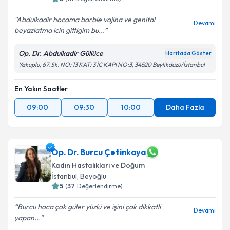
Abdulkadir hocama barbie vajina ve genital
Devamı
beyazlatma icin gittigim bu...
Op. Dr. Abdulkadir Güllüce
Haritada Göster
Yakuplu, 67. Sk. NO: 13 KAT: 3 İC KAPI NO:3, 34520 Beylikdüzü/İstanbul
En Yakın Saatler
09:00
09:30
10:00
Daha Fazla
Op. Dr. Burcu Çetinkaya
Kadın Hastalıkları ve Doğum
İstanbul
, Beyoğlu
5
(
37
Değerlendirme)
Burcu hoca çok güler yüzlü ve işini çok dikkatli
Devamı
yapan...