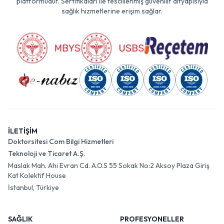
platformudur. Sertifikaları ile tescillenmiş güvenilir altyapısıyla
sağlık hizmetlerine erişim sağlar.
İLETİŞİM
Doktorsitesi Com Bilgi Hizmetleri
Teknoloji ve Ticaret A.Ş.
Maslak Mah. Ahi Evran Cd. A.O.S 55 Sokak No:2 Aksoy Plaza Giriş
Kat Kolektif House
İstanbul, Türkiye
SAĞLIK
PROFESYONELLER