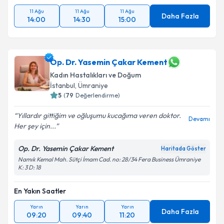
11 Ağu
11 Ağu
11 Ağu
Daha Fazla
14:00
14:30
15:00
Op. Dr. Yasemin Çakar Kement
Kadın Hastalıkları ve Doğum
İstanbul
,
Ümraniye
5
(
79
Değerlendirme)
Yıllardır gittiğim ve oğluşumu kucağıma veren doktor.
Devamı
Her şey için...
Op. Dr. Yasemin Çakar Kement
Haritada Göster
Namık Kemal Mah. Sütçi İmam Cad. no: 28/34 Fera Business Ümraniye
K: 3 D: 18
En Yakın Saatler
Yarın
Yarın
Yarın
Daha Fazla
09:20
09:40
11:20