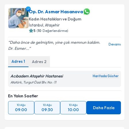
Op. Dr. Asmar Hasanova
Kadın Hastalıkları ve Doğum
İstanbul
,
Ataşehir
5
(
10
Değerlendirme)
Daha önce de gelmiştim, yine çok memnun kaldım.
Devamı
Dr. Esmer...
Adres
1
Adres
2
Acıbadem Ataşehir Hastanesi
Haritada Göster
Atatürk, Turgut Özal Blv. No : 11
En Yakın Saatler
10 Ağu
10 Ağu
10 Ağu
Daha Fazla
09:00
09:30
10:00