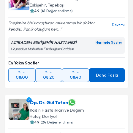
Eskişehir
,
Tepebaşı
4.9
(
41
Değerlendirme)
neşimize bizi kavuşturan mükemmel bir doktor
Devamı
kendisi. Panik olduğum her...
ACIBADEM ESKİŞEHİR HASTANESİ
Haritada Göster
Hoşnudiye Mahallesi Eskibağlar Caddesi
En Yakın Saatler
Yarın
Yarın
Yarın
Daha Fazla
08:00
08:20
08:40
Op. Dr. Gül Tufan
Kadın Hastalıkları ve Doğum
Hatay
,
Dörtyol
4.9
(
24
Değerlendirme)