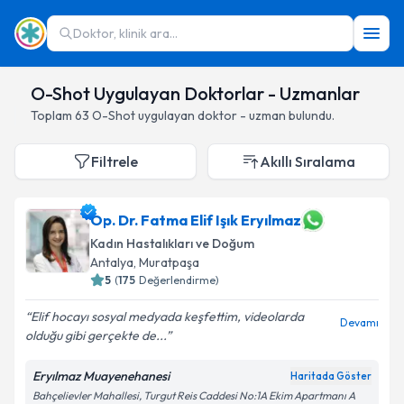
Doktor, klinik ara...
O-Shot Uygulayan Doktorlar - Uzmanlar
Toplam
63
O-Shot
uygulayan doktor - uzman bulundu.
Filtrele
Akıllı Sıralama
Op. Dr. Fatma Elif Işık Eryılmaz
Kadın Hastalıkları ve Doğum
Antalya
,
Muratpaşa
5
(
175
Değerlendirme)
Elif hocayı sosyal medyada keşfettim, videolarda
Devamı
olduğu gibi gerçekte de...
Eryılmaz Muayenehanesi
Haritada Göster
Bahçelievler Mahallesi, Turgut Reis Caddesi No:1A Ekim Apartmanı A