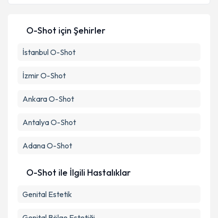
Metni
'ni okudum ve kişisel verilerimin belirtilen
kapsamda işlenmesini kabul ediyorum.
O-Shot
için Şehirler
Takvim Talebini Gönder
İstanbul
O-Shot
İzmir
O-Shot
Ankara
O-Shot
Antalya
O-Shot
Adana
O-Shot
O-Shot ile İlgili Hastalıklar
Genital Estetik
Genital Bölge Estetiği