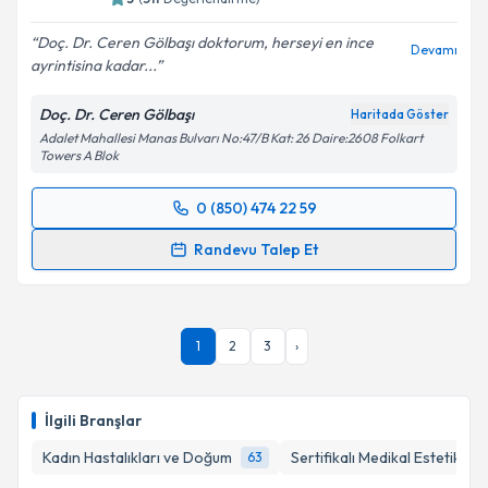
Doç. Dr. Ceren Gölbaşı doktorum, herseyi en ince
Devamı
ayrintisina kadar...
Kişisel verilerimin işlenmesine ilişkin
Aydınlatma
Doç. Dr. Ceren Gölbaşı
Haritada Göster
Metni
'ni okudum ve kişisel verilerimin belirtilen
Adalet Mahallesi Manas Bulvarı No:47/B Kat: 26 Daire:2608 Folkart
kapsamda işlenmesini kabul ediyorum.
Towers A Blok
Takvim Talebini Gönder
0 (850) 474 22 59
Randevu Takvimi Talebi
Randevu Talep Et
Doç. Dr. Ceren Gölbaşı
için randevu takvimi talebi
oluşturun. Size bu uzmandan randevu almanız için bir
takvim hazırlandığında e-posta ile bilgilendireceğiz.
1
2
3
›
E-posta Adresiniz
İlgili Branşlar
Kadın Hastalıkları ve Doğum
Sertifikalı Medikal Estetik
63
1
Kişisel verilerimin işlenmesine ilişkin
Aydınlatma