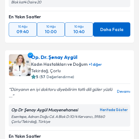
Blok kat4 Daire 20
En Yakın Saatler
10 Ağu
10 Ağu
10 Ağu
Daha Fazla
09:40
10:00
10:40
Op. Dr. Şenay Aygül
Kadın Hastalıkları ve Doğum
+
1
diğer
Tekirdağ
,
Çorlu
5
(
57
Değerlendirme)
Dünyanın en iyi doktoru diyebilirim tatlı dili güler yüzlü
Devamı
...
Op Dr Şenay Aygül Muayenehanesi
Haritada Göster
Esentepe, Adnan Doğu Cd. A Blok D:10/4 Kervancı, 59860
Çorlu/Tekirdağ, Türkiye
En Yakın Saatler