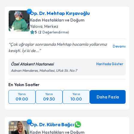
Op. Dr. Mehtap Kırşavoğlu
Kadın Hastalıkları ve Doğum
Yalova
,
Merkez
5
(
2
Değerlendirme)
Çok uğraşlar sonrasında Mehtap hocamla yollarımız
Devamı
kesişti. İyi ki de...
Özel Atakent Hastanesi
Haritada Göster
Adnan Menderes, Mahallesi, Ufuk Sk. No:7
En Yakın Saatler
Yarın
Yarın
Yarın
Daha Fazla
09:00
09:30
10:00
Op. Dr. Kübra Bağcı
Kadın Hastalıkları ve Doğum