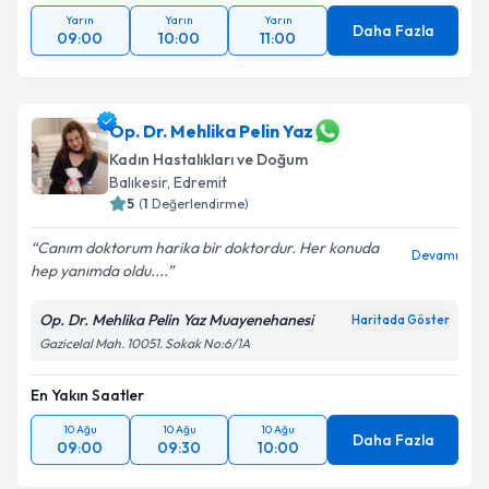
Yarın
Yarın
Yarın
Daha Fazla
09:00
10:00
11:00
Op. Dr. Mehlika Pelin Yaz
Kadın Hastalıkları ve Doğum
Balıkesir
,
Edremit
5
(
1
Değerlendirme)
Canım doktorum harika bir doktordur. Her konuda
Devamı
hep yanımda oldu....
Op. Dr. Mehlika Pelin Yaz Muayenehanesi
Haritada Göster
Gazicelal Mah. 10051. Sokak No:6/1A
En Yakın Saatler
10 Ağu
10 Ağu
10 Ağu
Daha Fazla
09:00
09:30
10:00