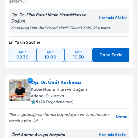
geldim...
Op. Dr. Sibel Barut Kadın Hastalıkları ve
Haritada Göster
Doğum
Kasımpaşa Mah. Atatürk cad. No:99, Daire:1, Kat:1, Olsa plaza,
En Yakın Saatler
Yarın
Yarın
Yarın
Daha Fazla
09:30
10:00
10:30
Op. Dr. Ümit Korkmaz
Kadın Hastalıkları ve Doğum
Adana
,
Çukurova
5
(
28
Değerlendirme)
İkinci gebeliğimin henüz başındayım ve Ümit hocamı
Devamı
tercih ettim. İyi...
Özel Adana Avrupa Hospital
Haritada Göster