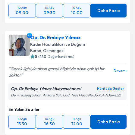
10 Ağu
10 Ağu
10 Ağu
Daha Fazla
09:00
09:30
10:00
Op. Dr. Embiye Yılmaz
Kadın Hastalıkları ve Doğum
Bursa
,
Osmangazi
5
(
440
Değerlendirme)
Gerek ilgisiyle olsun gerek bilgisiyle olsun çok iyi bir
Devamı
doktor
Op. Dr.Embiye Yılmaz Muayenehanesi
Haritada Göster
Demirtaşpaşa Mah. Ankara Yolu Cad. Tüze Plaza No:36 Kat:7 Daire:22
En Yakın Saatler
10 Ağu
10 Ağu
11 Ağu
Daha Fazla
15:30
16:30
12:00