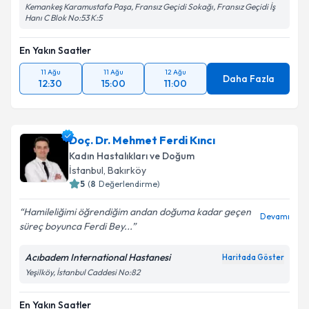
Kemankeş Karamustafa Paşa, Fransız Geçidi Sokağı, Fransız Geçidi İş
Hanı C Blok No:53 K:5
En Yakın Saatler
11 Ağu
11 Ağu
12 Ağu
Daha Fazla
12:30
15:00
11:00
Doç. Dr. Mehmet Ferdi Kıncı
Kadın Hastalıkları ve Doğum
İstanbul
,
Bakırköy
5
(
8
Değerlendirme)
Hamileliğimi öğrendiğim andan doğuma kadar geçen
Devamı
süreç boyunca Ferdi Bey...
Acıbadem International Hastanesi
Haritada Göster
Yeşilköy, İstanbul Caddesi No:82
En Yakın Saatler