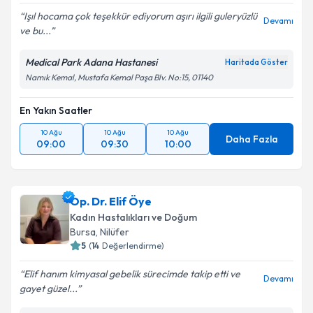
Işıl hocama çok teşekkür ediyorum aşırı ilgili guleryüzlü
Devamı
ve bu...
Medical Park Adana Hastanesi
Haritada Göster
Namık Kemal, Mustafa Kemal Paşa Blv. No:15, 01140
En Yakın Saatler
10 Ağu
10 Ağu
10 Ağu
Daha Fazla
09:00
09:30
10:00
Op. Dr. Elif Öye
Kadın Hastalıkları ve Doğum
Bursa
,
Nilüfer
5
(
14
Değerlendirme)
Elif hanım kimyasal gebelik sürecimde takip etti ve
Devamı
gayet güzel...