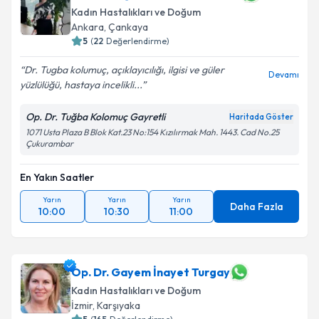
Kadın Hastalıkları ve Doğum
Ankara
,
Çankaya
5
(
22
Değerlendirme)
Dr. Tugba kolumuç, açıklayıcılığı, ilgisi ve güler
Devamı
yüzlülüğü, hastaya incelikli...
Op. Dr. Tuğba Kolomuç Gayretli
Haritada Göster
1071 Usta Plaza B Blok Kat.23 No:154 Kızılırmak Mah. 1443. Cad No.25
Çukurambar
En Yakın Saatler
Yarın
Yarın
Yarın
Daha Fazla
10:00
10:30
11:00
Op. Dr. Gayem İnayet Turgay
Kadın Hastalıkları ve Doğum
İzmir
,
Karşıyaka