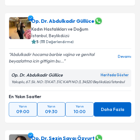
Op. Dr. Abdulkadir Güllüce
Kadın Hastalıkları ve Doğum
İstanbul
,
Beylikdüzü
5
(
111
Değerlendirme)
Abdulkadir hocama barbie vajina ve genital
Devamı
beyazlatma icin gittigim bu...
Op. Dr. Abdulkadir Güllüce
Haritada Göster
Yakuplu, 67. Sk. NO: 13 KAT: 3 İC KAPI NO:3, 34520 Beylikdüzü/İstanbul
En Yakın Saatler
Yarın
Yarın
Yarın
Daha Fazla
09:00
09:30
10:00
Op. Dr. Sezin Saygı Özyurt