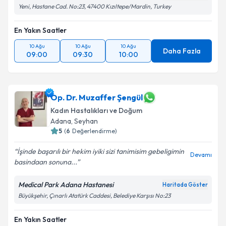
Yeni, Hastane Cad. No:23, 47400 Kızıltepe/Mardin, Turkey
En Yakın Saatler
10 Ağu
10 Ağu
10 Ağu
Daha Fazla
09:00
09:30
10:00
Op. Dr. Muzaffer Şengül
Kadın Hastalıkları ve Doğum
Adana
,
Seyhan
5
(
6
Değerlendirme)
İşinde başarılı bir hekim iyiki sizi tanimisim gebeligimin
Devamı
basindaan sonuna...
Medical Park Adana Hastanesi
Haritada Göster
Büyükşehir, Çınarlı Atatürk Caddesi, Belediye Karşısı No:23
En Yakın Saatler