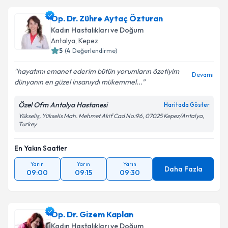
Op. Dr. Zühre Aytaç Özturan
Kadın Hastalıkları ve Doğum
Antalya
,
Kepez
5
(
4
Değerlendirme)
hayatımı emanet ederim bütün yorumların özetiyim
Devamı
dünyanın en güzel insanıydı mükemmel...
Özel Ofm Antalya Hastanesi
Haritada Göster
Yükseliş, Yükselis Mah. Mehmet Akif Cad No:96, 07025 Kepez/Antalya,
Turkey
En Yakın Saatler
Yarın
Yarın
Yarın
Daha Fazla
09:00
09:15
09:30
Op. Dr. Gizem Kaplan
Kadın Hastalıkları ve Doğum