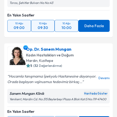
Toros, Şehitler Bulvarı No No:43
En Yakın Saatler
10 Ağu
10 Ağu
10 Ağu
Daha Fazla
09:00
09:30
10:00
Op. Dr. Sanem Mungan
Kadın Hastalıkları ve Doğum
Mardin
,
Kızıltepe
5
(
32
Değerlendirme)
Hocamla tanışmamız İpekyolu Hastanesine dayanıyor.
Devamı
Orada başlayan vajinusmus tedavimiz birkaç...
Sanem Mungan Klinik
Haritada Göster
Yenikent, Mardin Cd. No:315 Beylerbeyi Plaza A Blok Kat:5 No:119 47400
En Yakın Saatler