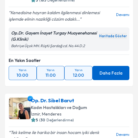
5
(
165
Değerlendirme)
Kenedisine hayran kaldım ilgilenmesi dinlemesi
Devamı
işlemde elinin nazikliği cözüm odaklı...
Op.Dr. Gayem İnayet Turgay Muayenehanesi
Haritada Göster
(G.Klinik)
Bahriye Üçok MH. Rüştü Şardağ cd. No.44 D.2
En Yakın Saatler
Yarın
Yarın
Yarın
Daha Fazla
10:00
11:00
12:00
Op. Dr. Sibel Barut
Kadın Hastalıkları ve Doğum
İzmir
,
Menderes
5
(
30
Değerlendirme)
Tek kelime ile harika bir insan hocam iyiki denk
Devamı