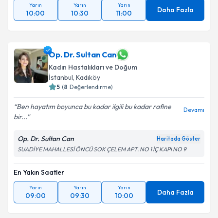
Yarın
Yarın
Yarın
Daha Fazla
10:00
10:30
11:00
Op. Dr. Sultan Can
Kadın Hastalıkları ve Doğum
İstanbul
,
Kadıköy
5
(
8
Değerlendirme)
Ben hayatım boyunca bu kadar ilgili bu kadar rafine
Devamı
bir...
Op. Dr. Sultan Can
Haritada Göster
SUADİYE MAHALLESİ ÖNCÜ SOK ÇELEM APT. NO 1 İÇ KAPI NO 9
En Yakın Saatler
Yarın
Yarın
Yarın
Daha Fazla
09:00
09:30
10:00