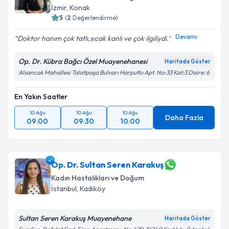
İzmir
,
Konak
5
(
2
Değerlendirme)
Devamı
Doktor hanım çok tatlı,sıcak kanlı ve çok ilgiliydi.️
Op. Dr. Kübra Bağcı Özel Muayenehanesi
Haritada Göster
Alsancak Mahallesi Talatpaşa Bulvarı Harputlu Apt. No:33 Kat:3 Daire: 6
En Yakın Saatler
10 Ağu
10 Ağu
10 Ağu
Daha Fazla
09:00
09:30
10:00
Op. Dr. Sultan Seren Karakuş
Kadın Hastalıkları ve Doğum
İstanbul
,
Kadıköy
Sultan Seren Karakuş Muayenehane
Haritada Göster