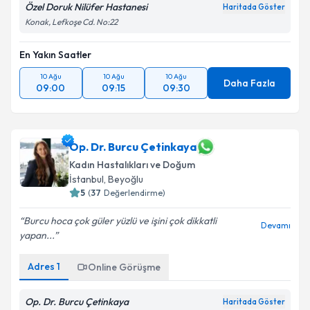
Özel Doruk Nilüfer Hastanesi
Haritada Göster
Konak, Lefkoşe Cd. No:22
En Yakın Saatler
10 Ağu
10 Ağu
10 Ağu
Daha Fazla
09:00
09:15
09:30
Op. Dr. Burcu Çetinkaya
Kadın Hastalıkları ve Doğum
İstanbul
,
Beyoğlu
5
(
37
Değerlendirme)
Burcu hoca çok güler yüzlü ve işini çok dikkatli
Devamı
yapan...
Adres
1
Online Görüşme
Op. Dr. Burcu Çetinkaya
Haritada Göster