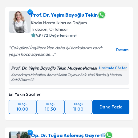
Prof. Dr. Yeşim Bayoğlu Tekin
Kadın Hastalıkları ve Doğum
Trabzon
,
Ortahisar
4.9
(
72
Değerlendirme)
Çok güzel İngiltere’den daha iyi korkularım vardı
Devamı
yeşim hoca sayesinde...
Prof. Dr. Yeşim Bayoğlu Tekin Muayenehanesi
Haritada Göster
Kemerkaya Mahallesi Ahmet Selim Teymur Sok. No:1 Bordo İş Merkezi
Kat:2 Daire:22
En Yakın Saatler
10 Ağu
10 Ağu
10 Ağu
Daha Fazla
10:00
10:30
11:00
Op. Dr. Tuğba Kolomuç Gayretli