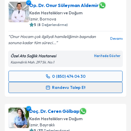
Op. Dr. Onur Süleyman Aldemir
Kadın Hastalıkları ve Doğum
İzmir
,
Bornova
5
(
8
Değerlendirme)
Onur Hocam çok ilgiliydi hamileliğimin başından
Devamı
sonuna kadar tüm süreci...
Özel Ata Sağlık Hastanesi
Haritada Göster
Kazımdirik Mah. 297 Sk. No:1
0 (850) 474 04 30
Randevu Takvimi Talebi
Randevu Talep Et
Op. Dr. Onur Süleyman Aldemir
için randevu
takvimi talebi oluşturun. Size bu uzmandan randevu
almanız için bir takvim hazırlandığında e-posta ile
Doç. Dr. Ceren Gölbaşı
bilgilendireceğiz.
Kadın Hastalıkları ve Doğum
İzmir
,
Bayraklı
E-posta Adresiniz
5
(
311
Değerlendirme)