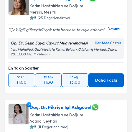
Kadın Hastalıkları ve Doğum
Mersin
,
Mezitli
5
(
23
Değerlendirme)
Devamı
Çok ilgili güleryüzlü çok tatlı herkese tavsiye ederim
Op. Dr. Sezin Saygı Özyurt Muayenehanesi
Haritada Göster
Yeni Mahallesi, Gazi Mustafa Kemal Bulvarı, Ofisium İş Merkezi, Daire:
20, 33330 Mezitli / Mersin
En Yakın Saatler
10 Ağu
10 Ağu
10 Ağu
Daha Fazla
11:00
11:30
13:00
Doç. Dr. Fikriye Işıl Adıgüzel
Kadın Hastalıkları ve Doğum
Adana
,
Seyhan
5
(
11
Değerlendirme)