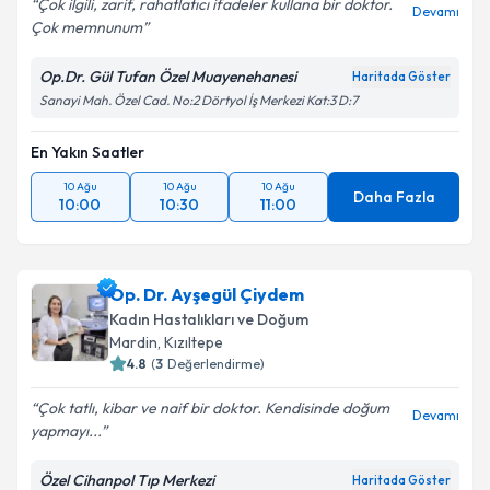
Çok ilgili, zarif, rahatlatıcı ifadeler kullana bir doktor.
Devamı
Çok memnunum
Op.Dr. Gül Tufan Özel Muayenehanesi
Haritada Göster
Sanayi Mah. Özel Cad. No:2 Dörtyol İş Merkezi Kat:3 D:7
En Yakın Saatler
10 Ağu
10 Ağu
10 Ağu
Daha Fazla
10:00
10:30
11:00
Op. Dr. Ayşegül Çiydem
Kadın Hastalıkları ve Doğum
Mardin
,
Kızıltepe
4.8
(
3
Değerlendirme)
Çok tatlı, kibar ve naif bir doktor. Kendisinde doğum
Devamı
yapmayı...
Özel Cihanpol Tıp Merkezi
Haritada Göster