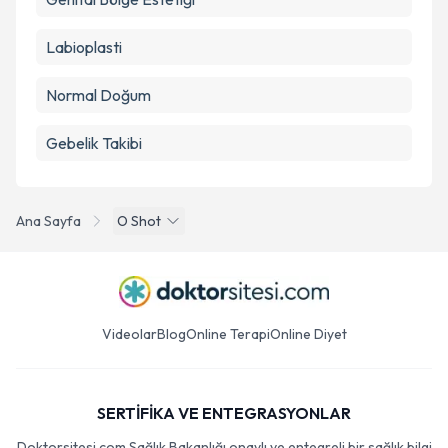
Labioplasti
Normal Doğum
Gebelik Takibi
Ana Sayfa
O Shot
Videolar
Blog
Online Terapi
Online Diyet
SERTİFİKA VE ENTEGRASYONLAR
Doktorsitesi.com Sağlık Bakanlığı onaylı ve entegreli bir sağlık bilgi