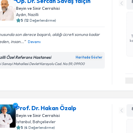
Op. Dr. Sercan Savaş Yalçın
Beyin ve Sinir Cerrahisi
Aydın
,
Nazilli
5
(
12
Değerlendirme)
usunda son derece başarılı, aldığı ücreti sonuna kadar
ka
den, insan...
Devamı
zilli Özel Referans Hastanesi
Haritada Göster
i Sanayi Mahallesi Devlet Karayolu Cad. No:59, 09900
Prof. Dr. Hakan Özalp
Beyin ve Sinir Cerrahisi
İstanbul
,
Bahçelievler
5
(
4
Değerlendirme)