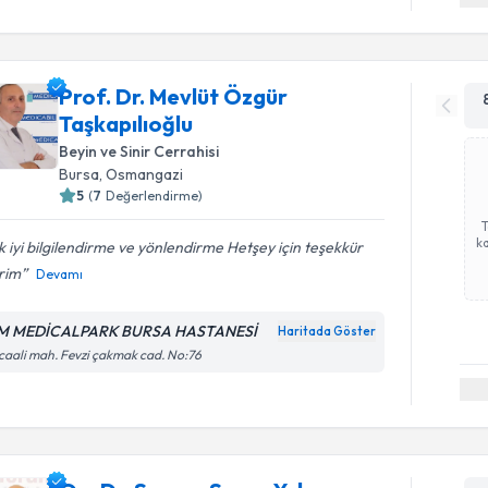
Prof. Dr. Mevlüt Özgür
Taşkapılıoğlu
Beyin ve Sinir Cerrahisi
Bursa
,
Osmangazi
5
(
7
Değerlendirme)
ka
 iyi bilgilendirme ve yönlendirme Hetşey için teşekkür
rim
Devamı
 MEDİCALPARK BURSA HASTANESİ
Haritada Göster
caali mah. Fevzi çakmak cad. No:76