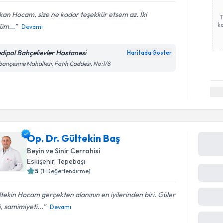
an Hocam, size ne kadar teşekkür etsem az. İki
ka
üm...
Devamı
dipol Bahçelievler Hastanesi
Haritada Göster
ançesme Mahallesi, Fatih Caddesi, No:1/8
Op. Dr. Gültekin Baş
Beyin ve Sinir Cerrahisi
Eskişehir
,
Tepebaşı
5
(
1
Değerlendirme)
tekin Hocam gerçekten alanının en iyilerinden biri. Güler
, samimiyeti...
Devamı