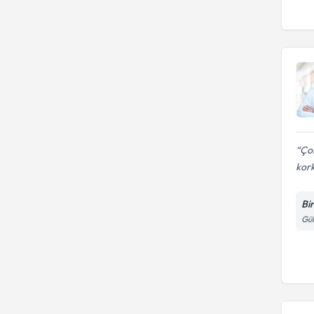
Çok
kor
Bi
Gül