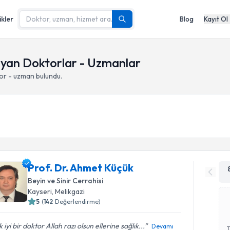
ikler
Blog
Kayıt Ol
ayan Doktorlar - Uzmanlar
or - uzman bulundu.
Prof. Dr. Ahmet Küçük
Beyin ve Sinir Cerrahisi
Kayseri
,
Melikgazi
5
(
142
Değerlendirme)
 iyi bir doktor Allah razı olsun ellerine sağlık...
Devamı