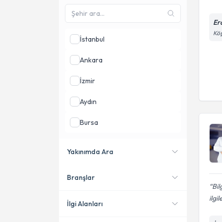
Erc
Köş
İstanbul
Ankara
İzmir
Aydın
Bursa
Kayseri
Yakınımda Ara
Adana
Branşlar
Konumuma yakın uzmanları
Bil
göster
ilgi
İlgi Alanları