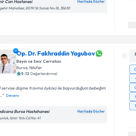
mir Can Hastanesi
Haritada Göster
şehir Mahallesi, 8019/16 Sokak No:18, 35630
Op. Dr. Fakhraddin Yagubov
Beyin ve Sinir Cerrahisi
Bursa
,
Nilüfer
5
(
12
Değerlendirme)
l servise düşme travma öyküsü ile başvurduğum bebeğim
..
Devamı
dicana Bursa Hastahanesi
Haritada Göster
nluk, İzmir Yolu Cd No: 41