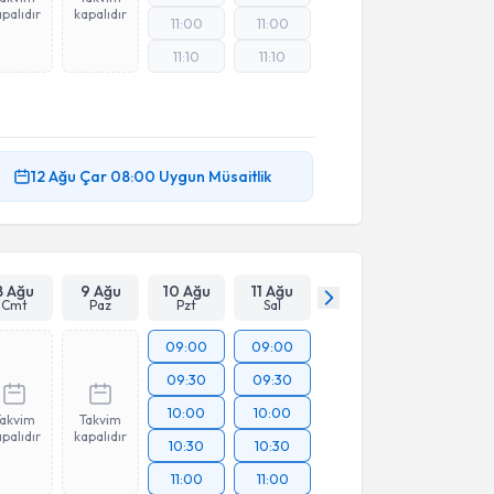
palıdır
kapalıdır
11:00
11:00
11:10
11:10
12 Ağu
Çar
08:00
Uygun Müsaitlik
8 Ağu
9 Ağu
10 Ağu
11 Ağu
Cmt
Paz
Pzt
Sal
09:00
09:00
09:30
09:30
10:00
10:00
Takvim
Takvim
palıdır
kapalıdır
10:30
10:30
11:00
11:00