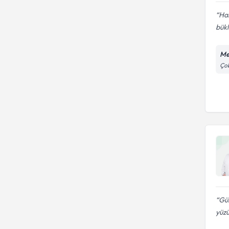
Hak
bükl
Me
Çob
Gül
yüzü