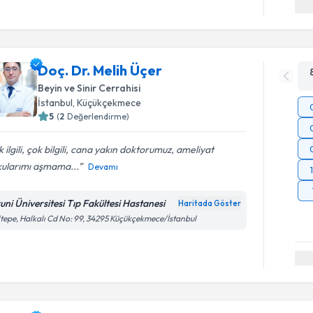
Doç. Dr. Melih Üçer
Beyin ve Sinir Cerrahisi
İstanbul
,
Küçükçekmece
5
(
2
Değerlendirme)
 ilgili, çok bilgili, cana yakın doktorumuz, ameliyat
kularımı aşmama...
Devamı
runi Üniversitesi Tıp Fakültesi Hastanesi
Haritada Göster
tepe, Halkalı Cd No: 99, 34295 Küçükçekmece/İstanbul