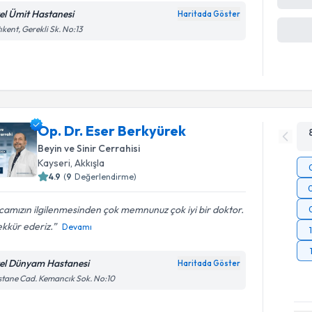
el Ümit Hastanesi
Haritada Göster
ıkent, Gerekli Sk. No:13
Op. Dr. Eser Berkyürek
Beyin ve Sinir Cerrahisi
Kayseri
,
Akkışla
4.9
(
9
Değerlendirme)
amızın ilgilenmesinden çok memnunuz çok iyi bir doktor.
kkür ederiz.
Devamı
el Dünyam Hastanesi
Haritada Göster
tane Cad. Kemancık Sok. No:10