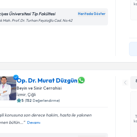
ka
iyes Üniversitesi Tip Fakültesi
Haritada Göster
k Mah. Prof. Dr. Turhan Feyzioğlu Cad. No:42
Op. Dr. Murat Düzgün
Beyin ve Sinir Cerrahisi
İzmir
,
Çiğli
5
(
152
Değerlendirme)
gili konusuna son derece hakim, hasta ile yakınen
ka
lenen bütün...
Devamı