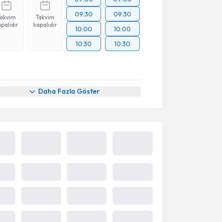
09:30
09:30
Takvim
Takvim
palıdır
kapalıdır
10:00
10:00
10:30
10:30
Daha Fazla Göster