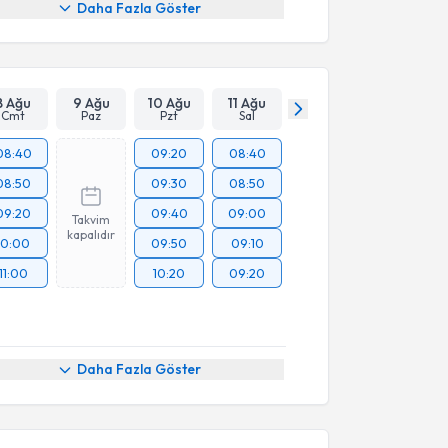
Daha Fazla Göster
8 Ağu
9 Ağu
10 Ağu
11 Ağu
Cmt
Paz
Pzt
Sal
08:40
09:20
08:40
08:50
09:30
08:50
09:20
09:40
09:00
Takvim
kapalıdır
10:00
09:50
09:10
11:00
10:20
09:20
Daha Fazla Göster