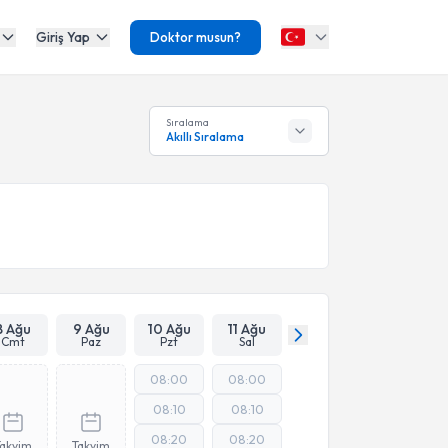
Giriş Yap
Doktor musun?
Sıralama
Akıllı Sıralama
8 Ağu
9 Ağu
10 Ağu
11 Ağu
Cmt
Paz
Pzt
Sal
08:00
08:00
08:10
08:10
08:20
08:20
Takvim
Takvim