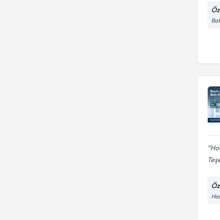
Öz
Bat
Hoc
Teşe
Öz
Has