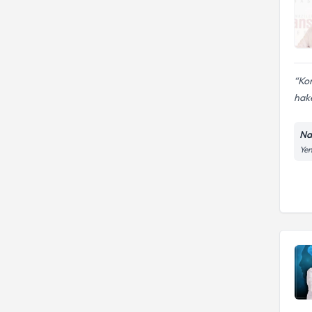
Kon
hake
Na
Yen