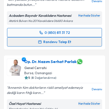
Devamı
batmanda butun...
Acıbadem Bayındır Kavaklıdere Hastanesi
Haritada Göster
Atatürk Bulvarı No:201 Kavaklıdere 06680 Ankara
0 (850) 811 31 72
Randevu Takvimi Talebi
Randevu Talep Et
Prof. Dr. Ebru Menekşe
için randevu takvimi talebi
oluşturun. Size bu uzmandan randevu almanız için bir
takvim hazırlandığında e-posta ile bilgilendireceğiz.
Op. Dr. Nazım Serhat Parlak
Genel Cerrahi
E-posta Adresiniz
Bursa
,
Osmangazi
5
(
8
Değerlendirme)
Annemin tüm doktorların riskli ameliyat edemeyiz
Devamı
dediği karın fıtığı karın...
Kişisel verilerimin işlenmesine ilişkin
Aydınlatma
Metni
'ni okudum ve kişisel verilerimin belirtilen
Özel Hayat Hastanesi
Haritada Göster
kapsamda işlenmesini kabul ediyorum.
Elmasbahçeler, Ankara Yolu Cd No: 44,