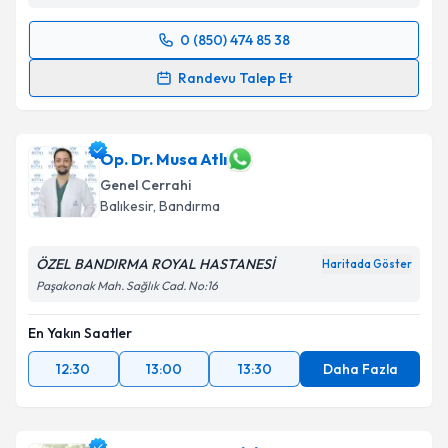
Kişisel verilerimin işlenmesine ilişkin
Aydınlatma
Metni
'ni okudum ve kişisel verilerimin belirtilen
0 (850) 474 85 38
kapsamda işlenmesini kabul ediyorum.
Randevu Takvimi Talebi
Randevu Talep Et
Takvim Talebini Gönder
Uzm. Dr. Muhammet Bünyamin Dalkılıç
için
randevu takvimi talebi oluşturun. Size bu uzmandan
randevu almanız için bir takvim hazırlandığında e-
Op. Dr. Musa Atlı
posta ile bilgilendireceğiz.
Genel Cerrahi
Balıkesir
,
Bandırma
E-posta Adresiniz
ÖZEL BANDIRMA ROYAL HASTANESİ
Haritada Göster
Paşakonak Mah. Sağlık Cad. No:16
Kişisel verilerimin işlenmesine ilişkin
Aydınlatma
En Yakın Saatler
Metni
'ni okudum ve kişisel verilerimin belirtilen
kapsamda işlenmesini kabul ediyorum.
12:30
13:00
13:30
Daha Fazla
Takvim Talebini Gönder