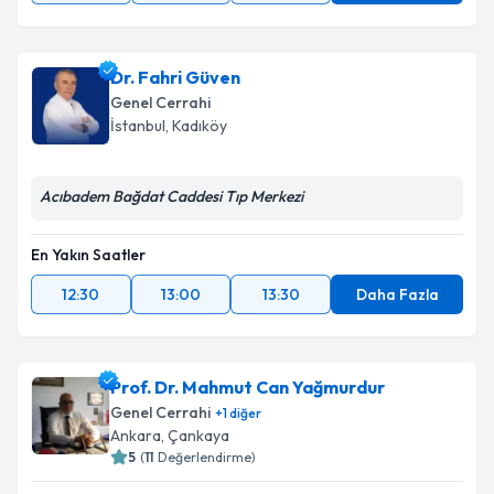
Dr. Fahri Güven
Genel Cerrahi
İstanbul
,
Kadıköy
Acıbadem Bağdat Caddesi Tıp Merkezi
En Yakın Saatler
12:30
13:00
13:30
Daha Fazla
Prof. Dr. Mahmut Can Yağmurdur
Genel Cerrahi
+
1
diğer
Ankara
,
Çankaya
5
(
11
Değerlendirme)