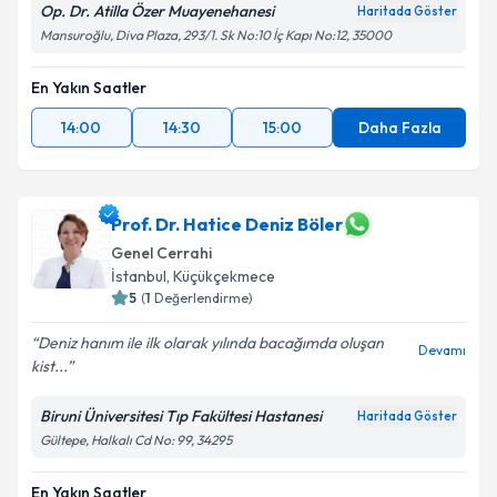
Op. Dr. Atilla Özer Muayenehanesi
Haritada Göster
Mansuroğlu, Diva Plaza, 293/1. Sk No:10 İç Kapı No:12, 35000
En Yakın Saatler
14:00
14:30
15:00
Daha Fazla
Prof. Dr. Hatice Deniz Böler
Genel Cerrahi
İstanbul
,
Küçükçekmece
5
(
1
Değerlendirme)
Deniz hanım ile ilk olarak yılında bacağımda oluşan
Devamı
kist...
Biruni Üniversitesi Tıp Fakültesi Hastanesi
Haritada Göster
Gültepe, Halkalı Cd No: 99, 34295
En Yakın Saatler