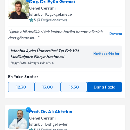
Doç. Dr. Eyüp Gemici
Genel Cerrahi
İstanbul
,
Küçükçekmece
5
(
3
Değerlendirme)
İşinin ehli dedikleri tek kelime harika hocam elleriniz
Devamı
dert görmesin...
İstanbul Aydın Üniversitesi Tıp Fak VM
Haritada Göster
Medikalpark Florya Hastanesi
Beşyol Mh. Akasya sok. No:4
En Yakın Saatler
12:30
13:00
13:30
Daha Fazla
Prof. Dr. Ali Aktekin
Genel Cerrahi
İstanbul
,
Bahçelievler
5
(
2
Değerlendirme)