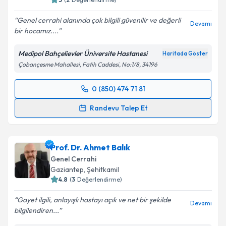
Genel cerrahi alanında çok bilgili güvenilir ve değerli
Devamı
bir hocamız....
Medipol Bahçelievler Üniversite Hastanesi
Haritada Göster
Çobançesme Mahallesi, Fatih Caddesi, No:1/8, 34196
0 (850) 474 71 81
Randevu Takvimi Talebi
Randevu Talep Et
Prof. Dr. Ali Aktekin
için randevu takvimi talebi
oluşturun. Size bu uzmandan randevu almanız için bir
Prof. Dr. Ahmet Balık
takvim hazırlandığında e-posta ile bilgilendireceğiz.
Genel Cerrahi
E-posta Adresiniz
Gaziantep
,
Şehitkamil
4.8
(
3
Değerlendirme)
Gayet ilgili, anlayışlı hastayı açık ve net bir şekilde
Devamı
bilgilendiren...
Kişisel verilerimin işlenmesine ilişkin
Aydınlatma