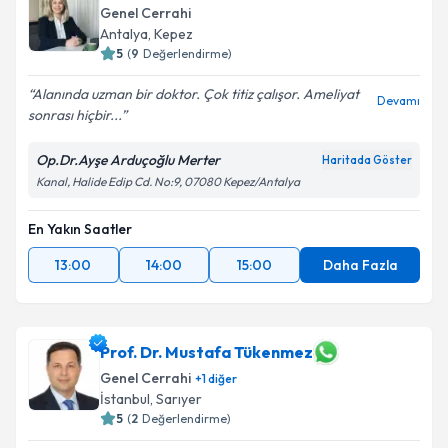
Genel Cerrahi
Antalya
,
Kepez
5
(
9
Değerlendirme)
Alanında uzman bir doktor. Çok titiz çalışor. Ameliyat
Devamı
sonrası hiçbir...
Op.Dr.Ayşe Arduçoğlu Merter
Haritada Göster
Kanal, Halide Edip Cd. No:9, 07080 Kepez/Antalya
En Yakın Saatler
13:00
14:00
15:00
Daha Fazla
Prof. Dr. Mustafa Tükenmez
Genel Cerrahi
+
1
diğer
İstanbul
,
Sarıyer
5
(
2
Değerlendirme)