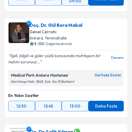
09:00
Doç. Dr. Gül Bora Makal
Genel Cerrahi
Ankara
,
Yenimahalle
5
(
130
Değerlendirme)
İlgili, bilgili ve güler yüzlü konusunda muhteşem bir
Devamı
hekim sorunsuz...
Medical Park Ankara Hastanesi
Haritada Göster
Kent Koop Mah. 1868. Sok. No:15 Batıkent
En Yakın Saatler
12:30
12:45
13:00
Daha Fazla
Op. Dr. Salih Yılmaz