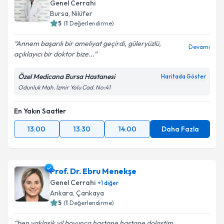
Genel Cerrahi
Bursa
,
Nilüfer
5
(
1
Değerlendirme)
Annem başarılı bir ameliyat geçirdi, güleryüzlü,
Devamı
açıklayıcı bir doktor bize...
Özel Medicana Bursa Hastanesi
Haritada Göster
Odunluk Mah. İzmir Yolu Cad. No:41
En Yakın Saatler
13:00
13:30
14:00
Daha Fazla
Prof. Dr. Ebru Menekşe
Genel Cerrahi
+
1
diğer
Ankara
,
Çankaya
5
(
1
Değerlendirme)
ben yaklasik yil boyunca hastane hastane dolastim