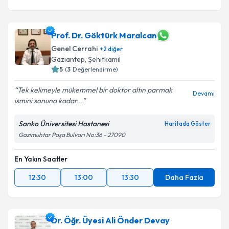
Prof. Dr. Göktürk Maralcan
Genel Cerrahi
+
2
diğer
Gaziantep
,
Şehitkamil
5
(
3
Değerlendirme)
Tek kelimeyle mükemmel bir doktor altın parmak
Devamı
ismini sonuna kadar...
Sanko Üniversitesi Hastanesi
Haritada Göster
Gazimuhtar Paşa Bulvarı No:36 - 27090
En Yakın Saatler
12:30
13:00
13:30
Daha Fazla
Dr. Öğr. Üyesi Ali Önder Devay