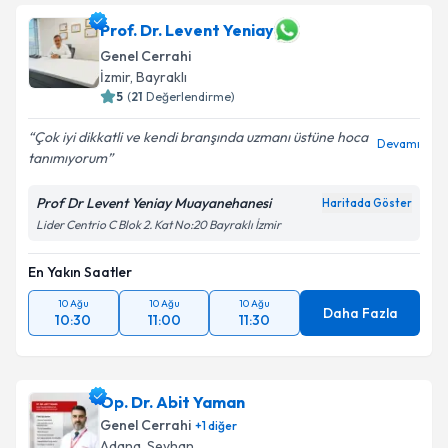
Prof. Dr. Levent Yeniay
Genel Cerrahi
İzmir
,
Bayraklı
5
(
21
Değerlendirme)
Çok iyi dikkatli ve kendi branşında uzmanı üstüne hoca
Devamı
tanımıyorum
Prof Dr Levent Yeniay Muayanehanesi
Haritada Göster
Lider Centrio C Blok 2. Kat No:20 Bayraklı İzmir
En Yakın Saatler
10 Ağu
10 Ağu
10 Ağu
Daha Fazla
10:30
11:00
11:30
Op. Dr. Abit Yaman
Genel Cerrahi
+
1
diğer
Adana
,
Seyhan