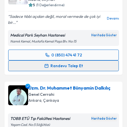
5
(
1
Değerlendirme)
Sadece tıbbi açıdan değil, moral vermede de çok iyi
Devamı
bir...
Medical Park Seyhan Hastanesi
Haritada Göster
Namık Kemal, Mustafa Kemal Paşa Blv. No:15
0 (850) 474 41 72
Randevu Takvimi Talebi
Randevu Talep Et
Op. Dr. Abit Yaman
için randevu takvimi talebi
oluşturun. Size bu uzmandan randevu almanız için bir
Uzm. Dr. Muhammet Bünyamin Dalkılıç
takvim hazırlandığında e-posta ile bilgilendireceğiz.
Genel Cerrahi
E-posta Adresiniz
Ankara
,
Çankaya
TOBB ETÜ Tıp Fakültesi Hastanesi
Haritada Göster
Yaşam Cad. No:5 Söğütözü