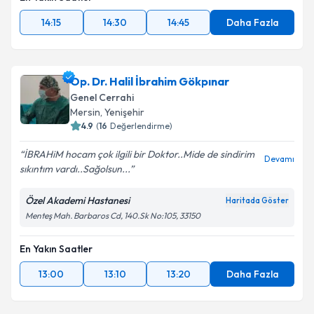
14:15
14:30
14:45
Daha Fazla
Op. Dr. Halil İbrahim Gökpınar
Genel Cerrahi
Mersin
,
Yenişehir
4.9
(
16
Değerlendirme)
İBRAHiM hocam çok ilgili bir Doktor..Mide de sindirim
Devamı
sıkıntım vardı..Sağolsun...
Özel Akademi Hastanesi
Haritada Göster
Menteş Mah. Barbaros Cd, 140.Sk No:105, 33150
En Yakın Saatler
13:00
13:10
13:20
Daha Fazla