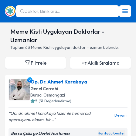
Doktor, klinik ara...
Meme Kisti Uygulayan Doktorlar -
Uzmanlar
Toplam
63
Meme Kisti
uygulayan doktor - uzman bulundu.
Filtrele
Akıllı Sıralama
Op. Dr. Ahmet Karakaya
Genel Cerrahi
Bursa
,
Osmangazi
5
(
31
Değerlendirme)
Op. dr. ahmet karakaya lazer ile hemoroid
Devamı
operasyonu oldum. bir...
Bursa Çekirge Devlet Hastanesi
Haritada Göster