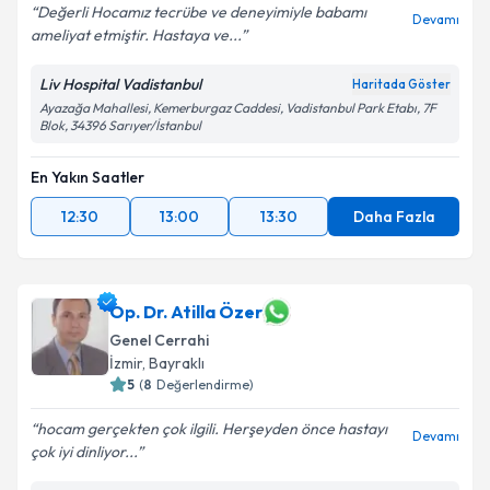
Değerli Hocamız tecrübe ve deneyimiyle babamı
Devamı
ameliyat etmiştir. Hastaya ve...
Liv Hospital Vadistanbul
Haritada Göster
Ayazağa Mahallesi, Kemerburgaz Caddesi, Vadistanbul Park Etabı, 7F
Blok, 34396 Sarıyer/İstanbul
En Yakın Saatler
12:30
13:00
13:30
Daha Fazla
Op. Dr. Atilla Özer
Genel Cerrahi
İzmir
,
Bayraklı
5
(
8
Değerlendirme)
hocam gerçekten çok ilgili. Herşeyden önce hastayı
Devamı
çok iyi dinliyor...