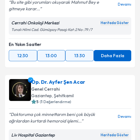
Bu site gibi yorumları okuyarak Mahmut Bey e
Devamı
gitmeye karar...
Cerrahi Onkoloji Merkezi
Haritada Göster
Tunalı Hilmi Cad. Gümüşsoy Pasajı Kat :2 No :79 /7
En Yakın Saatler
12:30
13:00
13:30
Daha Fazla
Op. Dr. Ayfer Şen Acar
Genel Cerrahi
Gaziantep
,
Şehitkamil
5
(
1
Değerlendirme)
Doktoruma çok minnettarım beni çok büyük
Devamı
ağrılardan kurtardı hemoroid işlemi...
Liv Hospital Gaziantep
Haritada Göster