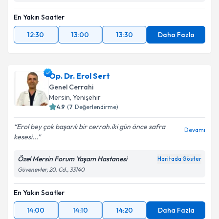
En Yakın Saatler
Takvim Talebini Gönder
12:30
13:00
13:30
Daha Fazla
Op. Dr. Erol Sert
Genel Cerrahi
Mersin
,
Yenişehir
4.9
(
7
Değerlendirme)
Erol bey çok başarılı bir cerrah.iki gün önce safra
Devamı
kesesi...
Özel Mersin Forum Yaşam Hastanesi
Haritada Göster
Güvenevler, 20. Cd., 33140
En Yakın Saatler
14:00
14:10
14:20
Daha Fazla