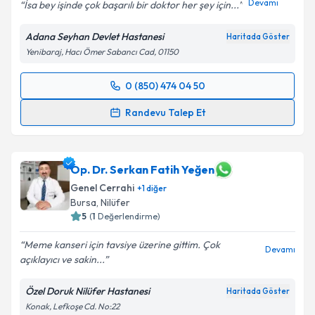
Devamı
İsa bey işinde çok başarılı bir doktor her şey için...
Adana Seyhan Devlet Hastanesi
Haritada Göster
Kişisel verilerimin işlenmesine ilişkin
Aydınlatma
Yenibaraj, Hacı Ömer Sabancı Cad, 01150
Metni
'ni okudum ve kişisel verilerimin belirtilen
kapsamda işlenmesini kabul ediyorum.
0 (850) 474 04 50
Randevu Takvimi Talebi
Randevu Talep Et
Takvim Talebini Gönder
Op. Dr. İsa Armağan Çıklar
için randevu takvimi
talebi oluşturun. Size bu uzmandan randevu almanız
için bir takvim hazırlandığında e-posta ile
Op. Dr. Serkan Fatih Yeğen
bilgilendireceğiz.
Genel Cerrahi
+
1
diğer
Bursa
,
Nilüfer
E-posta Adresiniz
5
(
1
Değerlendirme)
Meme kanseri için tavsiye üzerine gittim. Çok
Devamı
açıklayıcı ve sakin...
Kişisel verilerimin işlenmesine ilişkin
Aydınlatma
Özel Doruk Nilüfer Hastanesi
Haritada Göster
Metni
'ni okudum ve kişisel verilerimin belirtilen
Konak, Lefkoşe Cd. No:22
kapsamda işlenmesini kabul ediyorum.