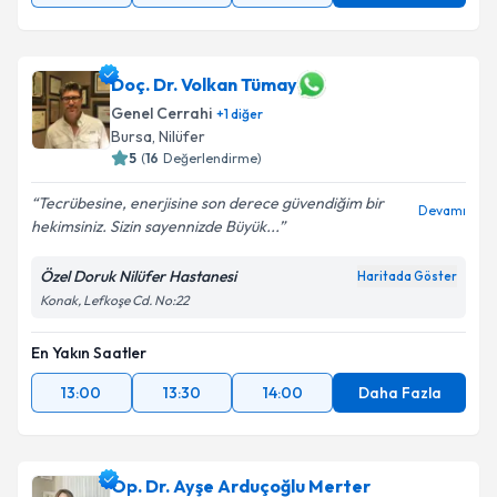
Doç. Dr. Volkan Tümay
Genel Cerrahi
+
1
diğer
Bursa
,
Nilüfer
5
(
16
Değerlendirme)
Tecrübesine, enerjisine son derece güvendiğim bir
Devamı
hekimsiniz. Sizin sayennizde Büyük...
Özel Doruk Nilüfer Hastanesi
Haritada Göster
Konak, Lefkoşe Cd. No:22
En Yakın Saatler
13:00
13:30
14:00
Daha Fazla
Op. Dr. Ayşe Arduçoğlu Merter