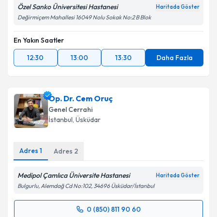
Metni
'ni okudum ve kişisel verilerimin belirtilen
Özel Sanko Üniversitesi Hastanesi
Haritada Göster
kapsamda işlenmesini kabul ediyorum.
Değirmiçem Mahallesi 16049 Nolu Sokak No:2 B Blok
En Yakın Saatler
Takvim Talebini Gönder
12:30
13:00
13:30
Daha Fazla
Op. Dr. Cem Oruç
Genel Cerrahi
İstanbul
,
Üsküdar
Adres
1
Adres
2
Medipol Çamlıca Üniversite Hastanesi
Haritada Göster
Bulgurlu, Alemdağ Cd No:102, 34696 Üsküdar/İstanbul
0 (850) 811 90 60
Randevu Takvimi Talebi