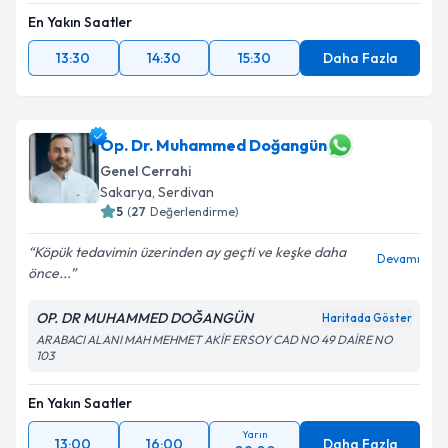
En Yakın Saatler
13:30
14:30
15:30
Daha Fazla
Op. Dr. Muhammed Doğangün
Genel Cerrahi
Sakarya
,
Serdivan
5
(
27
Değerlendirme)
Köpük tedavimin üzerinden ay geçti ve keşke daha
Devamı
önce...
OP. DR MUHAMMED DOĞANGÜN
Haritada Göster
ARABACI ALANI MAH MEHMET AKİF ERSOY CAD NO 49 DAİRE NO
103
En Yakın Saatler
Yarın
13:00
16:00
Daha Fazla