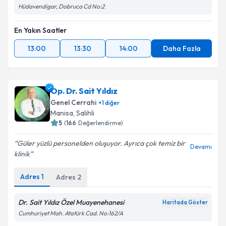
Hüdavendigar, Dobruca Cd No:2
En Yakın Saatler
13:00
13:30
14:00
Daha Fazla
Op. Dr. Sait Yıldız
Genel Cerrahi
+
1
diğer
Manisa
,
Salihli
5
(
166
Değerlendirme)
Güler yüzlü personelden oluşuyor. Ayrıca çok temiz bir
Devamı
klinik
Adres
1
Adres
2
Dr. Sait Yıldız Özel Muayenehanesi
Haritada Göster
Cumhuriyet Mah. Atatürk Cad. No:162/A