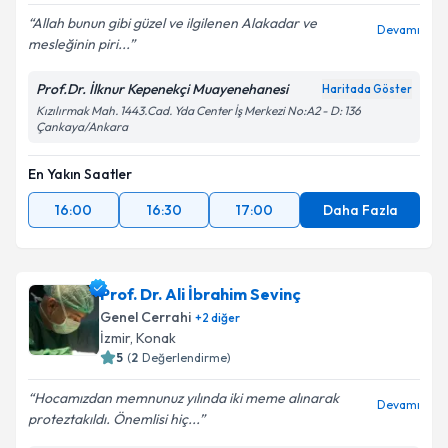
Allah bunun gibi güzel ve ilgilenen Alakadar ve
Devamı
mesleğinin piri...
Prof.Dr. İlknur Kepenekçi Muayenehanesi
Haritada Göster
Kızılırmak Mah. 1443.Cad. Yda Center İş Merkezi No:A2 - D: 136
Çankaya/Ankara
En Yakın Saatler
16:00
16:30
17:00
Daha Fazla
Prof. Dr. Ali İbrahim Sevinç
Genel Cerrahi
+
2
diğer
İzmir
,
Konak
5
(
2
Değerlendirme)
Hocamızdan memnunuz yılında iki meme alınarak
Devamı
proteztakıldı. Önemlisi hiç...