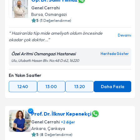
Genel Cerrahi
Bursa
,
Osmangazi
5
(
1
Değerlendirme)
Haziran'da tüp mide ameliyatı oldum öncesinde
Devamı
okadar çok doktor...
Özel Aritmi Osmangazi Hastanesi
Haritada Göster
Ulu, Ulubatlı Hasan Blv. No:48 D:62, 16220
En Yakın Saatler
12:40
13:00
13:20
Daha Fazla
Prof. Dr. İlknur Kepenekçi
Genel Cerrahi
+
2
diğer
Ankara
,
Çankaya
5
(
8
Değerlendirme)