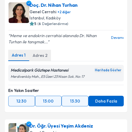
Doç. Dr. Nihan Turhan
Genel Cerrahi
+
2
diğer
İstanbul
,
Kadıköy
5
(
6
Değerlendirme)
Meme ve endokrin cerrahisi alanında Dr. Nihan
Devamı
Turhan ile tanışmak...
Adres
1
Adres
2
Medicalpark Göztepe Hastanesi
Haritada Göster
Merdivenköy Mah., E5 Üzeri 23 Nisan Sok. No: 17
En Yakın Saatler
12:30
13:00
13:30
Daha Fazla
Dr. Öğr. Üyesi Yeşim Akdeniz