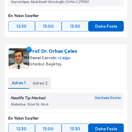
Seyrantepe, Abdulkadir Konukoğlu Cd No:1, 27080
En Yakın Saatler
12:30
13:00
13:30
Daha Fazla
Prof. Dr. Orhan Çelen
Genel Cerrahi
+
2
diğer
İstanbul
,
Beşiktaş
Adres
1
Adres
2
Neolife Tıp Merkezi
Haritada Göster
Nisbetiye, Yücel Sk. No:6
En Yakın Saatler
12:30
13:00
13:30
Daha Fazla