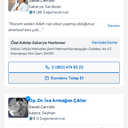
Genel Cerrahi
Sakarya
,
Serdivan
5
(
20
Değerlendirme)
Hocam sizden Allah razı olsun yapmış olduğunuz
Devamı
ameliyat ben çok...
Özel Adatıp Sakarya Hastanesi
Haritada Göster
İstiklal, İstiklal Mahallesi Şehit Mehmet Karabaşoğlu Caddesi, No.67,
Kazımpaşa Yolu Üzeri, 54050
0 (850) 474 83 22
Randevu Takvimi Talebi
Randevu Talep Et
Dr. Öğr. Üyesi Yeşim Akdeniz
için randevu takvimi
talebi oluşturun. Size bu uzmandan randevu almanız
Op. Dr. İsa Armağan Çıklar
için bir takvim hazırlandığında e-posta ile
bilgilendireceğiz.
Genel Cerrahi
Adana
,
Seyhan
E-posta Adresiniz
5
(
1
Değerlendirme)