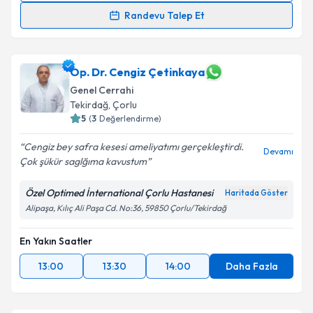
Randevu Talep Et
Op. Dr. Cem Oruç
için randevu takvimi talebi
oluşturun. Size bu uzmandan randevu almanız için bir
takvim hazırlandığında e-posta ile bilgilendireceğiz.
Op. Dr. Cengiz Çetinkaya
Genel Cerrahi
E-posta Adresiniz
Tekirdağ
,
Çorlu
5
(
3
Değerlendirme)
Cengiz bey safra kesesi ameliyatımı gerçekleştirdi.
Devamı
Çok şükür saglğıma kavustum
Kişisel verilerimin işlenmesine ilişkin
Aydınlatma
Metni
'ni okudum ve kişisel verilerimin belirtilen
Özel Optimed İnternational Çorlu Hastanesi
Haritada Göster
kapsamda işlenmesini kabul ediyorum.
Alipaşa, Kılıç Ali Paşa Cd. No:36, 59850 Çorlu/Tekirdağ
Takvim Talebini Gönder
En Yakın Saatler
13:00
13:30
14:00
Daha Fazla