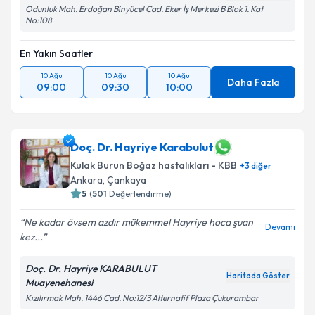
Odunluk Mah. Erdoğan Binyücel Cad. Eker İş Merkezi B Blok 1. Kat
No:108
En Yakın Saatler
10 Ağu
10 Ağu
10 Ağu
Daha Fazla
09:00
09:30
10:00
Doç. Dr. Hayriye Karabulut
Kulak Burun Boğaz hastalıkları - KBB
+
3
diğer
Ankara
,
Çankaya
5
(
501
Değerlendirme)
Ne kadar övsem azdır mükemmel Hayriye hoca şuan
Devamı
kez...
Doç. Dr. Hayriye KARABULUT
Haritada Göster
Muayenehanesi
Kızılırmak Mah. 1446 Cad. No:12/3 Alternatif Plaza Çukurambar