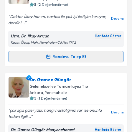
E-posta Adresiniz
5
(
2
Değerlendirme)
Doktor İlkay hanım, hastası ile çok iyi iletişim kuruyor,
Devamı
derdini...
Kişisel verilerimin işlenmesine ilişkin
Aydınlatma
Uzm. Dr. İlkay Arıcan
Haritada Göster
Metni
'ni okudum ve kişisel verilerimin belirtilen
Kazım Özalp Mah. Nenehatun Cd No: 77/ 2
kapsamda işlenmesini kabul ediyorum.
Randevu Talep Et
Randevu Takvimi Talebi
Takvim Talebini Gönder
Uzm. Dr. İlkay Arıcan
için randevu takvimi talebi
Dr. Gamze Güngör
oluşturun. Size bu uzmandan randevu almanız için bir
Geleneksel ve Tamamlayıcı Tıp
takvim hazırlandığında e-posta ile bilgilendireceğiz.
Ankara
,
Yenimahalle
5
(
1
Değerlendirme)
E-posta Adresiniz
çok ilgili güleryüzlü hangi hastalığınız var ise onunla
Devamı
tedavi ilgili...
Dr. Gamze Güngör Muayenehanesi
Haritada Göster
Kişisel verilerimin işlenmesine ilişkin
Aydınlatma