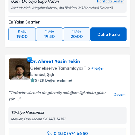
Uzm. Dr. Ulya Bilgü Hatun
Haritada Göster
Atatürk Mah. Ataşehir Bulvarı, Ata Blokları 2/3 Bina No:6 Daire:61
En Yakın Saatler
11 Ağu
11 Ağu
11 Ağu
Daha Fazla
19:00
19:30
20:00
Dr. Ahmet Yasin Tekin
Geleneksel ve Tamamlayıcı Tıp
+
1
diğer
İstanbul
,
Şişli
5
(
28
Değerlendirme)
Tedavim sürecin de görmüş olduğum ilgi alaka güler
Devamı
yüz ...
Türkiye Hastanesi
Merkez, Darülaceze Cd. 14/1, 34381
0 (850) 474 66 50