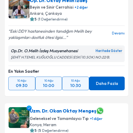
Op. Dr. Oktay Melih İzdeş
Beyin ve Sinir Cerrahisi
+
2
diğer
Ankara
,
Çankaya
5
(
1
Değerlendirme)
Eski DDY hastanesinden tanıdığım Melih bey
Devamı
yaklaşımları dostluk ötesi ilgisi...
Op.Dr. O.Melih İzdeş Muayenehanesi
Haritada Göster
ŞEHİT H.TEMEL KUĞUOĞLU CADDESİ (ESKİ 10.SOK) NO:22/B.
En Yakın Saatler
10 Ağu
10 Ağu
10 Ağu
Daha Fazla
09:30
10:00
10:30
Uzm. Dr. Okan Oktay Mengeş
Geleneksel ve Tamamlayıcı Tıp
+
1
diğer
Konya
,
Meram
5
(
5
Değerlendirme)