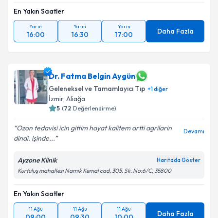
En Yakın Saatler
Yarın
Yarın
Yarın
Daha Fazla
16:00
16:30
17:00
Dr. Fatma Belgin Aygün
Geleneksel ve Tamamlayıcı Tıp
+
1
diğer
İzmir
,
Aliağa
5
(
72
Değerlendirme)
Ozon tedavisi icin gittim hayat kalitem artti agrilarin
Devamı
dindi. işinde...
Ayzone Klinik
Haritada Göster
Kurtuluş mahallesi Namık Kemal cad, 305. Sk. No:6/C, 35800
En Yakın Saatler
11 Ağu
11 Ağu
11 Ağu
Daha Fazla
09:00
09:30
10:00