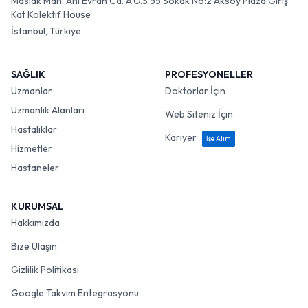
Maslak Mah. Ahi Evran Cd. A.O.S 55 Sokak No:2 Aksoy Plaza Giriş
Kat Kolektif House
İstanbul, Türkiye
SAĞLIK
PROFESYONELLER
Uzmanlar
Doktorlar İçin
Uzmanlık Alanları
Web Siteniz İçin
Hastalıklar
Kariyer
İşe Alım
Hizmetler
Hastaneler
KURUMSAL
Hakkımızda
Bize Ulaşın
Gizlilik Politikası
Google Takvim Entegrasyonu