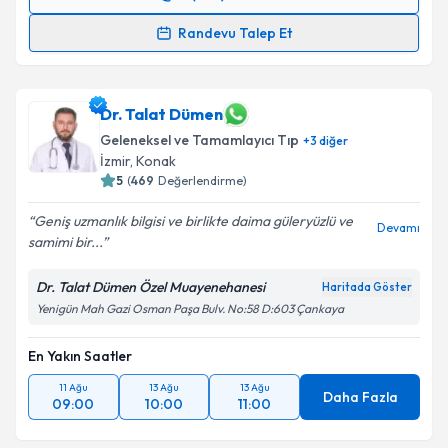
Randevu Takvimi Talebi
Randevu Talep Et
Dr. Ahmet Yasin Tekin
için randevu takvimi talebi
oluşturun. Size bu uzmandan randevu almanız için bir
takvim hazırlandığında e-posta ile bilgilendireceğiz.
Dr. Talat Dümen
Geleneksel ve Tamamlayıcı Tıp
+
3
diğer
E-posta Adresiniz
İzmir
,
Konak
5
(
469
Değerlendirme)
Geniş uzmanlık bilgisi ve birlikte daima güleryüzlü ve
Devamı
samimi bir...
Kişisel verilerimin işlenmesine ilişkin
Aydınlatma
Metni
'ni okudum ve kişisel verilerimin belirtilen
Dr. Talat Dümen Özel Muayenehanesi
Haritada Göster
kapsamda işlenmesini kabul ediyorum.
Yenigün Mah Gazi Osman Paşa Bulv. No:58 D:603 Çankaya
Takvim Talebini Gönder
En Yakın Saatler
11 Ağu
13 Ağu
13 Ağu
Daha Fazla
09:00
10:00
11:00