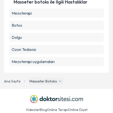
Masseter botoks ile İlgili Hastalıklar
Mezoterapi
Botox
Dolgu
Ozon Tedavisi
Mezoterapi uygulamaları
Ana Sayfa
Masseter Botoks
Videolar
Blog
Online Terapi
Online Diyet