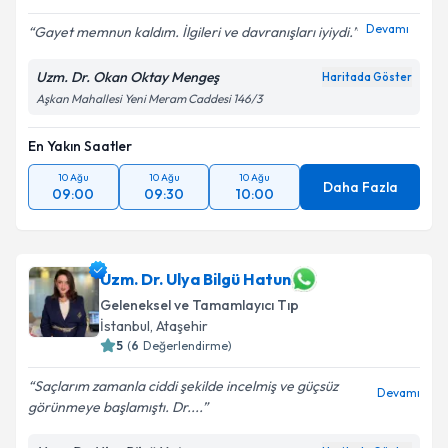
Devamı
Gayet memnun kaldım. İlgileri ve davranışları iyiydi.
Uzm. Dr. Okan Oktay Mengeş
Haritada Göster
Aşkan Mahallesi Yeni Meram Caddesi 146/3
En Yakın Saatler
10 Ağu
10 Ağu
10 Ağu
Daha Fazla
09:00
09:30
10:00
Uzm. Dr. Ulya Bilgü Hatun
Geleneksel ve Tamamlayıcı Tıp
İstanbul
,
Ataşehir
5
(
6
Değerlendirme)
Saçlarım zamanla ciddi şekilde incelmiş ve güçsüz
Devamı
görünmeye başlamıştı. Dr....