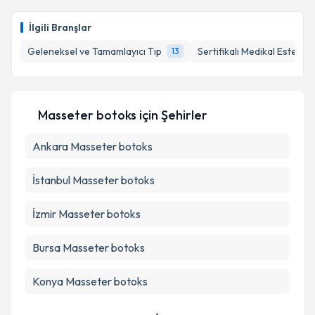
Uzm. Dr. Huleyde Şenlikci
için randevu takvimi talebi
oluşturun. Size bu uzmandan randevu almanız için bir
İlgili Branşlar
takvim hazırlandığında e-posta ile bilgilendireceğiz.
Geleneksel ve Tamamlayıcı Tıp
Sertifikalı Medikal Estetik
13
E-posta Adresiniz
Masseter botoks
için Şehirler
Kişisel verilerimin işlenmesine ilişkin
Aydınlatma
Ankara
Metni
Masseter botoks
'ni okudum ve kişisel verilerimin belirtilen
kapsamda işlenmesini kabul ediyorum.
İstanbul
Masseter botoks
Takvim Talebini Gönder
İzmir
Masseter botoks
Bursa
Masseter botoks
Konya
Masseter botoks