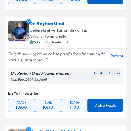
Dr. Reyhan Ünal
Geleneksel ve Tamamlayıcı Tıp
Ankara
,
Yenimahalle
5
(
9
Değerlendirme)
Küçük dokunuşları ile çok şey değiştiren hocamız ıyıki
Devamı
varsınız, sıralanma...
Dr. Reyhan Ünal Muayenehanesi
Haritada Göster
Yeni Batı, 2401. Sk. No:9
En Yakın Saatler
10 Ağu
10 Ağu
10 Ağu
Daha Fazla
10:00
10:30
11:00