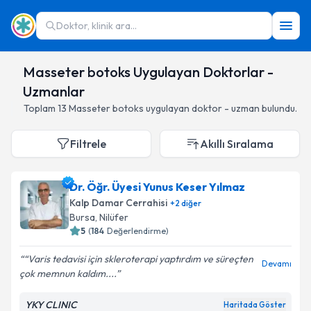
Doktor, klinik ara...
Masseter botoks Uygulayan Doktorlar -
Uzmanlar
Toplam
13
Masseter botoks
uygulayan doktor - uzman bulundu.
Filtrele
Akıllı Sıralama
Dr. Öğr. Üyesi Yunus Keser Yılmaz
Kalp Damar Cerrahisi
+
2
diğer
Bursa
,
Nilüfer
5
(
184
Değerlendirme)
“Varis tedavisi için skleroterapi yaptırdım ve süreçten
Devamı
çok memnun kaldım....
YKY CLINIC
Haritada Göster