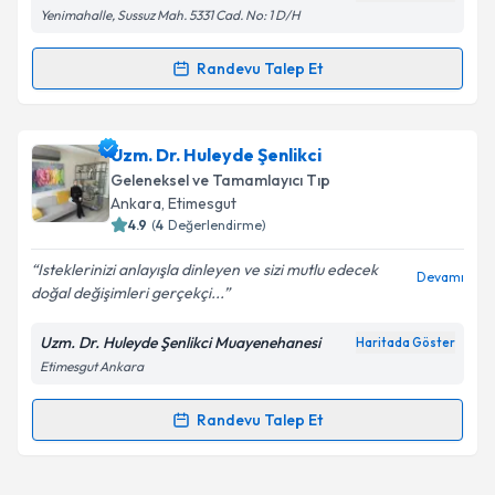
Yenimahalle, Sussuz Mah. 5331 Cad. No: 1 D/H
Metni
'ni okudum ve kişisel verilerimin belirtilen
kapsamda işlenmesini kabul ediyorum.
Randevu Talep Et
Randevu Takvimi Talebi
Takvim Talebini Gönder
Dr. Gamze Güngör
için randevu takvimi talebi
Uzm. Dr. Huleyde Şenlikci
oluşturun. Size bu uzmandan randevu almanız için bir
Geleneksel ve Tamamlayıcı Tıp
takvim hazırlandığında e-posta ile bilgilendireceğiz.
Ankara
,
Etimesgut
4.9
(
4
Değerlendirme)
E-posta Adresiniz
Isteklerinizi anlayışla dinleyen ve sizi mutlu edecek
Devamı
doğal değişimleri gerçekçi...
Uzm. Dr. Huleyde Şenlikci Muayenehanesi
Haritada Göster
Kişisel verilerimin işlenmesine ilişkin
Aydınlatma
Etimesgut Ankara
Metni
'ni okudum ve kişisel verilerimin belirtilen
kapsamda işlenmesini kabul ediyorum.
Randevu Talep Et
Randevu Takvimi Talebi
Takvim Talebini Gönder