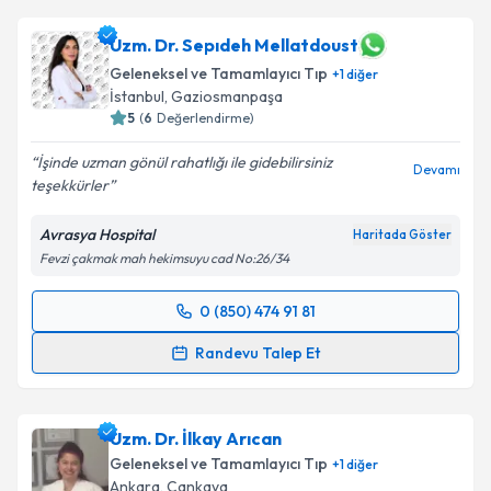
Uzm. Dr. Sepıdeh Mellatdoust
Geleneksel ve Tamamlayıcı Tıp
+
1
diğer
İstanbul
,
Gaziosmanpaşa
5
(
6
Değerlendirme)
İşinde uzman gönül rahatlığı ile gidebilirsiniz
Devamı
teşekkürler
Avrasya Hospital
Haritada Göster
Fevzi çakmak mah hekimsuyu cad No:26/34
0 (850) 474 91 81
Randevu Takvimi Talebi
Randevu Talep Et
Uzm. Dr. Sepıdeh Mellatdoust
için randevu takvimi
talebi oluşturun. Size bu uzmandan randevu almanız
Uzm. Dr. İlkay Arıcan
için bir takvim hazırlandığında e-posta ile
bilgilendireceğiz.
Geleneksel ve Tamamlayıcı Tıp
+
1
diğer
Ankara
,
Çankaya