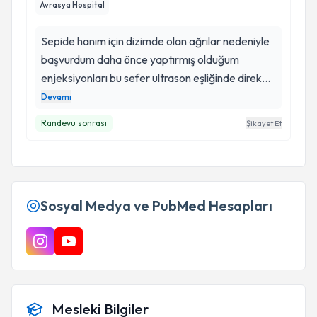
Avrasya Hospital
Sepide hanım için dizimde olan ağrılar nedeniyle
başvurdum daha önce yaptırmış olduğum
enjeksiyonları bu sefer ultrason eşliğinde direk
gerekli yere yapılmış olmasının faydasını net bir
Devamı
şekilde gördüm ve anladım ki daha önce
Randevu sonrası
Şikayet Et
yaptirdiklarim sorunlu bölgeye ulaşmıyormus
Sosyal Medya ve PubMed Hesapları
Mesleki Bilgiler