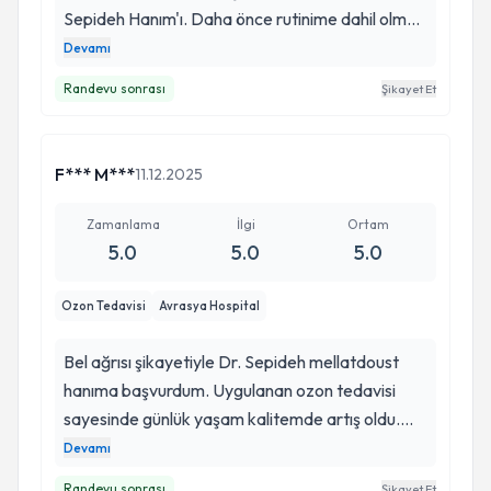
Sepideh Hanım'ı. Daha önce rutinime dahil olmuş
bu tedavilerde bundan sonrası için süreci Sepideh
Devamı
Hanım'a emanet etmiş olmak içimi rahatlattı.
Randevu sonrası
Şikayet Et
Çünkü verdiği dozları, dozların etkilerini çok
detaylı anlattı. Ayrıca Sepideh Hanım'ın ve
asistanının nazik yaklaşımlarını da yazmadan
F*** M***
11.12.2025
geçemeyeceğim.
Zamanlama
İlgi
Ortam
5.0
5.0
5.0
Ozon Tedavisi
Avrasya Hospital
Bel ağrısı şikayetiyle Dr. Sepideh mellatdoust
hanıma başvurdum. Uygulanan ozon tedavisi
sayesinde günlük yaşam kalitemde artış oldu.
Kronikleşen ağrılarım, bu yöntemle önemli
Devamı
ölçüde azaldı. Bel ağrıları için Dr. Sepideh hocaya
Randevu sonrası
Şikayet Et