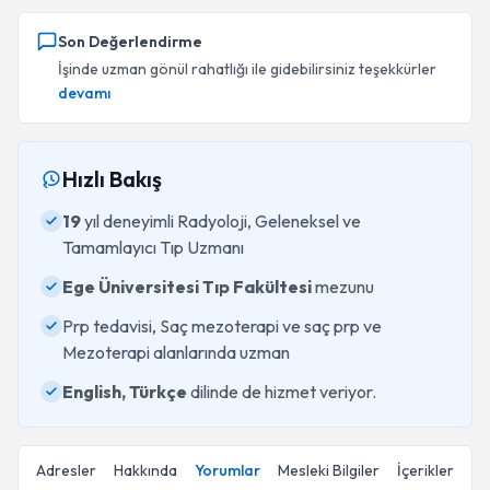
Son Değerlendirme
İşinde uzman gönül rahatlığı ile gidebilirsiniz teşekkürler
devamı
Hızlı Bakış
19
yıl deneyimli Radyoloji, Geleneksel ve
Tamamlayıcı Tıp Uzmanı
Ege Üniversitesi Tıp Fakültesi
mezunu
Prp tedavisi, Saç mezoterapi ve saç prp ve
Mezoterapi alanlarında uzman
English, Türkçe
dilinde de hizmet veriyor.
Adresler
Hakkında
Yorumlar
Mesleki Bilgiler
İçerikler