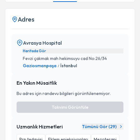
Adres
Avrasya Hospital
Haritada Gör
Fevzi çakmak mah hekimsuyu cad No:26/34
Gaziosmanpaşa
İstanbul
/
En Yakın Müsaitlik
Bu adres için randevu bilgileri görüntülenemiyor.
Takvimi Görüntüle
Uzmanlık Hizmetleri
Tümünü Gör (
29
)
Prp tedavisi
Eklem enjeksiyonları
Mezoterapi