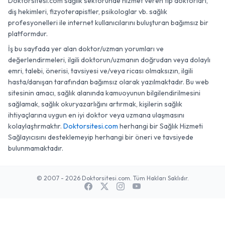
Doktorsitesi.com sağlık sektöründe hizmet veren tıp doktorları,
diş hekimleri, fizyoterapistler, psikologlar vb. sağlık
profesyonelleri ile internet kullanıcılarını buluşturan bağımsız bir
platformdur.
İş bu sayfada yer alan doktor/uzman yorumları ve
değerlendirmeleri, ilgili doktorun/uzmanın doğrudan veya dolaylı
emri, talebi, önerisi, tavsiyesi ve/veya ricası olmaksızın, ilgili
hasta/danışan tarafından bağımsız olarak yazılmaktadır. Bu web
sitesinin amacı, sağlık alanında kamuoyunun bilgilendirilmesini
sağlamak, sağlık okuryazarlığını artırmak, kişilerin sağlık
ihtiyaçlarına uygun en iyi doktor veya uzmana ulaşmasını
kolaylaştırmaktır.
Doktorsitesi.com
herhangi bir Sağlık Hizmeti
Sağlayıcısını desteklemeyip herhangi bir öneri ve tavsiyede
bulunmamaktadır.
© 2007 - 2026 Doktorsitesi.com. Tüm Hakları Saklıdır.