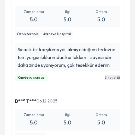
Zamanlama
İlgi
Ortam
5.0
5.0
5.0
Ozon terapisi
Avrasya Hospital
Sıcacık bir karşılamaydı, almış olduğum tedavi ie
tüm yorgunluklarımdan kurtuldum. . sayesinde
daha zinde uyanıyorum, çok tesekkür ederim
Randevu sonrası
Şikayet Et
B*** T***
06.12.2025
Zamanlama
İlgi
Ortam
5.0
5.0
5.0