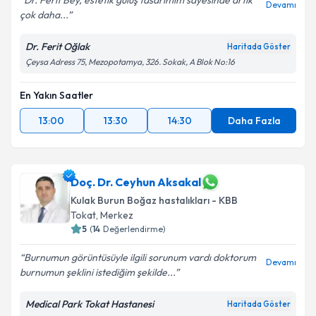
Dr. Ferit Bey, estetik gülüş tasarımım sayesinde artık
Devamı
çok daha...
Dr. Ferit Oğlak
Haritada Göster
Çeysa Adress 75, Mezopotamya, 326. Sokak, A Blok No:16
En Yakın Saatler
13:00
13:30
14:30
Daha Fazla
Doç. Dr. Ceyhun Aksakal
Kulak Burun Boğaz hastalıkları - KBB
Tokat
,
Merkez
5
(
14
Değerlendirme)
Burnumun görüntüsüyle ilgili sorunum vardı doktorum
Devamı
burnumun şeklini istediğim şekilde...
Medical Park Tokat Hastanesi
Haritada Göster