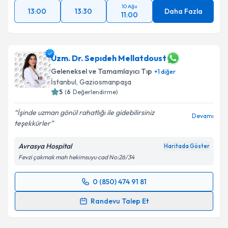
10 Ağu
13:00
13:30
Daha Fazla
11:00
Uzm. Dr. Sepıdeh Mellatdoust
Geleneksel ve Tamamlayıcı Tıp
+
1
diğer
İstanbul
,
Gaziosmanpaşa
5
(
6
Değerlendirme)
İşinde uzman gönül rahatlığı ile gidebilirsiniz
Devamı
teşekkürler
Avrasya Hospital
Haritada Göster
Fevzi çakmak mah hekimsuyu cad No:26/34
0 (850) 474 91 81
Randevu Takvimi Talebi
Randevu Talep Et
Uzm. Dr. Sepıdeh Mellatdoust
için randevu takvimi