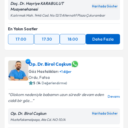
Doç. Dr. Hayriye KARABULUT
Haritada Göster
Muayenehanesi
Kızılırmak Mah. 1446 Cad. No:12/3 Alternatif Plaza Çukurambar
En Yakın Saatler
17:00
17:30
18:00
Daha Fazla
Op. Dr. Birol Coşkun
Göz Hastalıkları
+
1
diğer
Ordu
,
Fatsa
5
(
14
Değerlendirme)
Glokom nedeniyle babamın uzun süredir devam eden
Devamı
ciddi bir göz...
Op. Dr. Birol Coşkun
Haritada Göster
Mustafakemalpaşa, Ata Cd. NO:10/A