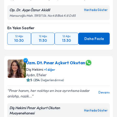
Op. Dr. Ayşe Öznur Akidil
Haritada Göster
Mansuroğlu Mah. 1593/1 Sk. No:4 B Blok K:8 D:85
En Yakın Saatler
12 Ağu
12 Ağu
12 Ağu
Daha Fazla
10:30
11:30
13:30
Uzm. Dt. Pınar Açkurt Okutan
Diş Hekimi
+
1
diğer
Aydın
,
Efeler
5
(
254
Değerlendirme)
Pınar hanım, her noktayı en ince ayrıntısına kadar
Devamı
anlatıp, nazik...
Diş Hekimi Pınar Açkurt Okutan
Haritada Göster
Muayenehanesi