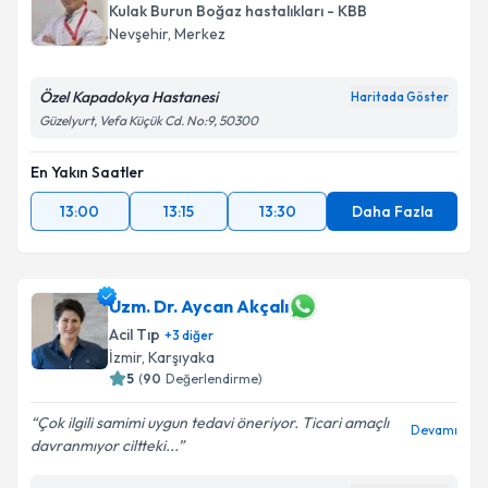
Kulak Burun Boğaz hastalıkları - KBB
Nevşehir
,
Merkez
Özel Kapadokya Hastanesi
Haritada Göster
Güzelyurt, Vefa Küçük Cd. No:9, 50300
En Yakın Saatler
13:00
13:15
13:30
Daha Fazla
Uzm. Dr. Aycan Akçalı
Acil Tıp
+
3
diğer
İzmir
,
Karşıyaka
5
(
90
Değerlendirme)
Çok ilgili samimi uygun tedavi öneriyor. Ticari amaçlı
Devamı
davranmıyor ciltteki...