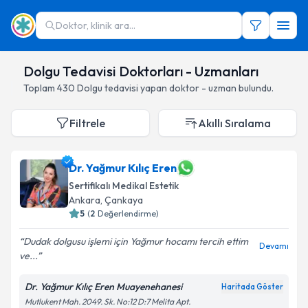
Doktor, klinik ara...
Dolgu Tedavisi Doktorları - Uzmanları
Toplam
430
Dolgu
tedavisi yapan doktor - uzman bulundu.
Filtrele
Akıllı Sıralama
Dr. Yağmur Kılıç Eren
Sertifikalı Medikal Estetik
Ankara
,
Çankaya
5
(
2
Değerlendirme)
Dudak dolgusu işlemi için Yağmur hocamı tercih ettim
Devamı
ve...
Dr. Yağmur Kılıç Eren Muayenehanesi
Haritada Göster
Mutlukent Mah. 2049. Sk. No:12 D:7 Melita Apt.