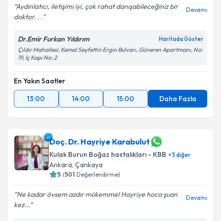
Aydınlatıcı, iletişimi iyi, çok rahat danışabileceğiniz bir
Devamı
doktor. . .
Dr.Emir Furkan Yıldırım
Haritada Göster
Çıldır Mahallesi, Kemal Seyfettin Ergin Bulvarı, Güneren Apartmanı, No:
19, İç Kapı No: 2
En Yakın Saatler
13:00
14:00
15:00
Daha Fazla
Doç. Dr. Hayriye Karabulut
Kulak Burun Boğaz hastalıkları - KBB
+
3
diğer
Ankara
,
Çankaya
5
(
501
Değerlendirme)
Ne kadar övsem azdır mükemmel Hayriye hoca şuan
Devamı
kez...