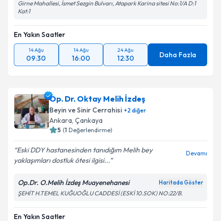
Girne Mahallesi, İsmet Sezgin Bulvarı, Atapark Karina sitesi No:1/A D:1
Kat:1
En Yakın Saatler
14 Ağu
14 Ağu
24 Ağu
Daha Fazla
09:30
16:00
12:30
Op. Dr. Oktay Melih İzdeş
Beyin ve Sinir Cerrahisi
+
2
diğer
Ankara
,
Çankaya
5
(
1
Değerlendirme)
Eski DDY hastanesinden tanıdığım Melih bey
Devamı
yaklaşımları dostluk ötesi ilgisi...
Op.Dr. O.Melih İzdeş Muayenehanesi
Haritada Göster
ŞEHİT H.TEMEL KUĞUOĞLU CADDESİ (ESKİ 10.SOK) NO:22/B.
En Yakın Saatler