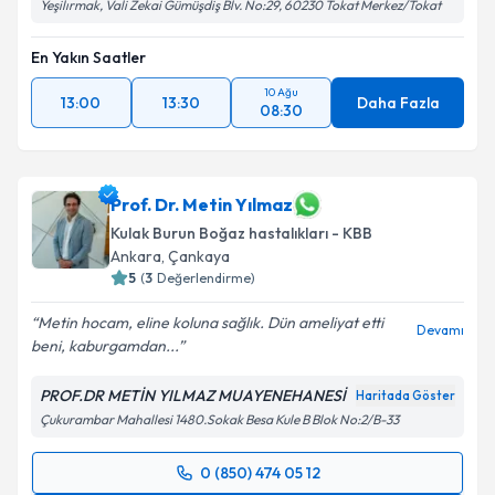
Yeşilırmak, Vali Zekai Gümüşdiş Blv. No:29, 60230 Tokat Merkez/Tokat
En Yakın Saatler
10 Ağu
13:00
13:30
Daha Fazla
08:30
Prof. Dr. Metin Yılmaz
Kulak Burun Boğaz hastalıkları - KBB
Ankara
,
Çankaya
5
(
3
Değerlendirme)
Metin hocam, eline koluna sağlık. Dün ameliyat etti
Devamı
beni, kaburgamdan...
PROF.DR METİN YILMAZ MUAYENEHANESİ
Haritada Göster
Çukurambar Mahallesi 1480.Sokak Besa Kule B Blok No:2/B-33
0 (850) 474 05 12
Randevu Takvimi Talebi