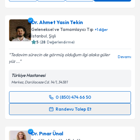
Dr. Ahmet Yasin Tekin
Geleneksel ve Tamamlayıcı Tıp
+
1
diğer
İstanbul
,
Şişli
5
(
28
Değerlendirme)
Tedavim sürecin de görmüş olduğum ilgi alaka güler
Devamı
yüz ...
Türkiye Hastanesi
Merkez, Darülaceze Cd. 14/1, 34381
0 (850) 474 66 50
Randevu Takvimi Talebi
Randevu Talep Et
Dr. Ahmet Yasin Tekin
için randevu takvimi talebi
oluşturun. Size bu uzmandan randevu almanız için bir
Dr. Pınar Ünal
takvim hazırlandığında e-posta ile bilgilendireceğiz.