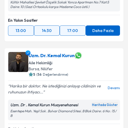
Kültür Mahallesi Şevket Özçelik Sokak Yonca Apartman No:7 Kat:5
Daire: 10 (Gazi Ortaokulu karşısı Madame Coco üstü )
En Yakın Saatler
13:00
14:30
17:00
Daha Fazla
Uzm. Dr. Kemal Kurun
Aile Hekimliği
Bursa
,
Nilüfer
5
(
56
Değerlendirme)
Harika bir doktor. Ne istediğinizi anlayıp cildinizin ve
Devamı
ruhunuzun ihtiyacı...
Uzm. Dr . Kemal Kurun Muayenehanesi
Haritada Göster
Esentepe Mah. Yeşil Sok . Bulvar Diamond Sitesi. B Blok Daire : 6 No : 15 /
B