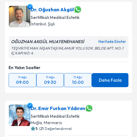
Dr. Oğuzhan Akgül
Sertifikalı Medikal Estetik
İstanbul
,
Şişli
OĞUZHAN AKGÜL MUAYENEHANESİ
Haritada Göster
TEŞVİKİYE MAH. NİŞANTAŞI IHLAMUR YOLU SOK. BELDE APT. NO: 1
İÇ KAPI NO: 4
En Yakın Saatler
11 Ağu
11 Ağu
11 Ağu
Daha Fazla
09:00
09:30
10:00
Dr. Emir Furkan Yıldırım
Sertifikalı Medikal Estetik
Muğla
,
Marmaris
5
(
21
Değerlendirme)