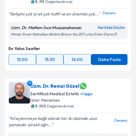
5
(
95
Değerlendirme)
Devamı
İletişimi çok iyi eli çok hafif ve en önemlisi çok...
Uzm. Dr. Meltem İnce Muayenehanesi
Haritada Göster
Mimar Sinan Mahallesi Atatürk Bulvarı No:257 Lotus Evleri Daire:31
En Yakın Saatler
15:00
15:30
16:00
Daha Fazla
Uzm. Dr. Remzi Güzel
Sertifikalı Medikal Estetik
+
1
diğer
İzmir
,
Menemen
5
(
105
Değerlendirme)
Kireçlenmeye bağlı olarak her iki dizimde uzun
Devamı
zamandır sürekli ağrı...