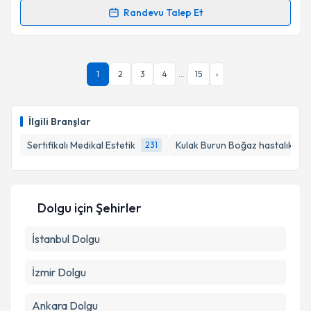
Randevu Talep Et
Prof. Dr. Metin Yılmaz
için randevu takvimi talebi
oluşturun. Size bu uzmandan randevu almanız için bir
takvim hazırlandığında e-posta ile bilgilendireceğiz.
1
2
3
4
...
15
›
E-posta Adresiniz
İlgili Branşlar
Sertifikalı Medikal Estetik
Kulak Burun Boğaz hastalıkları
231
Kişisel verilerimin işlenmesine ilişkin
Aydınlatma
Metni
'ni okudum ve kişisel verilerimin belirtilen
kapsamda işlenmesini kabul ediyorum.
Dolgu
için Şehirler
Takvim Talebini Gönder
İstanbul
Dolgu
İzmir
Dolgu
Ankara
Dolgu