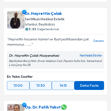
Dr. Hayrettin Çolak
Sertifikalı Medikal Estetik
İstanbul
,
Beylikdüzü
5
(
85
Değerlendirme)
Hayrettin hocamın hizmet ve fiyat politikasından çok
Devamı
memnunuz. . ....
Dr. Hayrettin Çolak Muayenehesi
Haritada Göster
Beylikdüzü Barış Mah. Enver Adakan Cad. Peyami Safa Sok. Semerkand
Line Çarşı No:38
En Yakın Saatler
13:00
13:30
14:15
Daha Fazla
Op. Dr. Fatih Yakut