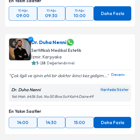
En Yakın Saatler
10 Ağu
10 Ağu
10 Ağu
Daha Fazla
09:00
09:30
10:00
Dr. Duha Nenni
Sertifikalı Medikal Estetik
İzmir
,
Karşıyaka
5
(
28
Değerlendirme)
Devamı
Çok ilgili ve işinin ehli bir doktor ikinci kez gidişim...
Dr. Duha Nenni
Haritada Göster
Yalı Mah. 6436 Sok. No:50 Biva Suit Kat:4 Daire:49
En Yakın Saatler
14:00
14:30
15:00
Daha Fazla