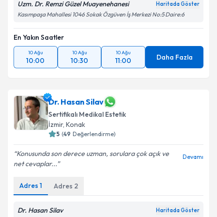
Uzm. Dr. Remzi Güzel Muayenehanesi
Haritada Göster
Kasımpaşa Mahallesi 1046 Sokak Özgüven İş Merkezi No:5 Daire:6
En Yakın Saatler
10 Ağu
10 Ağu
10 Ağu
Daha Fazla
10:00
10:30
11:00
Dr. Hasan Silav
Sertifikalı Medikal Estetik
İzmir
,
Konak
5
(
49
Değerlendirme)
Konusunda son derece uzman, sorulara çok açık ve
Devamı
net cevaplar...
Adres
1
Adres
2
Dr. Hasan Silav
Haritada Göster