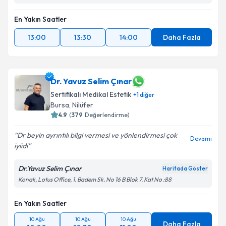
En Yakın Saatler
13:00
13:30
14:00
Daha Fazla
Dr. Yavuz Selim Çınar
Sertifikalı Medikal Estetik
+
1
diğer
Bursa
,
Nilüfer
4.9
(
379
Değerlendirme)
Dr beyin ayrıntılı bilgi vermesi ve yönlendirmesi çok
Devamı
iyiidi
Dr.Yavuz Selim Çınar
Haritada Göster
Konak, Lotus Office, 1. Badem Sk. No 16 B Blok 7. Kat No :88
En Yakın Saatler
10 Ağu
10 Ağu
10 Ağu
Daha Fazla