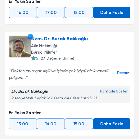
En Yakın Saatler
16:00
17:00
18:00
Daha Fazla
Uzm. Dr. Burak Balıkoğlu
Aile Hekimliği
Bursa
,
Nilüfer
5
(
27
Değerlendirme)
Doktorumuz çok ilgili ve işinde çok iyiydi bir kıymetli
Devamı
çalışan...
Dr. Burak Balıkoğlu
Haritada Göster
İhsaniye Mah. Leylak Sok. Plaza 224 B Blok Kat:5 D:23
En Yakın Saatler
13:00
14:00
15:00
Daha Fazla