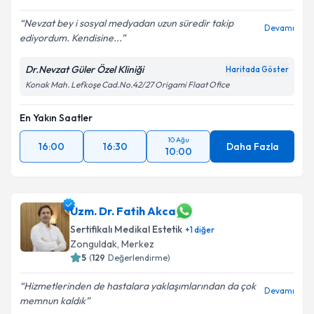
Nevzat bey i sosyal medyadan uzun süredir takip
Devamı
ediyordum. Kendisine...
Dr.Nevzat Güler Özel Kliniği
Haritada Göster
Konak Mah. Lefkoşe Cad.No.42/27 Origami Flaat Ofice
En Yakın Saatler
10 Ağu
16:00
16:30
Daha Fazla
10:00
Uzm. Dr. Fatih Akca
Sertifikalı Medikal Estetik
+
1
diğer
Zonguldak
,
Merkez
5
(
129
Değerlendirme)
Hizmetlerinden de hastalara yaklaşımlarından da çok
Devamı
memnun kaldık