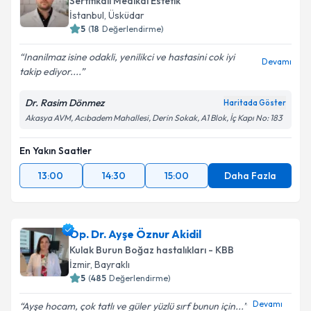
Sertifikalı Medikal Estetik
İstanbul
,
Üsküdar
5
(
18
Değerlendirme)
Inanilmaz isine odakli, yenilikci ve hastasini cok iyi
Devamı
takip ediyor....
Dr. Rasim Dönmez
Haritada Göster
Akasya AVM, Acıbadem Mahallesi, Derin Sokak, A1 Blok, İç Kapı No: 183
En Yakın Saatler
13:00
14:30
15:00
Daha Fazla
Op. Dr. Ayşe Öznur Akidil
Kulak Burun Boğaz hastalıkları - KBB
İzmir
,
Bayraklı
5
(
485
Değerlendirme)
Devamı
Ayşe hocam, çok tatlı ve güler yüzlü sırf bunun için...