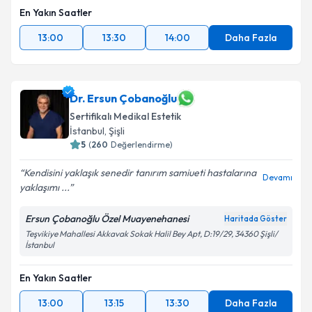
En Yakın Saatler
13:00
13:30
14:00
Daha Fazla
Dr. Ersun Çobanoğlu
Sertifikalı Medikal Estetik
İstanbul
,
Şişli
5
(
260
Değerlendirme)
Kendisini yaklaşık senedir tanırım samiueti hastalarına
Devamı
yaklaşımı ...
Ersun Çobanoğlu Özel Muayenehanesi
Haritada Göster
Teşvikiye Mahallesi Akkavak Sokak Halil Bey Apt, D:19/29, 34360 Şişli/
İstanbul
En Yakın Saatler
13:00
13:15
13:30
Daha Fazla