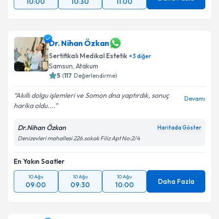
10:00
10:30
11:00
Dr. Nihan Özkan
Sertifikalı Medikal Estetik
+
3
diğer
Samsun
,
Atakum
5
(
117
Değerlendirme)
Akıllı dolgu işlemleri ve Somon dna yaptırdık, sonuç
Devamı
harika oldu....
Dr.Nihan Özkan
Haritada Göster
Denizevleri mahallesi 226.sokak Filiz Apt No:2/4
En Yakın Saatler
10 Ağu
10 Ağu
10 Ağu
Daha Fazla
09:00
09:30
10:00