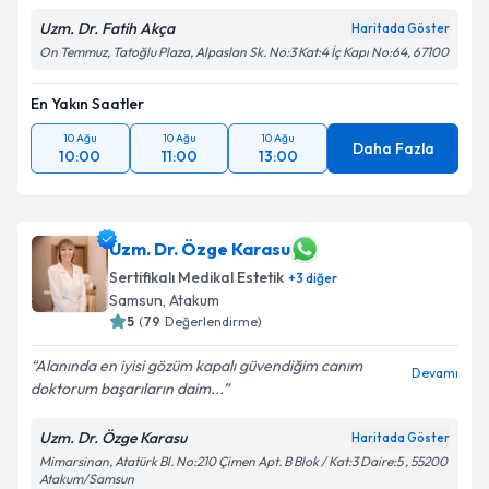
Uzm. Dr. Fatih Akça
Haritada Göster
On Temmuz, Tatoğlu Plaza, Alpaslan Sk. No:3 Kat:4 İç Kapı No:64, 67100
En Yakın Saatler
10 Ağu
10 Ağu
10 Ağu
Daha Fazla
10:00
11:00
13:00
Uzm. Dr. Özge Karasu
Sertifikalı Medikal Estetik
+
3
diğer
Samsun
,
Atakum
5
(
79
Değerlendirme)
Alanında en iyisi gözüm kapalı güvendiğim canım
Devamı
doktorum başarıların daim...
Uzm. Dr. Özge Karasu
Haritada Göster
Mimarsinan, Atatürk Bl. No:210 Çimen Apt. B Blok / Kat:3 Daire:5 , 55200
Atakum/Samsun