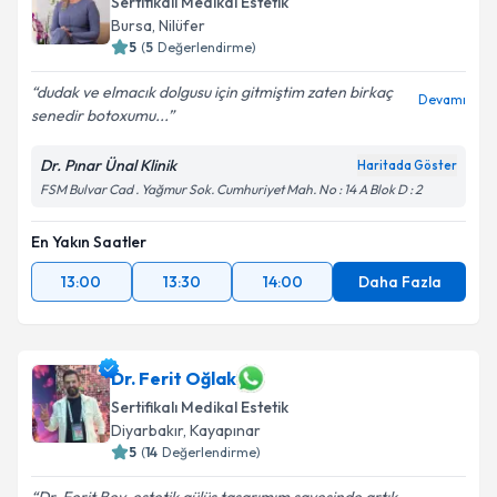
Sertifikalı Medikal Estetik
E-posta Adresiniz
Bursa
,
Nilüfer
5
(
5
Değerlendirme)
dudak ve elmacık dolgusu için gitmiştim zaten birkaç
Devamı
senedir botoxumu...
Kişisel verilerimin işlenmesine ilişkin
Aydınlatma
Metni
'ni okudum ve kişisel verilerimin belirtilen
Dr. Pınar Ünal Klinik
Haritada Göster
kapsamda işlenmesini kabul ediyorum.
FSM Bulvar Cad . Yağmur Sok. Cumhuriyet Mah. No : 14 A Blok D : 2
En Yakın Saatler
Takvim Talebini Gönder
13:00
13:30
14:00
Daha Fazla
Dr. Ferit Oğlak
Sertifikalı Medikal Estetik
Diyarbakır
,
Kayapınar
5
(
14
Değerlendirme)