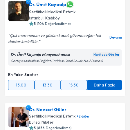
Dr. Ümit Kayaalp
Sertifikalı Medikal Estetik
İstanbul
,
Kadıköy
5
(
104
Değerlendirme)
Çok memnunum ve gözüm kapalı güveneceğim tek
Devamı
doktor kesinlikle.
Dr. Ümit Kayaalp Muayenehanesi
Haritada Göster
Göztepe Mahallesi Bağdat Caddesi Güzel Sokak No:2 Daire:6
En Yakın Saatler
13:00
13:30
15:30
Daha Fazla
Dr. Nevzat Güler
Sertifikalı Medikal Estetik
+
2
diğer
Bursa
,
Nilüfer
5
(
856
Değerlendirme)