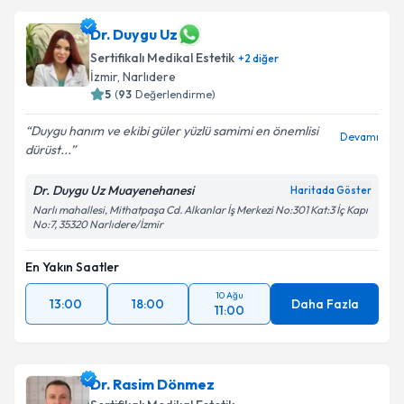
Dr. Duygu Uz
Sertifikalı Medikal Estetik
+
2
diğer
İzmir
,
Narlıdere
5
(
93
Değerlendirme)
Duygu hanım ve ekibi güler yüzlü samimi en önemlisi
Devamı
dürüst...
Dr. Duygu Uz Muayenehanesi
Haritada Göster
Narlı mahallesi, Mithatpaşa Cd. Alkanlar İş Merkezi No:301 Kat:3 İç Kapı
No:7, 35320 Narlıdere/İzmir
En Yakın Saatler
10 Ağu
13:00
18:00
Daha Fazla
11:00
Dr. Rasim Dönmez