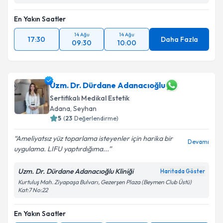
En Yakın Saatler
14 Ağu
14 Ağu
17:30
Daha Fazla
09:30
10:00
Uzm. Dr. Dürdane Adanacıoğlu
Sertifikalı Medikal Estetik
Adana
,
Seyhan
5
(
23
Değerlendirme)
Ameliyatsız yüz toparlama isteyenler için harika bir
Devamı
uygulama. LIFU yaptırdığıma...
Uzm. Dr. Dürdane Adanacıoğlu Kliniği
Haritada Göster
Kurtuluş Mah. Ziyapaşa Bulvarı, Gezerşen Plaza (Beymen Club Üstü)
Kat:7 No:22
En Yakın Saatler