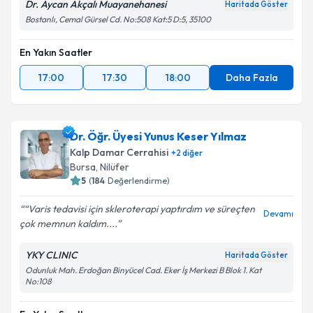
Dr. Aycan Akçalı Muayanehanesi
Haritada Göster
Bostanlı, Cemal Gürsel Cd. No:508 Kat:5 D:5, 35100
En Yakın Saatler
17:00
17:30
18:00
Daha Fazla
Dr. Öğr. Üyesi Yunus Keser Yılmaz
Kalp Damar Cerrahisi
+
2
diğer
Bursa
,
Nilüfer
5
(
184
Değerlendirme)
“Varis tedavisi için skleroterapi yaptırdım ve süreçten
Devamı
çok memnun kaldım....
YKY CLINIC
Haritada Göster
Odunluk Mah. Erdoğan Binyücel Cad. Eker İş Merkezi B Blok 1. Kat
No:108