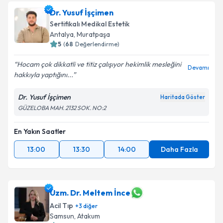
talebi oluşturun. Size bu uzmandan randevu almanız
Dr. Yusuf İşçimen
için bir takvim hazırlandığında e-posta ile
bilgilendireceğiz.
Sertifikalı Medikal Estetik
Antalya
,
Muratpaşa
E-posta Adresiniz
5
(
68
Değerlendirme)
Hocam çok dikkatli ve titiz çalışıyor hekimlik mesleğini
Devamı
hakkıyla yaptığını...
Kişisel verilerimin işlenmesine ilişkin
Aydınlatma
Dr. Yusuf İşçimen
Haritada Göster
Metni
'ni okudum ve kişisel verilerimin belirtilen
GÜZELOBA MAH. 2132 SOK. NO:2
kapsamda işlenmesini kabul ediyorum.
En Yakın Saatler
Takvim Talebini Gönder
13:00
13:30
14:00
Daha Fazla
Uzm. Dr. Meltem İnce
Acil Tıp
+
3
diğer
Samsun
,
Atakum