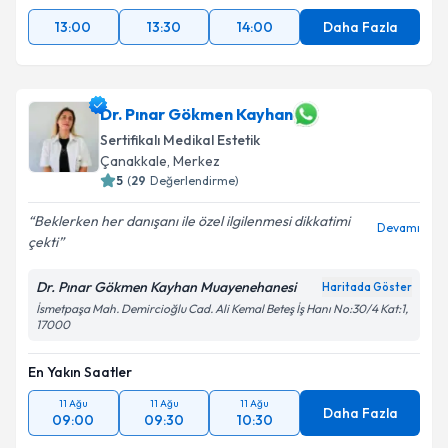
13:00
13:30
14:00
Daha Fazla
Dr. Pınar Gökmen Kayhan
Sertifikalı Medikal Estetik
Çanakkale
,
Merkez
5
(
29
Değerlendirme)
Beklerken her danışanı ile özel ilgilenmesi dikkatimi
Devamı
çekti
Dr. Pınar Gökmen Kayhan Muayenehanesi
Haritada Göster
İsmetpaşa Mah. Demircioğlu Cad. Ali Kemal Beteş İş Hanı No:30/4 Kat:1,
17000
En Yakın Saatler
11 Ağu
11 Ağu
11 Ağu
Daha Fazla
09:00
09:30
10:30