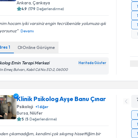
Ankara
,
Çankaya
4.9
(
179
Değerlendirme)
im hocam iyiki varsiniz engin tecrübenizle yolumuza ışık
uyorsunuz
Devamı
dres
1
Online Görüşme
ikolog Emin Terapi Merkezi
Haritada Göster
in Emeç Bulvarı, Kabil Cd No:3 D:2, 06000
Klinik Psikolog Ayşe Banu Çınar
Psikoloji
+
1
diğer
Bursa
,
Nilüfer
5
(
5
Değerlendirme)
nden çıkamadığım, kendimi çok sıkışmış hissettiğim bir