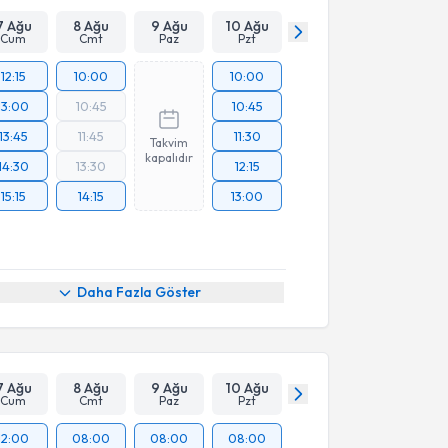
7 Ağu
8 Ağu
9 Ağu
10 Ağu
Cum
Cmt
Paz
Pzt
12:15
10:00
10:00
13:00
10:45
10:45
13:45
11:45
11:30
Takvim
kapalıdır
14:30
13:30
12:15
15:15
14:15
13:00
Daha Fazla Göster
7 Ağu
8 Ağu
9 Ağu
10 Ağu
Cum
Cmt
Paz
Pzt
12:00
08:00
08:00
08:00