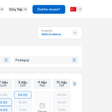
Giriş Yap
Doktor musun?
Sıralama
Akıllı Sıralama
Pedagoji
2
2
7 Ağu
8 Ağu
9 Ağu
10 Ağu
Cum
Cmt
Paz
Pzt
12:00
09:00
09:00
13:00
10:00
10:00
14:00
11:00
11:00
Takvim