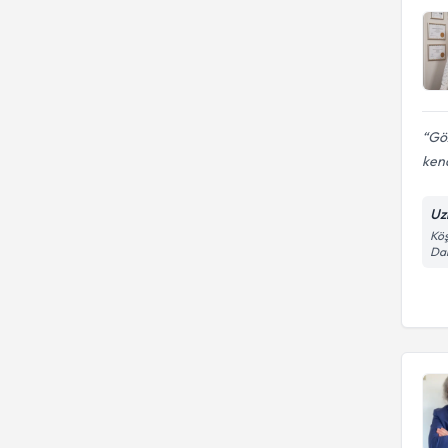
Göz
kend
Uz
Köş
Dai