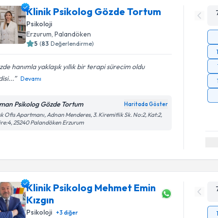
Klinik Psikolog Gözde Tortum
Psikoloji
Erzurum
,
Palandöken
5
(
83
Değerlendirme)
de hanımla yaklaşık yıllık bir terapi sürecim oldu
isi...
Devamı
man Psikolog Gözde Tortum
Haritada Göster
k Ofis Apartmanı, Adnan Menderes, 3. Kiremitlik Sk. No:2, Kat:2,
re:4, 25240 Palandöken Erzurum
Klinik Psikolog Mehmet Emin
Kızgın
Psikoloji
+
3
diğer