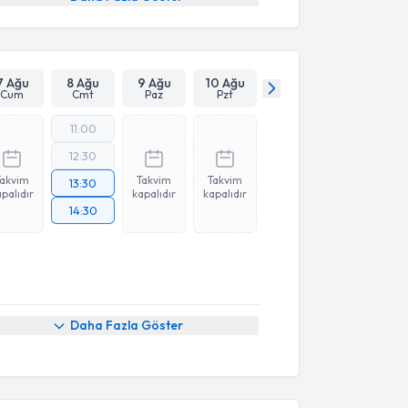
7 Ağu
8 Ağu
9 Ağu
10 Ağu
Cum
Cmt
Paz
Pzt
11:00
12:30
Takvim
Takvim
Takvim
13:30
palıdır
kapalıdır
kapalıdır
14:30
Daha Fazla Göster