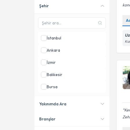
kon
Şehir
Online danışmanlık sunan
uzmanları göster
A
Uz
İstanbul
Kız
Ankara
İzmir
Balıkesir
Bursa
Hatay
Yakınımda Ara
Ken
Karabük
Zeh
Branşlar
Konumuma yakın uzmanları
göster