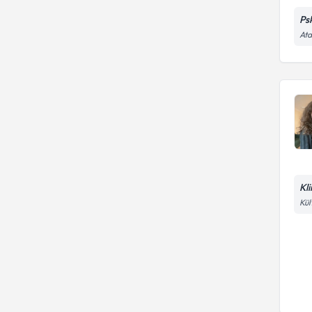
Ps
Ata
Kl
Kül