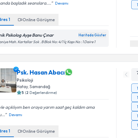
nda başladık seanslara....
Devamı
dres
1
Online Görüşme
inik Psikolog Ayşe Banu Çınar
Haritada Göster
aniye Mah. Kartallar Sok . B Blok No: 4/1 İç Kapı No : 1 Daire 1
Psk. Hasan Abacı
Psikoloji
Hatay
,
Samandağ
5
(
2
Değerlendirme)
le açıklıyım ben oraya yarım saat geç kaldım ama
...
Devamı
dres
1
Online Görüşme