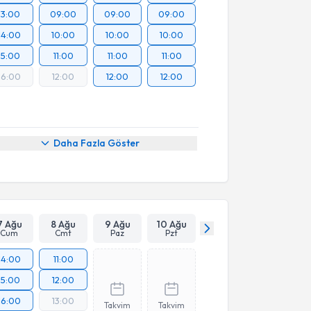
13:00
09:00
09:00
09:00
14:00
10:00
10:00
10:00
15:00
11:00
11:00
11:00
16:00
12:00
12:00
12:00
Daha Fazla Göster
7 Ağu
8 Ağu
9 Ağu
10 Ağu
Cum
Cmt
Paz
Pzt
14:00
11:00
15:00
12:00
16:00
13:00
Takvim
Takvim