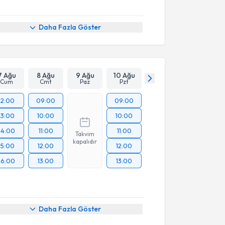
Daha Fazla Göster
7 Ağu
8 Ağu
9 Ağu
10 Ağu
Cum
Cmt
Paz
Pzt
12:00
09:00
09:00
13:00
10:00
10:00
14:00
11:00
11:00
Takvim
kapalıdır
15:00
12:00
12:00
16:00
13:00
13:00
Daha Fazla Göster