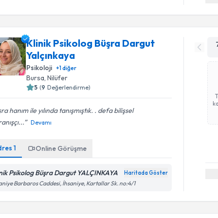
Klinik Psikolog Büşra Dargut
Yalçınkaya
Psikoloji
+
1
diğer
Bursa
,
Nilüfer
5
(
9
Değerlendirme)
ka
ra hanım ile yılında tanışmıştık. . defa bilişsel
anışçı...
Devamı
dres
1
Online Görüşme
inik Psikolog Büşra Dargut YALÇINKAYA
Haritada Göster
aniye Barbaros Caddesi, İhsaniye, Kartallar Sk. no:4/1