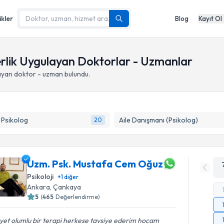
ikler
Blog
Kayıt Ol
rlik Uygulayan Doktorlar - Uzmanlar
ayan doktor - uzman bulundu.
k Psikolog
Aile Danışmanı (Psikolog)
20
Uzm. Psk. Mustafa Cem Oğuz
Psikoloji
+
1
diğer
Ankara
,
Çankaya
5
(
465
Değerlendirme)
et olumlu bir terapi herkese tavsiye ederim hocam