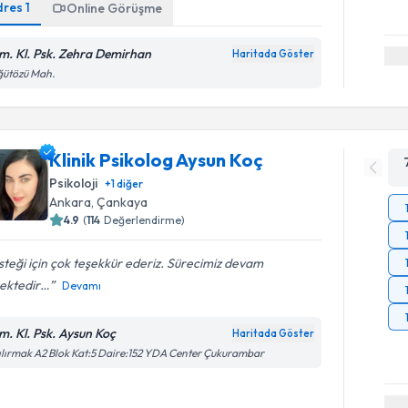
dres
1
Online Görüşme
m. Kl. Psk. Zehra Demirhan
Haritada Göster
ğütözü Mah.
Klinik Psikolog Aysun Koç
Psikoloji
+
1
diğer
Ankara
,
Çankaya
4.9
(
114
Değerlendirme)
teği için çok teşekkür ederiz. Sürecimiz devam
ektedir…
Devamı
m. Kl. Psk. Aysun Koç
Haritada Göster
ılırmak A2 Blok Kat:5 Daire:152 YDA Center Çukurambar