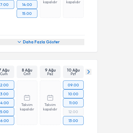
kapalıdır
kapalıdır
17:00
14:00
15:00
Daha Fazla Göster
7 Ağu
8 Ağu
9 Ağu
10 Ağu
Cum
Cmt
Paz
Pzt
12:00
09:00
13:00
10:00
14:00
11:00
Takvim
Takvim
kapalıdır
kapalıdır
15:00
12:00
16:00
13:00