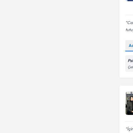
Can
tut
A
Ps
Çet
İçi