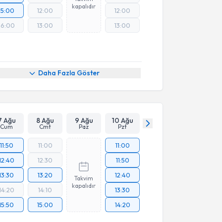
kapalıdır
15:00
12:00
12:00
16:00
13:00
13:00
Online Görüşme
Daha Fazla Göster
7 Ağu
8 Ağu
9 Ağu
10 Ağu
Cum
Cmt
Paz
Pzt
11:50
11:00
11:00
12:40
12:30
11:50
13:30
13:20
12:40
Takvim
kapalıdır
14:20
14:10
13:30
15:50
15:00
14:20