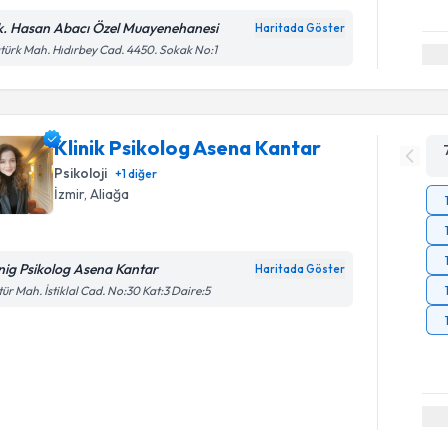
k. Hasan Abacı Özel Muayenehanesi
Haritada Göster
türk Mah. Hıdırbey Cad. 4450. Sokak No:1
Klinik Psikolog Asena Kantar
Psikoloji
+
1
diğer
İzmir
,
Aliağa
inig Psikolog Asena Kantar
Haritada Göster
tür Mah. İstiklal Cad. No:30 Kat:3 Daire:5