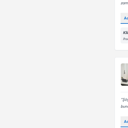
zama
A
Kl
Ihs
Şöy
bunu
A