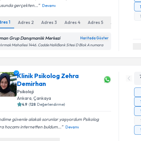
usunda gerçekten...
Devamı
dres
1
Adres
2
Adres
3
Adres
4
Adres
5
Adres
6
man Grup Danışmanlık Merkezi
Haritada Göster
ılırmak Mahallesi 1446. Cadde HalkBank Sitesi D Blok A numara
Klinik Psikolog Zehra
Demirhan
Psikoloji
Ankara
,
Çankaya
4.9
(
128
Değerlendirme)
dime güvenle alakalı sorunlar yaşıyordum Psikolog
ra hocamı internetten buldum...
Devamı