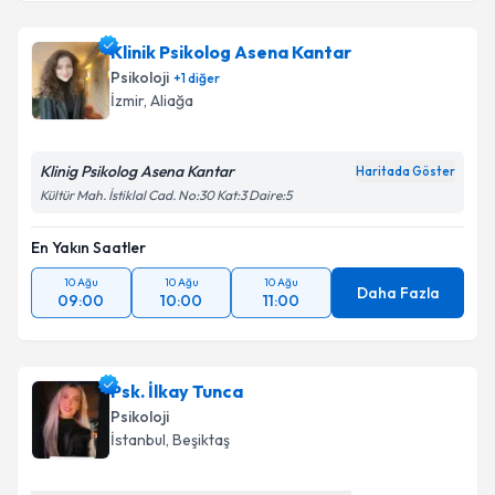
Klinik Psikolog Asena Kantar
Psikoloji
+
1
diğer
İzmir
, Aliağa
Klinig Psikolog Asena Kantar
Haritada Göster
Kültür Mah. İstiklal Cad. No:30 Kat:3 Daire:5
En Yakın Saatler
10 Ağu
10 Ağu
10 Ağu
Daha Fazla
09:00
10:00
11:00
Psk. İlkay Tunca
Psikoloji
İstanbul
, Beşiktaş