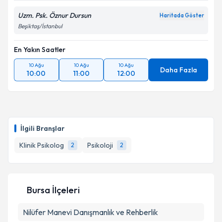
Uzm. Psk. Öznur Dursun
Haritada Göster
Beşiktaş/İstanbul
En Yakın Saatler
10 Ağu
10 Ağu
10 Ağu
Daha Fazla
10:00
11:00
12:00
İlgili Branşlar
Klinik Psikolog
Psikoloji
2
2
Bursa İlçeleri
Nilüfer
Manevi Danışmanlık ve Rehberlik