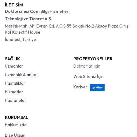
İLETİŞİM
Doktorsitesi Com Bilgi Hizmetleri
Teknoloji ve Ticaret A.Ş.
Maslak Mah. Ahi Evran Cd. A.O.S 55 Sokak No:2 Aksoy Plaza Giriş
Kat Kolektif House
İstanbul, Türkiye
SAĞLIK
PROFESYONELLER
Uzmanlar
Doktorlar İçin
Uzmanlık Alanları
Web Siteniz İçin
Hastalıklar
Kariyer
İşe Alım
Hizmetler
Hastaneler
KURUMSAL
Hakkımızda
Bize Ulaşın