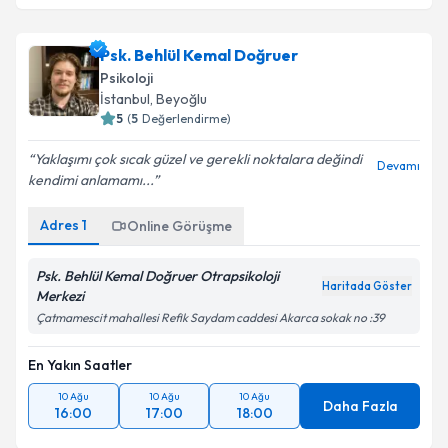
Psk. Behlül Kemal Doğruer
Psikoloji
İstanbul
, Beyoğlu
5
(
5
Değerlendirme)
Yaklaşımı çok sıcak güzel ve gerekli noktalara değindi
Devamı
kendimi anlamamı...
Adres
1
Online Görüşme
Psk. Behlül Kemal Doğruer Otrapsikoloji
Haritada Göster
Merkezi
Çatmamescit mahallesi Refik Saydam caddesi Akarca sokak no :39
En Yakın Saatler
10 Ağu
10 Ağu
10 Ağu
Daha Fazla
16:00
17:00
18:00