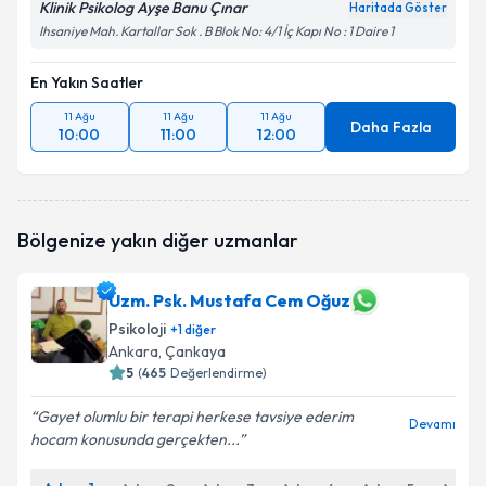
Klinik Psikolog Ayşe Banu Çınar
Haritada Göster
Ihsaniye Mah. Kartallar Sok . B Blok No: 4/1 İç Kapı No : 1 Daire 1
En Yakın Saatler
11 Ağu
11 Ağu
11 Ağu
Daha Fazla
10:00
11:00
12:00
Bölgenize yakın diğer uzmanlar
Uzm. Psk. Mustafa Cem Oğuz
Psikoloji
+
1
diğer
Ankara
, Çankaya
5
(
465
Değerlendirme)
Gayet olumlu bir terapi herkese tavsiye ederim
Devamı
hocam konusunda gerçekten...