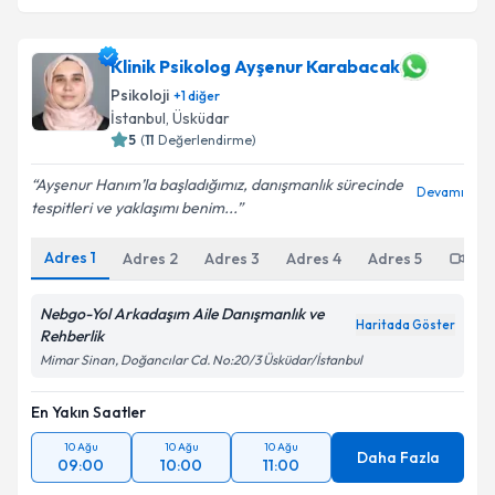
Klinik Psikolog Ayşenur Karabacak
Psikoloji
+
1
diğer
İstanbul
, Üsküdar
5
(
11
Değerlendirme)
Ayşenur Hanım’la başladığımız, danışmanlık sürecinde
Devamı
tespitleri ve yaklaşımı benim...
Adres
1
Adres
2
Adres
3
Adres
4
Adres
5
Onl
Nebgo-Yol Arkadaşım Aile Danışmanlık ve
Haritada Göster
Rehberlik
Mimar Sinan, Doğancılar Cd. No:20/3 Üsküdar/İstanbul
En Yakın Saatler
10 Ağu
10 Ağu
10 Ağu
Daha Fazla
09:00
10:00
11:00