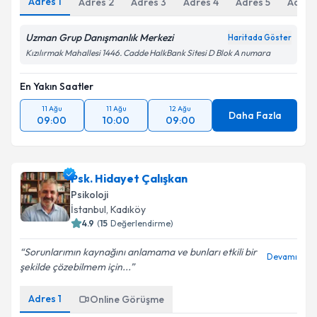
Adres
1
Adres
2
Adres
3
Adres
4
Adres
5
Adres
Uzman Grup Danışmanlık Merkezi
Haritada Göster
Kızılırmak Mahallesi 1446. Cadde HalkBank Sitesi D Blok A numara
En Yakın Saatler
11 Ağu
11 Ağu
12 Ağu
Daha Fazla
09:00
10:00
09:00
Psk. Hidayet Çalışkan
Psikoloji
İstanbul
, Kadıköy
4.9
(
15
Değerlendirme)
Sorunlarımın kaynağını anlamama ve bunları etkili bir
Devamı
şekilde çözebilmem için...
Adres
1
Online Görüşme