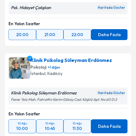
Psk. Hidayet Çalışkan
Haritada Göster
En Yakın Saatler
20:00
21:00
22:00
Daha Fazla
Klinik Psikolog Süleyman Erdönmez
Psikoloji
+
1
diğer
İstanbul
, Kadıköy
Klinik Psikolog Süleyman Erdönmez
Haritada Göster
Fener Yolu Mah. Fahrettin Kerim Gökay Cad. Köşklü Apt. No:60 D:2
En Yakın Saatler
10 Ağu
10 Ağu
10 Ağu
Daha Fazla
10:00
10:45
11:30