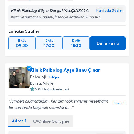
Klinik Psikolog Büşra Dargut YALÇINKAYA
Haritada Göster
İhsaniye Barbaros Caddesi, İhsaniye, Kartallar Sk. no:4/1
En Yakın Saatler
11 Ağu
13 Ağu
13 Ağu
Daha Fazla
09:30
17:30
18:30
Klinik Psikolog Ayşe Banu Çınar
Psikoloji
+
1
diğer
Bursa
, Nilüfer
5
(
5
Değerlendirme)
İçinden çıkamadığım, kendimi çok sıkışmış hissettiğim
Devamı
bir zamanda başladık seanslara....
Adres
1
Online Görüşme