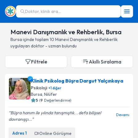
Doktor, klinik ara...
Manevi Danışmanlık ve Rehberlik, Bursa
Bursa
içinde toplam
10
Manevi Danışmanlık ve Rehberlik
uygulayan doktor - uzman bulundu
Filtrele
Akıllı Sıralama
Klinik Psikolog Büşra Dargut Yalçınkaya
Psikoloji
+
1
diğer
Bursa
, Nilüfer
5
(
9
Değerlendirme)
Büşra hanım ile yılında tanışmıştık. . defa bilişsel
Devamı
davranışçı...
Adres
1
Online Görüşme