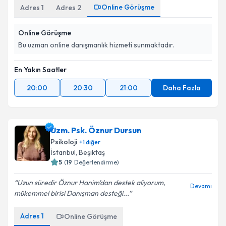
Online Görüşme
Adres
1
Adres
2
Online Görüşme
Bu uzman online danışmanlık hizmeti sunmaktadır.
En Yakın Saatler
20:00
20:30
21:00
Daha Fazla
Uzm. Psk. Öznur Dursun
Psikoloji
+
1
diğer
İstanbul
, Beşiktaş
5
(
19
Değerlendirme)
Uzun süredir Öznur Hanim'dan destek aliyorum,
Devamı
mükemmel birisi Danışman desteği...
Adres
1
Online Görüşme