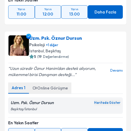
En Yakın Saatler
Yarın
Yarın
Yarın
Daha Fazla
11:00
12:00
13:00
Uzm. Psk. Öznur Dursun
Psikoloji
+
1
diğer
İstanbul
, Beşiktaş
5
(
19
Değerlendirme)
Uzun süredir Öznur Hanim'dan destek aliyorum,
Devamı
mükemmel birisi Danışman desteği...
Adres
1
Online Görüşme
Uzm. Psk. Öznur Dursun
Haritada Göster
Beşiktaş/İstanbul
En Yakın Saatler