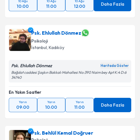
10 Ağu
10 Ağu
10 Ağu
Daha Fazla
10:00
11:00
12:00
Psk. Ehlullah Dönmez
Psikoloji
İstanbul
, Kadıköy
Psk. Ehlullah Dönmez
Haritada Göster
Bağdat caddesi Şaşkın Bakkalı Mahallesi No:390 Naim bey Apt K:4 D:6
34740
En Yakın Saatler
Yarın
Yarın
Yarın
Daha Fazla
09:00
10:00
11:00
Psk. Behlül Kemal Doğruer