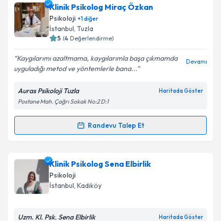
Psk. Tuğba Kara Aydınlıoğlu
için randevu takvimi
Klinik Psikolog Miraç Özkan
talebi oluşturun. Size bu uzmandan randevu almanız
Psikoloji
+
1
diğer
için bir takvim hazırlandığında e-posta ile
İstanbul
, Tuzla
bilgilendireceğiz.
5
(
4
Değerlendirme)
E-posta Adresiniz
Kaygılarımı azaltmama, kaygılarımla başa çıkmamda
Devamı
uyguladığı metod ve yöntemlerle bana...
Auras Psikoloji Tuzla
Haritada Göster
Postane Mah. Çağrı Sokak No:2 D:1
Kişisel verilerimin işlenmesine ilişkin
Aydınlatma
Metni
'ni okudum ve kişisel verilerimin belirtilen
kapsamda işlenmesini kabul ediyorum.
Randevu Talep Et
Randevu Takvimi Talebi
Takvim Talebini Gönder
Klinik Psikolog Miraç Özkan
için randevu takvimi
Klinik Psikolog Sena Elbirlik
talebi oluşturun. Size bu uzmandan randevu almanız
Psikoloji
için bir takvim hazırlandığında e-posta ile
İstanbul
, Kadıköy
bilgilendireceğiz.
E-posta Adresiniz
Uzm. Kl. Psk. Sena Elbirlik
Haritada Göster