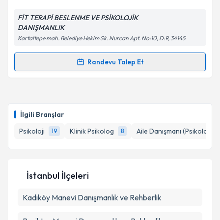
FİT TERAPİ BESLENME VE PSİKOLOJİK
Kişisel verilerimin işlenmesine ilişkin
Aydınlatma
DANIŞMANLIK
Metni
'ni okudum ve kişisel verilerimin belirtilen
Kartaltepe mah. Belediye Hekim Sk. Nurcan Apt. No:10, D:9, 34145
kapsamda işlenmesini kabul ediyorum.
Randevu Talep Et
Randevu Takvimi Talebi
Takvim Talebini Gönder
Klinik Psikolog Şeyma Uzun
için randevu takvimi
talebi oluşturun. Size bu uzmandan randevu almanız
İlgili Branşlar
için bir takvim hazırlandığında e-posta ile
bilgilendireceğiz.
Psikoloji
Klinik Psikolog
Aile Danışmanı (Psikolog)
19
8
E-posta Adresiniz
İstanbul İlçeleri
Kadıköy
Kişisel verilerimin işlenmesine ilişkin
Manevi Danışmanlık ve Rehberlik
Aydınlatma
Metni
'ni okudum ve kişisel verilerimin belirtilen
kapsamda işlenmesini kabul ediyorum.