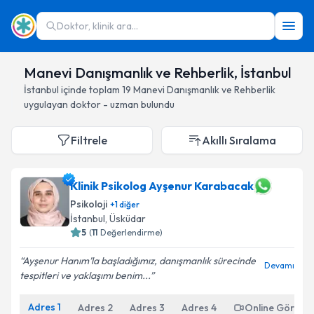
Doktor, klinik ara...
Manevi Danışmanlık ve Rehberlik, İstanbul
İstanbul
içinde toplam
19
Manevi Danışmanlık ve Rehberlik
uygulayan doktor - uzman bulundu
Filtrele
Akıllı Sıralama
Klinik Psikolog Ayşenur Karabacak
Psikoloji
+
1
diğer
İstanbul
, Üsküdar
5
(
11
Değerlendirme)
Ayşenur Hanım’la başladığımız, danışmanlık sürecinde
Devamı
tespitleri ve yaklaşımı benim...
Adres
1
Adres
2
Adres
3
Adres
4
Online Görüşm