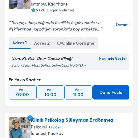
İstanbul
, Kağıthane
5
(
90
Değerlendirme)
Terapiye başladığımda özellikle özgüvenimle ve
Devamı
ilişkilerimde yaşadığım sorunlarla baş etmekte...
Adres
1
Adres
2
Online Görüşme
Uzm. Kl. Psk. Onur Cansız Kliniği
Haritada Göster
Sultan Selim Mah. Sultan Selim Cad. No:57 D:4
En Yakın Saatler
Yarın
Yarın
Yarın
Daha Fazla
09:00
10:00
11:00
Klinik Psikolog Süleyman Erdönmez
Psikoloji
+
1
diğer
İstanbul
, Kadıköy