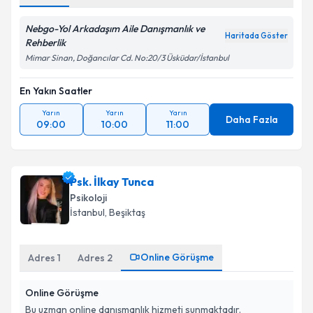
Nebgo-Yol Arkadaşım Aile Danışmanlık ve
Haritada Göster
Rehberlik
Mimar Sinan, Doğancılar Cd. No:20/3 Üsküdar/İstanbul
En Yakın Saatler
Yarın
Yarın
Yarın
Daha Fazla
09:00
10:00
11:00
Psk. İlkay Tunca
Psikoloji
İstanbul
, Beşiktaş
Online Görüşme
Adres
1
Adres
2
Online Görüşme
Bu uzman online danışmanlık hizmeti sunmaktadır.