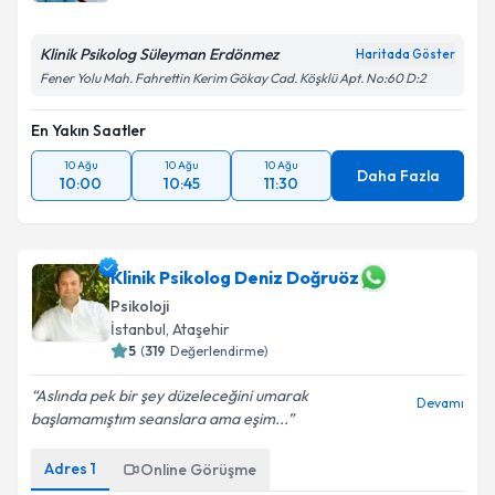
Klinik Psikolog Süleyman Erdönmez
Haritada Göster
Fener Yolu Mah. Fahrettin Kerim Gökay Cad. Köşklü Apt. No:60 D:2
En Yakın Saatler
10 Ağu
10 Ağu
10 Ağu
Daha Fazla
10:00
10:45
11:30
Klinik Psikolog Deniz Doğruöz
Psikoloji
İstanbul
, Ataşehir
5
(
319
Değerlendirme)
Aslında pek bir şey düzeleceğini umarak
Devamı
başlamamıştım seanslara ama eşim...
Adres
1
Online Görüşme