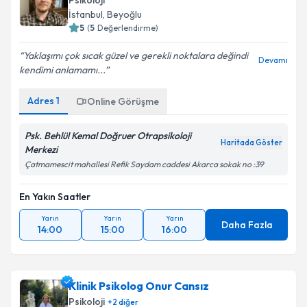
Psikoloji
İstanbul
, Beyoğlu
5
(
5
Değerlendirme)
Yaklaşımı çok sıcak güzel ve gerekli noktalara değindi
Devamı
kendimi anlamamı...
Adres
1
Online Görüşme
Psk. Behlül Kemal Doğruer Otrapsikoloji
Haritada Göster
Merkezi
Çatmamescit mahallesi Refik Saydam caddesi Akarca sokak no :39
En Yakın Saatler
Yarın
Yarın
Yarın
Daha Fazla
14:00
15:00
16:00
Klinik Psikolog Onur Cansız
Psikoloji
+
2
diğer