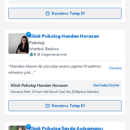
Randevu Talep Et
Randevu Takvimi Talebi
Kişisel verilerimin işlenmesine ilişkin
Aydınlatma
Metni
'ni okudum ve kişisel verilerimin belirtilen
kapsamda işlenmesini kabul ediyorum.
Klinik Psikolog Sena Elbirlik
için randevu takvimi
Klinik Psikolog Handan Horasan
talebi oluşturun. Size bu uzmandan randevu almanız
Psikoloji
için bir takvim hazırlandığında e-posta ile
İstanbul
, Beykoz
bilgilendireceğiz.
Takvim Talebini Gönder
5
(
5
Değerlendirme)
E-posta Adresiniz
Handan Hanım ile yüz yüze seans yapma fırsatımın
Devamı
olmasını çok...
Klinik Psikolog Handan Horasan
Haritada Göster
Kavacık Mah. Orhan Veli Kanık Cad. No 32 Beykoz İstanbul
Kişisel verilerimin işlenmesine ilişkin
Aydınlatma
Metni
'ni okudum ve kişisel verilerimin belirtilen
kapsamda işlenmesini kabul ediyorum.
Randevu Talep Et
Randevu Takvimi Talebi
Takvim Talebini Gönder
Klinik Psikolog Handan Horasan
için randevu
Klinik Psikolog İlayda Asılsamancı