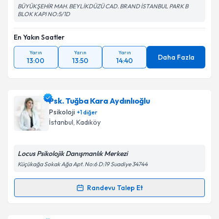
BÜYÜKŞEHİR MAH. BEYLİKDÜZÜ CAD. BRAND İSTANBUL PARK B
BLOK KAPI NO:5/1D
En Yakın Saatler
Yarın
Yarın
Yarın
Daha Fazla
13:00
13:50
14:40
Psk. Tuğba Kara Aydınlıoğlu
Psikoloji
+
1
diğer
İstanbul
, Kadıköy
Locus Psikolojik Danışmanlık Merkezi
Küçükağa Sokak Ağa Apt. No:6 D:19 Suadiye 34744
Randevu Talep Et
Randevu Takvimi Talebi