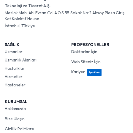
Teknoloji ve Ticaret A.Ş.
Maslak Mah. Ahi Evran Cd. A.O.S 55 Sokak No:2 Aksoy Plaza Giriş
Kat Kolektif House
İstanbul, Türkiye
SAĞLIK
PROFESYONELLER
Uzmanlar
Doktorlar İçin
Uzmanlık Alanları
Web Siteniz İçin
Hastalıklar
Kariyer
İşe Alım
Hizmetler
Hastaneler
KURUMSAL
Hakkımızda
Bize Ulaşın
Gizlilik Politikası