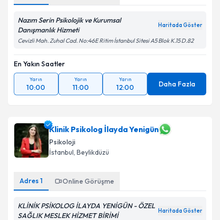
Nazım Serin Psikolojik ve Kurumsal
Haritada Göster
Danışmanlık Hizmeti
Cevizli Mah. Zuhal Cad. No:46E Ritim İstanbul Sitesi A5 Blok K.15 D.82
En Yakın Saatler
Yarın
Yarın
Yarın
Daha Fazla
10:00
11:00
12:00
Klinik Psikolog İlayda Yenigün
Psikoloji
İstanbul
, Beylikdüzü
Adres
1
Online Görüşme
KLİNİK PSİKOLOG İLAYDA YENİGÜN - ÖZEL
Haritada Göster
SAĞLIK MESLEK HİZMET BİRİMİ