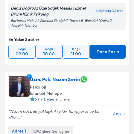
Deniz Doğruöz Özel Sağlık Meslek Hizmet
Haritada Göster
Birimi Klinik Psikolog
Barbaros Mah. Ak Zambak Sk. Uphill Towers B-Blok Kat 1 Daire 2
Ataşehir İstanbul
En Yakın Saatler
8 Ağu
8 Ağu
8 Ağu
Daha Fazla
09:00
10:00
11:00
Uzm. Psk. Nazım Serin
Psikoloji
İstanbul
, Maltepe
5
(
17
Değerlendirme)
Nazım hoca ile yaklaşık iki yıldır tanışıyoruz ve bu
Devamı
süre...
Adres
1
Online Görüşme