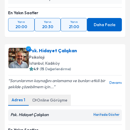
En Yakın Saatler
Yarın
Yarın
Yarın
Daha Fazla
20:00
20:30
21:00
Psk. Hidayet Çalışkan
Psikoloji
İstanbul
, Kadıköy
4.9
(
15
Değerlendirme)
Sorunlarımın kaynağını anlamama ve bunları etkili bir
Devamı
şekilde çözebilmem için...
Adres
1
Online Görüşme
Psk. Hidayet Çalışkan
Haritada Göster