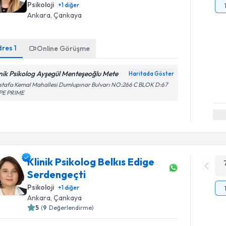
Psikoloji
+
1
diğer
Ankara
, Çankaya
dres
1
Online Görüşme
inik Psikolog Ayşegül Menteşeoğlu Mete
Haritada Göster
tafa Kemal Mahallesi Dumlupınar Bulvarı NO:266 C BLOK D:67
PE PRIME
Klinik Psikolog Belkıs Edige
Serdengeçti
Psikoloji
+
1
diğer
Ankara
, Çankaya
5
(
9
Değerlendirme)