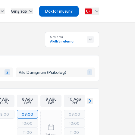
Giriş Yap
Doktor musun?
Sıralama
Akıllı Sıralama
Aile Danışmanı (Psikolog)
2
1
7 Ağu
8 Ağu
9 Ağu
10 Ağu
Cum
Cmt
Paz
Pzt
18:00
09:00
09:00
10:00
10:00
11:00
11:00
Takvim