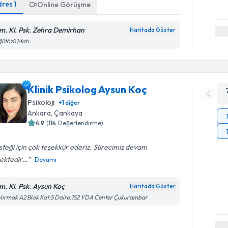
dres
1
Online Görüşme
m. Kl. Psk. Zehra Demirhan
Haritada Göster
ğütözü Mah.
Klinik Psikolog Aysun Koç
Psikoloji
+
1
diğer
Ankara
, Çankaya
4.9
(
114
Değerlendirme)
teği için çok teşekkür ederiz. Sürecimiz devam
ektedir…
Devamı
m. Kl. Psk. Aysun Koç
Haritada Göster
ılırmak A2 Blok Kat:5 Daire:152 YDA Center Çukurambar