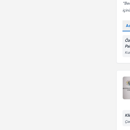
Bel
içini
A
Öz
Ps
Kız
Kl
Çan