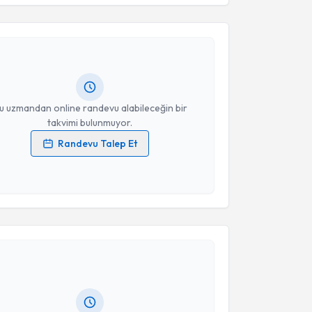
esini kabul ediyorum.
 Ayşe Nur Aslan Erdem
için randevu takvimi talebi
Takvim Talebini Gönder
Size bu uzmandan randevu almanız için bir takvim
ında e-posta ile bilgilendireceğiz.
resiniz
u uzmandan online randevu alabileceğin bir
takvimi bulunmuyor.
Randevu Talep Et
 verilerimin işlenmesine ilişkin
Aydınlatma Metni
'ni
 ve kişisel verilerimin belirtilen kapsamda
esini kabul ediyorum.
akvimi Talebi
Takvim Talebini Gönder
yra Cevahir
için randevu takvimi talebi oluşturun.
andan randevu almanız için bir takvim
ında e-posta ile bilgilendireceğiz.
resiniz