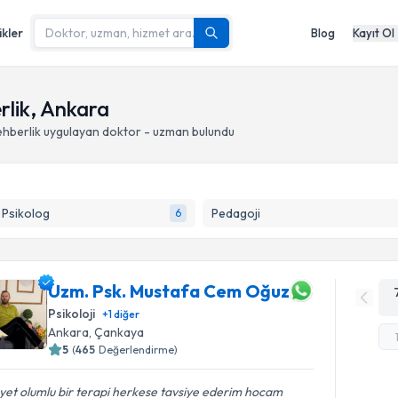
ikler
Blog
Kayıt Ol
rlik, Ankara
ehberlik
uygulayan doktor - uzman bulundu
k Psikolog
Pedagoji
6
Uzm. Psk. Mustafa Cem Oğuz
Psikoloji
+
1
diğer
Ankara
, Çankaya
5
(
465
Değerlendirme)
et olumlu bir terapi herkese tavsiye ederim hocam