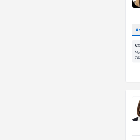
A
Kl
Mus
TE