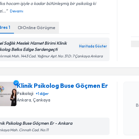
kıs hocam işiyle o kadar bütünleşmiş bir psikolog ki
zi...
Devamı
dres
1
Online Görüşme
el Sağlık Meslek Hizmet Birimi Klinik
Haritada Göster
ikolog Belkıs Edige Serdengeçti
Randevu T
ılırmak Mah. 1443 Cad. Yağmur Apt. No: 31 D: 7 Çankaya Ankara
Klinik Ps
oluşturun. 
Klinik Psikolog Buse Göçmen Er
hazırlandığ
Psikoloji
+
1
diğer
E-posta Ad
Ankara
, Çankaya
B
inik Psikolog Buse Göçmen Er - Ankara
Kişisel
kaya Mah. Cinnah Cad. No:11
Randevu T
okudum