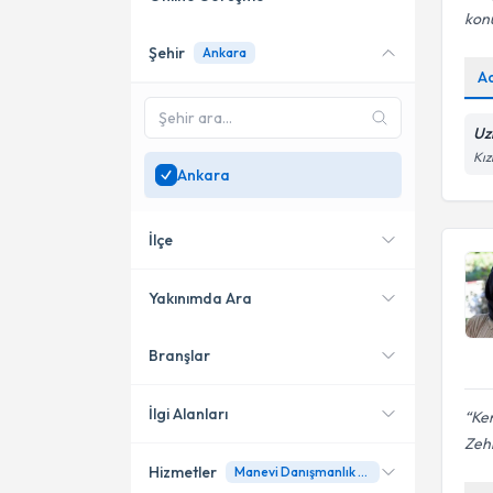
kon
Şehir
Ankara
Online danışmanlık sunan
A
uzmanları göster
Sadece
Ankara
bölgesinde
Uz
uzman ara
Kız
Ankara
İlçe
Yakınımda Ara
Branşlar
Konumuma yakın uzmanları
Çankaya
göster
Etimesgut
İlgi Alanları
Ken
Zeh
Pursaklar
Hizmetler
Manevi Danışmanlık ve Rehberlik
Psikoloji