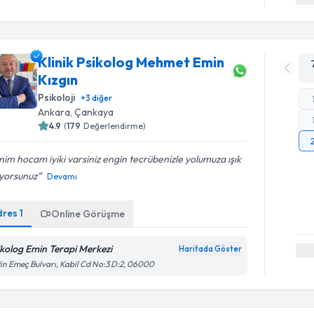
Klinik Psikolog Mehmet Emin
Kızgın
Psikoloji
+
3
diğer
Ankara
, Çankaya
4.9
(
179
Değerlendirme)
im hocam iyiki varsiniz engin tecrübenizle yolumuza ışık
uyorsunuz
Devamı
dres
1
Online Görüşme
ikolog Emin Terapi Merkezi
Haritada Göster
in Emeç Bulvarı, Kabil Cd No:3 D:2, 06000