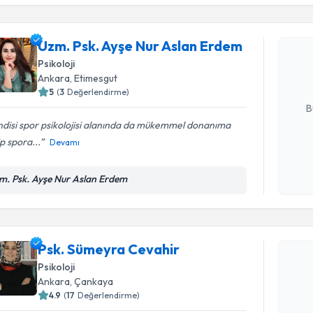
işlenm
Uzm. Psk.
Uzm. Psk. Ayşe Nur Aslan Erdem
oluşturun. 
hazırlandığ
Psikoloji
Ankara
, Etimesgut
E-posta Ad
5
(
3
Değerlendirme)
B
disi spor psikolojisi alanında da mükemmel donanıma
p spora...
Devamı
Kişisel
okudum
m. Psk. Ayşe Nur Aslan Erdem
işlenm
Randevu T
Psk. Sümeyra Cevahir
Psk. Süme
Size bu uzm
Psikoloji
hazırlandığ
Ankara
, Çankaya
4.9
(
17
Değerlendirme)
E-posta Ad