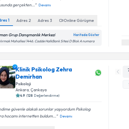
usunda gerçekten...
Devamı
dres
1
Adres
2
Adres
3
Online Görüşme
man Grup Danışmanlık Merkezi
Haritada Göster
ılırmak Mahallesi 1446. Cadde HalkBank Sitesi D Blok A numara
Klinik Psikolog Zehra
Demirhan
Psikoloji
Ankara
, Çankaya
4.9
(
128
Değerlendirme)
dime güvenle alakalı sorunlar yaşıyordum Psikolog
ra hocamı internetten buldum...
Devamı