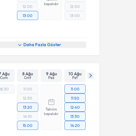
kapalıdır
12:00
12:00
13:00
13:00
Daha Fazla Göster
7 Ağu
8 Ağu
9 Ağu
10 Ağu
Cum
Cmt
Paz
Pzt
18:30
11:00
11:00
12:30
11:50
13:20
12:40
Takvim
kapalıdır
14:10
13:30
15:00
14:20