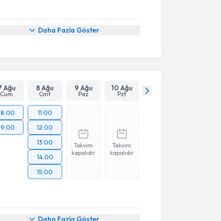
Daha Fazla Göster
7 Ağu
8 Ağu
9 Ağu
10 Ağu
Cum
Cmt
Paz
Pzt
18:00
11:00
19:00
12:00
13:00
Takvim
Takvim
kapalıdır
kapalıdır
14:00
15:00
Daha Fazla Göster