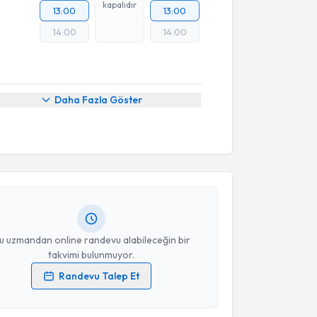
kapalıdır
13:00
13:00
14:00
14:00
Daha Fazla Göster
akvimi Talebi
ikolog Buse Göçmen Er
için randevu takvimi talebi
Size bu uzmandan randevu almanız için bir takvim
ında e-posta ile bilgilendireceğiz.
resiniz
u uzmandan online randevu alabileceğin bir
takvimi bulunmuyor.
Randevu Talep Et
 verilerimin işlenmesine ilişkin
Aydınlatma Metni
'ni
akvimi Talebi
 ve kişisel verilerimin belirtilen kapsamda