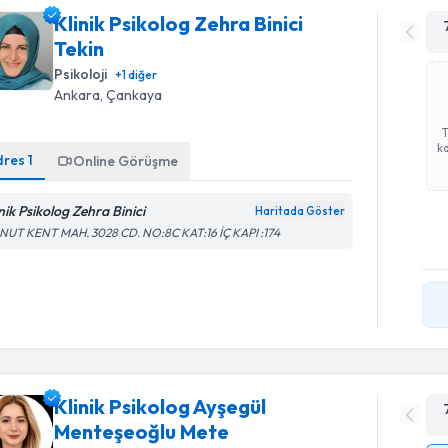
Klinik Psikolog Zehra Binici
Tekin
Psikoloji
+
1
diğer
Ankara
, Çankaya
ka
dres
1
Online Görüşme
nik Psikolog Zehra Binici
Haritada Göster
NUT KENT MAH. 3028 CD. NO:8C KAT:16 İÇ KAPI :174
Klinik Psikolog Ayşegül
Menteşeoğlu Mete