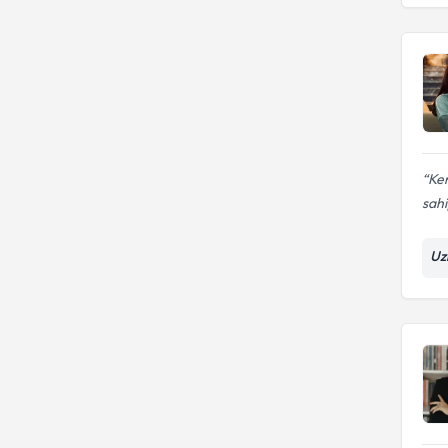
Ken
sahi
Uz