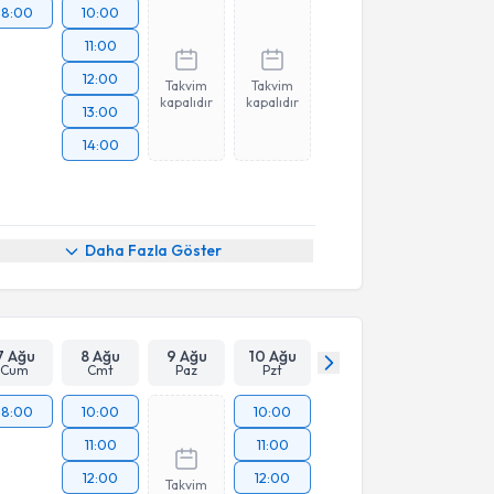
18:00
10:00
11:00
12:00
Takvim
Takvim
kapalıdır
kapalıdır
13:00
14:00
Daha Fazla Göster
7 Ağu
8 Ağu
9 Ağu
10 Ağu
Cum
Cmt
Paz
Pzt
18:00
10:00
10:00
11:00
11:00
12:00
12:00
Takvim