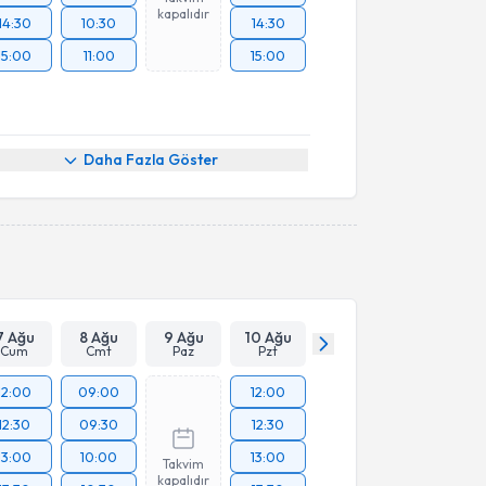
kapalıdır
14:30
10:30
14:30
15:00
11:00
15:00
Daha Fazla Göster
7 Ağu
8 Ağu
9 Ağu
10 Ağu
Cum
Cmt
Paz
Pzt
12:00
09:00
12:00
12:30
09:30
12:30
13:00
10:00
13:00
Takvim
kapalıdır