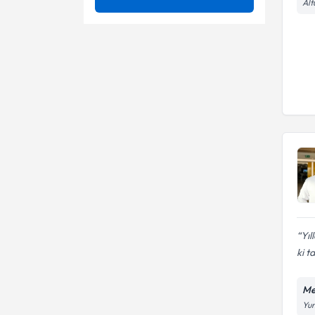
Alt
Ameliyatsız Bel Ve Boyun Fıtığı
Uzmanlık Alınan Kurum
Ümraniye
Ağrı tedavisi ( algoloji )
Tedavisi
Bel Fıtığı
Üsküdar
Algolojik girişimler
Ünvan
İSTANBUL ÜNİVERSİTESİ
Bel-Sırt-Boyun Ağrıları Tanı Ve
CERRAHPAŞA (İNGİLİZCE) TIP
Ameliyatsız Bel ve Boyun Fıtığı
Tedavisi
FAKÜLTESİ
Tedavisi
Marmara Üniversitesi Tıp
Bel, sırt ve boyun ağrılarında
Bel Kayması Ameliyatı
Fakültesi
ultrason eşliğinde faset
denervasyonu ve
Belden su alınması (lomber
Dr. Öğr. Üyesi
Bel-sırt-boyun ağrıları tanı ve
enjeksiyonlar
ponksiyon)işlemleri
tedavisi
Beyin Anevrizması
Bel ve boyun fıtığı
mikrocerrahi diskektomi
Beyin Damar Hastalıkları
Beyin Damar Hastalıkları
Ameliyatları( Anevrizma, AVM,
Ameliyatları( Anevrizma, AVM,
Kavernom)
Beyin damar yumağı (AVM)
Kavernom)
Beyin damar yumağı (AVM)
Yıl
cerrahisi
cerrahisi
ki t
Beyin Kanaması Tedavisi
Beyin Kanamaları
(İntraserebral, Subaraknoid,
Me
Subdural, Epidural)
Beyin kanaması ameliyatları
Yun