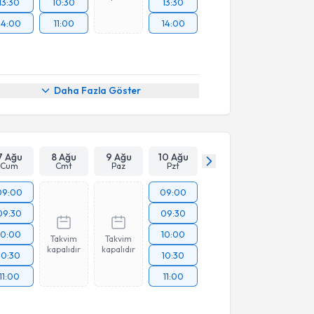
13:30
10:30
13:30
14:00
11:00
14:00
Daha Fazla Göster
7 Ağu
8 Ağu
9 Ağu
10 Ağu
Cum
Cmt
Paz
Pzt
09:00
09:00
09:30
09:30
10:00
10:00
Takvim
Takvim
kapalıdır
kapalıdır
10:30
10:30
11:00
11:00