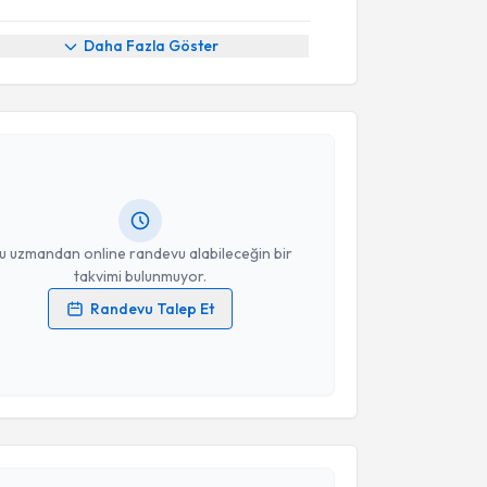
Daha Fazla Göster
akvimi Talebi
tuğrul Pınar
için randevu takvimi talebi oluşturun.
andan randevu almanız için bir takvim
ında e-posta ile bilgilendireceğiz.
resiniz
u uzmandan online randevu alabileceğin bir
takvimi bulunmuyor.
Randevu Talep Et
 verilerimin işlenmesine ilişkin
Aydınlatma Metni
'ni
 ve kişisel verilerimin belirtilen kapsamda
esini kabul ediyorum.
akvimi Talebi
Takvim Talebini Gönder
stafa Kakşi
için randevu takvimi talebi oluşturun.