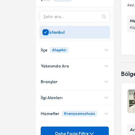
kez.
Me
Küç
İstanbul
İlçe
Ataşehir
Yakınımda Ara
Bölg
Branşlar
Konumuma yakın uzmanları
Ataşehir
göster
Bahçelievler
İlgi Alanları
Büyükçekmece
Hizmetler
Kraniyosinostozis
Beyin ve Sinir Cerrahisi
Gaziosmanpaşa
Ac
Mezuniyet
Ağrı Pompası
Daha Fazla Filtre
Sultangazi