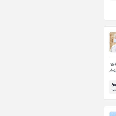
Ert
daki
Hi
Sar