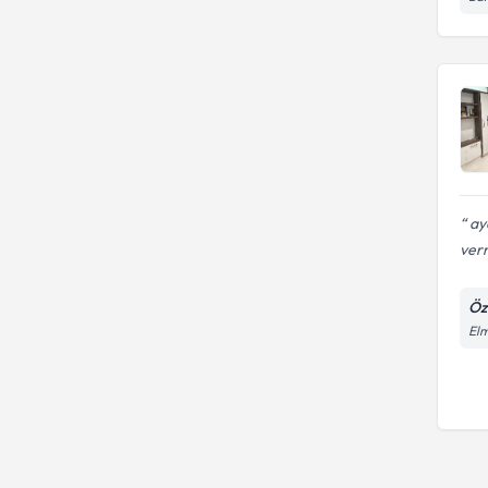
ayd
verm
Öz
Elm