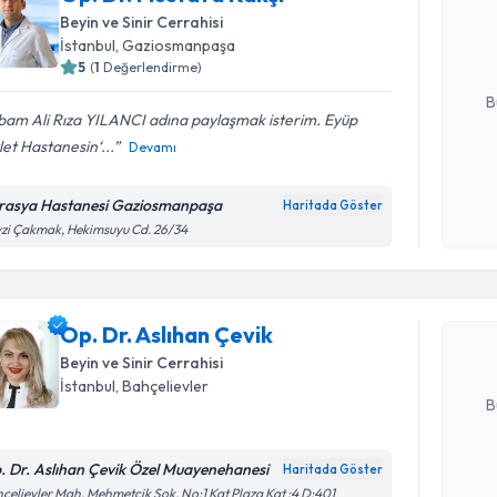
Size bu uzm
Beyin ve Sinir Cerrahisi
hazırlandığ
İstanbul
, Gaziosmanpaşa
5
(
1
Değerlendirme)
E-posta Ad
B
bam Ali Rıza YILANCI adına paylaşmak isterim. Eyüp
et Hastanesin‘...
Devamı
Kişisel
okudum
rasya Hastanesi Gaziosmanpaşa
Haritada Göster
Randevu T
işlenm
zi Çakmak, Hekimsuyu Cd. 26/34
Op. Dr. As
Size bu uzm
Op. Dr. Aslıhan Çevik
hazırlandığ
Beyin ve Sinir Cerrahisi
E-posta Ad
İstanbul
, Bahçelievler
B
. Dr. Aslıhan Çevik Özel Muayenehanesi
Haritada Göster
Kişisel
çelievler Mah. Mehmetçik Sok. No:1 Kat Plaza Kat :4 D:401