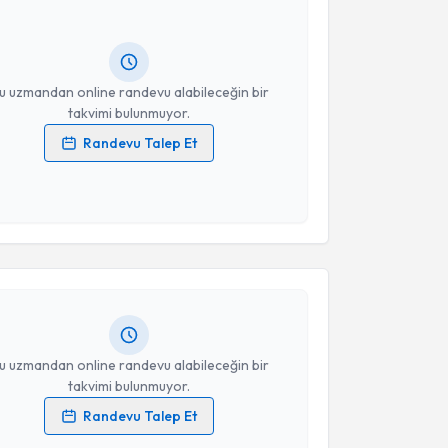
andan randevu almanız için bir takvim
ında e-posta ile bilgilendireceğiz.
resiniz
u uzmandan online randevu alabileceğin bir
takvimi bulunmuyor.
Randevu Talep Et
 verilerimin işlenmesine ilişkin
Aydınlatma Metni
'ni
 ve kişisel verilerimin belirtilen kapsamda
akvimi Talebi
esini kabul ediyorum.
lıhan Çevik
için randevu takvimi talebi oluşturun.
Takvim Talebini Gönder
andan randevu almanız için bir takvim
ında e-posta ile bilgilendireceğiz.
resiniz
u uzmandan online randevu alabileceğin bir
takvimi bulunmuyor.
Randevu Talep Et
 verilerimin işlenmesine ilişkin
Aydınlatma Metni
'ni