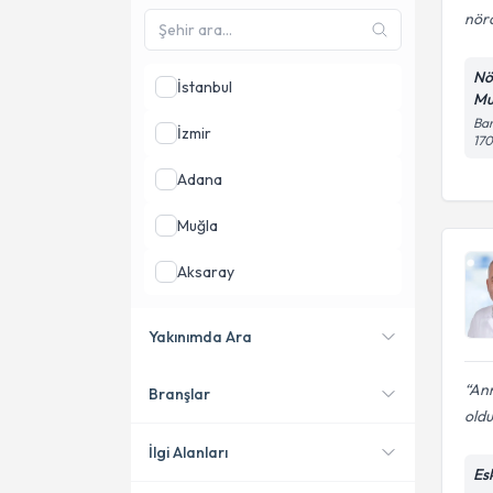
nöra
Nö
İstanbul
Mu
Bar
İzmir
17
Adana
Muğla
Aksaray
Antalya
Yakınımda Ara
Çanakkale
Ann
Branşlar
Konumuma yakın uzmanları
oldu
göster
İlgi Alanları
Es