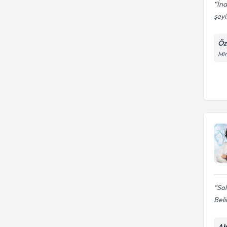
İna
şeyi.
Öz
Mim
Sol
Beli
Ah