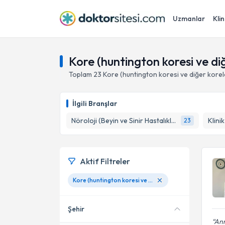
Uzmanlar
Klin
Kore (huntington koresi ve d
Toplam
23
Kore (huntington koresi ve diğer korel
İlgili Branşlar
Nöroloji (Beyin ve Sinir Hastalıkları)
Klini
23
Aktif Filtreler
Kore (huntington koresi ve diğer koreler)
Şehir
Ann