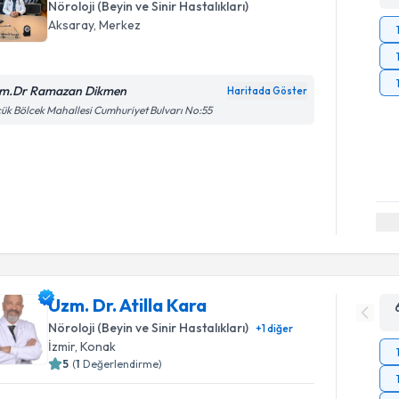
Nöroloji (Beyin ve Sinir Hastalıkları)
Aksaray
,
Merkez
m.Dr Ramazan Dikmen
Haritada Göster
ük Bölcek Mahallesi Cumhuriyet Bulvarı No:55
Uzm. Dr. Atilla Kara
Nöroloji (Beyin ve Sinir Hastalıkları)
+
1
diğer
İzmir
,
Konak
5
(
1
Değerlendirme)