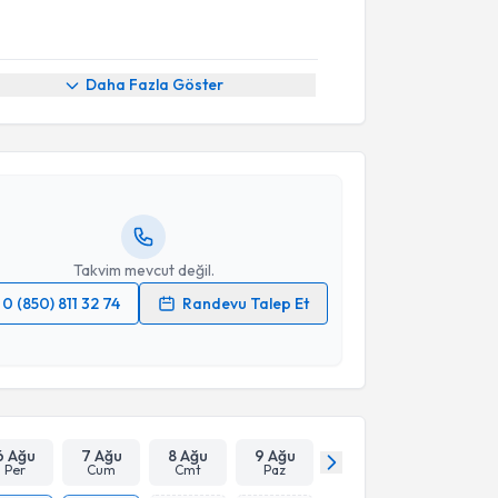
akvimi Talebi
Daha Fazla Göster
nci Emekli
için randevu takvimi talebi oluşturun. Size
 randevu almanız için bir takvim hazırlandığında e-
lgilendireceğiz.
resiniz
Takvim mevcut değil.
0 (850) 811 32 74
Randevu Talep Et
 verilerimin işlenmesine ilişkin
Aydınlatma Metni
'ni
 ve kişisel verilerimin belirtilen kapsamda
esini kabul ediyorum.
Takvim Talebini Gönder
6 Ağu
7 Ağu
8 Ağu
9 Ağu
Per
Cum
Cmt
Paz