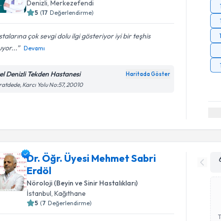
Denizli
,
Merkezefendi
5
(
17
Değerlendirme)
talarına çok sevgi dolu ilgi gösteriyor iyi bir teşhis
yor...
Devamı
el Denizli Tekden Hastanesi
Haritada Göster
atdede, Karcı Yolu No:57, 20010
Dr. Öğr. Üyesi Mehmet Sabri
Erdöl
Nöroloji (Beyin ve Sinir Hastalıkları)
İstanbul
,
Kağıthane
5
(
7
Değerlendirme)