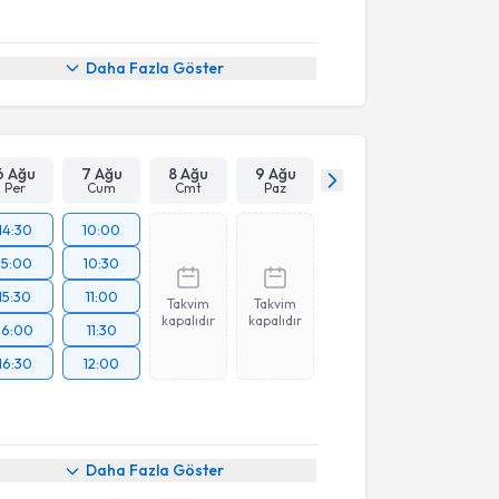
Daha Fazla Göster
6 Ağu
7 Ağu
8 Ağu
9 Ağu
Per
Cum
Cmt
Paz
14:30
10:00
15:00
10:30
15:30
11:00
Takvim
Takvim
kapalıdır
kapalıdır
16:00
11:30
16:30
12:00
Daha Fazla Göster