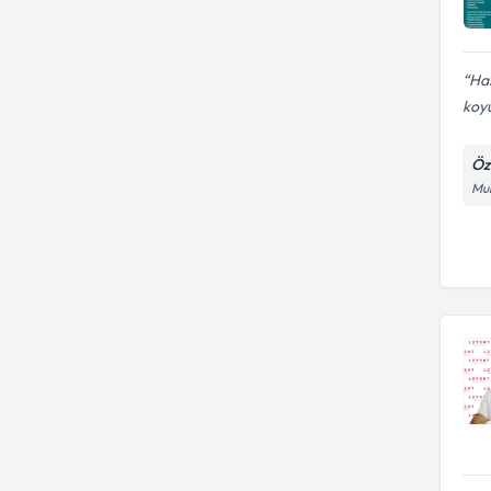
Has
koyu
Öz
Mur