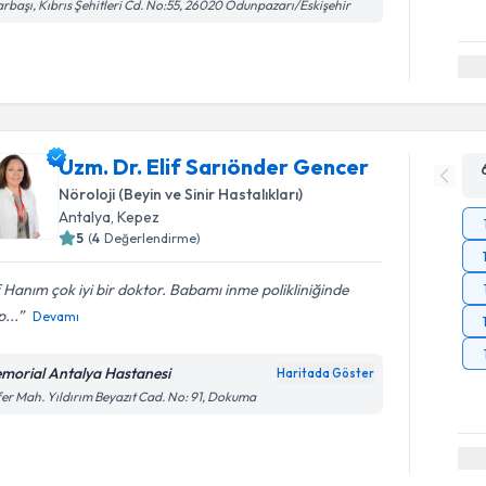
rbaşı, Kıbrıs Şehitleri Cd. No:55, 26020 Odunpazarı/Eskişehir
Uzm. Dr. Elif Sarıönder Gencer
Nöroloji (Beyin ve Sinir Hastalıkları)
Antalya
,
Kepez
5
(
4
Değerlendirme)
f Hanım çok iyi bir doktor. Babamı inme polikliniğinde
p...
Devamı
morial Antalya Hastanesi
Haritada Göster
er Mah. Yıldırım Beyazıt Cad. No: 91, Dokuma