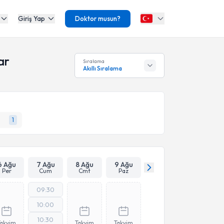
Giriş Yap
Doktor musun?
ar
Sıralama
Akıllı Sıralama
1
6 Ağu
7 Ağu
8 Ağu
9 Ağu
Per
Cum
Cmt
Paz
09:30
10:00
10:30
Takvim
Takvim
Takvim