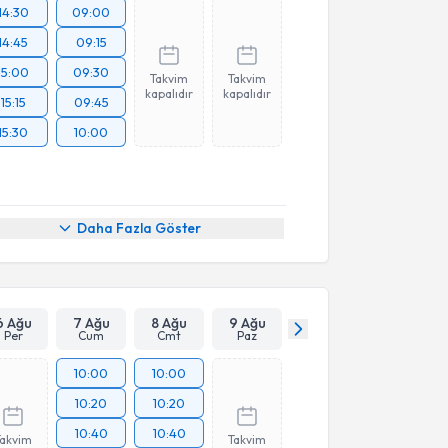
14:30
09:00
14:45
09:15
15:00
09:30
Takvim
Takvim
kapalıdır
kapalıdır
15:15
09:45
15:30
10:00
Daha Fazla Göster
6 Ağu
7 Ağu
8 Ağu
9 Ağu
Per
Cum
Cmt
Paz
10:00
10:00
10:20
10:20
10:40
10:40
Takvim
Takvim