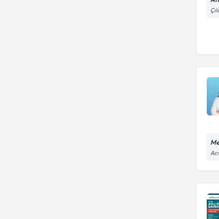
Çıl
Me
Acı