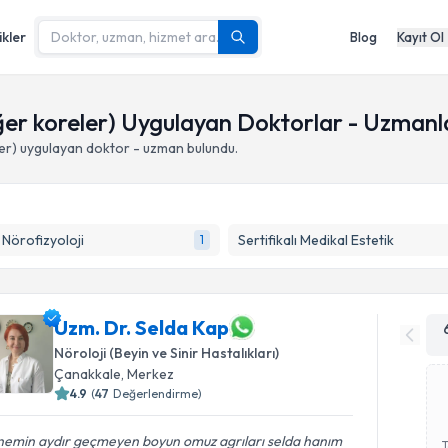
ikler
Blog
Kayıt Ol
iğer koreler) Uygulayan Doktorlar - Uzmanl
er)
uygulayan doktor - uzman bulundu.
k Nörofizyoloji
Sertifikalı Medikal Estetik
1
Uzm. Dr. Selda Kap
Nöroloji (Beyin ve Sinir Hastalıkları)
Çanakkale
,
Merkez
4.9
(
47
Değerlendirme)
emin aydır geçmeyen boyun omuz agrıları selda hanım