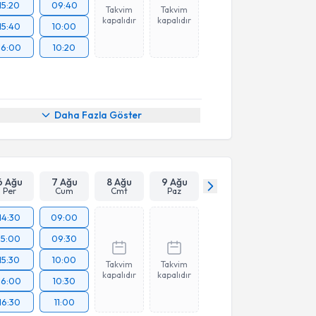
15:20
09:40
Takvim
Takvim
kapalıdır
kapalıdır
15:40
10:00
16:00
10:20
Daha Fazla Göster
6 Ağu
7 Ağu
8 Ağu
9 Ağu
Per
Cum
Cmt
Paz
14:30
09:00
15:00
09:30
15:30
10:00
Takvim
Takvim
kapalıdır
kapalıdır
16:00
10:30
16:30
11:00