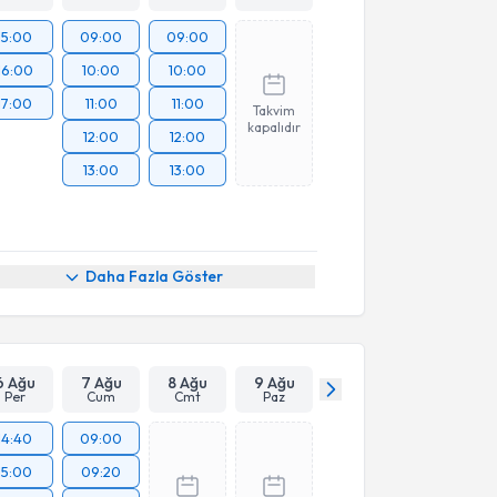
15:00
09:00
09:00
16:00
10:00
10:00
17:00
11:00
11:00
Takvim
kapalıdır
12:00
12:00
13:00
13:00
Daha Fazla Göster
6 Ağu
7 Ağu
8 Ağu
9 Ağu
Per
Cum
Cmt
Paz
14:40
09:00
15:00
09:20