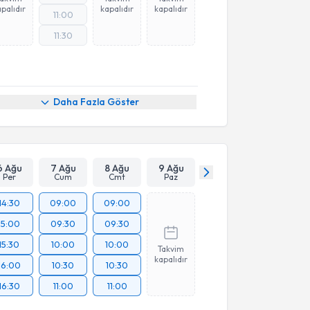
palıdır
kapalıdır
kapalıdır
11:00
11:30
Daha Fazla Göster
6 Ağu
7 Ağu
8 Ağu
9 Ağu
Per
Cum
Cmt
Paz
14:30
09:00
09:00
15:00
09:30
09:30
15:30
10:00
10:00
Takvim
kapalıdır
16:00
10:30
10:30
16:30
11:00
11:00