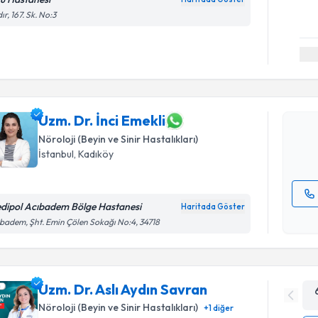
dır, 167. Sk. No:3
Randevu T
Uzm. Dr. İ
bu uzmandan
posta ile bi
Uzm. Dr. İnci Emekli
Nöroloji (Beyin ve Sinir Hastalıkları)
E-posta Ad
İstanbul
,
Kadıköy
dipol Acıbadem Bölge Hastanesi
Haritada Göster
Kişisel
badem, Şht. Emin Çölen Sokağı No:4, 34718
okudum
işlenm
Uzm. Dr. Aslı Aydın Savran
Nöroloji (Beyin ve Sinir Hastalıkları)
+
1
diğer