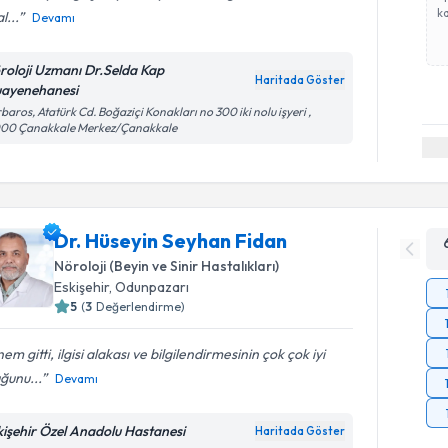
ka
l...
Devamı
roloji Uzmanı Dr.Selda Kap
Haritada Göster
ayenehanesi
baros, Atatürk Cd. Boğaziçi Konakları no 300 iki nolu işyeri ,
000 Çanakkale Merkez/Çanakkale
Dr. Hüseyin Seyhan Fidan
Nöroloji (Beyin ve Sinir Hastalıkları)
Eskişehir
,
Odunpazarı
5
(
3
Değerlendirme)
em gitti, ilgisi alakası ve bilgilendirmesinin çok çok iyi
ğunu...
Devamı
kişehir Özel Anadolu Hastanesi
Haritada Göster