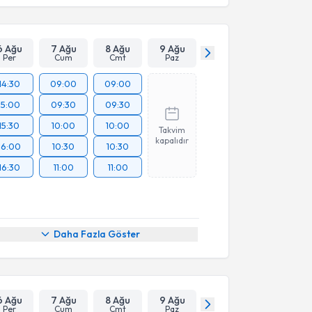
6 Ağu
7 Ağu
8 Ağu
9 Ağu
Per
Cum
Cmt
Paz
14:30
09:00
09:00
15:00
09:30
09:30
15:30
10:00
10:00
Takvim
kapalıdır
16:00
10:30
10:30
16:30
11:00
11:00
Daha Fazla Göster
6 Ağu
7 Ağu
8 Ağu
9 Ağu
Per
Cum
Cmt
Paz