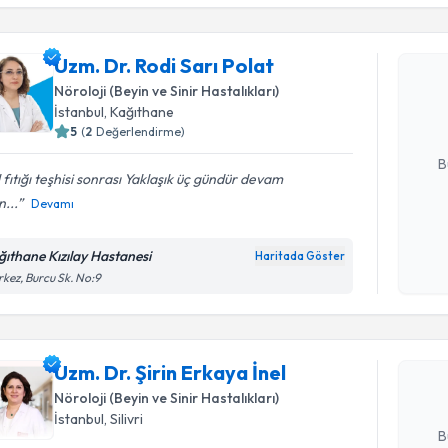
Uzm. Dr. R
Uzm. Dr. Rodi Sarı Polat
Size bu uzm
Nöroloji (Beyin ve Sinir Hastalıkları)
hazırlandığ
İstanbul
, Kağıthane
5
(
2
Değerlendirme)
E-posta Ad
B
 fıtığı teşhisi sonrası Yaklaşık üç gündür devam
...
Devamı
Kişisel
okudum
ğıthane Kızılay Hastanesi
Haritada Göster
Randevu T
işlenm
kez, Burcu Sk. No:9
Uzm. Dr. Ş
oluşturun. 
Uzm. Dr. Şirin Erkaya İnel
hazırlandığ
Nöroloji (Beyin ve Sinir Hastalıkları)
E-posta Ad
İstanbul
, Silivri
B