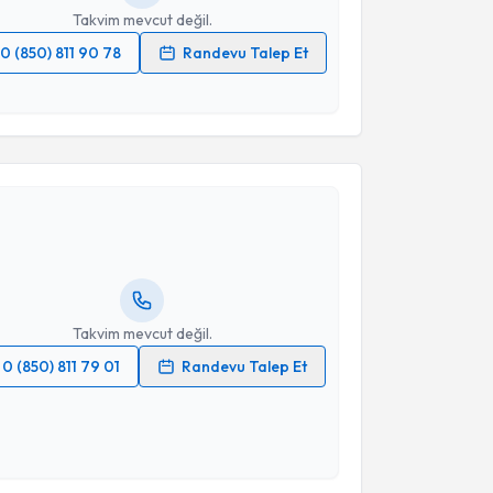
Takvim mevcut değil.
0 (850) 811 90 78
Randevu Talep Et
 verilerimin işlenmesine ilişkin
Aydınlatma Metni
'ni
 ve kişisel verilerimin belirtilen kapsamda
akvimi Talebi
esini kabul ediyorum.
Takvim Talebini Gönder
ahşan Adviye Şahin İnan
için randevu takvimi talebi
Size bu uzmandan randevu almanız için bir takvim
ında e-posta ile bilgilendireceğiz.
resiniz
Takvim mevcut değil.
0 (850) 811 79 01
Randevu Talep Et
 verilerimin işlenmesine ilişkin
Aydınlatma Metni
'ni
 ve kişisel verilerimin belirtilen kapsamda
esini kabul ediyorum.
akvimi Talebi