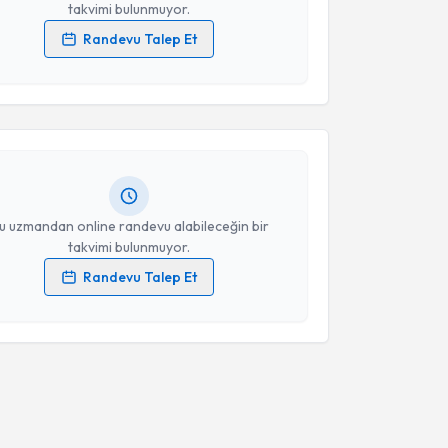
takvimi bulunmuyor.
Randevu Talep Et
akvimi Talebi
 verilerimin işlenmesine ilişkin
Aydınlatma Metni
'ni
 ve kişisel verilerimin belirtilen kapsamda
esini kabul ediyorum.
Gamar Aliyeva
için randevu takvimi talebi oluşturun.
andan randevu almanız için bir takvim
ında e-posta ile bilgilendireceğiz.
Takvim Talebini Gönder
resiniz
u uzmandan online randevu alabileceğin bir
takvimi bulunmuyor.
Randevu Talep Et
 verilerimin işlenmesine ilişkin
Aydınlatma Metni
'ni
 ve kişisel verilerimin belirtilen kapsamda
esini kabul ediyorum.
Takvim Talebini Gönder