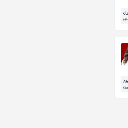
Öz
Mim
At
Kay