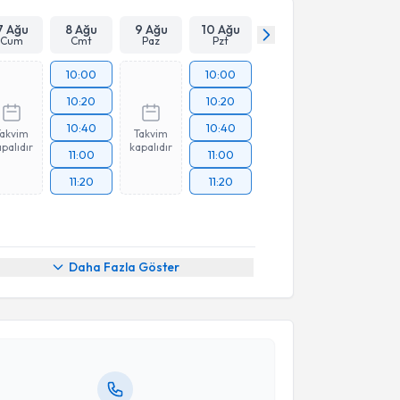
Takvim Talebini Gönder
7 Ağu
8 Ağu
9 Ağu
10 Ağu
Cum
Cmt
Paz
Pzt
10:00
10:00
10:20
10:20
10:40
10:40
Takvim
Takvim
palıdır
kapalıdır
11:00
11:00
11:20
11:20
akvimi Talebi
Daha Fazla Göster
Didem Tezen
için randevu takvimi talebi oluşturun.
andan randevu almanız için bir takvim
ında e-posta ile bilgilendireceğiz.
resiniz