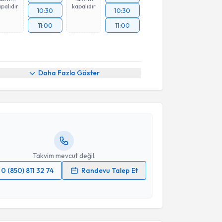
palıdır
kapalıdır
10:30
10:30
11:00
11:00
akvimi Talebi
Daha Fazla Göster
nci Emekli
için randevu takvimi talebi oluşturun. Size
 randevu almanız için bir takvim hazırlandığında e-
lgilendireceğiz.
resiniz
Takvim mevcut değil.
0 (850) 811 32 74
Randevu Talep Et
 verilerimin işlenmesine ilişkin
Aydınlatma Metni
'ni
 ve kişisel verilerimin belirtilen kapsamda
esini kabul ediyorum.