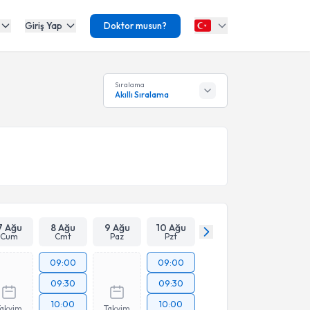
Giriş Yap
Doktor musun?
Sıralama
Akıllı Sıralama
7 Ağu
8 Ağu
9 Ağu
10 Ağu
Cum
Cmt
Paz
Pzt
09:00
09:00
09:30
09:30
10:00
10:00
Takvim
Takvim