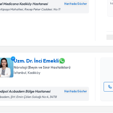
ka
el Medicana Kadıköy Hastanesi
Haritada Göster
tüpaşa Mahallesi, Recep Peker Caddesi. No:11
Randevu T
Uzm. Dr. İ
bu uzmandan
posta ile bi
Uzm. Dr. İnci Emekli
Nöroloji (Beyin ve Sinir Hastalıkları)
E-posta Ad
İstanbul
, Kadıköy
dipol Acıbadem Bölge Hastanesi
Haritada Göster
Kişisel
badem, Şht. Emin Çölen Sokağı No:4, 34718
okudum
işlenm