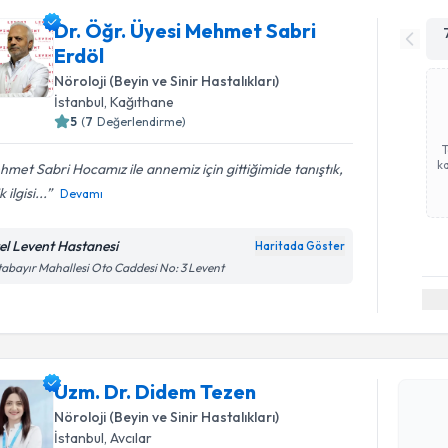
Dr. Öğr. Üyesi Mehmet Sabri
Erdöl
Nöroloji (Beyin ve Sinir Hastalıkları)
İstanbul
, Kağıthane
5
(
7
Değerlendirme)
ka
met Sabri Hocamız ile annemiz için gittiğimide tanıştık,
 ilgisi...
Devamı
el Levent Hastanesi
Haritada Göster
abayır Mahallesi Oto Caddesi No: 3 Levent
Randevu T
Uzm. Dr. 
Size bu uzm
Uzm. Dr. Didem Tezen
hazırlandığ
Nöroloji (Beyin ve Sinir Hastalıkları)
E-posta Ad
İstanbul
, Avcılar