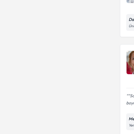
Da
Üni
“Sa
boy
Me
Yen