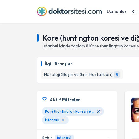
Uzmanlar
Klin
Kore (huntington koresi ve diğ
İstanbul
içinde toplam
8
Kore (huntington koresi v
İlgili Branşlar
Nöroloji (Beyin ve Sinir Hastalıkları)
8
Aktif Filtreler
Kore (huntington koresi ve diğer koreler)
İstanbul
Şehir
İstanbul