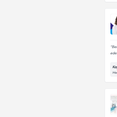
Bel
eden
Ka
Mer