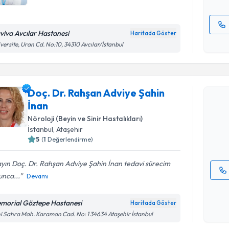
viva Avcılar Hastanesi
Haritada Göster
Kişisel
versite, Uran Cd. No:10, 34310 Avcılar/İstanbul
okudum
Randevu T
işlenm
Doç. Dr. Rahşan Adviye Şahin
Doç. Dr. R
İnan
oluşturun. 
hazırlandığ
Nöroloji (Beyin ve Sinir Hastalıkları)
İstanbul
, Ataşehir
E-posta Ad
5
(
1
Değerlendirme)
yın Doç. Dr. Rahşan Adviye Şahin İnan tedavi sürecim
unca...
Devamı
Kişisel
okudum
morial Göztepe Hastanesi
Haritada Göster
işlenm
i Sahra Mah. Karaman Cad. No: 1 34634 Ataşehir İstanbul
Randevu T