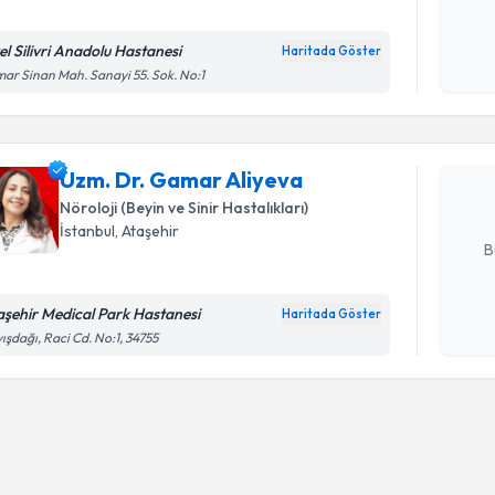
el Silivri Anadolu Hastanesi
Haritada Göster
Randevu T
Kişisel
ar Sinan Mah. Sanayi 55. Sok. No:1
okudum
işlenm
Uzm. Dr. 
Size bu uzm
Uzm. Dr. Gamar Aliyeva
hazırlandığ
Nöroloji (Beyin ve Sinir Hastalıkları)
E-posta Ad
İstanbul
, Ataşehir
B
aşehir Medical Park Hastanesi
Haritada Göster
Kişisel
ışdağı, Raci Cd. No:1, 34755
okudum
işlenm