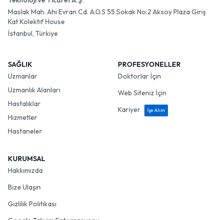
Teknoloji ve Ticaret A.Ş.
Maslak Mah. Ahi Evran Cd. A.O.S 55 Sokak No:2 Aksoy Plaza Giriş
Kat Kolektif House
İstanbul, Türkiye
SAĞLIK
PROFESYONELLER
Uzmanlar
Doktorlar İçin
Uzmanlık Alanları
Web Siteniz İçin
Hastalıklar
Kariyer
İşe Alım
Hizmetler
Hastaneler
KURUMSAL
Hakkımızda
Bize Ulaşın
Gizlilik Politikası