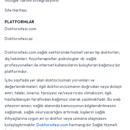
Google Takvim Entegrasyonu
Site Haritası
PLATFORMLAR
Doktorsitesi.com
Doktorsitesi.az
Doktorsitesi.com sağlık sektöründe hizmet veren tıp doktorları,
diş hekimleri, fizyoterapistler, psikologlar vb. sağlık
profesyonelleri ile internet kullanıcılarını buluşturan bağımsız bir
platformdur.
İş bu sayfada yer alan doktor/uzman yorumları ve
değerlendirmeleri, ilgili doktorun/uzmanın doğrudan veya dolaylı
emri, talebi, önerisi, tavsiyesi ve/veya ricası olmaksızın, ilgili
hasta/danışan tarafından bağımsız olarak yazılmaktadır. Bu web
sitesinin amacı, sağlık alanında kamuoyunun bilgilendirilmesini
sağlamak, sağlık okuryazarlığını artırmak, kişilerin sağlık
ihtiyaçlarına uygun en iyi doktor veya uzmana ulaşmasını
kolaylaştırmaktır.
Doktorsitesi.com
herhangi bir Sağlık Hizmeti