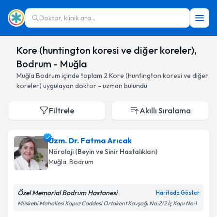
Doktor, klinik ara...
Kore (huntington koresi ve diğer koreler),
Bodrum - Muğla
Muğla
Bodrum
içinde toplam
2
Kore (huntington koresi ve diğer
koreler)
uygulayan doktor - uzman bulundu
Filtrele
Akıllı Sıralama
Uzm. Dr. Fatma Arıcak
Nöroloji (Beyin ve Sinir Hastalıkları)
Muğla
, Bodrum
Özel Memorial Bodrum Hastanesi
Haritada Göster
Müskebi Mahallesi Kapuz Caddesi Ortakent Kavşağı No:2/2 İç Kapı No:1