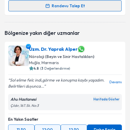
Randevu Talep Et
Randevu Takvimi Talebi
Uzm. Dr. Fatma Arıcak
için randevu takvimi talebi
Bölgenize yakın diğer uzmanlar
oluşturun. Size bu uzmandan randevu almanız için bir
takvim hazırlandığında e-posta ile bilgilendireceğiz.
Uzm. Dr. Yaprak Alper
E-posta Adresiniz
Nöroloji (Beyin ve Sinir Hastalıkları)
Muğla
, Marmaris
4.8
(
3
Değerlendirme)
Kişisel verilerimin işlenmesine ilişkin
Aydınlatma
Sol elime felc indi,görme ve konuşma kaybı yaşadım.
Devamı
Metni
'ni okudum ve kişisel verilerimin belirtilen
Belirtileri duyunca...
kapsamda işlenmesini kabul ediyorum.
Ahu Hastanesi
Haritada Göster
Çıldır, 167. Sk. No:3
Takvim Talebini Gönder
En Yakın Saatler
11:30
12:00
12:30
Daha Fazla