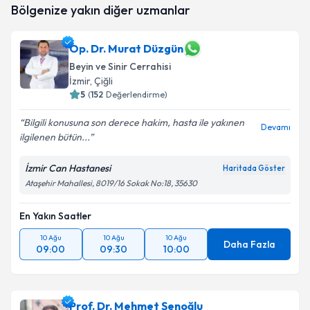
Bölgenize yakın diğer uzmanlar
Op. Dr. Murat Düzgün
Beyin ve Sinir Cerrahisi
İzmir
, Çiğli
5
(
152
Değerlendirme)
Bilgili konusuna son derece hakim, hasta ile yakınen
Devamı
ilgilenen bütün...
İzmir Can Hastanesi
Haritada Göster
Ataşehir Mahallesi, 8019/16 Sokak No:18, 35630
En Yakın Saatler
10 Ağu
10 Ağu
10 Ağu
Daha Fazla
09:00
09:30
10:00
Prof. Dr. Mehmet Şenoğlu