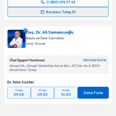
0 (850) 474 37 43
Randevu Takvimi Talebi
Randevu Talep Et
Doç. Dr. Arsal Acarbaş
için randevu takvimi talebi
oluşturun. Size bu uzmandan randevu almanız için bir
Doç. Dr. Ali Samancıoğlu
takvim hazırlandığında e-posta ile bilgilendireceğiz.
Beyin ve Sinir Cerrahisi
E-posta Adresiniz
İzmir
, Konak
Özel Egepol Hastanesi
Haritada Göster
Güneşli Mh., Güneşli, Halide Edip Adıvar Bulv., 507 Sok. No:3, 35270
Kişisel verilerimin işlenmesine ilişkin
Aydınlatma
Konak/İzmir, Turkey
Metni
'ni okudum ve kişisel verilerimin belirtilen
kapsamda işlenmesini kabul ediyorum.
En Yakın Saatler
10 Ağu
10 Ağu
10 Ağu
Daha Fazla
Takvim Talebini Gönder
09:00
09:30
10:00