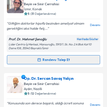
Beyin ve Sinir Cerrahisi
İzmir
, Konak
5
(
31
Değerlendirme)
Gittiğim doktorlar hipofiz bezinden ameliyat olmam
Devamı
gerektiğini aksi halde felç...
Prof. Dr. Mehmet Şenoğlu
Haritada Göster
Lider Centrio İş Merkezi, Mansuroğlu, 1593/1. Sk. No: 2 A Blok Kat 10
Daire:108, 35540 Bayraklı/İzmir
Randevu Talep Et
Randevu Takvimi Talebi
Prof. Dr. Mehmet Şenoğlu
için randevu takvimi
Op. Dr. Sercan Savaş Yalçın
talebi oluşturun. Size bu uzmandan randevu almanız
Beyin ve Sinir Cerrahisi
için bir takvim hazırlandığında e-posta ile
Aydın
, Nazilli
bilgilendireceğiz.
5
(
12
Değerlendirme)
E-posta Adresiniz
Konusunda son derece başarılı, aldığı ücreti sonuna
Devamı