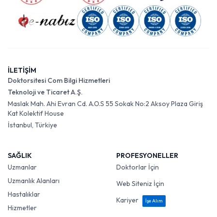
İLETİŞİM
Doktorsitesi Com Bilgi Hizmetleri
Teknoloji ve Ticaret A.Ş.
Maslak Mah. Ahi Evran Cd. A.O.S 55 Sokak No:2 Aksoy Plaza Giriş
Kat Kolektif House
İstanbul, Türkiye
SAĞLIK
PROFESYONELLER
Uzmanlar
Doktorlar İçin
Uzmanlık Alanları
Web Siteniz İçin
Hastalıklar
Kariyer
İşe Alım
Hizmetler