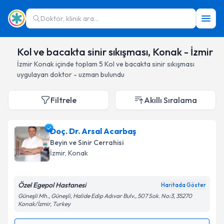
Doktor, klinik ara...
Kol ve bacakta sinir sıkışması, Konak - İzmir
İzmir
Konak
içinde toplam
5
Kol ve bacakta sinir sıkışması
uygulayan doktor - uzman bulundu
Filtrele
Akıllı Sıralama
Doç. Dr. Arsal Acarbaş
Beyin ve Sinir Cerrahisi
İzmir
, Konak
Özel Egepol Hastanesi
Haritada Göster
Güneşli Mh., Güneşli, Halide Edip Adıvar Bulv., 507 Sok. No:3, 35270
Konak/İzmir, Turkey