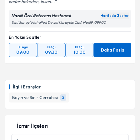
kadar hakeden, insan...
Nazilli Özel Referans Hastanesi
Haritada Göster
Yeni Sanayi Mahallesi Devlet Karayolu Cad. No:59, 09900
Kişisel verilerimin işlenmesine ilişkin
Aydınlatma
Metni
'ni okudum ve kişisel verilerimin belirtilen
kapsamda işlenmesini kabul ediyorum.
En Yakın Saatler
10 Ağu
10 Ağu
10 Ağu
Daha Fazla
09:00
09:30
10:00
Takvim Talebini Gönder
İlgili Branşlar
Beyin ve Sinir Cerrahisi
2
İzmir İlçeleri