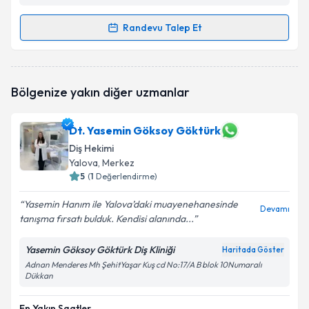
Randevu Talep Et
Randevu Takvimi Talebi
Dt. Şebnem Koçan
için randevu takvimi talebi
Bölgenize yakın diğer uzmanlar
oluşturun. Size bu uzmandan randevu almanız için bir
takvim hazırlandığında e-posta ile bilgilendireceğiz.
Dt. Yasemin Göksoy Göktürk
E-posta Adresiniz
Diş Hekimi
Yalova
, Merkez
5
(
1
Değerlendirme)
Kişisel verilerimin işlenmesine ilişkin
Aydınlatma
Yasemin Hanım ile Yalova’daki muayenehanesinde
Devamı
Metni
'ni okudum ve kişisel verilerimin belirtilen
tanışma fırsatı bulduk. Kendisi alanında...
kapsamda işlenmesini kabul ediyorum.
Yasemin Göksoy Göktürk Diş Kliniği
Haritada Göster
Adnan Menderes Mh ŞehitYaşar Kuş cd No:17/A B blok 10Numaralı
Takvim Talebini Gönder
Dükkan
En Yakın Saatler