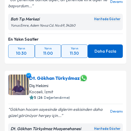
Devamı
başvurdum...
Batı Tıp Merkezi
Haritada Göster
Yunus Emre, Adem Yavuz Cd. No:69, 34260
En Yakın Saatler
Yarın
Yarın
Yarın
Daha Fazla
10:30
11:00
11:30
Dt. Gökhan Türkyılmaz
Diş Hekimi
Kocaeli
, İzmit
5
(
26
Değerlendirme)
Gökhan hocam sayesinde dişlerim eskisinden daha
Devamı
güzel görünüyor herşey için...
Dt. Gökhan Türkyılmaz Muayenehanesi
Haritada Göster