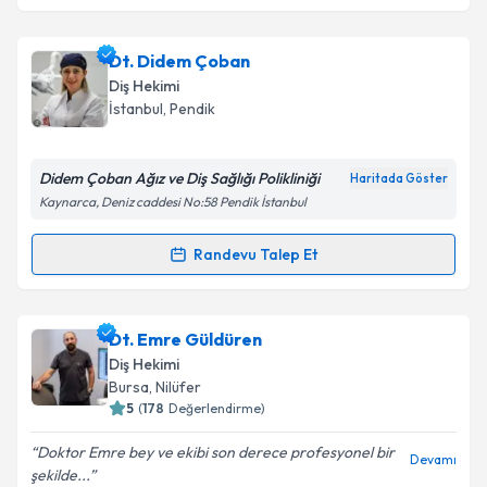
Dt. Didem Çoban
Diş Hekimi
İstanbul
, Pendik
Didem Çoban Ağız ve Diş Sağlığı Polikliniği
Haritada Göster
Kaynarca, Deniz caddesi No:58 Pendik İstanbul
Randevu Talep Et
Randevu Takvimi Talebi
Dt. Didem Çoban
için randevu takvimi talebi
Dt. Emre Güldüren
oluşturun. Size bu uzmandan randevu almanız için bir
Diş Hekimi
takvim hazırlandığında e-posta ile bilgilendireceğiz.
Bursa
, Nilüfer
5
(
178
Değerlendirme)
E-posta Adresiniz
Doktor Emre bey ve ekibi son derece profesyonel bir
Devamı
şekilde...