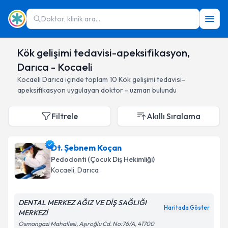
Doktor, klinik ara...
Kök gelişimi tedavisi-apeksifikasyon,
Darıca - Kocaeli
Kocaeli
Darıca
içinde toplam
10
Kök gelişimi tedavisi-
apeksifikasyon
uygulayan doktor - uzman bulundu
Filtrele
Akıllı Sıralama
Dt. Şebnem Koçan
Pedodonti (Çocuk Diş Hekimliği)
Kocaeli
, Darıca
DENTAL MERKEZ AĞIZ VE DİŞ SAĞLIĞI
Haritada Göster
MERKEZİ
Osmangazi Mahallesi, Aşıroğlu Cd. No:76/A, 41700