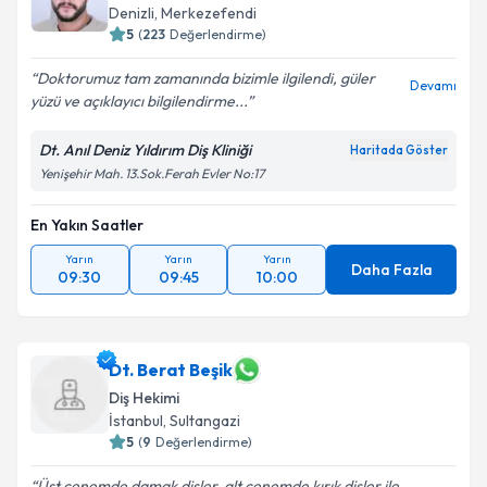
Denizli
, Merkezefendi
5
(
223
Değerlendirme)
Doktorumuz tam zamanında bizimle ilgilendi, güler
Devamı
yüzü ve açıklayıcı bilgilendirme...
Dt. Anıl Deniz Yıldırım Diş Kliniği
Haritada Göster
Yenişehir Mah. 13.Sok.Ferah Evler No:17
En Yakın Saatler
Yarın
Yarın
Yarın
Daha Fazla
09:30
09:45
10:00
Dt. Berat Beşik
Diş Hekimi
İstanbul
, Sultangazi
5
(
9
Değerlendirme)
Üst çenemde damak dişler, alt çenemde kırık dişler ile