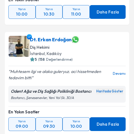
Yarın
Yarın
Yarın
Daha Fazla
10:00
10:30
11:00
Dt. Erkan Erdoğan
Diş Hekimi
İstanbul
, Kadıköy
5
(
158
Değerlendirme)
Muhtesem ilgi ve alaka guleryuz. aci hissetmeden
Devamı
tedavim bitti
Odent Ağız ve Diş Sağlığı Polikliniği Bostancı
Haritada Göster
Bostancı, Şenesenevler, Yeni Yol Sk. 30/A
En Yakın Saatler
Yarın
Yarın
Yarın
Daha Fazla
09:00
09:30
10:00