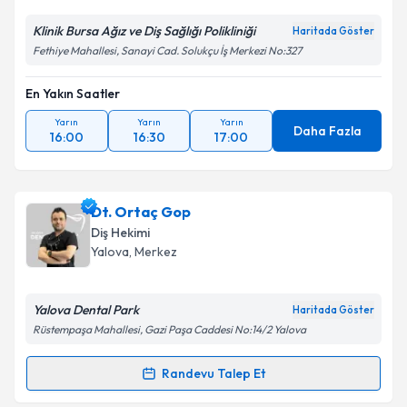
Klinik Bursa Ağız ve Diş Sağlığı Polikliniği
Haritada Göster
Kişisel verilerimin işlenmesine ilişkin
Aydınlatma
Fethiye Mahallesi, Sanayi Cad. Solukçu İş Merkezi No:327
Metni
'ni okudum ve kişisel verilerimin belirtilen
kapsamda işlenmesini kabul ediyorum.
En Yakın Saatler
Yarın
Yarın
Yarın
Takvim Talebini Gönder
Daha Fazla
16:00
16:30
17:00
Dt. Ortaç Gop
Diş Hekimi
Yalova
, Merkez
Yalova Dental Park
Haritada Göster
Rüstempaşa Mahallesi, Gazi Paşa Caddesi No:14/2 Yalova
Randevu Talep Et
Randevu Takvimi Talebi