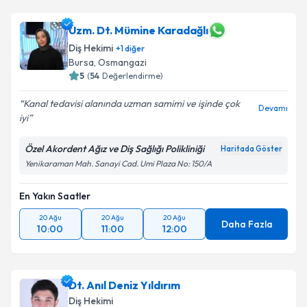
Dt. Ortaç Gop
için randevu takvimi talebi oluşturun.
Uzm. Dt. Mümine Karadağlı
Size bu uzmandan randevu almanız için bir takvim
Diş Hekimi
+
1
diğer
hazırlandığında e-posta ile bilgilendireceğiz.
Bursa
, Osmangazi
5
(
54
Değerlendirme)
E-posta Adresiniz
Kanal tedavisi alanında uzman samimi ve işinde çok
Devamı
iyi
Özel Akordent Ağız ve Diş Sağlığı Polikliniği
Kişisel verilerimin işlenmesine ilişkin
Aydınlatma
Haritada Göster
Metni
'ni okudum ve kişisel verilerimin belirtilen
Yenikaraman Mah. Sanayi Cad. Umi Plaza No: 150/A
kapsamda işlenmesini kabul ediyorum.
En Yakın Saatler
Takvim Talebini Gönder
20 Ağu
20 Ağu
20 Ağu
Daha Fazla
10:00
11:00
12:00
Dt. Anıl Deniz Yıldırım
Diş Hekimi