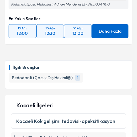
Mehmetalipaşa Mahallesi, Adnan Menderes Blv. No:103 41100
En Yakın Saatler
10 Ağu
10 Ağu
10 Ağu
Daha Fazla
12:00
12:30
13:00
İlgili Branşlar
Pedodonti (Çocuk Diş Hekimliği)
1
Kocaeli İlçeleri
Kocaeli
Kök gelişimi tedavisi-apeksifikasyon