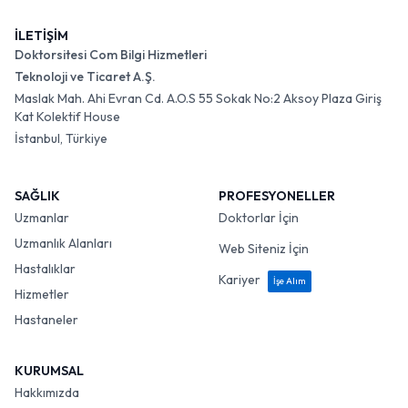
İLETİŞİM
Doktorsitesi Com Bilgi Hizmetleri
Teknoloji ve Ticaret A.Ş.
Maslak Mah. Ahi Evran Cd. A.O.S 55 Sokak No:2 Aksoy Plaza Giriş
Kat Kolektif House
İstanbul, Türkiye
SAĞLIK
PROFESYONELLER
Uzmanlar
Doktorlar İçin
Uzmanlık Alanları
Web Siteniz İçin
Hastalıklar
Kariyer
İşe Alım
Hizmetler
Hastaneler
KURUMSAL
Hakkımızda