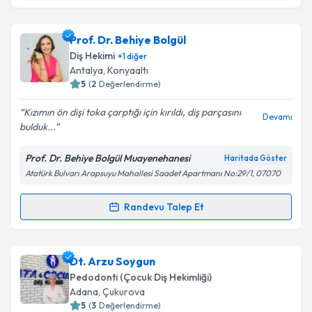
Uzm. Dt. Gülşen İlgen
için randevu takvimi talebi
Takvim Talebini Gönder
oluşturun. Size bu uzmandan randevu almanız için bir
Prof. Dr. Behiye Bolgül
takvim hazırlandığında e-posta ile bilgilendireceğiz.
Diş Hekimi
+
1
diğer
E-posta Adresiniz
Antalya
,
Konyaaltı
5
(
2
Değerlendirme)
Kızımın ön dişi toka çarptığı için kırıldı, diş parçasını
Devamı
bulduk...
Kişisel verilerimin işlenmesine ilişkin
Aydınlatma
Metni
'ni okudum ve kişisel verilerimin belirtilen
Prof. Dr. Behiye Bolgül Muayenehanesi
Haritada Göster
kapsamda işlenmesini kabul ediyorum.
Atatürk Bulvarı Arapsuyu Mahallesi Saadet Apartmanı No:29/1, 07070
Takvim Talebini Gönder
Randevu Talep Et
Randevu Takvimi Talebi
Prof. Dr. Behiye Bolgül
için randevu takvimi talebi
Dt. Arzu Soygun
oluşturun. Size bu uzmandan randevu almanız için bir
Pedodonti (Çocuk Diş Hekimliği)
takvim hazırlandığında e-posta ile bilgilendireceğiz.
Adana
,
Çukurova
5
(
3
Değerlendirme)