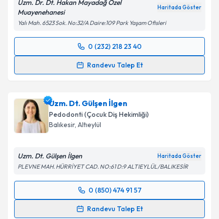
Uzm. Dr. Dt. Hakan Mayadağ Özel
Metni
'ni okudum ve kişisel verilerimin belirtilen
Haritada Göster
Muayenehanesi
kapsamda işlenmesini kabul ediyorum.
Yalı Mah. 6523 Sok. No:32/A Daire:109 Park Yaşam Ofisleri
Takvim Talebini Gönder
0 (232) 218 23 40
Randevu Takvimi Talebi
Randevu Talep Et
Uzm. Dr. Dt. Hakan Mayadağ
için randevu takvimi
talebi oluşturun. Size bu uzmandan randevu almanız
Uzm. Dt. Gülşen İlgen
için bir takvim hazırlandığında e-posta ile
bilgilendireceğiz.
Pedodonti (Çocuk Diş Hekimliği)
Balıkesir
,
Altıeylül
E-posta Adresiniz
Uzm. Dt. Gülşen İlgen
Haritada Göster
PLEVNE MAH. HÜRRİYET CAD. NO:61 D:9 ALTIEYLÜL/BALIKESİR
Kişisel verilerimin işlenmesine ilişkin
Aydınlatma
0 (850) 474 91 57
Metni
'ni okudum ve kişisel verilerimin belirtilen
Randevu Takvimi Talebi
kapsamda işlenmesini kabul ediyorum.
Randevu Talep Et