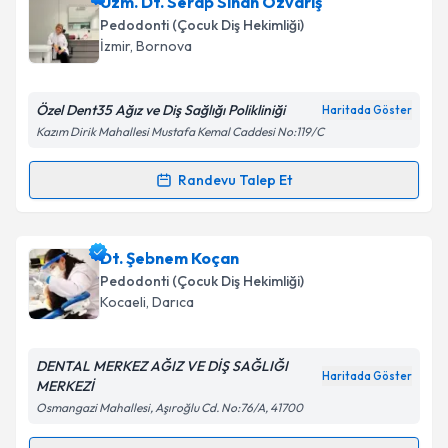
Uzm. Dt. Selin Bilgin Özdemir
için randevu takvimi
Uzm. Dt. Serap Sinan Özvarış
talebi oluşturun. Size bu uzmandan randevu almanız
Pedodonti (Çocuk Diş Hekimliği)
için bir takvim hazırlandığında e-posta ile
İzmir
,
Bornova
bilgilendireceğiz.
E-posta Adresiniz
Özel Dent35 Ağız ve Diş Sağlığı Polikliniği
Haritada Göster
Kazım Dirik Mahallesi Mustafa Kemal Caddesi No:119/C
Randevu Talep Et
Randevu Takvimi Talebi
Kişisel verilerimin işlenmesine ilişkin
Aydınlatma
Metni
'ni okudum ve kişisel verilerimin belirtilen
kapsamda işlenmesini kabul ediyorum.
Uzm. Dt. Serap Sinan Özvarış
için randevu takvimi
Dt. Şebnem Koçan
talebi oluşturun. Size bu uzmandan randevu almanız
Pedodonti (Çocuk Diş Hekimliği)
için bir takvim hazırlandığında e-posta ile
Takvim Talebini Gönder
Kocaeli
,
Darıca
bilgilendireceğiz.
E-posta Adresiniz
DENTAL MERKEZ AĞIZ VE DİŞ SAĞLIĞI
Haritada Göster
MERKEZİ
Osmangazi Mahallesi, Aşıroğlu Cd. No:76/A, 41700