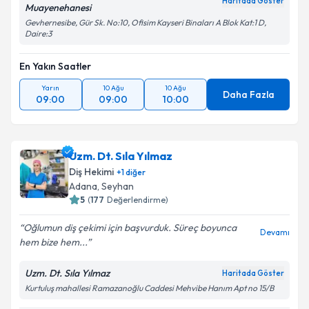
Haritada Göster
Muayenehanesi
Gevhernesibe, Gür Sk. No:10, Ofisim Kayseri Binaları A Blok Kat:1 D,
Daire:3
En Yakın Saatler
Yarın
10 Ağu
10 Ağu
Daha Fazla
09:00
09:00
10:00
Uzm. Dt. Sıla Yılmaz
Diş Hekimi
+
1
diğer
Adana
,
Seyhan
5
(
177
Değerlendirme)
Oğlumun diş çekimi için başvurduk. Süreç boyunca
Devamı
hem bize hem...
Uzm. Dt. Sıla Yılmaz
Haritada Göster
Kurtuluş mahallesi Ramazanoğlu Caddesi Mehvibe Hanım Apt no 15/B