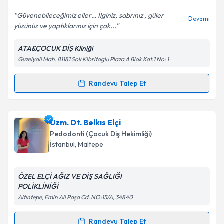
E-posta Adresiniz
Güvenebileceğimiz eller… İlginiz, sabrınız , güler
Devamı
yüzünüz ve yaptıklarınız için çok...
ATA&ÇOCUK DİŞ Kliniği
Kişisel verilerimin işlenmesine ilişkin
Aydınlatma
Guzelyali Mah. 81181 Sok Kibritoglu Plaza A Blok Kat:1 No: 1
Metni
'ni okudum ve kişisel verilerimin belirtilen
kapsamda işlenmesini kabul ediyorum.
Randevu Talep Et
Randevu Takvimi Talebi
Takvim Talebini Gönder
Dt. Arzu Soygun
için randevu takvimi talebi oluşturun.
Uzm. Dt. Belkıs Elçi
Size bu uzmandan randevu almanız için bir takvim
Pedodonti (Çocuk Diş Hekimliği)
hazırlandığında e-posta ile bilgilendireceğiz.
İstanbul
,
Maltepe
E-posta Adresiniz
ÖZEL ELÇİ AĞIZ VE DİŞ SAĞLIĞI
POLİKLİNİĞİ
Altıntepe, Emin Ali Paşa Cd. NO:15/A, 34840
Kişisel verilerimin işlenmesine ilişkin
Aydınlatma
Metni
'ni okudum ve kişisel verilerimin belirtilen
Randevu Talep Et