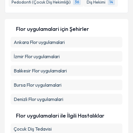
Pedodonti (Çocuk Diş Hekimliği)
Diş Hekimi
36
14
Kişisel verilerimin işlenmesine ilişkin
Aydınlatma
Flor uygulamalari
için Şehirler
Metni
'ni okudum ve kişisel verilerimin belirtilen
kapsamda işlenmesini kabul ediyorum.
Ankara
Flor uygulamalari
İzmir
Flor uygulamalari
Takvim Talebini Gönder
Balıkesir
Flor uygulamalari
Bursa
Flor uygulamalari
Denizli
Flor uygulamalari
Flor uygulamalari ile İlgili Hastalıklar
Çocuk Diş Tedavisi