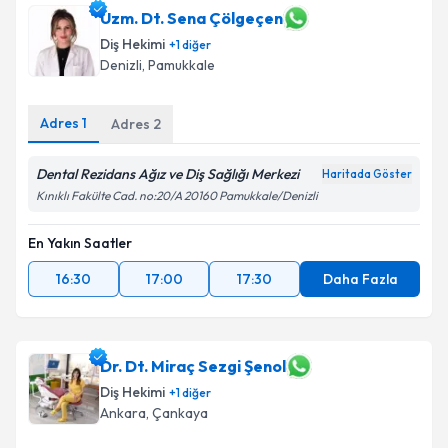
Uzm. Dt. Sena Çölgeçen
Diş Hekimi
+
1
diğer
Denizli
,
Pamukkale
Adres
1
Adres
2
Dental Rezidans Ağız ve Diş Sağlığı Merkezi
Haritada Göster
Kınıklı Fakülte Cad. no:20/A 20160 Pamukkale/Denizli
En Yakın Saatler
16:30
17:00
17:30
Daha Fazla
Dr. Dt. Miraç Sezgi Şenol
Diş Hekimi
+
1
diğer
Ankara
,
Çankaya