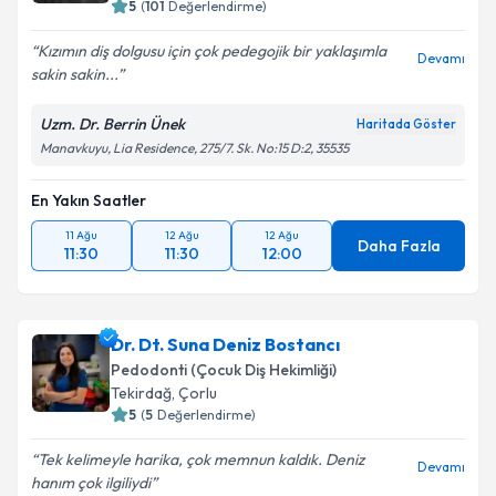
5
(
101
Değerlendirme)
Kızımın diş dolgusu için çok pedegojik bir yaklaşımla
Devamı
sakin sakin...
Uzm. Dr. Berrin Ünek
Haritada Göster
Manavkuyu, Lia Residence, 275/7. Sk. No:15 D:2, 35535
En Yakın Saatler
11 Ağu
12 Ağu
12 Ağu
Daha Fazla
11:30
11:30
12:00
Dr. Dt. Suna Deniz Bostancı
Pedodonti (Çocuk Diş Hekimliği)
Tekirdağ
,
Çorlu
5
(
5
Değerlendirme)
Tek kelimeyle harika, çok memnun kaldık. Deniz
Devamı
hanım çok ilgiliydi