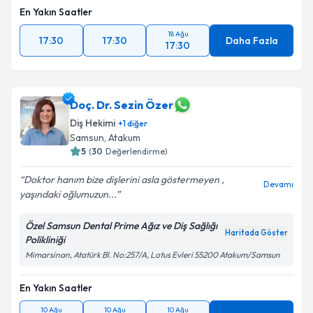
En Yakın Saatler
18 Ağu
17:30
17:30
Daha Fazla
17:30
Doç. Dr. Sezin Özer
Diş Hekimi
+
1
diğer
Samsun
,
Atakum
5
(
30
Değerlendirme)
Doktor hanım bize dişlerini asla göstermeyen ,
Devamı
yaşındaki oğlumuzun...
Özel Samsun Dental Prime Ağız ve Diş Sağlığı
Haritada Göster
Polikliniği
Mimarsinan, Atatürk Bl. No:257/A, Lotus Evleri 55200 Atakum/Samsun
En Yakın Saatler
10 Ağu
10 Ağu
10 Ağu