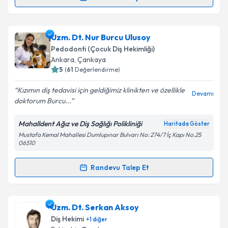
Randevu Takvimi Talebi
kapsamda işlenmesini kabul ediyorum.
Uzm. Dt. Belkıs Elçi
için randevu takvimi talebi
Uzm. Dt. Nur Burcu Ulusoy
Takvim Talebini Gönder
oluşturun. Size bu uzmandan randevu almanız için bir
Pedodonti (Çocuk Diş Hekimliği)
takvim hazırlandığında e-posta ile bilgilendireceğiz.
Ankara
,
Çankaya
5
(
61
Değerlendirme)
E-posta Adresiniz
Kızımın diş tedavisi için geldiğimiz klinikten ve özellikle
Devamı
doktorum Burcu...
Mahalldent Ağız ve Diş Sağlığı Polikliniği
Haritada Göster
Kişisel verilerimin işlenmesine ilişkin
Aydınlatma
Mustafa Kemal Mahallesi Dumlupınar Bulvarı No: 274/7 İç Kapı No.25
Metni
'ni okudum ve kişisel verilerimin belirtilen
06510
kapsamda işlenmesini kabul ediyorum.
Randevu Talep Et
Randevu Takvimi Talebi
Takvim Talebini Gönder
Uzm. Dt. Nur Burcu Ulusoy
için randevu takvimi
Uzm. Dt. Serkan Aksoy
talebi oluşturun. Size bu uzmandan randevu almanız
Diş Hekimi
+
1
diğer
için bir takvim hazırlandığında e-posta ile