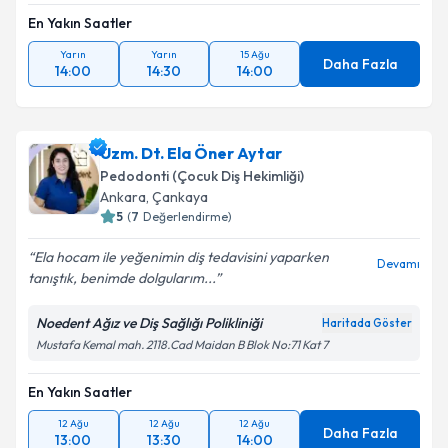
En Yakın Saatler
Yarın
Yarın
15 Ağu
Daha Fazla
14:00
14:30
14:00
Uzm. Dt. Ela Öner Aytar
Pedodonti (Çocuk Diş Hekimliği)
Ankara
,
Çankaya
5
(
7
Değerlendirme)
Ela hocam ile yeğenimin diş tedavisini yaparken
Devamı
tanıştık, benimde dolgularım...
Noedent Ağız ve Diş Sağlığı Polikliniği
Haritada Göster
Mustafa Kemal mah. 2118.Cad Maidan B Blok No:71 Kat 7
En Yakın Saatler
12 Ağu
12 Ağu
12 Ağu
Daha Fazla
13:00
13:30
14:00