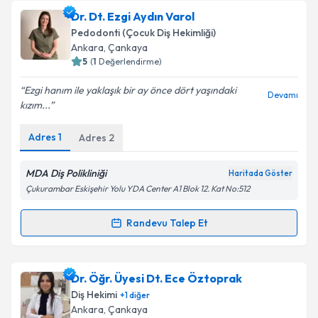
Uzm. Dt. Duygu Dertli
için randevu takvimi talebi
Dr. Dt. Ezgi Aydın Varol
oluşturun. Size bu uzmandan randevu almanız için bir
Takvim Talebini Gönder
Pedodonti (Çocuk Diş Hekimliği)
takvim hazırlandığında e-posta ile bilgilendireceğiz.
Ankara
,
Çankaya
5
(
1
Değerlendirme)
E-posta Adresiniz
Ezgi hanım ile yaklaşık bir ay önce dört yaşındaki
Devamı
kızım...
Adres
1
Adres
2
Kişisel verilerimin işlenmesine ilişkin
Aydınlatma
Metni
'ni okudum ve kişisel verilerimin belirtilen
kapsamda işlenmesini kabul ediyorum.
MDA Diş Polikliniği
Haritada Göster
Çukurambar Eskişehir Yolu YDA Center A1 Blok 12. Kat No:512
Takvim Talebini Gönder
Randevu Talep Et
Randevu Takvimi Talebi
Dr. Dt. Ezgi Aydın Varol
için randevu takvimi talebi
Dr. Öğr. Üyesi Dt. Ece Öztoprak
oluşturun. Size bu uzmandan randevu almanız için bir
Diş Hekimi
+
1
diğer
takvim hazırlandığında e-posta ile bilgilendireceğiz.
Ankara
,
Çankaya