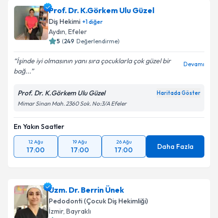
Prof. Dr. K.Görkem Ulu Güzel
Diş Hekimi
+
1
diğer
Aydın
,
Efeler
5
(
249
Değerlendirme)
İşinde iyi olmasının yanı sıra çocuklarla çok güzel bir
Devamı
bağ...
Prof. Dr. K.Görkem Ulu Güzel
Haritada Göster
Mimar Sinan Mah. 2360 Sok. No:3/A Efeler
En Yakın Saatler
12 Ağu
19 Ağu
26 Ağu
Daha Fazla
17:00
17:00
17:00
Uzm. Dr. Berrin Ünek
Pedodonti (Çocuk Diş Hekimliği)
İzmir
,
Bayraklı