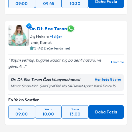
Daha Fazla
09:00
09:45
10:30
Dr. Dt. Ece Turan
Diş Hekimi
+
1
diğer
İzmir
,
Konak
5
(
42
Değerlendirme)
Yaşım yetmiş, bugüne kadar hiç bu denli huzurlu ve
Devamı
güvenli...
Dr. Dt. Ece Turan Özel Muayenehanesi
Haritada Göster
Mimar Sinan Mah. Şair Eşref Bul. No:64 Demet Apart. Kat:8 Daire:16
En Yakın Saatler
Yarın
Yarın
Yarın
Daha Fazla
09:00
10:00
13:00