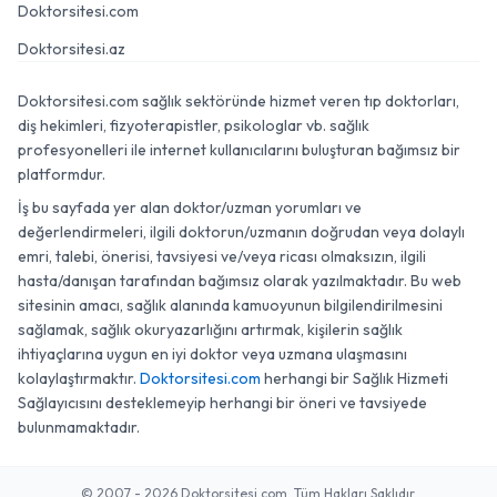
Doktorsitesi.com
Doktorsitesi.az
Doktorsitesi.com sağlık sektöründe hizmet veren tıp doktorları,
diş hekimleri, fizyoterapistler, psikologlar vb. sağlık
profesyonelleri ile internet kullanıcılarını buluşturan bağımsız bir
platformdur.
İş bu sayfada yer alan doktor/uzman yorumları ve
değerlendirmeleri, ilgili doktorun/uzmanın doğrudan veya dolaylı
emri, talebi, önerisi, tavsiyesi ve/veya ricası olmaksızın, ilgili
hasta/danışan tarafından bağımsız olarak yazılmaktadır. Bu web
sitesinin amacı, sağlık alanında kamuoyunun bilgilendirilmesini
sağlamak, sağlık okuryazarlığını artırmak, kişilerin sağlık
ihtiyaçlarına uygun en iyi doktor veya uzmana ulaşmasını
kolaylaştırmaktır.
Doktorsitesi.com
herhangi bir Sağlık Hizmeti
Sağlayıcısını desteklemeyip herhangi bir öneri ve tavsiyede
bulunmamaktadır.
© 2007 - 2026 Doktorsitesi.com. Tüm Hakları Saklıdır.