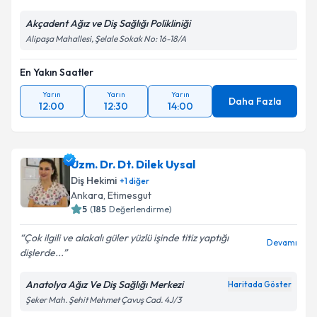
Akçadent Ağız ve Diş Sağlığı Polikliniği
Alipaşa Mahallesi, Şelale Sokak No: 16-18/A
En Yakın Saatler
Yarın
Yarın
Yarın
Daha Fazla
12:00
12:30
14:00
Uzm. Dr. Dt. Dilek Uysal
Diş Hekimi
+
1
diğer
Ankara
,
Etimesgut
5
(
185
Değerlendirme)
Çok ilgili ve alakalı güler yüzlü işinde titiz yaptığı
Devamı
dişlerde...
Anatolya Ağız Ve Diş Sağlığı Merkezi
Haritada Göster
Şeker Mah. Şehit Mehmet Çavuş Cad. 4J/3