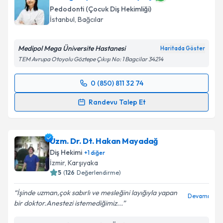
bilgilendireceğiz.
Pedodonti (Çocuk Diş Hekimliği)
İstanbul
,
Bağcılar
E-posta Adresiniz
Medipol Mega Üniversite Hastanesi
Haritada Göster
TEM Avrupa Otoyolu Göztepe Çıkışı No: 1 Bagcilar 34214
Kişisel verilerimin işlenmesine ilişkin
Aydınlatma
0 (850) 811 32 74
Metni
'ni okudum ve kişisel verilerimin belirtilen
Randevu Takvimi Talebi
kapsamda işlenmesini kabul ediyorum.
Randevu Talep Et
Dr. Öğr. Üyesi Berna Kayıkçı
için randevu takvimi
Takvim Talebini Gönder
talebi oluşturun. Size bu uzmandan randevu almanız
Uzm. Dr. Dt. Hakan Mayadağ
için bir takvim hazırlandığında e-posta ile
bilgilendireceğiz.
Diş Hekimi
+
1
diğer
İzmir
,
Karşıyaka
E-posta Adresiniz
5
(
126
Değerlendirme)
İşinde uzman,çok sabırlı ve mesleğini layığıyla yapan
Devamı
bir doktor.Anestezi istemediğimiz...
Kişisel verilerimin işlenmesine ilişkin
Aydınlatma