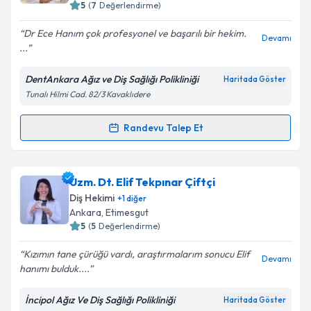
5
(
7
Değerlendirme)
E-posta Adresiniz
Dr Ece Hanım çok profesyonel ve başarılı bir hekim.
Devamı
...
DentAnkara Ağız ve Diş Sağlığı Polikliniği
Haritada Göster
Kişisel verilerimin işlenmesine ilişkin
Aydınlatma
Tunalı Hilmi Cad. 82/3 Kavaklıdere
Metni
'ni okudum ve kişisel verilerimin belirtilen
kapsamda işlenmesini kabul ediyorum.
Randevu Talep Et
Randevu Takvimi Talebi
Takvim Talebini Gönder
Dr. Öğr. Üyesi Dt. Ece Öztoprak
için randevu
Uzm. Dt. Elif Tekpınar Çiftçi
takvimi talebi oluşturun. Size bu uzmandan randevu
Diş Hekimi
+
1
diğer
almanız için bir takvim hazırlandığında e-posta ile
Ankara
,
Etimesgut
bilgilendireceğiz.
5
(
5
Değerlendirme)
E-posta Adresiniz
Kızımın tane çürüğü vardı, araştırmalarım sonucu Elif
Devamı
hanımı bulduk....
İncipol Ağız Ve Diş Sağlığı Polikliniği
Haritada Göster