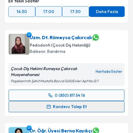
En Yakın Saatler
16:30
17:00
17:30
Daha Fazla
Uzm. Dt. Rümeysa Çakırcalı
Pedodonti (Çocuk Diş Hekimliği)
Balıkesir
,
Bandırma
Çocuk Diş Hekimi Rumeysa Çakırcalı
Haritada Göster
Muayenehanesi
Paşakent mh Şehit Mustafa Boz cd GüllüEvleri Apt No:5/1
0 (850) 811 54 16
Randevu Takvimi Talebi
Randevu Talep Et
Uzm. Dt. Rümeysa Çakırcalı
için randevu takvimi
talebi oluşturun. Size bu uzmandan randevu almanız
için bir takvim hazırlandığında e-posta ile
Dr. Öğr. Üyesi Berna Kayıkçı