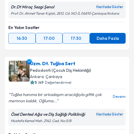
Dr.Dt Miraç Sezgi Şenol
Haritada Göster
Prof. Dr. Ahmet Taner Kışlalı, 2812. Cd. NO:3, 06810 Çankaya/Ankara
En Yakın Saatler
16:30
17:00
17:30
Daha Fazla
Uzm. Dt. Tuğba Sert
Pedodonti (Çocuk Diş Hekimliği)
Ankara
,
Çankaya
5
(
49
Değerlendirme)
Tuğba hanıma bir arkadaşım aracılığıyla gittik çok
Devamı
memnun kaldık. Oğluma...
Özel Dented Ağız ve Diş Sağlığı Polikliniği
Haritada Göster
Mustafa Kemal Mah. 2142. Cad. No:5/B