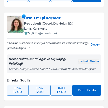
Uzm. Dt. Işıl Kaçmaz
Pedodonti (Çocuk Diş Hekimliği)
İzmir
,
Karşıyaka
5
(
19
Değerlendirme)
Tedavi sürecince konuya hakimiyeti ve kızımla kurduğu
Devamı
güzel iletişim...
Beyaz Nokta Dental Ağız Ve Diş Sağlığı
Haritada Göster
Polikliniği
Cevher Dudayev Bulvarı 6518/6 Sk. No:2 Beyaz Nokta Sitesi Mavişehir
En Yakın Saatler
11 Ağu
11 Ağu
11 Ağu
Daha Fazla
12:00
12:30
17:00