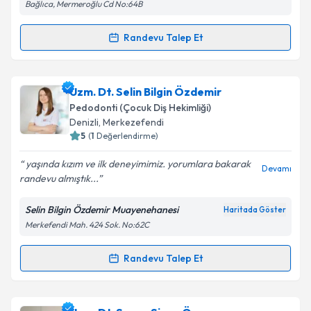
Bağlıca, Mermeroğlu Cd No:64B
Kişisel verilerimin işlenmesine ilişkin
Aydınlatma
Metni
'ni okudum ve kişisel verilerimin belirtilen
kapsamda işlenmesini kabul ediyorum.
Randevu Talep Et
Randevu Takvimi Talebi
Takvim Talebini Gönder
Uzm. Dt. Elif Tekpınar Çiftçi
için randevu takvimi
Uzm. Dt. Selin Bilgin Özdemir
talebi oluşturun. Size bu uzmandan randevu almanız
Pedodonti (Çocuk Diş Hekimliği)
için bir takvim hazırlandığında e-posta ile
Denizli
,
Merkezefendi
bilgilendireceğiz.
5
(
1
Değerlendirme)
E-posta Adresiniz
yaşında kızım ve ilk deneyimimiz. yorumlara bakarak
Devamı
randevu almıştık...
Selin Bilgin Özdemir Muayenehanesi
Haritada Göster
Merkefendi Mah. 424 Sok. No:62C
Kişisel verilerimin işlenmesine ilişkin
Aydınlatma
Metni
'ni okudum ve kişisel verilerimin belirtilen
kapsamda işlenmesini kabul ediyorum.
Randevu Talep Et
Randevu Takvimi Talebi
Takvim Talebini Gönder