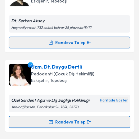
Eskişehir
,
Tepebaşı
bilgilendireceğiz.
E-posta Adresiniz
Dt. Serkan Aksoy
Hoşnudiye mah.732.sokak bulvar 28 plaza kat8/71
Randevu Talep Et
Randevu Takvimi Talebi
Kişisel verilerimin işlenmesine ilişkin
Aydınlatma
Metni
'ni okudum ve kişisel verilerimin belirtilen
kapsamda işlenmesini kabul ediyorum.
Uzm. Dt. Serkan Aksoy
için randevu takvimi talebi
Uzm. Dt. Duygu Dertli
oluşturun. Size bu uzmandan randevu almanız için bir
Pedodonti (Çocuk Diş Hekimliği)
takvim hazırlandığında e-posta ile bilgilendireceğiz.
Takvim Talebini Gönder
Eskişehir
,
Tepebaşı
E-posta Adresiniz
Özel Serdent Ağız ve Diş Sağlığı Polikliniği
Haritada Göster
Yenibağlar Mh. Fabrikalar Sk. 12/A, 26170
Kişisel verilerimin işlenmesine ilişkin
Aydınlatma
Randevu Talep Et
Randevu Takvimi Talebi
Metni
'ni okudum ve kişisel verilerimin belirtilen
kapsamda işlenmesini kabul ediyorum.