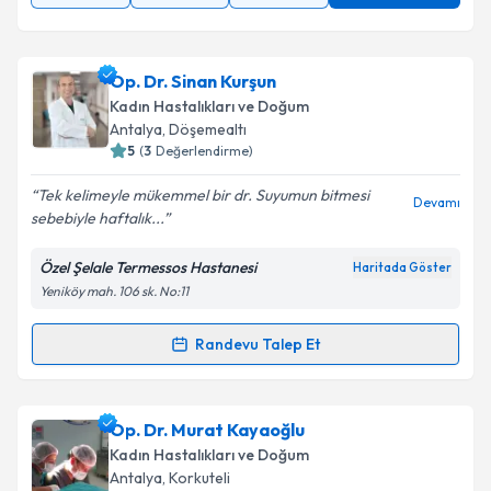
Op. Dr. Sinan Kurşun
Kadın Hastalıkları ve Doğum
Antalya
, Döşemealtı
5
(
3
Değerlendirme)
Tek kelimeyle mükemmel bir dr. Suyumun bitmesi
Devamı
sebebiyle haftalık...
Özel Şelale Termessos Hastanesi
Haritada Göster
Yeniköy mah. 106 sk. No:11
Randevu Talep Et
Randevu Takvimi Talebi
Op. Dr. Sinan Kurşun
için randevu takvimi talebi
Op. Dr. Murat Kayaoğlu
oluşturun. Size bu uzmandan randevu almanız için bir
Kadın Hastalıkları ve Doğum
takvim hazırlandığında e-posta ile bilgilendireceğiz.
Antalya
, Korkuteli