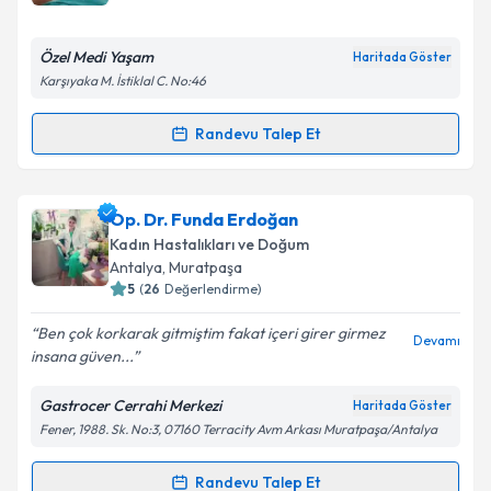
E-posta Adresiniz
Özel Medi Yaşam
Haritada Göster
Karşıyaka M. İstiklal C. No:46
Kişisel verilerimin işlenmesine ilişkin
Aydınlatma
Randevu Talep Et
Randevu Takvimi Talebi
Metni
'ni okudum ve kişisel verilerimin belirtilen
kapsamda işlenmesini kabul ediyorum.
Op. Dr. Murat Kayaoğlu
için randevu takvimi talebi
Op. Dr. Funda Erdoğan
oluşturun. Size bu uzmandan randevu almanız için bir
Takvim Talebini Gönder
Kadın Hastalıkları ve Doğum
takvim hazırlandığında e-posta ile bilgilendireceğiz.
Antalya
, Muratpaşa
5
(
26
Değerlendirme)
E-posta Adresiniz
Ben çok korkarak gitmiştim fakat içeri girer girmez
Devamı
insana güven...
Gastrocer Cerrahi Merkezi
Haritada Göster
Kişisel verilerimin işlenmesine ilişkin
Aydınlatma
Fener, 1988. Sk. No:3, 07160 Terracity Avm Arkası Muratpaşa/Antalya
Metni
'ni okudum ve kişisel verilerimin belirtilen
kapsamda işlenmesini kabul ediyorum.
Randevu Talep Et
Randevu Takvimi Talebi