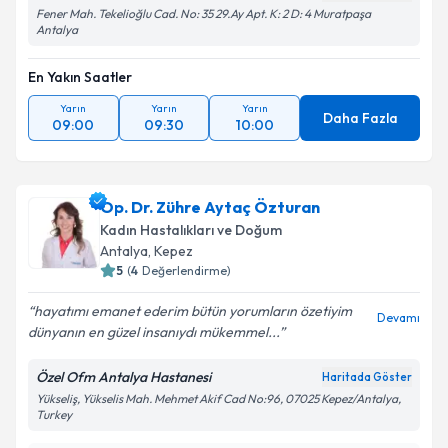
Fener Mah. Tekelioğlu Cad. No: 35 29.Ay Apt. K: 2 D: 4 Muratpaşa
Takvim Talebini Gönder
Antalya
En Yakın Saatler
Yarın
Yarın
Yarın
Daha Fazla
09:00
09:30
10:00
Op. Dr. Zühre Aytaç Özturan
Kadın Hastalıkları ve Doğum
Antalya
, Kepez
5
(
4
Değerlendirme)
hayatımı emanet ederim bütün yorumların özetiyim
Devamı
dünyanın en güzel insanıydı mükemmel...
Özel Ofm Antalya Hastanesi
Haritada Göster
Yükseliş, Yükselis Mah. Mehmet Akif Cad No:96, 07025 Kepez/Antalya,
Turkey