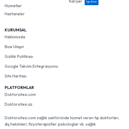
Hizmetler
Hastaneler
KURUMSAL
Hakkımızda
Bize Ulaşın
Gizlilik Politikası
Google Takvim Entegrasyonu
Site Haritası
PLATFORMLAR
Doktorsitesi.com
Doktorsitesi.az
Doktorsitesi.com sağlık sektöründe hizmet veren tıp doktorları,
diş hekimleri, fizyoterapistler, psikologlar vb. sağlık
profesyonelleri ile internet kullanıcılarını buluşturan bağımsız bir