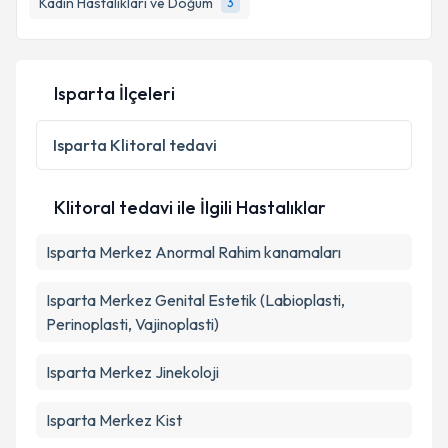
E-posta Adresiniz
Isparta İlçeleri
Kişisel verilerimin işlenmesine ilişkin
Aydınlatma
Metni
'ni okudum ve kişisel verilerimin belirtilen
Isparta
Klitoral tedavi
kapsamda işlenmesini kabul ediyorum.
Klitoral tedavi ile İlgili Hastalıklar
Takvim Talebini Gönder
Isparta Merkez Anormal Rahim kanamaları
Isparta Merkez Genital Estetik (Labioplasti,
Perinoplasti, Vajinoplasti)
Isparta Merkez Jinekoloji
Isparta Merkez Kist