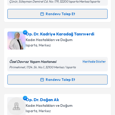
Çünür, Süleyman Demirel Cd. No: 179, 32200 Isparta Merkez/Isparta
Randevu Talep Et
Randevu Takvimi Talebi
Op. Dr. Sveta Aghayeva
için randevu takvimi talebi
Op. Dr. Kadriye Karadağ Tanrıverdi
oluşturun. Size bu uzmandan randevu almanız için bir
Kadın Hastalıkları ve Doğum
takvim hazırlandığında e-posta ile bilgilendireceğiz.
Isparta
, Merkez
E-posta Adresiniz
Özel Davraz Yaşam Hastanesi
Haritada Göster
Pirimehmet, 1724. Sk. No:1, 32100 Merkez / Isparta
Kişisel verilerimin işlenmesine ilişkin
Aydınlatma
Randevu Talep Et
Randevu Takvimi Talebi
Metni
'ni okudum ve kişisel verilerimin belirtilen
kapsamda işlenmesini kabul ediyorum.
Op. Dr. Kadriye Karadağ Tanrıverdi
için randevu
Op. Dr. Doğan Ak
takvimi talebi oluşturun. Size bu uzmandan randevu
Takvim Talebini Gönder
Kadın Hastalıkları ve Doğum
almanız için bir takvim hazırlandığında e-posta ile
Isparta
, Merkez
bilgilendireceğiz.