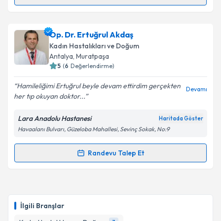
Takvim Talebini Gönder
Op. Dr. Funda Erdoğan
için randevu takvimi talebi
Op. Dr. Ertuğrul Akdaş
oluşturun. Size bu uzmandan randevu almanız için bir
Kadın Hastalıkları ve Doğum
takvim hazırlandığında e-posta ile bilgilendireceğiz.
Antalya
, Muratpaşa
5
(
6
Değerlendirme)
E-posta Adresiniz
Hamileliğimi Ertuğrul beyle devam ettirdim gerçekten
Devamı
her tıp okuyan doktor...
Lara Anadolu Hastanesi
Haritada Göster
Kişisel verilerimin işlenmesine ilişkin
Aydınlatma
Havaalanı Bulvarı, Güzeloba Mahallesi, Sevinç Sokak, No:9
Metni
'ni okudum ve kişisel verilerimin belirtilen
kapsamda işlenmesini kabul ediyorum.
Randevu Talep Et
Randevu Takvimi Talebi
Takvim Talebini Gönder
Op. Dr. Ertuğrul Akdaş
için randevu takvimi talebi
oluşturun. Size bu uzmandan randevu almanız için bir
İlgili Branşlar
takvim hazırlandığında e-posta ile bilgilendireceğiz.
Kadın Hastalıkları ve Doğum
3