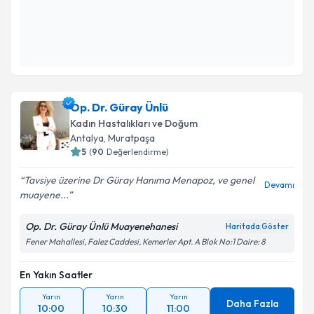
En Yakın Saatler
Yarın
Yarın
Yarın
Daha Fazla
09:00
09:15
09:30
Op. Dr. Güray Ünlü
Kadın Hastalıkları ve Doğum
Antalya
, Muratpaşa
5
(
90
Değerlendirme)
Tavsiye üzerine Dr Güray Hanıma Menapoz, ve genel
Devamı
muayene...
Op. Dr. Güray Ünlü Muayenehanesi
Haritada Göster
Fener Mahallesi, Falez Caddesi, Kemerler Apt. A Blok No:1 Daire: 8
En Yakın Saatler
Yarın
Yarın
Yarın
Daha Fazla
10:00
10:30
11:00