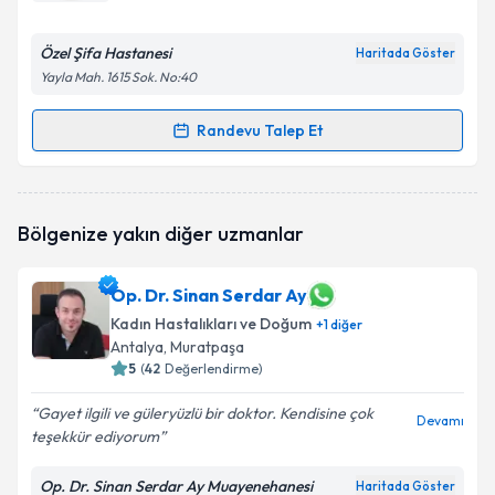
E-posta Adresiniz
Özel Şifa Hastanesi
Haritada Göster
Yayla Mah. 1615 Sok. No:40
Randevu Talep Et
Randevu Takvimi Talebi
Kişisel verilerimin işlenmesine ilişkin
Aydınlatma
Metni
'ni okudum ve kişisel verilerimin belirtilen
kapsamda işlenmesini kabul ediyorum.
Op. Dr. Doğan Ak
için randevu takvimi talebi
Bölgenize yakın diğer uzmanlar
oluşturun. Size bu uzmandan randevu almanız için bir
takvim hazırlandığında e-posta ile bilgilendireceğiz.
Takvim Talebini Gönder
Op. Dr. Sinan Serdar Ay
E-posta Adresiniz
Kadın Hastalıkları ve Doğum
+
1
diğer
Antalya
, Muratpaşa
5
(
42
Değerlendirme)
Kişisel verilerimin işlenmesine ilişkin
Aydınlatma
Gayet ilgili ve güleryüzlü bir doktor. Kendisine çok
Devamı
Metni
'ni okudum ve kişisel verilerimin belirtilen
teşekkür ediyorum
kapsamda işlenmesini kabul ediyorum.
Op. Dr. Sinan Serdar Ay Muayenehanesi
Haritada Göster