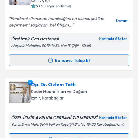
İzmir
, Çiğli
5
(
3
Değerlendirme)
E-posta Adresiniz
Pandemi sürecinde hamileliğimi en olumlu şekilde
Devamı
geçirmemi sağlayan, bel fıtığım...
Özel İzmir Can Hastanesi
Haritada Göster
Kişisel verilerimin işlenmesine ilişkin
Aydınlatma
Ataşehir Mahallesi 8019/16 Sk. No: 18 Çiğli - İZMİR
Metni
'ni okudum ve kişisel verilerimin belirtilen
kapsamda işlenmesini kabul ediyorum.
Randevu Talep Et
Randevu Takvimi Talebi
Takvim Talebini Gönder
Op. Dr. Özden Varol
için randevu takvimi talebi
Op. Dr. Özlem Tatlı
oluşturun. Size bu uzmandan randevu almanız için bir
Kadın Hastalıkları ve Doğum
takvim hazırlandığında e-posta ile bilgilendireceğiz.
İzmir
, Karabağlar
E-posta Adresiniz
ÖZEL İZMİR AVRUPA CERRAHİ TIP MERKEZİ
Haritada Göster
Yunus Emre Mah. Şehit Volkan Koçyiğit Blv. No:18-20 Karabağlar/İzmir