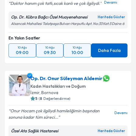
Devamı
Doktor hanım çok tatlı,sıcak kanlı ve çok ilgiliydi.️
Op. Dr. Kübra Bağcı Özel Muayenehanesi
Haritada Göster
Alsancak Mahallesi Talatpaşa Bulvarı Harputlu Apt. No:33 Kat:3 Daire: 6
En Yakın Saatler
10 Ağu
10 Ağu
10 Ağu
Daha Fazla
09:00
09:30
10:00
Op. Dr. Onur Süleyman Aldemir
Kadın Hastalıkları ve Doğum
İzmir
, Bornova
5
(
8
Değerlendirme)
Onur Hocam çok ilgiliydi hamileliğimin başından
Devamı
sonuna kadar tüm süreci...
Özel Ata Sağlık Hastanesi
Haritada Göster