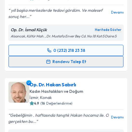
yıll başka merkezlerde tedavi gördüm. Ve malesef
Devamı
sonuç her...
Kişisel verilerimin işlenmesine ilişkin
Aydınlatma
Op. Dr. İsmail Küçük
Haritada Göster
Metni
'ni okudum ve kişisel verilerimin belirtilen
Alsancak, Kültür Mah. , Dr. Mustafa Enver Bey Cd. No:18 Kat:5 Daire:5
kapsamda işlenmesini kabul ediyorum.
0 (232) 218 23 38
Randevu Takvimi Talebi
Takvim Talebini Gönder
Randevu Talep Et
Op. Dr. İsmail Küçük
için randevu takvimi talebi
oluşturun. Size bu uzmandan randevu almanız için bir
Op. Dr. Hakan Sabırlı
takvim hazırlandığında e-posta ile bilgilendireceğiz.
Kadın Hastalıkları ve Doğum
E-posta Adresiniz
İzmir
, Konak
4.9
(
16
Değerlendirme)
Gebeliğimin . haftasında tanıştık Hakan hocamız ile. O
Devamı
gerçekten bu...
Kişisel verilerimin işlenmesine ilişkin
Aydınlatma
Metni
'ni okudum ve kişisel verilerimin belirtilen