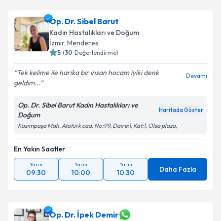
Op. Dr. Sibel Barut
Kadın Hastalıkları ve Doğum
İzmir
, Menderes
5
(
30
Değerlendirme)
Tek kelime ile harika bir insan hocam iyiki denk
Devamı
geldim...
Op. Dr. Sibel Barut Kadın Hastalıkları ve
Haritada Göster
Doğum
Kasımpaşa Mah. Atatürk cad. No:99, Daire:1, Kat:1, Olsa plaza,
En Yakın Saatler
Yarın
Yarın
Yarın
Daha Fazla
09:30
10:00
10:30
Op. Dr. İpek Demir