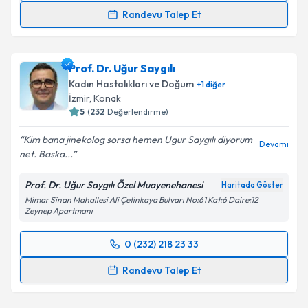
Randevu Talep Et
Doç. Dr. Ceren Gölbaşı
için randevu takvimi talebi
oluşturun. Size bu uzmandan randevu almanız için bir
Prof. Dr. Uğur Saygılı
takvim hazırlandığında e-posta ile bilgilendireceğiz.
Kadın Hastalıkları ve Doğum
+
1
diğer
E-posta Adresiniz
İzmir
, Konak
5
(
232
Değerlendirme)
Kim bana jinekolog sorsa hemen Ugur Saygılı diyorum
Devamı
net. Baska...
Kişisel verilerimin işlenmesine ilişkin
Aydınlatma
Metni
'ni okudum ve kişisel verilerimin belirtilen
Prof. Dr. Uğur Saygılı Özel Muayenehanesi
Haritada Göster
kapsamda işlenmesini kabul ediyorum.
Mimar Sinan Mahallesi Ali Çetinkaya Bulvarı No:61 Kat:6 Daire:12
Zeynep Apartmanı
Takvim Talebini Gönder
0 (232) 218 23 33
Randevu Takvimi Talebi
Randevu Talep Et
Prof. Dr. Uğur Saygılı
için randevu takvimi talebi