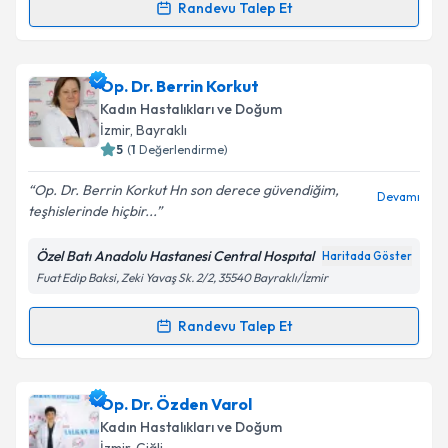
Randevu Talep Et
Randevu Takvimi Talebi
Kişisel verilerimin işlenmesine ilişkin
Aydınlatma
Metni
'ni okudum ve kişisel verilerimin belirtilen
kapsamda işlenmesini kabul ediyorum.
Op. Dr. Cemal Demir
için randevu takvimi talebi
Op. Dr. Berrin Korkut
oluşturun. Size bu uzmandan randevu almanız için bir
Kadın Hastalıkları ve Doğum
takvim hazırlandığında e-posta ile bilgilendireceğiz.
Takvim Talebini Gönder
İzmir
, Bayraklı
5
(
1
Değerlendirme)
E-posta Adresiniz
Op. Dr. Berrin Korkut Hn son derece güvendiğim,
Devamı
teşhislerinde hiçbir...
Özel Batı Anadolu Hastanesi Central Hospıtal
Haritada Göster
Kişisel verilerimin işlenmesine ilişkin
Aydınlatma
Fuat Edip Baksi, Zeki Yavaş Sk. 2/2, 35540 Bayraklı/İzmir
Metni
'ni okudum ve kişisel verilerimin belirtilen
kapsamda işlenmesini kabul ediyorum.
Randevu Talep Et
Randevu Takvimi Talebi
Takvim Talebini Gönder
Op. Dr. Berrin Korkut
için randevu takvimi talebi
Op. Dr. Özden Varol
oluşturun. Size bu uzmandan randevu almanız için bir
Kadın Hastalıkları ve Doğum
takvim hazırlandığında e-posta ile bilgilendireceğiz.