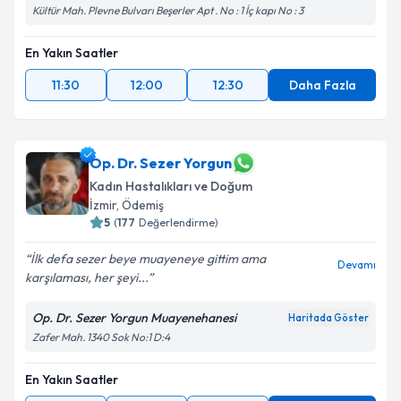
Kültür Mah. Plevne Bulvarı Beşerler Apt . No : 1 İç kapı No : 3
En Yakın Saatler
11:30
12:00
12:30
Daha Fazla
Op. Dr. Sezer Yorgun
Kadın Hastalıkları ve Doğum
İzmir
, Ödemiş
5
(
177
Değerlendirme)
İlk defa sezer beye muayeneye gittim ama
Devamı
karşılaması, her şeyi...
Op. Dr. Sezer Yorgun Muayenehanesi
Haritada Göster
Zafer Mah. 1340 Sok No:1 D:4
En Yakın Saatler