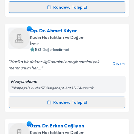
kapsamda işlenmesini kabul ediyorum.
Randevu Talep Et
Randevu Takvimi Talebi
Takvim Talebini Gönder
Op. Dr. Zehra Mete
için randevu takvimi talebi
Op. Dr. Ahmet Kılyar
oluşturun. Size bu uzmandan randevu almanız için bir
Kadın Hastalıkları ve Doğum
takvim hazırlandığında e-posta ile bilgilendireceğiz.
İzmir
5
(
2
Değerlendirme)
E-posta Adresiniz
Harika bir doktor ilgili samimi enerjik samimi çok
Devamı
memnunum her...
Muayenehane
Kişisel verilerimin işlenmesine ilişkin
Aydınlatma
Talatpaşa Bulv. No:57 Yadigar Apt. Kat:1 D:1 Alsancak
Metni
'ni okudum ve kişisel verilerimin belirtilen
kapsamda işlenmesini kabul ediyorum.
Randevu Talep Et
Randevu Takvimi Talebi
Takvim Talebini Gönder
Op. Dr. Ahmet Kılyar
için randevu takvimi talebi
Uzm. Dr. Erkan Çağlıyan
oluşturun. Size bu uzmandan randevu almanız için bir
Kadın Hastalıkları ve Doğum