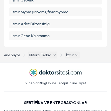
İzmir Gebelik
İzmir Myom (Miyom), fibromyoma
İzmir Adet Düzensizliği
İzmir Gebe Kalamama
Ana Sayfa
Klitoral Tedavi
İzmir
Videolar
Blog
Online Terapi
Online Diyet
SERTİFİKA VE ENTEGRASYONLAR