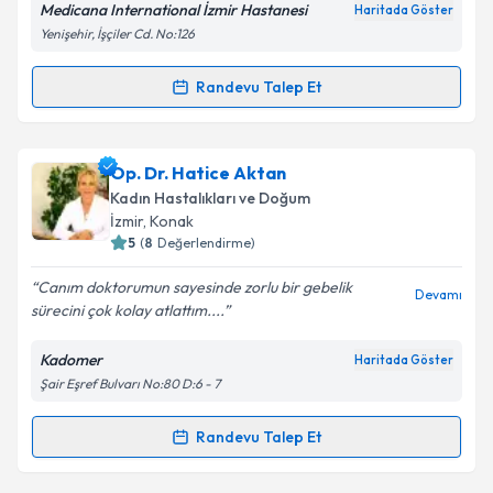
Medicana International İzmir Hastanesi
Haritada Göster
kapsamda işlenmesini kabul ediyorum.
Yenişehir, İşçiler Cd. No:126
Takvim Talebini Gönder
Randevu Talep Et
Randevu Takvimi Talebi
Op. Dr. Hakan Sabırlı
için randevu takvimi talebi
Op. Dr. Hatice Aktan
oluşturun. Size bu uzmandan randevu almanız için bir
Kadın Hastalıkları ve Doğum
takvim hazırlandığında e-posta ile bilgilendireceğiz.
İzmir
, Konak
5
(
8
Değerlendirme)
E-posta Adresiniz
Canım doktorumun sayesinde zorlu bir gebelik
Devamı
sürecini çok kolay atlattım....
Kadomer
Haritada Göster
Kişisel verilerimin işlenmesine ilişkin
Aydınlatma
Şair Eşref Bulvarı No:80 D:6 - 7
Metni
'ni okudum ve kişisel verilerimin belirtilen
kapsamda işlenmesini kabul ediyorum.
Randevu Talep Et
Randevu Takvimi Talebi
Takvim Talebini Gönder