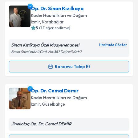
Op. Dr. Hatice Aktan
için randevu takvimi talebi
Op. Dr. Sinan Kızılkaya
oluşturun. Size bu uzmandan randevu almanız için bir
Kadın Hastalıkları ve Doğum
takvim hazırlandığında e-posta ile bilgilendireceğiz.
İzmir
, Karabağlar
5
(
1
Değerlendirme)
E-posta Adresiniz
Sinan Kızılkaya Özel Muayenehanesi
Haritada Göster
Basın Sitesi İnönü Cad. No:367 Daire:3 Kat:2
Kişisel verilerimin işlenmesine ilişkin
Aydınlatma
Randevu Talep Et
Randevu Takvimi Talebi
Metni
'ni okudum ve kişisel verilerimin belirtilen
kapsamda işlenmesini kabul ediyorum.
Op. Dr. Sinan Kızılkaya
için randevu takvimi talebi
Op. Dr. Cemal Demir
Takvim Talebini Gönder
oluşturun. Size bu uzmandan randevu almanız için bir
Kadın Hastalıkları ve Doğum
takvim hazırlandığında e-posta ile bilgilendireceğiz.
İzmir
, Güzelbahçe
E-posta Adresiniz
Jinekolog Op. Dr. Cemal DEMİR