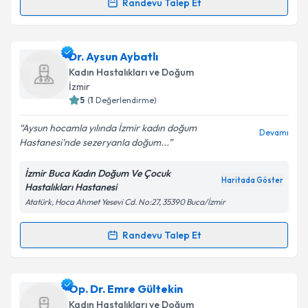
Kişisel verilerimin işlenmesine ilişkin
Aydınlatma
Randevu Talep Et
Randevu Takvimi Talebi
Metni
'ni okudum ve kişisel verilerimin belirtilen
kapsamda işlenmesini kabul ediyorum.
Op. Dr. Özlem Tatlı
için randevu takvimi talebi
Dr. Aysun Aybatlı
oluşturun. Size bu uzmandan randevu almanız için bir
Takvim Talebini Gönder
Kadın Hastalıkları ve Doğum
takvim hazırlandığında e-posta ile bilgilendireceğiz.
İzmir
5
(
1
Değerlendirme)
E-posta Adresiniz
Aysun hocamla yılında İzmir kadın doğum
Devamı
Hastanesi'nde sezeryanla doğum...
İzmir Buca Kadın Doğum Ve Çocuk
Kişisel verilerimin işlenmesine ilişkin
Aydınlatma
Haritada Göster
Hastalıkları Hastanesi
Metni
'ni okudum ve kişisel verilerimin belirtilen
Atatürk, Hoca Ahmet Yesevi Cd. No:27, 35390 Buca/İzmir
kapsamda işlenmesini kabul ediyorum.
Randevu Talep Et
Randevu Takvimi Talebi
Takvim Talebini Gönder
Dr. Aysun Aybatlı
için randevu takvimi talebi
Op. Dr. Emre Gültekin
oluşturun. Size bu uzmandan randevu almanız için bir
Kadın Hastalıkları ve Doğum