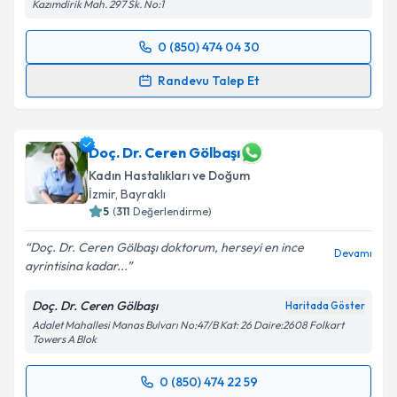
Kazımdirik Mah. 297 Sk. No:1
0 (850) 474 04 30
Randevu Takvimi Talebi
Randevu Talep Et
Op. Dr. Onur Süleyman Aldemir
için randevu
takvimi talebi oluşturun. Size bu uzmandan randevu
almanız için bir takvim hazırlandığında e-posta ile
Doç. Dr. Ceren Gölbaşı
bilgilendireceğiz.
Kadın Hastalıkları ve Doğum
İzmir
, Bayraklı
E-posta Adresiniz
5
(
311
Değerlendirme)
Doç. Dr. Ceren Gölbaşı doktorum, herseyi en ince
Devamı
ayrintisina kadar...
Kişisel verilerimin işlenmesine ilişkin
Aydınlatma
Doç. Dr. Ceren Gölbaşı
Haritada Göster
Metni
'ni okudum ve kişisel verilerimin belirtilen
Adalet Mahallesi Manas Bulvarı No:47/B Kat: 26 Daire:2608 Folkart
kapsamda işlenmesini kabul ediyorum.
Towers A Blok
Takvim Talebini Gönder
0 (850) 474 22 59
Randevu Takvimi Talebi