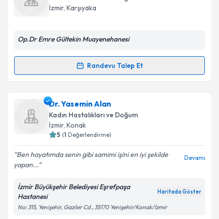
takvim hazırlandığında e-posta ile bilgilendireceğiz.
İzmir
, Karşıyaka
E-posta Adresiniz
Op.Dr Emre Gültekin Muayenehanesi
Randevu Talep Et
Randevu Takvimi Talebi
Kişisel verilerimin işlenmesine ilişkin
Aydınlatma
Metni
'ni okudum ve kişisel verilerimin belirtilen
kapsamda işlenmesini kabul ediyorum.
Op. Dr. Emre Gültekin
için randevu takvimi talebi
Dr. Yasemin Alan
oluşturun. Size bu uzmandan randevu almanız için bir
Kadın Hastalıkları ve Doğum
takvim hazırlandığında e-posta ile bilgilendireceğiz.
Takvim Talebini Gönder
İzmir
, Konak
5
(
1
Değerlendirme)
E-posta Adresiniz
Ben hayatımda senin gibi samimi işini en iyi şekilde
Devamı
yapan...
İzmir Büyükşehir Belediyesi Eşrefpaşa
Kişisel verilerimin işlenmesine ilişkin
Aydınlatma
Haritada Göster
Hastanesi
Metni
'ni okudum ve kişisel verilerimin belirtilen
No: 315, Yenişehir, Gaziler Cd., 35170 Yenişehir/Konak/İzmir
kapsamda işlenmesini kabul ediyorum.