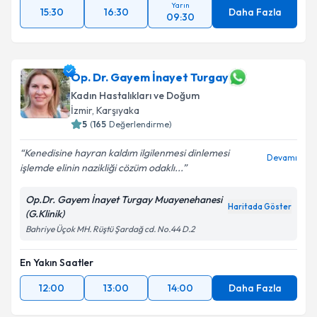
Yarın
15:30
16:30
Daha Fazla
09:30
Op. Dr. Gayem İnayet Turgay
Kadın Hastalıkları ve Doğum
İzmir
, Karşıyaka
5
(
165
Değerlendirme)
Kenedisine hayran kaldım ilgilenmesi dinlemesi
Devamı
işlemde elinin nazikliği cözüm odaklı...
Op.Dr. Gayem İnayet Turgay Muayenehanesi
Haritada Göster
(G.Klinik)
Bahriye Üçok MH. Rüştü Şardağ cd. No.44 D.2
En Yakın Saatler
12:00
13:00
14:00
Daha Fazla