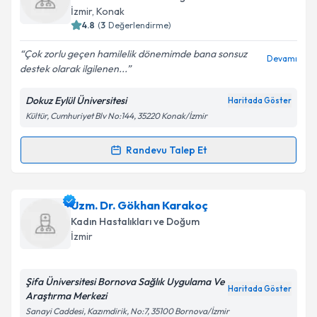
takvim hazırlandığında e-posta ile bilgilendireceğiz.
İzmir
, Konak
4.8
(
3
Değerlendirme)
E-posta Adresiniz
Çok zorlu geçen hamilelik dönemimde bana sonsuz
Devamı
destek olarak ilgilenen...
Dokuz Eylül Üniversitesi
Haritada Göster
Kişisel verilerimin işlenmesine ilişkin
Aydınlatma
Kültür, Cumhuriyet Blv No:144, 35220 Konak/İzmir
Metni
'ni okudum ve kişisel verilerimin belirtilen
kapsamda işlenmesini kabul ediyorum.
Randevu Talep Et
Randevu Takvimi Talebi
Takvim Talebini Gönder
Uzm. Dr. Erkan Çağlıyan
için randevu takvimi talebi
Uzm. Dr. Gökhan Karakoç
oluşturun. Size bu uzmandan randevu almanız için bir
Kadın Hastalıkları ve Doğum
takvim hazırlandığında e-posta ile bilgilendireceğiz.
İzmir
E-posta Adresiniz
Şifa Üniversitesi Bornova Sağlık Uygulama Ve
Haritada Göster
Araştırma Merkezi
Sanayi Caddesi, Kazımdirik, No:7, 35100 Bornova/İzmir