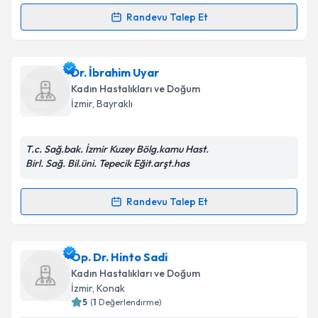
Randevu Talep Et
Randevu Takvimi Talebi
Takvim Talebini Gönder
Dr. Yasemin Alan
için randevu takvimi talebi
Dr. İbrahim Uyar
oluşturun. Size bu uzmandan randevu almanız için bir
Kadın Hastalıkları ve Doğum
takvim hazırlandığında e-posta ile bilgilendireceğiz.
İzmir
, Bayraklı
E-posta Adresiniz
T.c. Sağ.bak. İzmir Kuzey Bölg.kamu Hast.
Birl. Sağ. Bil.üni. Tepecik Eğit.arşt.has
Kişisel verilerimin işlenmesine ilişkin
Aydınlatma
Randevu Talep Et
Randevu Takvimi Talebi
Metni
'ni okudum ve kişisel verilerimin belirtilen
kapsamda işlenmesini kabul ediyorum.
Dr. İbrahim Uyar
için randevu takvimi talebi
Op. Dr. Hinto Sadi
oluşturun. Size bu uzmandan randevu almanız için bir
Takvim Talebini Gönder
Kadın Hastalıkları ve Doğum
takvim hazırlandığında e-posta ile bilgilendireceğiz.
İzmir
, Konak
5
(
1
Değerlendirme)
E-posta Adresiniz