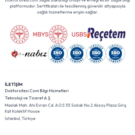
Doktorsitesi.com Sağlık Bakanlığı onaylı ve entegreli bir sağlık bilgi
platformudur. Sertifikaları ile tescillenmiş güvenilir altyapısıyla
sağlık hizmetlerine erişim sağlar.
İLETİŞİM
Doktorsitesi Com Bilgi Hizmetleri
Teknoloji ve Ticaret A.Ş.
Maslak Mah. Ahi Evran Cd. A.O.S 55 Sokak No:2 Aksoy Plaza Giriş
Kat Kolektif House
İstanbul, Türkiye