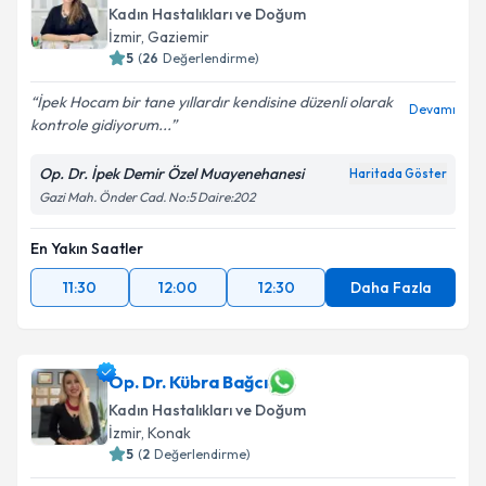
Kadın Hastalıkları ve Doğum
İzmir
, Gaziemir
5
(
26
Değerlendirme)
İpek Hocam bir tane yıllardır kendisine düzenli olarak
Devamı
kontrole gidiyorum...
Op. Dr. İpek Demir Özel Muayenehanesi
Haritada Göster
Gazi Mah. Önder Cad. No:5 Daire:202
En Yakın Saatler
11:30
12:00
12:30
Daha Fazla
Op. Dr. Kübra Bağcı
Kadın Hastalıkları ve Doğum
İzmir
, Konak
5
(
2
Değerlendirme)