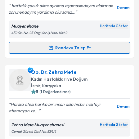
haftalık çocuk alımı ayrılma aşamasındayım aldırmak
Devamı
zorunundayım yardımcı olursanız...
Muayenehane
Haritada Göster
Kişisel verilerimin işlenmesine ilişkin
Aydınlatma
452 Sk. No:25 Özgüler İş Hanı Kat:2
Metni
'ni okudum ve kişisel verilerimin belirtilen
kapsamda işlenmesini kabul ediyorum.
Randevu Talep Et
Randevu Takvimi Talebi
Takvim Talebini Gönder
Op. Dr. Hinto Sadi
için randevu takvimi talebi
Op. Dr. Zehra Mete
oluşturun. Size bu uzmandan randevu almanız için bir
Kadın Hastalıkları ve Doğum
takvim hazırlandığında e-posta ile bilgilendireceğiz.
İzmir
, Karşıyaka
5
(
1
Değerlendirme)
E-posta Adresiniz
Harika otesi harika bir insan asla hicbir noktayi
Devamı
atlamayan ve...
Zehra Mete Muayenehanesi
Haritada Göster
Kişisel verilerimin işlenmesine ilişkin
Aydınlatma
Cemal Gürsel Cad.No:334/1
Metni
'ni okudum ve kişisel verilerimin belirtilen