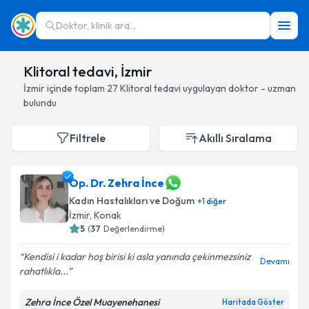
Doktor, klinik ara...
Klitoral tedavi, İzmir
İzmir
içinde toplam
27
Klitoral tedavi
uygulayan doktor - uzman
bulundu
Filtrele
Akıllı Sıralama
Op. Dr. Zehra İnce
Kadın Hastalıkları ve Doğum
+
1
diğer
İzmir
, Konak
5
(
37
Değerlendirme)
Kendisi i kadar hoş birisi ki asla yanında çekinmezsiniz
Devamı
rahatlıkla...
Zehra İnce Özel Muayenehanesi
Haritada Göster