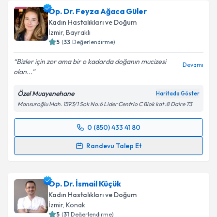
oluşturun. Size bu uzmandan randevu almanız için bir
Op. Dr. Feyza Ağaca Güler
takvim hazırlandığında e-posta ile bilgilendireceğiz.
Kadın Hastalıkları ve Doğum
E-posta Adresiniz
İzmir
, Bayraklı
5
(
33
Değerlendirme)
Bizler için zor ama bir o kadarda doğanın mucizesi
Devamı
olan...
Kişisel verilerimin işlenmesine ilişkin
Aydınlatma
Metni
'ni okudum ve kişisel verilerimin belirtilen
Özel Muayenehane
Haritada Göster
kapsamda işlenmesini kabul ediyorum.
Mansuroğlu Mah. 1593/1 Sok No:6 Lider Centrio C Blok kat :8 Daire 73
Takvim Talebini Gönder
0 (850) 433 41 80
Randevu Takvimi Talebi
Randevu Talep Et
Op. Dr. Feyza Ağaca Güler
için randevu takvimi
talebi oluşturun. Size bu uzmandan randevu almanız
Op. Dr. İsmail Küçük
için bir takvim hazırlandığında e-posta ile
bilgilendireceğiz.
Kadın Hastalıkları ve Doğum
İzmir
, Konak
E-posta Adresiniz
5
(
31
Değerlendirme)