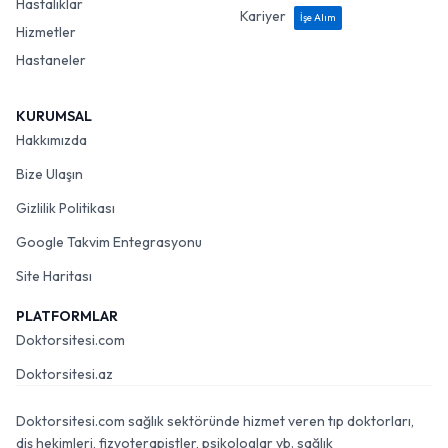
Hastalıklar
Kariyer
İşe Alım
Hizmetler
Hastaneler
KURUMSAL
Hakkımızda
Bize Ulaşın
Gizlilik Politikası
Google Takvim Entegrasyonu
Site Haritası
PLATFORMLAR
Doktorsitesi.com
Doktorsitesi.az
Doktorsitesi.com sağlık sektöründe hizmet veren tıp doktorları,
diş hekimleri, fizyoterapistler, psikologlar vb. sağlık