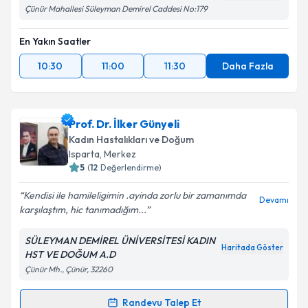
Çünür Mahallesi Süleyman Demirel Caddesi No:179
En Yakın Saatler
10:30
11:00
11:30
Daha Fazla
Prof. Dr. İlker Günyeli
Kadın Hastalıkları ve Doğum
Isparta
,
Merkez
5
(
12
Değerlendirme)
Kendisi ile hamileligimin .ayinda zorlu bir zamanımda
Devamı
karşılaştım, hic tanımadığım...
SÜLEYMAN DEMİREL ÜNİVERSİTESİ KADIN
Haritada Göster
HST VE DOĞUM A.D
Çünür Mh., Çünür, 32260
Randevu Talep Et