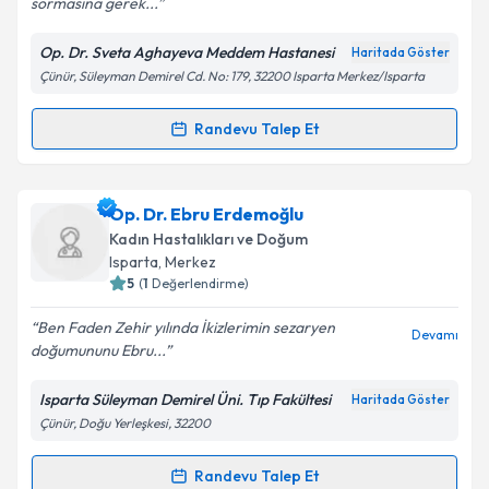
sormasına gerek...
Op. Dr. Sveta Aghayeva Meddem Hastanesi
Haritada Göster
Çünür, Süleyman Demirel Cd. No: 179, 32200 Isparta Merkez/Isparta
Kişisel verilerimin işlenmesine ilişkin
Aydınlatma
Metni
'ni okudum ve kişisel verilerimin belirtilen
kapsamda işlenmesini kabul ediyorum.
Randevu Talep Et
Randevu Takvimi Talebi
Takvim Talebini Gönder
Op. Dr. Sveta Aghayeva
için randevu takvimi talebi
Op. Dr. Ebru Erdemoğlu
oluşturun. Size bu uzmandan randevu almanız için bir
Kadın Hastalıkları ve Doğum
takvim hazırlandığında e-posta ile bilgilendireceğiz.
Isparta
,
Merkez
5
(
1
Değerlendirme)
E-posta Adresiniz
Ben Faden Zehir yılında İkizlerimin sezaryen
Devamı
doğumununu Ebru...
Isparta Süleyman Demirel Üni. Tıp Fakültesi
Haritada Göster
Kişisel verilerimin işlenmesine ilişkin
Aydınlatma
Çünür, Doğu Yerleşkesi, 32200
Metni
'ni okudum ve kişisel verilerimin belirtilen
kapsamda işlenmesini kabul ediyorum.
Randevu Talep Et
Randevu Takvimi Talebi