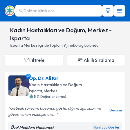
Doktor, klinik ara...
Kadın Hastalıkları ve Doğum, Merkez -
Isparta
Isparta
Merkez
içinde toplam
9
jinekolog
bulundu
Filtrele
Akıllı Sıralama
Op. Dr. Ali Kır
Kadın Hastalıkları ve Doğum
Isparta
,
Merkez
5
(
1
Değerlendirme)
Gebelik sürecim boyunca gösterdiğiniz ilgi, sabır ve
Devamı
güven veren yaklaşımınız...
Özel Meddem Hastanesi
Haritada Göster