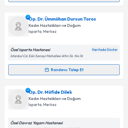
Takvim Talebini Gönder
Op. Dr. Ebru Erdemoğlu
için randevu takvimi talebi
Op. Dr. Ümmühan Dursun Toros
oluşturun. Size bu uzmandan randevu almanız için bir
Kadın Hastalıkları ve Doğum
takvim hazırlandığında e-posta ile bilgilendireceğiz.
Isparta
,
Merkez
E-posta Adresiniz
Özel Isparta Hastanesi
Haritada Göster
İstanbul Cd. Eski Sanayi Mahallesi Altın Sk. No:16
Kişisel verilerimin işlenmesine ilişkin
Aydınlatma
Randevu Talep Et
Randevu Takvimi Talebi
Metni
'ni okudum ve kişisel verilerimin belirtilen
kapsamda işlenmesini kabul ediyorum.
Op. Dr. Ümmühan Dursun Toros
için randevu
Op. Dr. Müfide Dilek
takvimi talebi oluşturun. Size bu uzmandan randevu
Takvim Talebini Gönder
Kadın Hastalıkları ve Doğum
almanız için bir takvim hazırlandığında e-posta ile
Isparta
,
Merkez
bilgilendireceğiz.
E-posta Adresiniz
Özel Davraz Yaşam Hastanesi