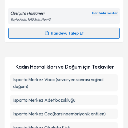
E-posta Adresiniz
Özel Şifa Hastanesi
Haritada Göster
Yayla Mah. 1615 Sok. No:40
Kişisel verilerimin işlenmesine ilişkin
Aydınlatma
Randevu Talep Et
Randevu Takvimi Talebi
Metni
'ni okudum ve kişisel verilerimin belirtilen
kapsamda işlenmesini kabul ediyorum.
Op. Dr. Doğan Ak
için randevu takvimi talebi
oluşturun. Size bu uzmandan randevu almanız için bir
Takvim Talebini Gönder
Kadın Hastalıkları ve Doğum
için Tedaviler
takvim hazırlandığında e-posta ile bilgilendireceğiz.
E-posta Adresiniz
Isparta Merkez Vbac (sezaryen sonrası vajinal
doğum)
Isparta Merkez Adet bozukluğu
Kişisel verilerimin işlenmesine ilişkin
Aydınlatma
Metni
'ni okudum ve kişisel verilerimin belirtilen
Isparta Merkez Cea(karsinoembriyonik antijen)
kapsamda işlenmesini kabul ediyorum.
Isparta Merkez Çikolata Kisti