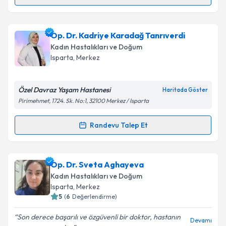
Randevu Takvimi Talebi
Prof. Dr. İlker Günyeli
için randevu takvimi talebi
Op. Dr. Kadriye Karadağ Tanrıverdi
oluşturun. Size bu uzmandan randevu almanız için bir
Kadın Hastalıkları ve Doğum
takvim hazırlandığında e-posta ile bilgilendireceğiz.
Isparta
,
Merkez
E-posta Adresiniz
Özel Davraz Yaşam Hastanesi
Haritada Göster
Pirimehmet, 1724. Sk. No:1, 32100 Merkez / Isparta
Kişisel verilerimin işlenmesine ilişkin
Aydınlatma
Randevu Talep Et
Randevu Takvimi Talebi
Metni
'ni okudum ve kişisel verilerimin belirtilen
kapsamda işlenmesini kabul ediyorum.
Op. Dr. Kadriye Karadağ Tanrıverdi
için randevu
Op. Dr. Sveta Aghayeva
takvimi talebi oluşturun. Size bu uzmandan randevu
Takvim Talebini Gönder
Kadın Hastalıkları ve Doğum
almanız için bir takvim hazırlandığında e-posta ile
Isparta
,
Merkez
bilgilendireceğiz.
5
(
6
Değerlendirme)
E-posta Adresiniz
Son derece başarılı ve özgüvenli bir doktor, hastanın
Devamı