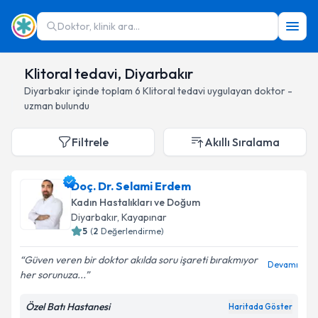
Doktor, klinik ara...
Klitoral tedavi, Diyarbakır
Diyarbakır
içinde toplam
6
Klitoral tedavi
uygulayan doktor -
uzman bulundu
Filtrele
Akıllı Sıralama
Doç. Dr. Selami Erdem
Kadın Hastalıkları ve Doğum
Diyarbakır
, Kayapınar
5
(
2
Değerlendirme)
Güven veren bir doktor akılda soru işareti bırakmıyor
Devamı
her sorunuza...
Özel Batı Hastanesi
Haritada Göster