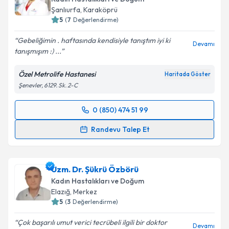
Şanlıurfa
, Karaköprü
5
(
7
Değerlendirme)
Gebeliğimin . haftasında kendisiyle tanıştım iyi ki
Devamı
tanışmışım :) ...
Özel Metrolife Hastanesi
Haritada Göster
Şenevler, 6129. Sk. 2-C
0 (850) 474 51 99
Randevu Takvimi Talebi
Randevu Talep Et
Doç. Dr. Veysel Toprak
için randevu takvimi talebi
oluşturun. Size bu uzmandan randevu almanız için bir
Uzm. Dr. Şükrü Özbörü
takvim hazırlandığında e-posta ile bilgilendireceğiz.
Kadın Hastalıkları ve Doğum
E-posta Adresiniz
Elazığ
, Merkez
5
(
3
Değerlendirme)
Çok başarılı umut verici tecrübeli ilgili bir doktor
Devamı