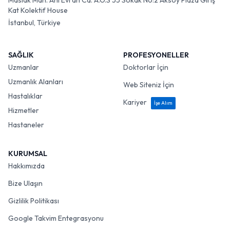
Maslak Mah. Ahi Evran Cd. A.O.S 55 Sokak No:2 Aksoy Plaza Giriş
Kat Kolektif House
İstanbul, Türkiye
SAĞLIK
PROFESYONELLER
Uzmanlar
Doktorlar İçin
Uzmanlık Alanları
Web Siteniz İçin
Hastalıklar
Kariyer
İşe Alım
Hizmetler
Hastaneler
KURUMSAL
Hakkımızda
Bize Ulaşın
Gizlilik Politikası
Google Takvim Entegrasyonu