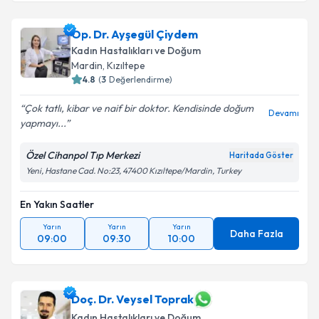
Op. Dr. Ayşegül Çiydem
Kadın Hastalıkları ve Doğum
Mardin
, Kızıltepe
4.8
(
3
Değerlendirme)
Çok tatlı, kibar ve naif bir doktor. Kendisinde doğum
Devamı
yapmayı...
Özel Cihanpol Tıp Merkezi
Haritada Göster
Yeni, Hastane Cad. No:23, 47400 Kızıltepe/Mardin, Turkey
En Yakın Saatler
Yarın
Yarın
Yarın
Daha Fazla
09:00
09:30
10:00
Doç. Dr. Veysel Toprak
Kadın Hastalıkları ve Doğum