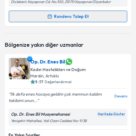
Diclekent, Kayapınar Cd. No:100, 21070 Kayapınar/Diyarbakır
Randevu Talep Et
Randevu Takvimi Talebi
Doç. Dr. Selami Erdem
için randevu takvimi talebi
Bölgenize yakın diğer uzmanlar
oluşturun. Size bu uzmandan randevu almanız için bir
takvim hazırlandığında e-posta ile bilgilendireceğiz.
Op. Dr. Enes Bil
E-posta Adresiniz
Kadın Hastalıkları ve Doğum
Mardin
, Artuklu
5
(
17
Değerlendirme)
Kişisel verilerimin işlenmesine ilişkin
Aydınlatma
İlk defa enes hocaya geldim çok memnun kaldım
Devamı
Metni
'ni okudum ve kişisel verilerimin belirtilen
takibimi onun...
kapsamda işlenmesini kabul ediyorum.
Op. Dr. Enes Bil Muayenehanesi
Haritada Göster
Yenişehir Mahallesi, Vali Ozan Caddesi No: 9/38
Takvim Talebini Gönder
En Yakın Saatler