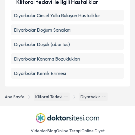
Klitoral tedavi ile İlgili Hastalıklar
Takvim Talebini Gönder
Diyarbakır Cinsel Yolla Bulaşan Hastalıklar
Diyarbakır Doğum Sancıları
Diyarbakır Düşük (abortus)
Diyarbakır Kanama Bozuklukları
Diyarbakır Kemik Erimesi
Ana Sayfa
Klitoral Tedavi
Diyarbakır
Videolar
Blog
Online Terapi
Online Diyet