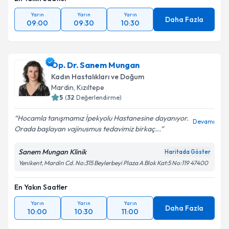
Yarın
Yarın
Yarın
Daha Fazla
09:00
09:30
10:30
Op. Dr. Sanem Mungan
Kadın Hastalıkları ve Doğum
Mardin
, Kızıltepe
5
(
32
Değerlendirme)
Hocamla tanışmamız İpekyolu Hastanesine dayanıyor.
Devamı
Orada başlayan vajinusmus tedavimiz birkaç...
Sanem Mungan Klinik
Haritada Göster
Yenikent, Mardin Cd. No:315 Beylerbeyi Plaza A Blok Kat:5 No:119 47400
En Yakın Saatler
Yarın
Yarın
Yarın
Daha Fazla
10:00
10:30
11:00