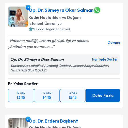
Op. Dr. Sümeyra Okur Salman
Kadın Hastalıkları ve Doğum
İstanbul
,
Ümraniye
5
(
222
Değerlendirme)
Hocanın naifliği, uzman görüşü, ilgi ve alakası
Devamı
yönünden çok memnun...
Op. Dr. Sümeyra Okur Salman
Haritada Göster
Yamanevler Mahallesi Alemdağ Caddesi Limonlu Bahçe Konakları
No:171 H B2 Blok K:5 D:23
En Yakın Saatler
12 Ağu
12 Ağu
12 Ağu
Daha Fazla
13:15
14:15
15:15
Op. Dr. Erdem Başkent
Kadın Hastalıkları ve Doğum