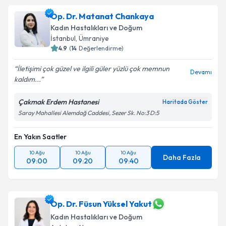
talebi oluşturun. Size bu uzmandan randevu almanız
Op. Dr. Matanat Chankaya
için bir takvim hazırlandığında e-posta ile
bilgilendireceğiz.
Kadın Hastalıkları ve Doğum
İstanbul
,
Ümraniye
E-posta Adresiniz
4.9
(
14
Değerlendirme)
İletişimi çok güzel ve ilgili güler yüzlü çok memnun
Devamı
kaldım...
Kişisel verilerimin işlenmesine ilişkin
Aydınlatma
Çakmak Erdem Hastanesi
Haritada Göster
Metni
'ni okudum ve kişisel verilerimin belirtilen
Saray Mahallesi Alemdağ Caddesi, Sezer Sk. No:3 D:5
kapsamda işlenmesini kabul ediyorum.
En Yakın Saatler
Takvim Talebini Gönder
10 Ağu
10 Ağu
10 Ağu
Daha Fazla
09:00
09:20
09:40
Op. Dr. Füsun Yüksel Yakut
Kadın Hastalıkları ve Doğum