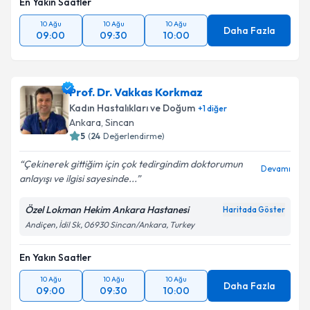
En Yakın Saatler
10 Ağu
10 Ağu
10 Ağu
Daha Fazla
09:00
09:30
10:00
Prof. Dr. Vakkas Korkmaz
Kadın Hastalıkları ve Doğum
+
1
diğer
Ankara
,
Sincan
5
(
24
Değerlendirme)
Çekinerek gittiğim için çok tedirgindim doktorumun
Devamı
anlayışı ve ilgisi sayesinde...
Özel Lokman Hekim Ankara Hastanesi
Haritada Göster
Andiçen, İdil Sk, 06930 Sincan/Ankara, Turkey
En Yakın Saatler
10 Ağu
10 Ağu
10 Ağu
Daha Fazla
09:00
09:30
10:00