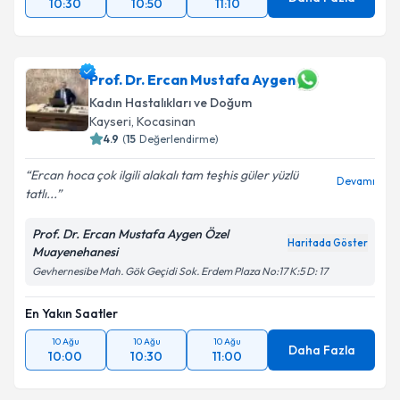
10:30
10:50
11:10
Prof. Dr. Ercan Mustafa Aygen
Kadın Hastalıkları ve Doğum
Kayseri
,
Kocasinan
4.9
(
15
Değerlendirme)
Ercan hoca çok ilgili alakalı tam teşhis güler yüzlü
Devamı
tatlı...
Prof. Dr. Ercan Mustafa Aygen Özel
Haritada Göster
Muayenehanesi
Gevhernesibe Mah. Gök Geçidi Sok. Erdem Plaza No:17 K:5 D: 17
En Yakın Saatler
10 Ağu
10 Ağu
10 Ağu
Daha Fazla
10:00
10:30
11:00