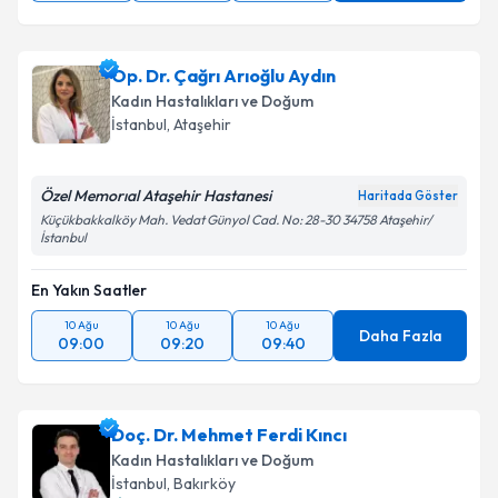
Op. Dr. Çağrı Arıoğlu Aydın
Kadın Hastalıkları ve Doğum
İstanbul
,
Ataşehir
Özel Memorıal Ataşehir Hastanesi
Haritada Göster
Küçükbakkalköy Mah. Vedat Günyol Cad. No: 28-30 34758 Ataşehir/
İstanbul
En Yakın Saatler
10 Ağu
10 Ağu
10 Ağu
Daha Fazla
09:00
09:20
09:40
Doç. Dr. Mehmet Ferdi Kıncı
Kadın Hastalıkları ve Doğum
İstanbul
,
Bakırköy