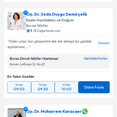
Op. Dr. Seda Duygu Demirçelik
Kadın Hastalıkları ve Doğum
Bursa
,
Nilüfer
5
(
3
Değerlendirme)
Güler yüzü, her şikayetimi tek tek detaylı bir şekilde
Devamı
açıklaması,...
Bursa Doruk Nilüfer Hastanesi
Haritada Göster
Konak, Lefkoşe Cd. No:22
En Yakın Saatler
10 Ağu
10 Ağu
10 Ağu
Daha Fazla
09:00
09:30
10:00
Op. Dr. Muharrem Karacaer