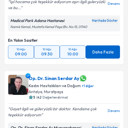
Işıl hocama çok teşekkür ediyorum aşırı ilgili guleryüzlü
Devamı
ve bu...
Medical Park Adana Hastanesi
Haritada Göster
Namık Kemal, Mustafa Kemal Paşa Blv. No:15, 01140
En Yakın Saatler
10 Ağu
10 Ağu
10 Ağu
Daha Fazla
09:00
09:30
10:00
Op. Dr. Sinan Serdar Ay
Kadın Hastalıkları ve Doğum
+
1
diğer
Antalya
,
Muratpaşa
5
(
42
Değerlendirme)
Gayet ilgili ve güleryüzlü bir doktor. Kendisine çok
Devamı
teşekkür ediyorum
Op. Dr. Sinan Serdar Ay Muayenehanesi
Haritada Göster