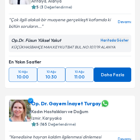
Antalya
,
Alanya
5
(
3
Değerlendirme)
Çok ilgili alakalı bir muayene gerçekleşti kafamda ki
Devamı
bütün soruların...
Op.Dr. Füsun Yüksel Yakut
Haritada Göster
KÜÇÜKHASBAHÇE MAH.KEYKUTBAT BUL.NO:107/19 ALANYA
En Yakın Saatler
10 Ağu
10 Ağu
10 Ağu
Daha Fazla
10:00
10:30
11:00
Op. Dr. Gayem İnayet Turgay
Kadın Hastalıkları ve Doğum
İzmir
,
Karşıyaka
5
(
165
Değerlendirme)
Kenedisine hayran kaldım ilgilenmesi dinlemesi
Devamı