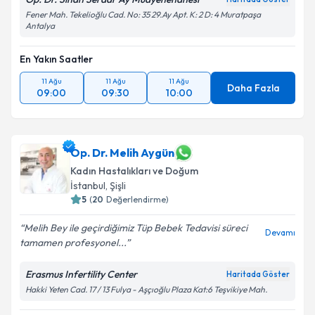
Fener Mah. Tekelioğlu Cad. No: 35 29.Ay Apt. K: 2 D: 4 Muratpaşa
Antalya
En Yakın Saatler
11 Ağu
11 Ağu
11 Ağu
Daha Fazla
09:00
09:30
10:00
Op. Dr. Melih Aygün
Kadın Hastalıkları ve Doğum
İstanbul
,
Şişli
5
(
20
Değerlendirme)
Melih Bey ile geçirdiğimiz Tüp Bebek Tedavisi süreci
Devamı
tamamen profesyonel...
Erasmus Infertility Center
Haritada Göster
Hakki Yeten Cad. 17 / 13 Fulya - Aşçıoğlu Plaza Kat:6 Teşvikiye Mah.