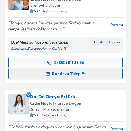
İstanbul
,
Üsküdar
5
(
3
Değerlendirme)
Tonguç hocam, Yaklaşık yıl önce ilk doğumumu
Devamı
gerçekleştiren doktorumdu....
Özel Medivia Hospital Hastanesi
Haritada Göster
Güzeltepe, Zübeyde Hanım Cd. No:15
0 (850) 811 88 36
Randevu Takvimi Talebi
Randevu Talep Et
Op. Dr. Tonguç Arslan
için randevu takvimi talebi
oluşturun. Size bu uzmandan randevu almanız için bir
Op. Dr. Derya Ertürk
takvim hazırlandığında e-posta ile bilgilendireceğiz.
Kadın Hastalıkları ve Doğum
E-posta Adresiniz
Denizli
,
Merkezefendi
5
(
1
Değerlendirme)
Gebelik takibi ve doğum süreci için başvurdum Derya
Devamı