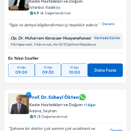
Kadın Hastalıkları ve Doğum
İstanbul
,
Kadıköy
4.9
(
6
Değerlendirme)
Devamı
İlgisi ve detaylı bilgilendirmesi içi teşekkür ederiz.
Op. Dr. Muharrem Karacaer Muayenehanesi
Haritada Göster
Fikirtepe mah, Yıldırım sok, No:10/3 Optimist Residence
En Yakın Saatler
10 Ağu
10 Ağu
10 Ağu
Daha Fazla
09:00
09:30
10:00
Prof. Dr. Süheyl Ökten
Kadın Hastalıkları ve Doğum
+
1
diğer
Adana
,
Seyhan
5
(
3
Değerlendirme)
Şahane bir doktor çok samimi çok sıcakkanlı ve
Devamı