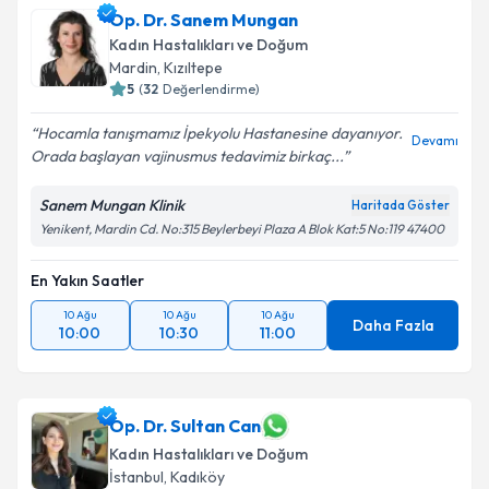
Op. Dr. Sanem Mungan
Kadın Hastalıkları ve Doğum
Mardin
,
Kızıltepe
5
(
32
Değerlendirme)
Hocamla tanışmamız İpekyolu Hastanesine dayanıyor.
Devamı
Orada başlayan vajinusmus tedavimiz birkaç...
Sanem Mungan Klinik
Haritada Göster
Yenikent, Mardin Cd. No:315 Beylerbeyi Plaza A Blok Kat:5 No:119 47400
En Yakın Saatler
10 Ağu
10 Ağu
10 Ağu
Daha Fazla
10:00
10:30
11:00
Op. Dr. Sultan Can
Kadın Hastalıkları ve Doğum
İstanbul
,
Kadıköy