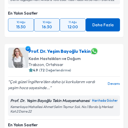
En Yakın Saatler
10 Ağu
10 Ağu
11 Ağu
Daha Fazla
15:30
16:30
12:00
Prof. Dr. Yeşim Bayoğlu Tekin
Kadın Hastalıkları ve Doğum
Trabzon
,
Ortahisar
4.9
(
72
Değerlendirme)
Çok güzel İngiltere’den daha iyi korkularım vardı
Devamı
yeşim hoca sayesinde...
Prof. Dr. Yeşim Bayoğlu Tekin Muayenehanesi
Haritada Göster
Kemerkaya Mahallesi Ahmet Selim Teymur Sok. No:1 Bordo İş Merkezi
Kat:2 Daire:22
En Yakın Saatler