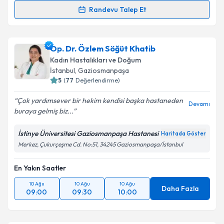
Randevu Talep Et
Op. Dr. İzel Selin Özsoy
için randevu takvimi talebi
oluşturun. Size bu uzmandan randevu almanız için bir
Op. Dr. Özlem Söğüt Khatib
takvim hazırlandığında e-posta ile bilgilendireceğiz.
Kadın Hastalıkları ve Doğum
E-posta Adresiniz
İstanbul
,
Gaziosmanpaşa
5
(
77
Değerlendirme)
Çok yardımsever bir hekim kendisi başka hastaneden
Devamı
buraya gelmiş biz...
Kişisel verilerimin işlenmesine ilişkin
Aydınlatma
Metni
'ni okudum ve kişisel verilerimin belirtilen
İstinye Üniversitesi Gaziosmanpaşa Hastanesi
Haritada Göster
kapsamda işlenmesini kabul ediyorum.
Merkez, Çukurçeşme Cd. No:51, 34245 Gaziosmanpaşa/İstanbul
En Yakın Saatler
Takvim Talebini Gönder
10 Ağu
10 Ağu
10 Ağu
Daha Fazla
09:00
09:30
10:00