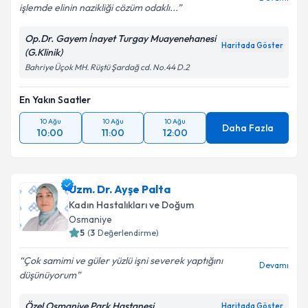
işlemde elinin nazikliği cözüm odaklı...
Op.Dr. Gayem İnayet Turgay Muayenehanesi
Haritada Göster
(G.Klinik)
Bahriye Üçok MH. Rüştü Şardağ cd. No.44 D.2
En Yakın Saatler
10 Ağu
10 Ağu
10 Ağu
Daha Fazla
10:00
11:00
12:00
Uzm. Dr. Ayşe Palta
Kadın Hastalıkları ve Doğum
Osmaniye
5
(
3
Değerlendirme)
Çok samimi ve güler yüzlü işni severek yaptığını
Devamı
düşünüyorum
Özel Osmaniye Park Hastanesi
Haritada Göster