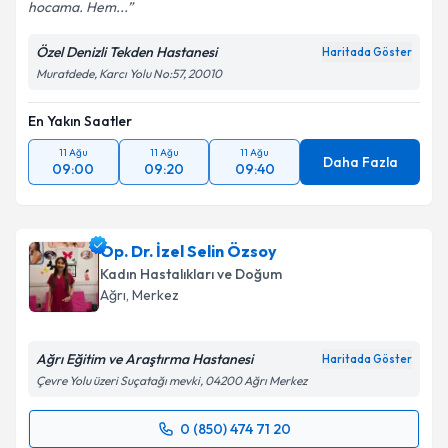
hocama. Hem...
Kişisel verilerimin işlenmesine ilişkin
Aydınlatma
Metni
'ni okudum ve kişisel verilerimin belirtilen
Özel Denizli Tekden Hastanesi
Haritada Göster
kapsamda işlenmesini kabul ediyorum.
Muratdede, Karcı Yolu No:57, 20010
En Yakın Saatler
Takvim Talebini Gönder
11 Ağu
11 Ağu
11 Ağu
Daha Fazla
09:00
09:20
09:40
Op. Dr. İzel Selin Özsoy
Kadın Hastalıkları ve Doğum
Ağrı
,
Merkez
Ağrı Eğitim ve Araştırma Hastanesi
Haritada Göster
Çevre Yolu üzeri Suçatağı mevki, 04200 Ağrı Merkez
0 (850) 474 71 20
Randevu Takvimi Talebi