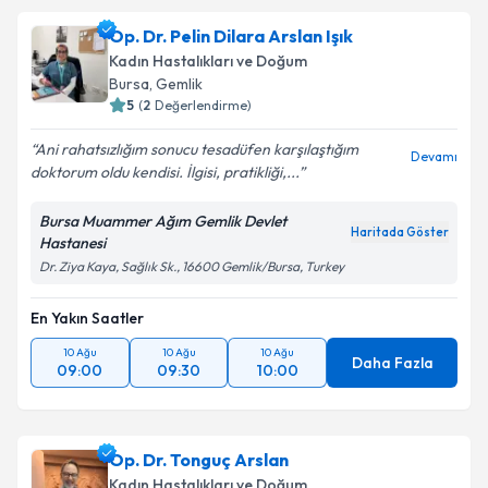
Op. Dr. Pelin Dilara Arslan Işık
Kadın Hastalıkları ve Doğum
Bursa
,
Gemlik
5
(
2
Değerlendirme)
Ani rahatsızlığım sonucu tesadüfen karşılaştığım
Devamı
doktorum oldu kendisi. İlgisi, pratikliği,...
Bursa Muammer Ağım Gemlik Devlet
Haritada Göster
Hastanesi
Dr. Ziya Kaya, Sağlık Sk., 16600 Gemlik/Bursa, Turkey
En Yakın Saatler
10 Ağu
10 Ağu
10 Ağu
Daha Fazla
09:00
09:30
10:00
Op. Dr. Tonguç Arslan
Kadın Hastalıkları ve Doğum