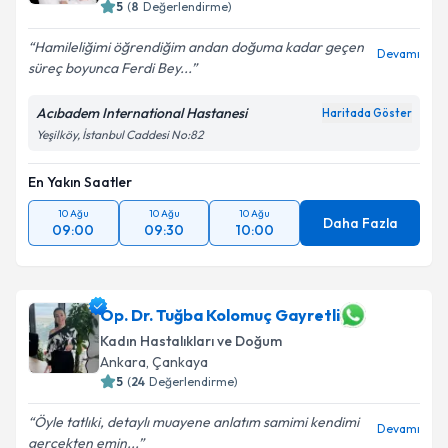
5
(
8
Değerlendirme)
Hamileliğimi öğrendiğim andan doğuma kadar geçen
Devamı
süreç boyunca Ferdi Bey...
Acıbadem International Hastanesi
Haritada Göster
Yeşilköy, İstanbul Caddesi No:82
En Yakın Saatler
10 Ağu
10 Ağu
10 Ağu
Daha Fazla
09:00
09:30
10:00
Op. Dr. Tuğba Kolomuç Gayretli
Kadın Hastalıkları ve Doğum
Ankara
,
Çankaya
5
(
24
Değerlendirme)
Öyle tatlıki, detaylı muayene anlatım samimi kendimi
Devamı
gerçekten emin...