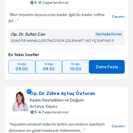
5
(
8
Değerlendirme)
Ben hayatım boyunca bu kadar ilgili bu kadar rafine
Devamı
bir...
Op. Dr. Sultan Can
Haritada Göster
SUADİYE MAHALLESİ ÖNCÜ SOK ÇELEM APT. NO 1 İÇ KAPI NO 9
En Yakın Saatler
10 Ağu
10 Ağu
10 Ağu
Daha Fazla
09:00
09:30
10:00
Op. Dr. Zühre Aytaç Özturan
Kadın Hastalıkları ve Doğum
Antalya
,
Kepez
5
(
4
Değerlendirme)
hayatımı emanet ederim bütün yorumların özetiyim
Devamı
dünyanın en güzel insanıydı mükemmel...