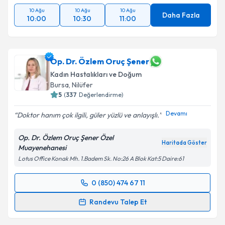
10 Ağu
10 Ağu
10 Ağu
Daha Fazla
10:00
10:30
11:00
Op. Dr. Özlem Oruç Şener
Kadın Hastalıkları ve Doğum
Bursa
,
Nilüfer
5
(
337
Değerlendirme)
Devamı
Doktor hanım çok ilgili, güler yüzlü ve anlayışlı.
Op. Dr. Özlem Oruç Şener Özel
Haritada Göster
Muayenehanesi
Lotus Office Konak Mh. 1.Badem Sk. No:26 A Blok Kat:5 Daire:61
0 (850) 474 67 11
Randevu Takvimi Talebi
Randevu Talep Et
Op. Dr. Özlem Oruç Şener
için randevu takvimi