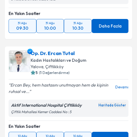
En Yakın Saatler
31 Ağu
31 Ağu
31 Ağu
Daha Fazla
09:30
10:00
10:30
Op. Dr. Ercan Tutal
Kadın Hastalıkları ve Doğum
Yalova
,
Çiftlikköy
5
(
1
Değerlendirme)
Ercan Bey, hem hastasını unutmayan hem de kişinin
Devamı
ruhsal ve...
Aktif International Hospital Çiftlikköy
Haritada Göster
Çiftlik Mahallesi Kemer Caddesi No : 5
En Yakın Saatler
10 Ağu
10 Ağu
10 Ağu