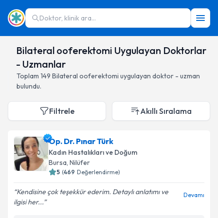
Doktor, klinik ara...
Bilateral ooferektomi Uygulayan Doktorlar
- Uzmanlar
Toplam
149
Bilateral ooferektomi
uygulayan doktor - uzman
bulundu.
Filtrele
Akıllı Sıralama
Op. Dr. Pınar Türk
Kadın Hastalıkları ve Doğum
Bursa
,
Nilüfer
5
(
469
Değerlendirme)
Kendisine çok teşekkür ederim. Detaylı anlatımı ve
Devamı
ilgisi her...