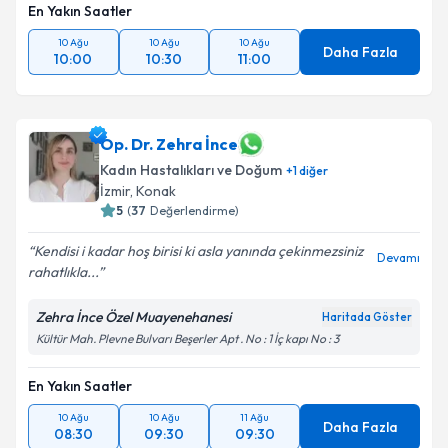
En Yakın Saatler
10 Ağu
10 Ağu
10 Ağu
Daha Fazla
10:00
10:30
11:00
Op. Dr. Zehra İnce
Kadın Hastalıkları ve Doğum
+
1
diğer
İzmir
,
Konak
5
(
37
Değerlendirme)
Kendisi i kadar hoş birisi ki asla yanında çekinmezsiniz
Devamı
rahatlıkla...
Zehra İnce Özel Muayenehanesi
Haritada Göster
Kültür Mah. Plevne Bulvarı Beşerler Apt . No : 1 İç kapı No : 3
En Yakın Saatler
10 Ağu
10 Ağu
11 Ağu
Daha Fazla
08:30
09:30
09:30