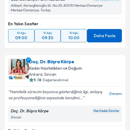
Alibeyli, Karaoğlanoğlu Sk. No:20, 80010 Merkez/Osmaniye
Merkez/Osmaniye, Turkey
En Yakın Saatler
10 Ağu
10 Ağu
10 Ağu
Daha Fazla
09:00
09:30
10:00
Doç. Dr. Büşra Körpe
Kadın Hastalıkları ve Doğum
Ankara
,
Sincan
5
(
18
Değerlendirme)
Hamilelik sürecim boyunca gösterdiğiniz ilgi, anlayış
Devamı
ve profesyonelliğiniz sayesinde kendimi...
Doç. Dr. Büşra Körpe
Haritada Göster
Sincan