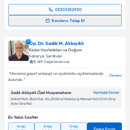
05303252930
Randevu Takvimi Talebi
Randevu Talep Et
Doç. Dr. Hatice Ender Soydinç
için randevu takvimi
talebi oluşturun. Size bu uzmandan randevu almanız
Op. Dr. Sadık M. Akbıyıklı
için bir takvim hazırlandığında e-posta ile
bilgilendireceğiz.
Kadın Hastalıkları ve Doğum
Sakarya
,
Serdivan
E-posta Adresiniz
5
(
69
Değerlendirme)
Hocamız gayet anlayışlı ve aydınlatıcı açıklamalarda
Devamı
bulundu.
Kişisel verilerimin işlenmesine ilişkin
Aydınlatma
Sadık Akbıyıklı Özel Muayenehane
Haritada Göster
Metni
'ni okudum ve kişisel verilerimin belirtilen
İstiklal Mah. Bulut Sok. No:25 Göral Mobilya İş Merkezi Kat:2 D:8 (Giriş
kapsamda işlenmesini kabul ediyorum.
Arka Tarafta)
En Yakın Saatler
Takvim Talebini Gönder
10 Ağu
10 Ağu
10 Ağu
Daha Fazla