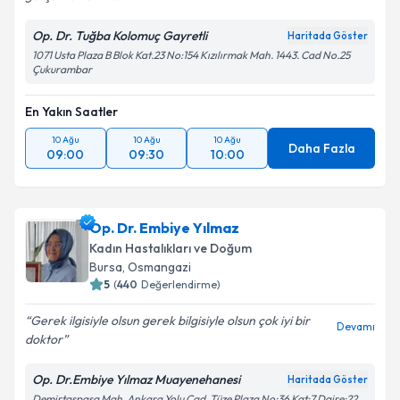
Op. Dr. Tuğba Kolomuç Gayretli
Haritada Göster
1071 Usta Plaza B Blok Kat.23 No:154 Kızılırmak Mah. 1443. Cad No.25
Çukurambar
En Yakın Saatler
10 Ağu
10 Ağu
10 Ağu
Daha Fazla
09:00
09:30
10:00
Op. Dr. Embiye Yılmaz
Kadın Hastalıkları ve Doğum
Bursa
,
Osmangazi
5
(
440
Değerlendirme)
Gerek ilgisiyle olsun gerek bilgisiyle olsun çok iyi bir
Devamı
doktor
Op. Dr.Embiye Yılmaz Muayenehanesi
Haritada Göster
Demirtaşpaşa Mah. Ankara Yolu Cad. Tüze Plaza No:36 Kat:7 Daire:22