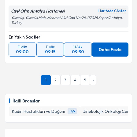
Özel Ofm Antalya Hastanesi
Haritada Göster
Yükseliş, Yükselis Mah. Mehmet Akif Cad No:96, 07025 Kepez/Antalya,
Turkey
En Yakın Saatler
11 Ağu
11 Ağu
11 Ağu
Daha Fazla
09:00
09:15
09:30
1
2
3
4
5
›
İlgili Branşlar
Kadın Hastalıkları ve Doğum
Jinekolojik Onkoloji Cerrahi
149