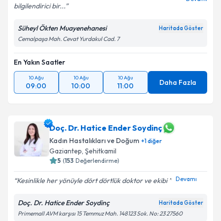
bilgilendirici bir...
Süheyl Ökten Muayenehanesi
Haritada Göster
Cemalpaşa Mah. Cevat Yurdakul Cad. 7
En Yakın Saatler
10 Ağu
10 Ağu
10 Ağu
Daha Fazla
09:00
10:00
11:00
Doç. Dr. Hatice Ender Soydinç
Kadın Hastalıkları ve Doğum
+
1
diğer
Gaziantep
,
Şehitkamil
5
(
153
Değerlendirme)
Devamı
Kesinlikle her yönüyle dört dörtlük doktor ve ekibi
Doç. Dr. Hatice Ender Soydinç
Haritada Göster
Primemall AVM karşısı 15 Temmuz Mah. 148123 Sok. No: 23 27560