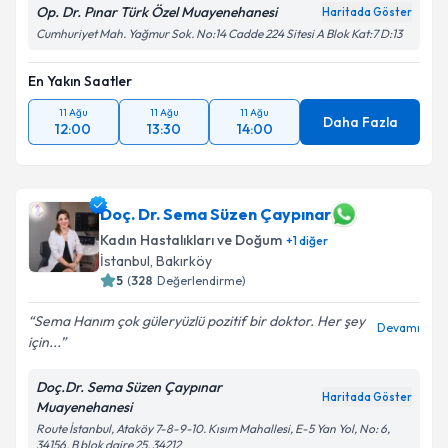
Op. Dr. Pınar Türk Özel Muayenehanesi
Haritada Göster
Cumhuriyet Mah. Yağmur Sok. No:14 Cadde 224 Sitesi A Blok Kat:7 D:13
En Yakın Saatler
11 Ağu
11 Ağu
11 Ağu
Daha Fazla
12:00
13:30
14:00
Doç. Dr. Sema Süzen Çaypınar
Kadın Hastalıkları ve Doğum
+
1
diğer
İstanbul
,
Bakırköy
5
(
328
Değerlendirme)
Sema Hanım çok güleryüzlü pozitif bir doktor. Her şey
Devamı
için...
Doç.Dr. Sema Süzen Çaypınar
Haritada Göster
Muayenehanesi
Route İstanbul, Ataköy 7-8-9-10. Kısım Mahallesi, E-5 Yan Yol, No: 6,
34156, B blok daire 25, 34212