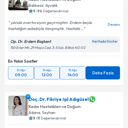
Balıkesir
,
Ayvalık
5
(
96
Değerlendirme)
yılında overtorsiyon geçirmiştim. Erdem beyle
Devamı
hastalığım sebebiyle tanışmıştık. Hastalık...
Op. Dr. Erdem Başkent
Haritada Göster
150 Evler Mh. 29 Mayıs Cad. 3-5 Sok. B Blok NO:1/2
En Yakın Saatler
10 Ağu
10 Ağu
10 Ağu
Daha Fazla
09:00
12:00
14:00
Doç. Dr. Fikriye Işıl Adıgüzel
Kadın Hastalıkları ve Doğum
Adana
,
Seyhan
5
(
11
Değerlendirme)