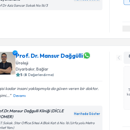
f Dr Aziz Sancar Sokak No:16/3
Prof. Dr. Mansur Dağgülli
Üroloji
Diyarbakır
,
Bağlar
5
(
8
Değerlendirme)
gisi kadar insani yaklaşımıyla da güven veren bir doktor.
ka
şimi...
Devamı
of.Dr.Mansur Dağgulli Kliniği (DİCLE
Haritada Göster
ROMER)
7. Sokak. Star Office Sitesi A Blok Kat: 6 No: 16 (Urfa yolu Metro
ket Yanı)