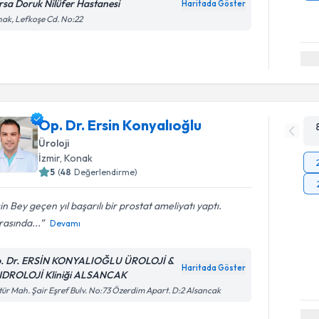
rsa Doruk Nilüfer Hastanesi
Haritada Göster
ak, Lefkoşe Cd. No:22
Op. Dr. Ersin Konyalıoğlu
Üroloji
İzmir
,
Konak
5
(
48
Değerlendirme)
in Bey geçen yıl başarılı bir prostat ameliyatı yaptı.
asında...
Devamı
. Dr. ERSİN KONYALIOĞLU ÜROLOJİ &
Haritada Göster
DROLOJİ Kliniği ALSANCAK
tür Mah. Şair Eşref Bulv. No:73 Özerdim Apart. D:2 Alsancak