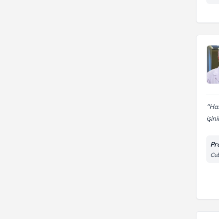
Has
işini
Pr
Cub