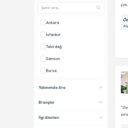
çok.
Öz
Ankara
Ali
İstanbul
Tekirdağ
Samsun
Bursa
Denizli
Yakınımda Ara
İzmir
Branşlar
Konumuma yakın uzmanları
Geç
göster
süre
İlgi Alanları