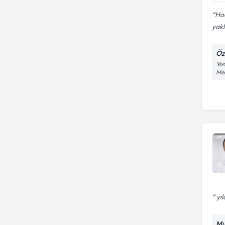
Hoc
yakl
Öz
Yen
Me
yıl
Mu