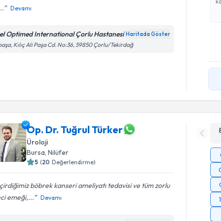
ka
..
Devamı
el Optimed International Çorlu Hastanesi
Haritada Göster
paşa, Kılıç Ali Paşa Cd. No:36, 59850 Çorlu/Tekirdağ
Op. Dr. Tuğrul Türker
Üroloji
Bursa
,
Nilüfer
5
(
20
Değerlendirme)
irdiğimiz böbrek kanseri ameliyatı tedavisi ve tüm zorlu
ci emeği,...
Devamı