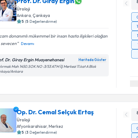
Prof. Dr. Giray Ergin
Üroloji
Ankara
,
Çankaya
5
(
5
Değerlendirme)
am donanımlı mükemmel bir insan hasta ilişkileri olağan
ü sevecen
Devamı
of. Dr. Giray Ergin Muayenehanesi
Haritada Göster
ılırmak Mah 1450.SOK NO :3/53 ATM İŞ Merkezi 11.kat A Blok
nkaya/Ankara
Op. Dr. Cemal Selçuk Ertaş
Üroloji
Afyonkarahisar
,
Merkez
5
(
3
Değerlendirme)