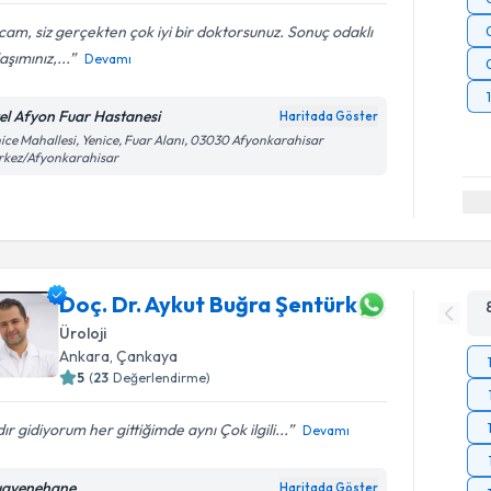
am, siz gerçekten çok iyi bir doktorsunuz. Sonuç odaklı
aşımınız,...
Devamı
el Afyon Fuar Hastanesi
Haritada Göster
ice Mahallesi, Yenice, Fuar Alanı, 03030 Afyonkarahisar
rkez/Afyonkarahisar
Doç. Dr. Aykut Buğra Şentürk
Üroloji
Ankara
,
Çankaya
5
(
23
Değerlendirme)
dır gidiyorum her gittiğimde aynı Çok ilgili...
Devamı
ayenehane
Haritada Göster