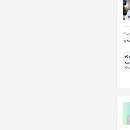
Hoc
üst
Pr
Kız
Ça