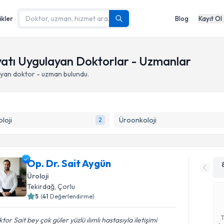
ikler
Blog
Kayıt Ol
yatı Uygulayan Doktorlar - Uzmanlar
yan doktor - uzman bulundu.
loji
Üroonkoloji
2
Op. Dr. Sait Aygün
Üroloji
Tekirdağ
,
Çorlu
5
(
41
Değerlendirme)
tor Sait bey çok güler yüzlü ılımlı hastasıyla iletişimi