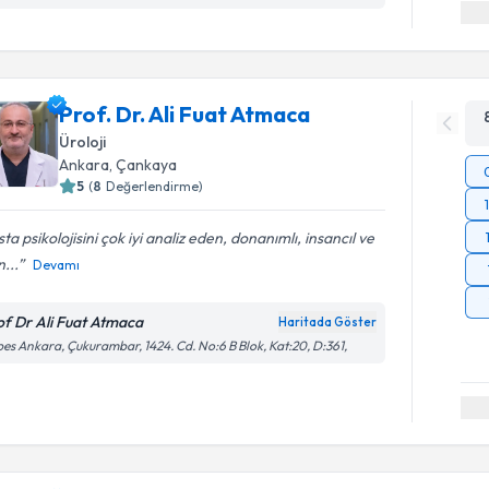
Prof. Dr. Ali Fuat Atmaca
Üroloji
Ankara
,
Çankaya
5
(
8
Değerlendirme)
ta psikolojisini çok iyi analiz eden, donanımlı, insancıl ve
n...
Devamı
of Dr Ali Fuat Atmaca
Haritada Göster
es Ankara, Çukurambar, 1424. Cd. No:6 B Blok, Kat:20, D:361,