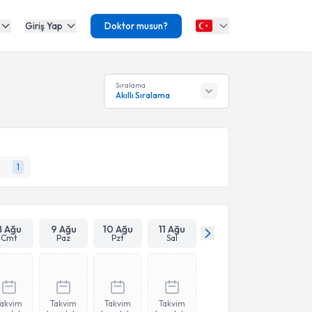
Giriş Yap
Doktor musun?
Sıralama
Akıllı Sıralama
1
8 Ağu
9 Ağu
10 Ağu
11 Ağu
Cmt
Paz
Pzt
Sal
Takvim
Takvim
Takvim
Takvim