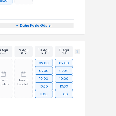
15:00
Daha Fazla Göster
8 Ağu
9 Ağu
10 Ağu
11 Ağu
Cmt
Paz
Pzt
Sal
09:00
09:00
09:30
09:30
10:00
10:00
Takvim
Takvim
palıdır
kapalıdır
10:30
10:30
11:00
11:00