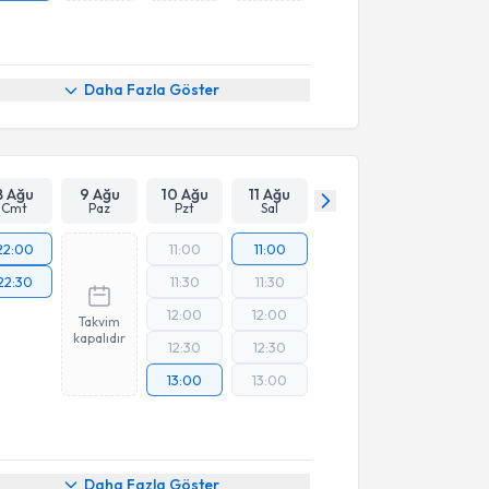
Daha Fazla Göster
8 Ağu
9 Ağu
10 Ağu
11 Ağu
Cmt
Paz
Pzt
Sal
22:00
11:00
11:00
22:30
11:30
11:30
12:00
12:00
Takvim
kapalıdır
12:30
12:30
13:00
13:00
Daha Fazla Göster