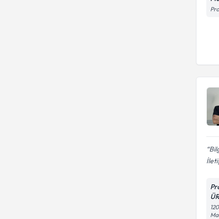
Pro
Bil
İleti
Pr
Ü
120
Mar