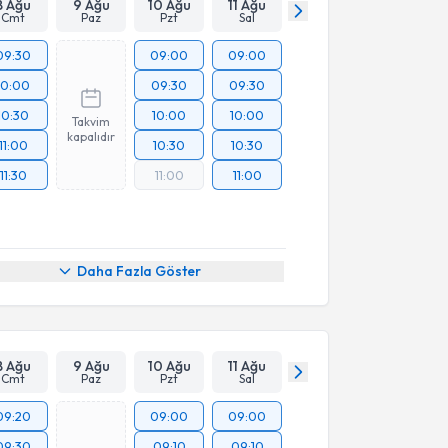
8 Ağu
9 Ağu
10 Ağu
11 Ağu
Cmt
Paz
Pzt
Sal
09:30
09:00
09:00
10:00
09:30
09:30
10:30
10:00
10:00
Takvim
kapalıdır
11:00
10:30
10:30
11:30
11:00
11:00
Daha Fazla Göster
8 Ağu
9 Ağu
10 Ağu
11 Ağu
Cmt
Paz
Pzt
Sal
09:20
09:00
09:00
09:30
09:10
09:10