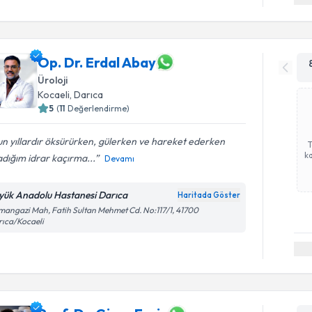
Op. Dr. Erdal Abay
Üroloji
Kocaeli
,
Darıca
5
(
11
Değerlendirme)
n yıllardır öksürürken, gülerken ve hareket ederken
ka
dığım idrar kaçırma...
Devamı
yük Anadolu Hastanesi Darıca
Haritada Göster
angazi Mah, Fatih Sultan Mehmet Cd. No:117/1, 41700
ıca/Kocaeli