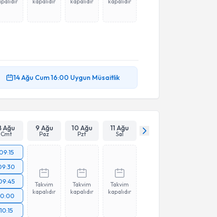
palıdır
kapalıdır
kapalıdır
kapalıdır
14 Ağu
Cum
16:00
Uygun Müsaitlik
8 Ağu
9 Ağu
10 Ağu
11 Ağu
Cmt
Paz
Pzt
Sal
09:15
09:30
09:45
Takvim
Takvim
Takvim
kapalıdır
kapalıdır
kapalıdır
10:00
10:15