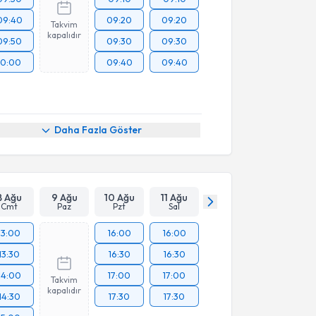
09:40
09:20
09:20
Takvim
kapalıdır
09:50
09:30
09:30
10:00
09:40
09:40
Daha Fazla Göster
8 Ağu
9 Ağu
10 Ağu
11 Ağu
Cmt
Paz
Pzt
Sal
13:00
16:00
16:00
13:30
16:30
16:30
14:00
17:00
17:00
Takvim
kapalıdır
14:30
17:30
17:30