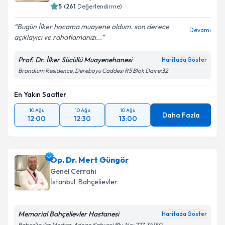
5
(
261
Değerlendirme)
Bugün İlker hocama muayene oldum. son derece
Devamı
açıklayıcı ve rahatlamanızı...
Prof. Dr. İlker Sücüllü Muayenehanesi
Haritada Göster
Brandium Residence, Dereboyu Caddesi R5 Blok Daire:32
En Yakın Saatler
10 Ağu
10 Ağu
10 Ağu
Daha Fazla
12:00
12:30
13:00
Op. Dr. Mert Güngör
Genel Cerrahi
İstanbul
, Bahçelievler
Memorial Bahçelievler Hastanesi
Haritada Göster
Bahçelievler Merkez, Adnan Kahveci Blv. No: 227, 34180