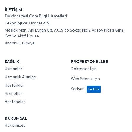
İLETİŞİM
Doktorsitesi Com Bilgi Hizmetleri
Teknoloji ve Ticaret A.Ş.
Maslak Mah. Ahi Evran Cd. A.O.S 55 Sokak No:2 Aksoy Plaza Giriş
Kat Kolektif House
İstanbul, Türkiye
SAĞLIK
PROFESYONELLER
Uzmanlar
Doktorlar İçin
Uzmanlık Alanları
Web Siteniz İçin
Hastalıklar
Kariyer
İşe Alım
Hizmetler
Hastaneler
KURUMSAL
Hakkımızda