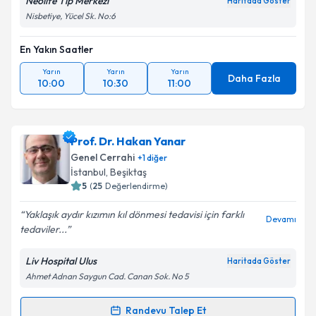
Neolife Tıp Merkezi
Haritada Göster
Nisbetiye, Yücel Sk. No:6
En Yakın Saatler
Yarın
Yarın
Yarın
Daha Fazla
10:00
10:30
11:00
Prof. Dr. Hakan Yanar
Genel Cerrahi
+
1
diğer
İstanbul
, Beşiktaş
5
(
25
Değerlendirme)
Yaklaşık aydır kızımın kıl dönmesi tedavisi için farklı
Devamı
tedaviler...
Liv Hospital Ulus
Haritada Göster
Ahmet Adnan Saygun Cad. Canan Sok. No 5
Randevu Talep Et