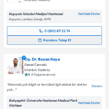
E-posta Adresiniz
Koşuyolu İstanbul Medipol Hastanesi
Haritada Göster
Koşuyolu, Lambacı Sokağı, 34718
Kişisel verilerimin işlenmesine ilişkin
Aydınlatma
0 (850) 811 32 74
Metni
'ni okudum ve kişisel verilerimin belirtilen
Randevu Takvimi Talebi
kapsamda işlenmesini kabul ediyorum.
Randevu Talep Et
Uzm. Dr. Hasan Yavuz
için randevu takvimi talebi
Takvim Talebini Gönder
oluşturun. Size bu uzmandan randevu almanız için bir
Op. Dr. Rozan Kaya
takvim hazırlandığında e-posta ile bilgilendireceğiz.
Genel Cerrahi
E-posta Adresiniz
İstanbul
, Kadıköy
5
(
1
Değerlendirme)
Alanında çok bilgili ve tecrübeli ilgili alakalı bir doktor
Devamı
çok...
Kişisel verilerimin işlenmesine ilişkin
Aydınlatma
Metni
'ni okudum ve kişisel verilerimin belirtilen
Bahçeşehir Üniversite Hastanesi Medical Park
kapsamda işlenmesini kabul ediyorum.
Haritada Göster
Göztepe