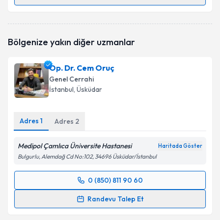
Randevu Takvimi Talebi
Prof. Dr. Hakan Yanar
için randevu takvimi talebi
Bölgenize yakın diğer uzmanlar
oluşturun. Size bu uzmandan randevu almanız için bir
takvim hazırlandığında e-posta ile bilgilendireceğiz.
Op. Dr. Cem Oruç
E-posta Adresiniz
Genel Cerrahi
İstanbul
, Üsküdar
Adres
1
Kişisel verilerimin işlenmesine ilişkin
Adres
2
Aydınlatma
Metni
'ni okudum ve kişisel verilerimin belirtilen
kapsamda işlenmesini kabul ediyorum.
Medipol Çamlıca Üniversite Hastanesi
Haritada Göster
Bulgurlu, Alemdağ Cd No:102, 34696 Üsküdar/İstanbul
Takvim Talebini Gönder
0 (850) 811 90 60
Randevu Takvimi Talebi
Randevu Talep Et
Op. Dr. Cem Oruç
için randevu takvimi talebi