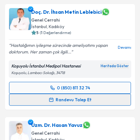
oluşturun. Size bu uzmandan randevu almanız için bir
takvim hazırlandığında e-posta ile bilgilendireceğiz.
Doç. Dr. İhsan Metin Leblebici
Genel Cerrahi
E-posta Adresiniz
İstanbul
, Kadıköy
5
(
1
Değerlendirme)
Hastalığımın iyileşme sürecinde ameliyatımı yapan
Devamı
doktorum. Her zaman çok ilgili...
Kişisel verilerimin işlenmesine ilişkin
Aydınlatma
Metni
'ni okudum ve kişisel verilerimin belirtilen
Koşuyolu İstanbul Medipol Hastanesi
Haritada Göster
kapsamda işlenmesini kabul ediyorum.
Koşuyolu, Lambacı Sokağı, 34718
Takvim Talebini Gönder
0 (850) 811 32 74
Randevu Takvimi Talebi
Randevu Talep Et
Doç. Dr. İhsan Metin Leblebici
için randevu takvimi
talebi oluşturun. Size bu uzmandan randevu almanız
için bir takvim hazırlandığında e-posta ile
Uzm. Dr. Hasan Yavuz
bilgilendireceğiz.
Genel Cerrahi
İstanbul
, Kadıköy