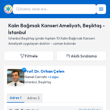
Doktor, klinik ara...
Kalın Bağırsak Kanseri Ameliyatı, Beşiktaş -
İstanbul
İstanbul
Beşiktaş
içinde toplam
10
Kalın Bağırsak Kanseri
Ameliyatı
uygulayan doktor - uzman bulundu
Filtrele
Akıllı Sıralama
Prof. Dr. Orhan Çelen
Genel Cerrahi
+
2
diğer
İstanbul
, Beşiktaş
Adres
1
Adres
2