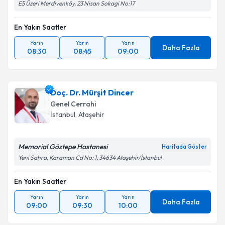
E5 Üzeri Merdivenköy, 23 Nisan Sokagi No:17
Takvim Talebini Gönder
En Yakın Saatler
Yarın
Yarın
Yarın
Daha Fazla
08:30
08:45
09:00
Doç. Dr. Mürşit Dincer
Genel Cerrahi
İstanbul
, Ataşehir
Memorial Göztepe Hastanesi
Haritada Göster
Yeni Sahra, Karaman Cd No: 1, 34634 Ataşehir/İstanbul
En Yakın Saatler
Yarın
Yarın
Yarın
Daha Fazla
09:00
09:30
10:00