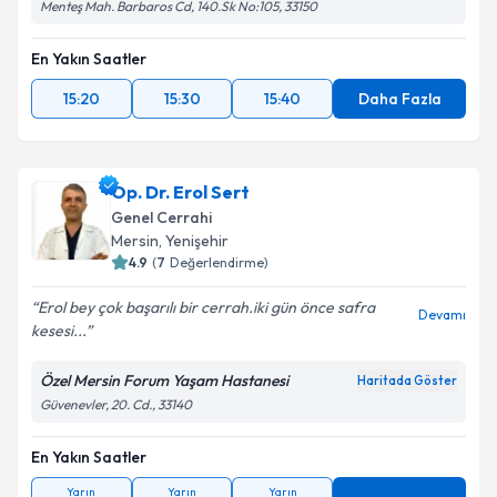
Menteş Mah. Barbaros Cd, 140.Sk No:105, 33150
En Yakın Saatler
15:20
15:30
15:40
Daha Fazla
Op. Dr. Erol Sert
Genel Cerrahi
Mersin
, Yenişehir
4.9
(
7
Değerlendirme)
Erol bey çok başarılı bir cerrah.iki gün önce safra
Devamı
kesesi...
Özel Mersin Forum Yaşam Hastanesi
Haritada Göster
Güvenevler, 20. Cd., 33140
En Yakın Saatler
Yarın
Yarın
Yarın