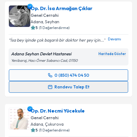
Op. Dr. İsa Armağan Çıklar
Genel Cerrahi
Adana
, Seyhan
5
(
1
Değerlendirme)
Devamı
İsa bey işinde çok başarılı bir doktor her şey için...
Adana Seyhan Devlet Hastanesi
Haritada Göster
Yenibaraj, Hacı Ömer Sabancı Cad, 01150
0 (850) 474 04 50
Randevu Takvimi Talebi
Randevu Talep Et
Op. Dr. İsa Armağan Çıklar
için randevu takvimi
talebi oluşturun. Size bu uzmandan randevu almanız
Op. Dr. Necmi Yücekule
için bir takvim hazırlandığında e-posta ile
bilgilendireceğiz.
Genel Cerrahi
Adana
, Çukurova
E-posta Adresiniz
5
(
1
Değerlendirme)