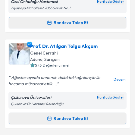
Özel Ortadoğu Hastanesi
Haritada Göster
Kişisel verilerimin işlenmesine ilişkin
Aydınlatma
Ziyapaşa Mahallesi 67055 Sokak No:1
Metni
'ni okudum ve kişisel verilerimin belirtilen
kapsamda işlenmesini kabul ediyorum.
Randevu Talep Et
Randevu Takvimi Talebi
Takvim Talebini Gönder
Doç. Dr. Kuntay Kaplan
için randevu takvimi talebi
Prof. Dr. Atılgan Tolga Akçam
oluşturun. Size bu uzmandan randevu almanız için bir
Genel Cerrahi
takvim hazırlandığında e-posta ile bilgilendireceğiz.
Adana
, Sarıçam
5
(
5
Değerlendirme)
E-posta Adresiniz
Ağustos ayında annemin dalaktaki ağrılarıyla ile
Devamı
hocama müracaat ettik....
Çukurova Üniversitesi
Haritada Göster
Kişisel verilerimin işlenmesine ilişkin
Aydınlatma
Çukurova Üniversitesi Rektörlüğü
Metni
'ni okudum ve kişisel verilerimin belirtilen
kapsamda işlenmesini kabul ediyorum.
Randevu Talep Et
Randevu Takvimi Talebi
Takvim Talebini Gönder