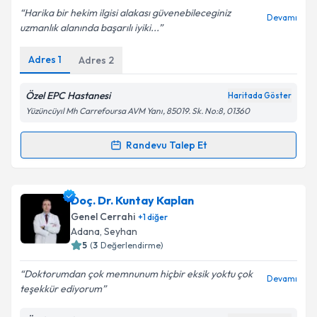
Harika bir hekim ilgisi alakası güvenebileceginiz
Devamı
uzmanlık alanında başarılı iyiki...
Kişisel verilerimin işlenmesine ilişkin
Aydınlatma
Adres
1
Adres
2
Metni
'ni okudum ve kişisel verilerimin belirtilen
kapsamda işlenmesini kabul ediyorum.
Özel EPC Hastanesi
Haritada Göster
Yüzüncüyıl Mh Carrefoursa AVM Yanı, 85019. Sk. No:8, 01360
Takvim Talebini Gönder
Randevu Talep Et
Randevu Takvimi Talebi
Op. Dr. Necmi Yücekule
için randevu takvimi talebi
Doç. Dr. Kuntay Kaplan
oluşturun. Size bu uzmandan randevu almanız için bir
Genel Cerrahi
+
1
diğer
takvim hazırlandığında e-posta ile bilgilendireceğiz.
Adana
, Seyhan
5
(
3
Değerlendirme)
E-posta Adresiniz
Doktorumdan çok memnunum hiçbir eksik yoktu çok
Devamı
teşekkür ediyorum