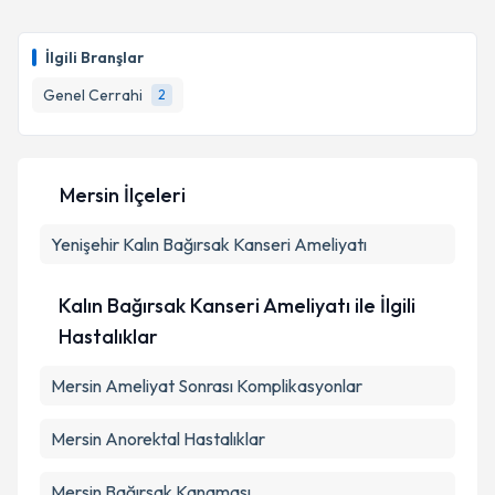
Prof. Dr. Atılgan Tolga Akçam
için randevu takvimi
talebi oluşturun. Size bu uzmandan randevu almanız
İlgili Branşlar
için bir takvim hazırlandığında e-posta ile
bilgilendireceğiz.
Genel Cerrahi
2
E-posta Adresiniz
Mersin İlçeleri
Yenişehir
Kişisel verilerimin işlenmesine ilişkin
Kalın Bağırsak Kanseri Ameliyatı
Aydınlatma
Metni
'ni okudum ve kişisel verilerimin belirtilen
kapsamda işlenmesini kabul ediyorum.
Kalın Bağırsak Kanseri Ameliyatı ile İlgili
Hastalıklar
Takvim Talebini Gönder
Mersin Ameliyat Sonrası Komplikasyonlar
Mersin Anorektal Hastalıklar
Mersin Bağırsak Kanaması