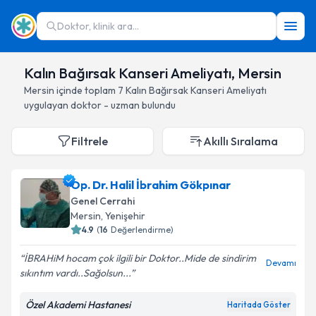
Doktor, klinik ara...
Kalın Bağırsak Kanseri Ameliyatı, Mersin
Mersin
içinde toplam
7
Kalın Bağırsak Kanseri Ameliyatı
uygulayan doktor - uzman bulundu
Filtrele
Akıllı Sıralama
Op. Dr. Halil İbrahim Gökpınar
Genel Cerrahi
Mersin
, Yenişehir
4.9
(
16
Değerlendirme)
İBRAHiM hocam çok ilgili bir Doktor..Mide de sindirim
Devamı
sıkıntım vardı..Sağolsun...
Özel Akademi Hastanesi
Haritada Göster