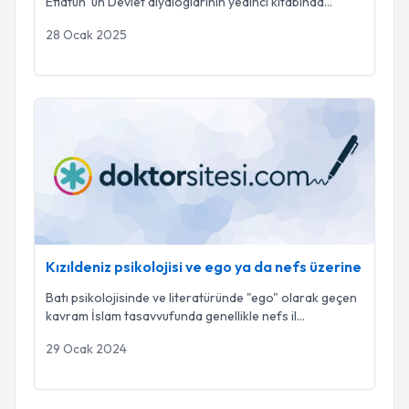
Eflatun’ un Devlet diyaloglarının yedinci kitabında
...
28 Ocak 2025
Kızıldeniz psikolojisi ve ego ya da nefs üzerine
Kızıldeniz psikolojisi ve ego ya da nefs üzerine
Batı psikolojisinde ve literatüründe "ego" olarak geçen
kavram İslam tasavvufunda genellikle nefs il
...
29 Ocak 2024