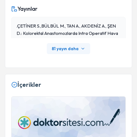
Yayınlar
.ÇETİNER S.,BÜLBÜL M., TAN A., AKDENİZ A., ŞEN
D.: Kolorektal Anastomozlarda Intra Operatif Hava
Testinin Önemi. GATA Bülteni. 37: 263- 267. (1995).
81 yayın daha
İçerikler
Nöroteoloji ve Evrim