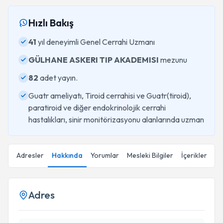
Hızlı Bakış
41
yıl deneyimli Genel Cerrahi Uzmanı
GÜLHANE ASKERI TIP AKADEMISI
mezunu
82
adet yayın.
Guatr ameliyatı, Tiroid cerrahisi ve Guatr(tiroid),
paratiroid ve diğer endokrinolojik cerrahi
hastalıkları, sinir monitörizasyonu alanlarında uzman
Adresler
Hakkında
Yorumlar
Mesleki Bilgiler
İçerikler
Adres