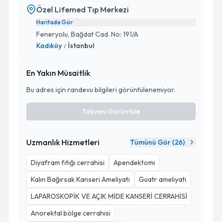
Özel Lifemed Tıp Merkezi
Haritada Gör
Feneryolu, Bağdat Cad. No: 191/A
Kadıköy
İstanbul
/
En Yakın Müsaitlik
Bu adres için randevu bilgileri görüntülenemiyor.
Takvimi Görüntüle
Uzmanlık Hizmetleri
Tümünü Gör (
26
)
Diyafram fıtığı cerrahisi
Apendektomi
Kalın Bağırsak Kanseri Ameliyatı
Guatr ameliyatı
LAPAROSKOPİK VE AÇIK MİDE KANSERİ CERRAHİSİ
Anorektal bölge cerrahisi