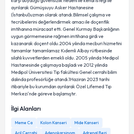
karşı duyduğu güvensizlik nedeni ile kendi isteği ile
ayrılarak Gümüşsuyu Asker Hastanesine
(İstanbul)uzman olarak atandı.Bilimsel çalışma ve
tecrübelerini değerlendirmek amacı ile doçentlik
imtihanına müracaat etti. Genel Kurmay Başkanlığının
uygun görmemesine rağmen imtihana girdi ve
kazanarak doçent oldu.2004 yılında mecburi hizmetini
tamamlar tamamlamaz Kıdemli Albay rütbesinde
silahlı kuvvetlerden emekli oldu. 2005 yılında Medipol
Hastanesinde çalışmaya başladı ve 2012 yılında
Medipol Üniversitesi Tıp fakültesi Genel cerrahi bilim
dalında profesörlüğe atandı.1Haziran 2023 tarihi
itibariyle bu kurumdan ayrılarak Özel Lifemed Tıp
Merkezi'nde göreve başlamıştır.
İlgi Alanları
Meme Ca
Kolon Kanseri
Mide Kanseri
Acil Cerrahi
Adenokarsinom
Adrenal Bezi