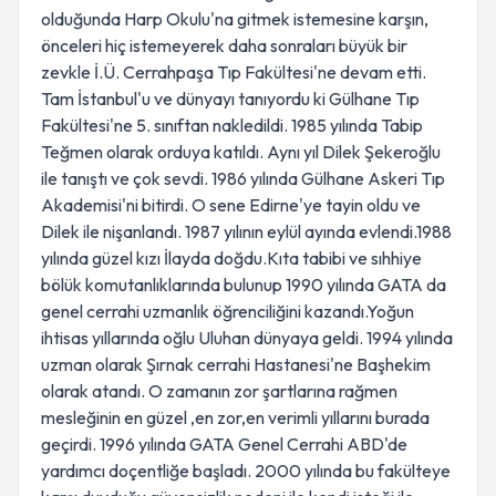
olduğunda Harp Okulu'na gitmek istemesine karşın,
önceleri hiç istemeyerek daha sonraları büyük bir
zevkle İ.Ü. Cerrahpaşa Tıp Fakültesi'ne devam etti.
Tam İstanbul'u ve dünyayı tanıyordu ki Gülhane Tıp
Fakültesi'ne 5. sınıftan nakledildi. 1985 yılında Tabip
Teğmen olarak orduya katıldı. Aynı yıl Dilek Şekeroğlu
ile tanıştı ve çok sevdi. 1986 yılında Gülhane Askeri Tıp
Akademisi'ni bitirdi. O sene Edirne'ye tayin oldu ve
Dilek ile nişanlandı. 1987 yılının eylül ayında evlendi.1988
yılında güzel kızı İlayda doğdu.Kıta tabibi ve sıhhiye
bölük komutanlıklarında bulunup 1990 yılında GATA da
genel cerrahi uzmanlık öğrenciliğini kazandı.Yoğun
ihtisas yıllarında oğlu Uluhan dünyaya geldi. 1994 yılında
uzman olarak Şırnak cerrahi Hastanesi'ne Başhekim
olarak atandı. O zamanın zor şartlarına rağmen
mesleğinin en güzel ,en zor,en verimli yıllarını burada
geçirdi. 1996 yılında GATA Genel Cerrahi ABD'de
yardımcı doçentliğe başladı. 2000 yılında bu fakülteye