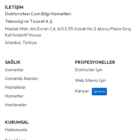
İLETİŞİM
Doktorsitesi Com Bilgi Hizmetleri
Teknoloji ve Ticaret A.Ş.
Maslak Mah. Ahi Evran Cd. A.O.S 55 Sokak No:2 Aksoy Plaza Giriş
Kat Kolektif House
İstanbul, Türkiye
SAĞLIK
PROFESYONELLER
Uzmanlar
Doktorlar İçin
Uzmanlık Alanları
Web Siteniz İçin
Hastalıklar
Kariyer
İşe Alım
Hizmetler
Hastaneler
KURUMSAL
Hakkımızda