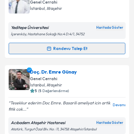
Genel Cerrahi
E-posta Adresiniz
İstanbul
, Ataşehir
Yeditepe Üniversitesi
Haritada Göster
İçerenköy, Hastahane Sokağı No:4 D:4/1, 34752
Kişisel verilerimin işlenmesine ilişkin
Aydınlatma
Metni
'ni okudum ve kişisel verilerimin belirtilen
Randevu Talep Et
kapsamda işlenmesini kabul ediyorum.
Randevu Takvimi Talebi
Takvim Talebini Gönder
Op. Dr. Alper Kurt
için randevu takvimi talebi
Doç. Dr. Emre Günay
oluşturun. Size bu uzmandan randevu almanız için bir
Genel Cerrahi
takvim hazırlandığında e-posta ile bilgilendireceğiz.
İstanbul
, Ataşehir
5
(
5
Değerlendirme)
E-posta Adresiniz
Tesekkur ederim Doc Emre. Basarili ameliyat icin artik
Devamı
fitik cok...
Acıbadem Ataşehir Hastanesi
Haritada Göster
Kişisel verilerimin işlenmesine ilişkin
Aydınlatma
Atatürk, Turgut Özal Blv. No : 11, 34758 Ataşehir/İstanbul
Metni
'ni okudum ve kişisel verilerimin belirtilen