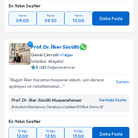
En Yakın Saatler
Yarın
Yarın
Yarın
Daha Fazla
09:00
09:30
10:00
Prof. Dr. İlker Sücüllü
Genel Cerrahi
+
1
diğer
İstanbul
, Ataşehir
5
(
261
Değerlendirme)
Bugün İlker hocama muayene oldum. son derece
Devamı
açıklayıcı ve rahatlamanızı...
Prof. Dr. İlker Sücüllü Muayenehanesi
Haritada Göster
Brandium Residence, Dereboyu Caddesi R5 Blok Daire:32
En Yakın Saatler
10 Ağu
10 Ağu
10 Ağu
Daha Fazla
12:00
12:30
13:00