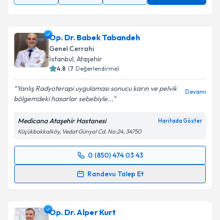
Op. Dr. Babek Tabandeh
Genel Cerrahi
İstanbul
, Ataşehir
4.8
(
7
Değerlendirme)
Yanlış Radyoterapi uygulaması sonucu karın ve pelvik
Devamı
bölgemdeki hasarlar sebebiyle...
Medicana Ataşehir Hastanesi
Haritada Göster
Küçükbakkalköy, Vedat Günyol Cd. No:24, 34750
0 (850) 474 03 43
Randevu Takvimi Talebi
Randevu Talep Et
Op. Dr. Babek Tabandeh
için randevu takvimi talebi
oluşturun. Size bu uzmandan randevu almanız için bir
Op. Dr. Alper Kurt
takvim hazırlandığında e-posta ile bilgilendireceğiz.