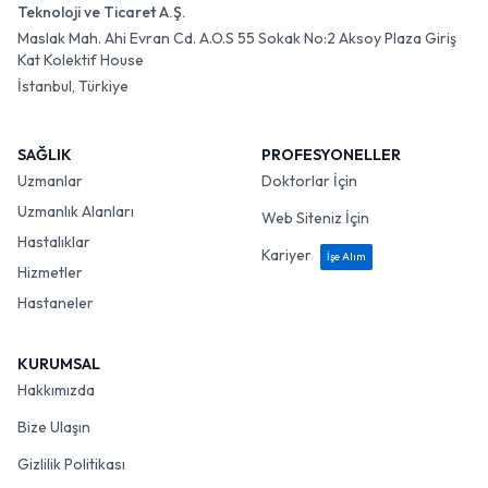
Teknoloji ve Ticaret A.Ş.
Maslak Mah. Ahi Evran Cd. A.O.S 55 Sokak No:2 Aksoy Plaza Giriş
Kat Kolektif House
İstanbul, Türkiye
SAĞLIK
PROFESYONELLER
Uzmanlar
Doktorlar İçin
Uzmanlık Alanları
Web Siteniz İçin
Hastalıklar
Kariyer
İşe Alım
Hizmetler
Hastaneler
KURUMSAL
Hakkımızda
Bize Ulaşın
Gizlilik Politikası