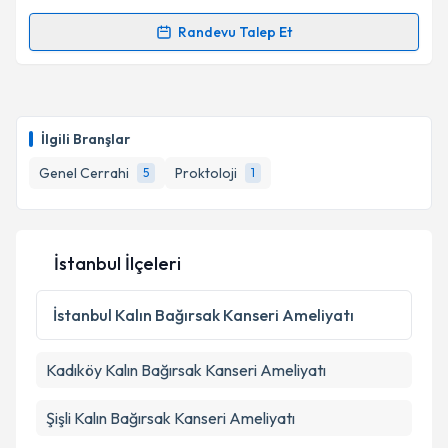
kapsamda işlenmesini kabul ediyorum.
Randevu Talep Et
Randevu Takvimi Talebi
Takvim Talebini Gönder
Doç. Dr. Emre Günay
için randevu takvimi talebi
oluşturun. Size bu uzmandan randevu almanız için bir
İlgili Branşlar
takvim hazırlandığında e-posta ile bilgilendireceğiz.
Genel Cerrahi
Proktoloji
5
1
E-posta Adresiniz
İstanbul İlçeleri
Kişisel verilerimin işlenmesine ilişkin
Aydınlatma
Metni
'ni okudum ve kişisel verilerimin belirtilen
İstanbul
Kalın Bağırsak Kanseri Ameliyatı
kapsamda işlenmesini kabul ediyorum.
Kadıköy
Kalın Bağırsak Kanseri Ameliyatı
Takvim Talebini Gönder
Şişli
Kalın Bağırsak Kanseri Ameliyatı