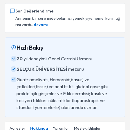
Son Değerlendirme
Annemin bir süre mide bulantısı yemek yiyememe, karın ağ
rısı vardı...
devamı
Hızlı Bakış
20
yıl deneyimli Genel Cerrahi Uzmanı
SELÇUK ÜNİVERSİTESİ
mezunu
Guatr ameliyatı, Hemoroid(basur) ve
çatlaklar(fissür) ve anal fistül, gluteal apse gibi
proktolojik girişimler ve Fıtık cerrahisi; kasık ve
kesiyeri fıtıkları, nüks fıtıklar (laparoskopik ve
standart yöntemlerle) alanlarında uzman
Adresler
Hakkında
Yorumlar
Mesleki Bilgiler