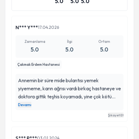
5.0
5.0
5.0
N*** Y***
17.04.2026
Zamanlama
İlgi
Ortam
5.0
5.0
5.0
Çakmak Erdem Hastanesi
Annemin bir süre mide bulantısı yemek
yiyememe, karın ağrısı vardı birkaç hastaneye ve
doktora gittik teşhis koyamadı, yine çok kötü
oldu anda bu hastaneye geldik, dahiliye teşhisi
Devamı
koydu riskli bir hasta ameliyat olmaz ise bağırsak
Şikayet Et
patlama noktasına gelmiş her an patlaya bilirdi,
Nurcan Hanım dahiliye sağ olsun genel
cerrahımız Mustafa Bey var isterseniz ona
S*** P***
03.01.2024