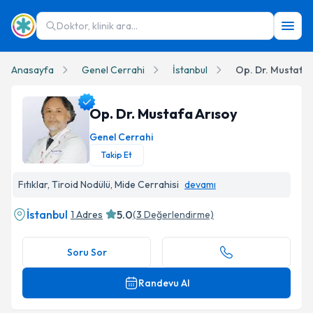
Doktor, klinik ara...
Anasayfa
Genel Cerrahi
İstanbul
Op. Dr. Mustafa 
Op. Dr. Mustafa Arısoy
Genel Cerrahi
Takip Et
Op. Dr. Mustafa Arısoy Profil Fotoğrafı
Fıtıklar, Tiroid Nodülü, Mide Cerrahisi
devamı
İstanbul
5.0
1 Adres
(
3
Değerlendirme)
Soru Sor
Randevu Al