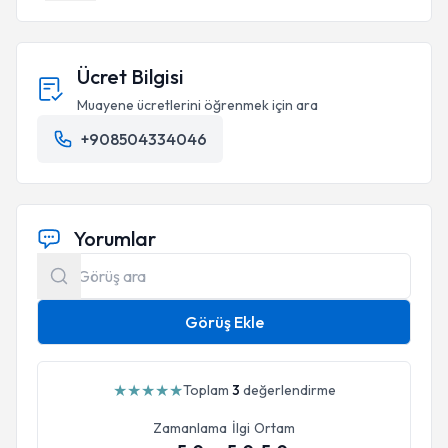
Ücret Bilgisi
Muayene ücretlerini öğrenmek için ara
+908504334046
Yorumlar
Görüş Ekle
★
★
★
★
★
Toplam
3
değerlendirme
Zamanlama
İlgi
Ortam