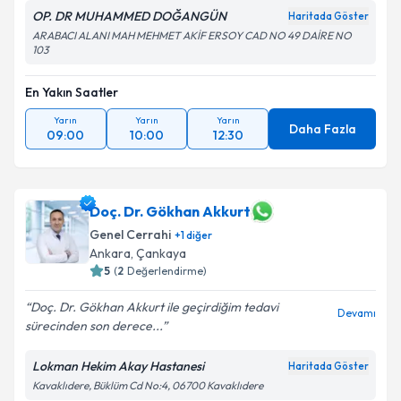
OP. DR MUHAMMED DOĞANGÜN
Haritada Göster
ARABACI ALANI MAH MEHMET AKİF ERSOY CAD NO 49 DAİRE NO
103
En Yakın Saatler
Yarın
Yarın
Yarın
Daha Fazla
09:00
10:00
12:30
Doç. Dr. Gökhan Akkurt
Genel Cerrahi
+
1
diğer
Ankara
,
Çankaya
5
(
2
Değerlendirme)
Doç. Dr. Gökhan Akkurt ile geçirdiğim tedavi
Devamı
sürecinden son derece...
Lokman Hekim Akay Hastanesi
Haritada Göster
Kavaklıdere, Büklüm Cd No:4, 06700 Kavaklıdere