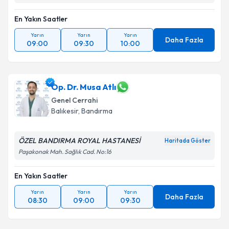
Takvim Talebini Gönder
En Yakın Saatler
Yarın
Yarın
Yarın
Daha Fazla
09:00
09:30
10:00
Op. Dr. Musa Atlı
Genel Cerrahi
Balıkesir
,
Bandırma
ÖZEL BANDIRMA ROYAL HASTANESİ
Haritada Göster
Paşakonak Mah. Sağlık Cad. No:16
En Yakın Saatler
Yarın
Yarın
Yarın
Daha Fazla
08:30
09:00
09:30