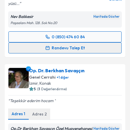
yüzü...
Nev Balıkesir
Haritada Göster
Paşaalanı Mah. 128. Sok No:20
0 (850) 474 60 84
Randevu Takvimi Talebi
Randevu Talep Et
Doç. Dr. Alpaslan Fedayi Çalta
için randevu takvimi
talebi oluşturun. Size bu uzmandan randevu almanız
Op. Dr. Berkhan Savaşçın
için bir takvim hazırlandığında e-posta ile
bilgilendireceğiz.
Genel Cerrahi
+
1
diğer
İzmir
,
Konak
E-posta Adresiniz
5
(
3
Değerlendirme)
Teşekkür ederim hocam
Adres
1
Adres
2
Kişisel verilerimin işlenmesine ilişkin
Aydınlatma
Metni
'ni okudum ve kişisel verilerimin belirtilen
kapsamda işlenmesini kabul ediyorum.
Op.Dr Berkhan Savaşçın Özel Muayenehanesi
Haritada Göster