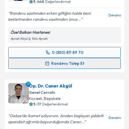
5
(
448
Değerlendirme)
Randevu saatımden erken gittiğim halde beni
Devamı
bekletmeden randevu saatimden önce...
Özel Balkan Hastanesi
Ayvalı Köyü İç Yolu Ayvalı
0 (850) 811 89 70
Randevu Takvimi Talebi
Randevu Talep Et
Op. Dr. Mehmet Akgün Tepeli
için randevu takvimi
talebi oluşturun. Size bu uzmandan randevu almanız
Op. Dr. Caner Akgül
için bir takvim hazırlandığında e-posta ile
bilgilendireceğiz.
Genel Cerrahi
Kocaeli
,
Başiskele
E-posta Adresiniz
5
(
17
Değerlendirme)
Gebze'de ikamet ediyorum. Aniden başlayan şiddetli
Devamı
apandisit ağrımla başvurduğumda Caner...