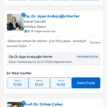
Op. Dr. Ayşe Arduçoğlu Merter
Genel Cerrahi
Antalya
,
Kepez
5
(
9
Değerlendirme)
Alanında uzman bir doktor. Çok titiz çalışor. Ameliyat
Devamı
sonrası hiçbir...
Op.Dr.Ayşe Arduçoğlu Merter
Haritada Göster
Kanal, Halide Edip Cd. No:9, 07080 Kepez/Antalya
En Yakın Saatler
Yarın
Yarın
Yarın
Daha Fazla
10:30
13:00
14:00
Prof. Dr. Orhan Çelen