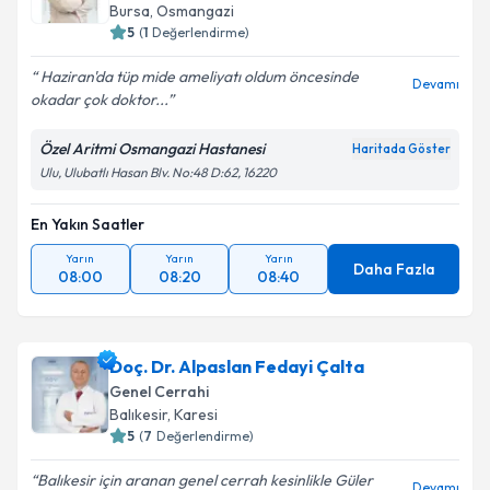
Bursa
,
Osmangazi
5
(
1
Değerlendirme)
Haziran'da tüp mide ameliyatı oldum öncesinde
Devamı
okadar çok doktor...
Özel Aritmi Osmangazi Hastanesi
Haritada Göster
Ulu, Ulubatlı Hasan Blv. No:48 D:62, 16220
En Yakın Saatler
Yarın
Yarın
Yarın
Daha Fazla
08:00
08:20
08:40
Doç. Dr. Alpaslan Fedayi Çalta
Genel Cerrahi
Balıkesir
,
Karesi
5
(
7
Değerlendirme)
Balıkesir için aranan genel cerrah kesinlikle Güler
Devamı