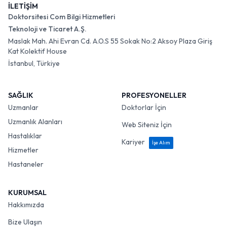
İLETİŞİM
Doktorsitesi Com Bilgi Hizmetleri
Teknoloji ve Ticaret A.Ş.
Maslak Mah. Ahi Evran Cd. A.O.S 55 Sokak No:2 Aksoy Plaza Giriş
Kat Kolektif House
İstanbul, Türkiye
SAĞLIK
PROFESYONELLER
Uzmanlar
Doktorlar İçin
Uzmanlık Alanları
Web Siteniz İçin
Hastalıklar
Kariyer
İşe Alım
Hizmetler
Hastaneler
KURUMSAL
Hakkımızda
Bize Ulaşın