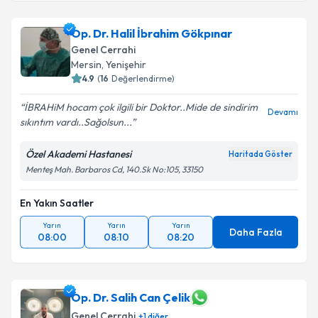
Op. Dr. Halil İbrahim Gökpınar
Genel Cerrahi
Mersin
,
Yenişehir
4.9
(
16
Değerlendirme)
İBRAHiM hocam çok ilgili bir Doktor..Mide de sindirim
Devamı
sıkıntım vardı..Sağolsun...
Özel Akademi Hastanesi
Haritada Göster
Menteş Mah. Barbaros Cd, 140.Sk No:105, 33150
En Yakın Saatler
Yarın
Yarın
Yarın
Daha Fazla
08:00
08:10
08:20
Op. Dr. Salih Can Çelik
Genel Cerrahi
+
1
diğer