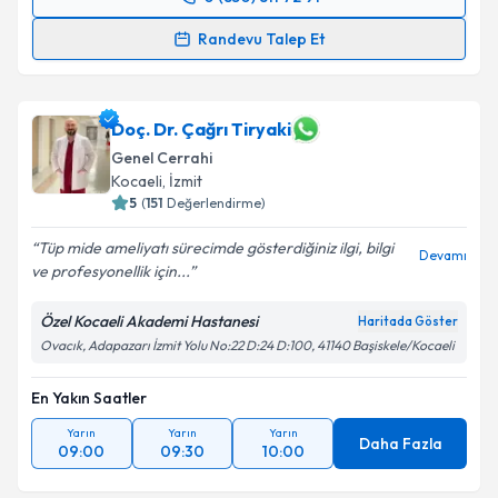
Randevu Takvimi Talebi
Randevu Talep Et
Doç. Dr. Bahadır Osman Bozkırlı
için randevu
takvimi talebi oluşturun. Size bu uzmandan randevu
almanız için bir takvim hazırlandığında e-posta ile
Doç. Dr. Çağrı Tiryaki
bilgilendireceğiz.
Genel Cerrahi
Kocaeli
,
İzmit
E-posta Adresiniz
5
(
151
Değerlendirme)
Tüp mide ameliyatı sürecimde gösterdiğiniz ilgi, bilgi
Devamı
ve profesyonellik için...
Kişisel verilerimin işlenmesine ilişkin
Aydınlatma
Özel Kocaeli Akademi Hastanesi
Haritada Göster
Metni
'ni okudum ve kişisel verilerimin belirtilen
Ovacık, Adapazarı İzmit Yolu No:22 D:24 D:100, 41140 Başiskele/Kocaeli
kapsamda işlenmesini kabul ediyorum.
En Yakın Saatler
Takvim Talebini Gönder
Yarın
Yarın
Yarın
Daha Fazla
09:00
09:30
10:00