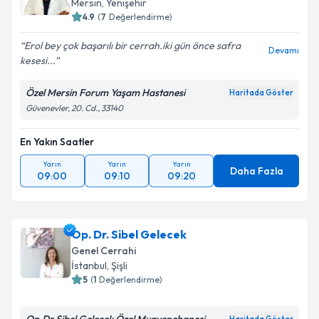
Mersin
,
Yenişehir
E-posta Adresiniz
4.9
(
7
Değerlendirme)
Erol bey çok başarılı bir cerrah.iki gün önce safra
Devamı
kesesi...
Kişisel verilerimin işlenmesine ilişkin
Aydınlatma
Özel Mersin Forum Yaşam Hastanesi
Haritada Göster
Metni
'ni okudum ve kişisel verilerimin belirtilen
Güvenevler, 20. Cd., 33140
kapsamda işlenmesini kabul ediyorum.
En Yakın Saatler
Takvim Talebini Gönder
Yarın
Yarın
Yarın
Daha Fazla
09:00
09:10
09:20
Op. Dr. Sibel Gelecek
Genel Cerrahi
İstanbul
,
Şişli
5
(
1
Değerlendirme)