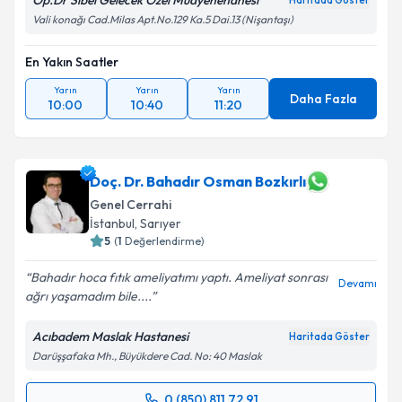
Op.Dr Sibel Gelecek Özel Muayenehanesi
Haritada Göster
Vali konağı Cad.Milas Apt.No.129 Ka.5 Dai.13 (Nişantaşı)
En Yakın Saatler
Yarın
Yarın
Yarın
Daha Fazla
10:00
10:40
11:20
Doç. Dr. Bahadır Osman Bozkırlı
Genel Cerrahi
İstanbul
,
Sarıyer
5
(
1
Değerlendirme)
Bahadır hoca fıtık ameliyatımı yaptı. Ameliyat sonrası
Devamı
ağrı yaşamadım bile....
Acıbadem Maslak Hastanesi
Haritada Göster
Darüşşafaka Mh., Büyükdere Cad. No: 40 Maslak
0 (850) 811 72 91