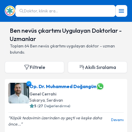
Doktor, klinik ara...
Ben nevüs çıkartımı Uygulayan Doktorlar -
Uzmanlar
Toplam
64
Ben nevüs çıkartımı
uygulayan doktor - uzman
bulundu.
Filtrele
Akıllı Sıralama
Op. Dr. Muhammed Doğangün
Genel Cerrahi
Sakarya
,
Serdivan
5
(
27
Değerlendirme)
Köpük tedavimin üzerinden ay geçti ve keşke daha
Devamı
önce...