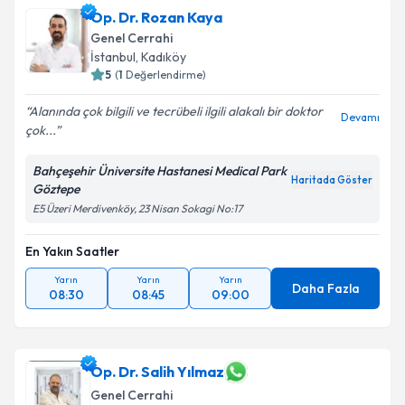
Op. Dr. Rozan Kaya
Genel Cerrahi
İstanbul
,
Kadıköy
5
(
1
Değerlendirme)
Alanında çok bilgili ve tecrübeli ilgili alakalı bir doktor
Devamı
çok...
Bahçeşehir Üniversite Hastanesi Medical Park
Haritada Göster
Göztepe
E5 Üzeri Merdivenköy, 23 Nisan Sokagi No:17
En Yakın Saatler
Yarın
Yarın
Yarın
Daha Fazla
08:30
08:45
09:00
Op. Dr. Salih Yılmaz
Genel Cerrahi