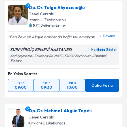
Op. Dr. Tolga Aliyazıcıoğlu
Genel Cerrahi
İstanbul
,
Zeytinburnu
5
(
11
Değerlendirme)
Devamı
Ben Zeynep Akgün haziranda bağırsak ameliyatı ...
SURP PİRGİÇ ERMENİ HASTANESİ
Haritada Göster
Kazlıçeşme Mh., Zakirbaşı Sk. No:32, 34020 Zeytinburnu/İstanbul,
Türkiye
En Yakın Saatler
Yarın
Yarın
Yarın
Daha Fazla
09:00
09:30
10:00
Op. Dr. Mehmet Akgün Tepeli
Genel Cerrahi
Kırklareli
,
Lüleburgaz