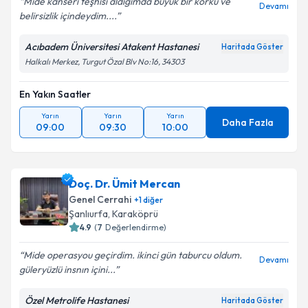
Mide kanseri teşhisi aldığımda büyük bir korku ve
Devamı
belirsizlik içindeydim....
Acıbadem Üniversitesi Atakent Hastanesi
Haritada Göster
Halkalı Merkez, Turgut Özal Blv No:16, 34303
En Yakın Saatler
Yarın
Yarın
Yarın
Daha Fazla
09:00
09:30
10:00
Doç. Dr. Ümit Mercan
Genel Cerrahi
+
1
diğer
Şanlıurfa
,
Karaköprü
4.9
(
7
Değerlendirme)
Mide operasyou geçirdim. ikinci gün taburcu oldum.
Devamı
güleryüzlü insnın içini...
Özel Metrolife Hastanesi
Haritada Göster