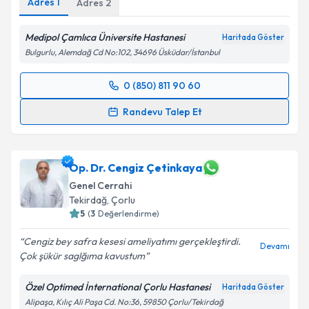
Adres
1
Adres
2
Medipol Çamlıca Üniversite Hastanesi
Haritada Göster
Bulgurlu, Alemdağ Cd No:102, 34696 Üsküdar/İstanbul
0 (850) 811 90 60
Randevu Takvimi Talebi
Randevu Talep Et
Op. Dr. Cem Oruç
için randevu takvimi talebi
oluşturun. Size bu uzmandan randevu almanız için bir
takvim hazırlandığında e-posta ile bilgilendireceğiz.
Op. Dr. Cengiz Çetinkaya
Genel Cerrahi
E-posta Adresiniz
Tekirdağ
,
Çorlu
5
(
3
Değerlendirme)
Cengiz bey safra kesesi ameliyatımı gerçekleştirdi.
Devamı
Çok şükür saglğıma kavustum
Kişisel verilerimin işlenmesine ilişkin
Aydınlatma
Metni
'ni okudum ve kişisel verilerimin belirtilen
Özel Optimed İnternational Çorlu Hastanesi
Haritada Göster
kapsamda işlenmesini kabul ediyorum.
Alipaşa, Kılıç Ali Paşa Cd. No:36, 59850 Çorlu/Tekirdağ