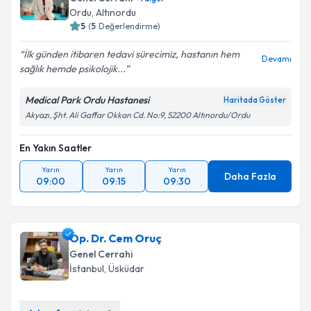
Ordu
,
Altınordu
5
(
5
Değerlendirme)
İlk günden itibaren tedavi sürecimiz, hastanın hem
Devamı
sağlık hemde psikolojik...
Medical Park Ordu Hastanesi
Haritada Göster
Akyazı, Şht. Ali Gaffar Okkan Cd. No:9, 52200 Altınordu/Ordu
En Yakın Saatler
Yarın
Yarın
Yarın
Daha Fazla
09:00
09:15
09:30
Op. Dr. Cem Oruç
Genel Cerrahi
İstanbul
,
Üsküdar