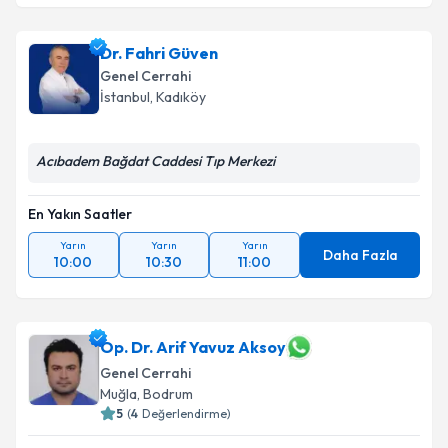
Dr. Fahri Güven
Genel Cerrahi
İstanbul
,
Kadıköy
Acıbadem Bağdat Caddesi Tıp Merkezi
En Yakın Saatler
Yarın
Yarın
Yarın
Daha Fazla
10:00
10:30
11:00
Op. Dr. Arif Yavuz Aksoy
Genel Cerrahi
Muğla
,
Bodrum
5
(
4
Değerlendirme)