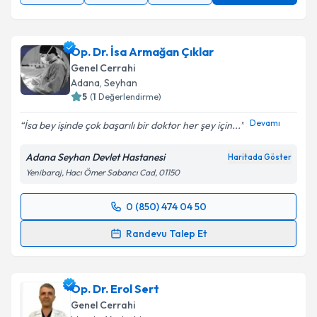
Op. Dr. İsa Armağan Çıklar
Genel Cerrahi
Adana
,
Seyhan
5
(
1
Değerlendirme)
Devamı
İsa bey işinde çok başarılı bir doktor her şey için...
Adana Seyhan Devlet Hastanesi
Haritada Göster
Yenibaraj, Hacı Ömer Sabancı Cad, 01150
0 (850) 474 04 50
Randevu Takvimi Talebi
Randevu Talep Et
Op. Dr. İsa Armağan Çıklar
için randevu takvimi
talebi oluşturun. Size bu uzmandan randevu almanız
Op. Dr. Erol Sert
için bir takvim hazırlandığında e-posta ile
bilgilendireceğiz.
Genel Cerrahi