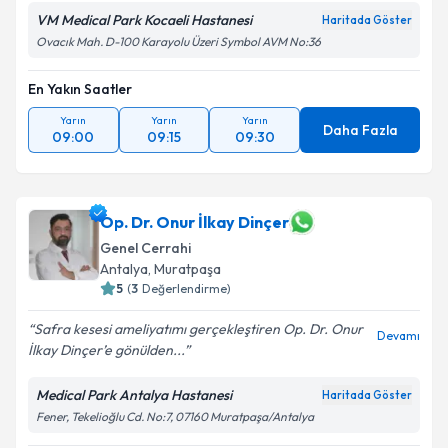
Kişisel verilerimin işlenmesine ilişkin
Aydınlatma
VM Medical Park Kocaeli Hastanesi
Haritada Göster
Metni
'ni okudum ve kişisel verilerimin belirtilen
Ovacık Mah. D-100 Karayolu Üzeri Symbol AVM No:36
kapsamda işlenmesini kabul ediyorum.
En Yakın Saatler
Takvim Talebini Gönder
Yarın
Yarın
Yarın
Daha Fazla
09:00
09:15
09:30
Op. Dr. Onur İlkay Dinçer
Genel Cerrahi
Antalya
,
Muratpaşa
5
(
3
Değerlendirme)
Safra kesesi ameliyatımı gerçekleştiren Op. Dr. Onur
Devamı
İlkay Dinçer’e gönülden...
Medical Park Antalya Hastanesi
Haritada Göster
Fener, Tekelioğlu Cd. No:7, 07160 Muratpaşa/Antalya