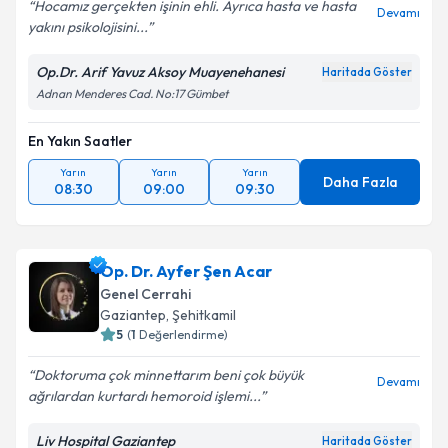
Hocamız gerçekten işinin ehli. Ayrıca hasta ve hasta
Devamı
yakını psikolojisini...
Op.Dr. Arif Yavuz Aksoy Muayenehanesi
Haritada Göster
Adnan Menderes Cad. No:17 Gümbet
En Yakın Saatler
Yarın
Yarın
Yarın
Daha Fazla
08:30
09:00
09:30
Op. Dr. Ayfer Şen Acar
Genel Cerrahi
Gaziantep
,
Şehitkamil
5
(
1
Değerlendirme)
Doktoruma çok minnettarım beni çok büyük
Devamı
ağrılardan kurtardı hemoroid işlemi...
Liv Hospital Gaziantep
Haritada Göster