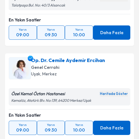
Talatpaşa Bul. No: 40/3 Alsancak
Takvim Talebini Gönder
En Yakın Saatler
Yarın
Yarın
Yarın
Daha Fazla
09:00
09:30
10:00
Op. Dr. Cemile Aydemir Ercihan
Genel Cerrahi
Uşak
,
Merkez
Özel Kemal Öztan Hastanesi
Haritada Göster
Kemalöz, Atatürk Blv. No:139, 64200 Merkez/Uşak
En Yakın Saatler
Yarın
Yarın
Yarın
Daha Fazla
09:00
09:30
10:00