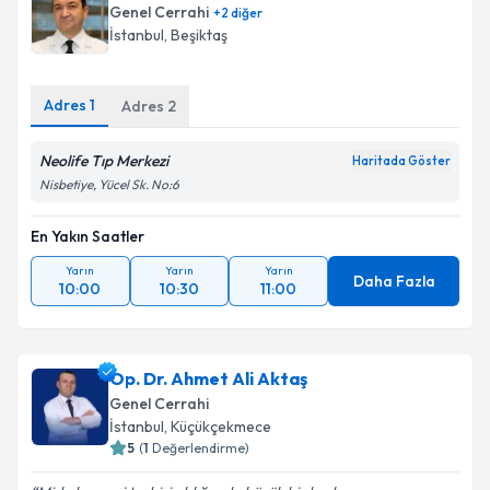
Genel Cerrahi
+
2
diğer
İstanbul
,
Beşiktaş
Adres
1
Adres
2
Neolife Tıp Merkezi
Haritada Göster
Nisbetiye, Yücel Sk. No:6
En Yakın Saatler
Yarın
Yarın
Yarın
Daha Fazla
10:00
10:30
11:00
Op. Dr. Ahmet Ali Aktaş
Genel Cerrahi
İstanbul
,
Küçükçekmece
5
(
1
Değerlendirme)