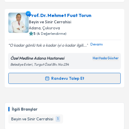
Prof. Dr. Mehmet Fuat Torun
Beyin ve Sinir Cerrahisi
Adana
, Çukurova
5
(
4
Değerlendirme)
Devamı
O kadar gönlü tok o kadar iyi o kadar ilgili...
Özel Medline Adana Hastanesi
Haritada Göster
Belediye Evleri, Turgut Özal Blv. No:234
Randevu Talep Et
Randevu Takvimi Talebi
Prof. Dr. Mehmet Fuat Torun
için randevu takvimi
talebi oluşturun. Size bu uzmandan randevu almanız
İlgili Branşlar
için bir takvim hazırlandığında e-posta ile
bilgilendireceğiz.
Beyin ve Sinir Cerrahisi
1