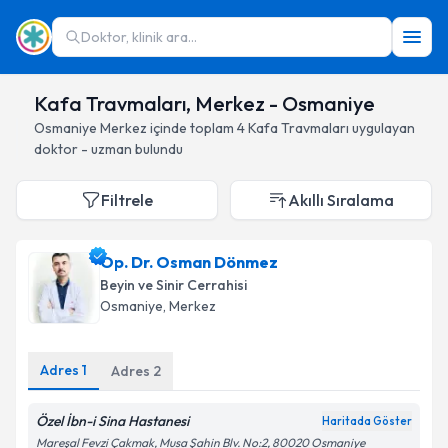
Doktor, klinik ara...
Kafa Travmaları, Merkez - Osmaniye
Osmaniye
Merkez
içinde toplam
4
Kafa Travmaları
uygulayan
doktor - uzman bulundu
Filtrele
Akıllı Sıralama
Op. Dr. Osman Dönmez
Beyin ve Sinir Cerrahisi
Osmaniye
, Merkez
Adres
1
Adres
2
Özel İbn-i Sina Hastanesi
Haritada Göster
Mareşal Fevzi Çakmak, Musa Şahin Blv. No:2, 80020 Osmaniye