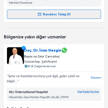
Merkez/Osmaniye
Randevu Talep Et
Randevu Takvimi Talebi
Op. Dr. Osman Dönmez
için randevu takvimi talebi
Bölgenize yakın diğer uzmanlar
oluşturun. Size bu uzmandan randevu almanız için bir
takvim hazırlandığında e-posta ile bilgilendireceğiz.
Doç. Dr. İnan Gezgin
E-posta Adresiniz
Beyin ve Sinir Cerrahisi
Gaziantep
, Şehitkamil
5
(
4
Değerlendirme)
Kişisel verilerimin işlenmesine ilişkin
Aydınlatma
İşine ve hastalarına karşı çok ilgili, güler yüzlü ve
Devamı
Metni
'ni okudum ve kişisel verilerimin belirtilen
bilgili...
kapsamda işlenmesini kabul ediyorum.
Ncr İnternational Hospital
Haritada Göster
Mücahitler, Gazi Muhtar Paşa Blv. No:56, 27090
Takvim Talebini Gönder