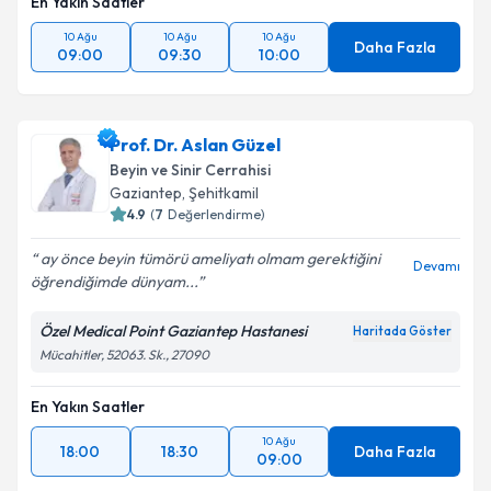
En Yakın Saatler
10 Ağu
10 Ağu
10 Ağu
Daha Fazla
09:00
09:30
10:00
Prof. Dr. Aslan Güzel
Beyin ve Sinir Cerrahisi
Gaziantep
, Şehitkamil
4.9
(
7
Değerlendirme)
ay önce beyin tümörü ameliyatı olmam gerektiğini
Devamı
öğrendiğimde dünyam...
Özel Medical Point Gaziantep Hastanesi
Haritada Göster
Mücahitler, 52063. Sk., 27090
En Yakın Saatler
10 Ağu
18:00
18:30
Daha Fazla
09:00