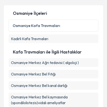
E-posta Adresiniz
Osmaniye İlçeleri
Kişisel verilerimin işlenmesine ilişkin
Aydınlatma
Osmaniye
Kafa Travmaları
Metni
'ni okudum ve kişisel verilerimin belirtilen
kapsamda işlenmesini kabul ediyorum.
Kadirli
Kafa Travmaları
Takvim Talebini Gönder
Kafa Travmaları ile İlgili Hastalıklar
Osmaniye Merkez Ağrı tedavisi ( algoloji )
Osmaniye Merkez Bel Fıtığı
Osmaniye Merkez Bel kanal darlığı
Osmaniye Merkez Bel kaymasında
(spondilolistezis)vidalı ameliyatlar