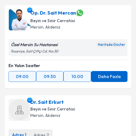
Op. Dr. Sait Mercan
Beyin ve Sinir Cerrahisi
Mersin
,
Akdeniz
Özel Mersin Su Hastanesi
Haritada Göster
İhsaniye, Sait Çiftçi Cd. No:30
En Yakın Saatler
09:00
09:30
10:00
Daha Fazla
Dr. Sait Erkurt
Beyin ve Sinir Cerrahisi
Mersin
,
Akdeniz
Adres
1
Adres
2