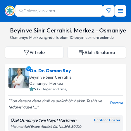
Doktor, klinik ara...
Beyin ve Sinir Cerrahisi, Merkez - Osmaniye
Osmaniye
Merkez
içinde toplam
10
beyin cerrahı
bulundu
Filtrele
Akıllı Sıralama
Op. Dr. Osman Soy
Beyin ve Sinir Cerrahisi
Osmaniye
,
Merkez
5
(
2
Değerlendirme)
Son derece deneyimli ve alakalı bir hekim.Teshis ve
Devamı
tedavisi gayet...
Özel Osmaniye Yeni Hayat Hastanesi
Haritada Göster
Mehmet Akif Ersoy, Atatürk Cd. No:395, 80010