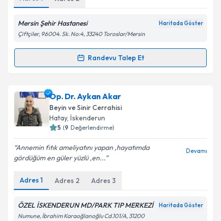
Mersin Şehir Hastanesi
Haritada Göster
Çiftçiler, 96004. Sk. No:4, 33240 Toroslar/Mersin
Randevu Talep Et
Randevu Takvimi Talebi
Dr. Sait Erkurt
için randevu takvimi talebi oluşturun.
Op. Dr. Aykan Akar
Size bu uzmandan randevu almanız için bir takvim
Beyin ve Sinir Cerrahisi
hazırlandığında e-posta ile bilgilendireceğiz.
Hatay
,
İskenderun
5
(
9
Değerlendirme)
E-posta Adresiniz
Annemin fıtık ameliyatını yapan ,hayatımda
Devamı
gördüğüm en güler yüzlü ,en...
Adres
1
Adres
2
Adres
3
Kişisel verilerimin işlenmesine ilişkin
Aydınlatma
Metni
'ni okudum ve kişisel verilerimin belirtilen
kapsamda işlenmesini kabul ediyorum.
ÖZEL İSKENDERUN MD/PARK TIP MERKEZİ
Haritada Göster
Numune, İbrahim Karaoğlanoğlu Cd.101/A, 31200