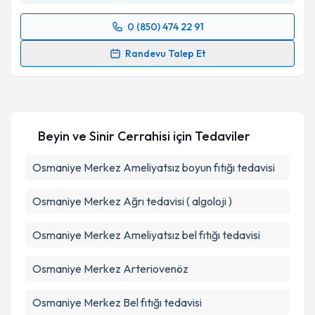
Takvim Talebini Gönder
0 (850) 474 22 91
Randevu Takvimi Talebi
Randevu Talep Et
Op. Dr. Aykan Akar
için randevu takvimi talebi
oluşturun. Size bu uzmandan randevu almanız için bir
takvim hazırlandığında e-posta ile bilgilendireceğiz.
Beyin ve Sinir Cerrahisi
için Tedaviler
E-posta Adresiniz
Osmaniye Merkez Ameliyatsız boyun fıtığı tedavisi
Osmaniye Merkez Ağrı tedavisi ( algoloji )
Kişisel verilerimin işlenmesine ilişkin
Aydınlatma
Metni
'ni okudum ve kişisel verilerimin belirtilen
Osmaniye Merkez Ameliyatsız bel fıtığı tedavisi
kapsamda işlenmesini kabul ediyorum.
Osmaniye Merkez Arteriovenöz
Takvim Talebini Gönder
Osmaniye Merkez Bel fıtığı tedavisi