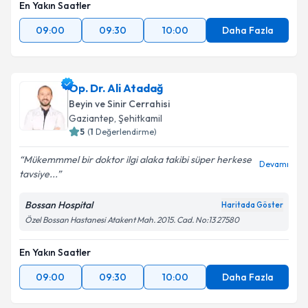
En Yakın Saatler
09:00
09:30
10:00
Daha Fazla
Op. Dr. Ali Atadağ
Beyin ve Sinir Cerrahisi
Gaziantep
,
Şehitkamil
5
(
1
Değerlendirme)
Mükemmmel bir doktor ilgi alaka takibi süper herkese
Devamı
tavsiye...
Bossan Hospital
Haritada Göster
Özel Bossan Hastanesi Atakent Mah. 2015. Cad. No:13 27580
En Yakın Saatler
09:00
09:30
10:00
Daha Fazla