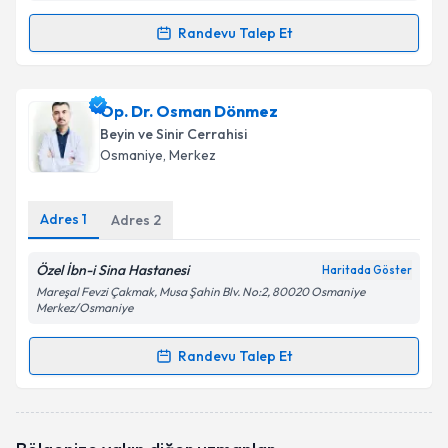
Randevu Talep Et
Randevu Takvimi Talebi
Op. Dr. Osman Soy
için randevu takvimi talebi
Op. Dr. Osman Dönmez
oluşturun. Size bu uzmandan randevu almanız için bir
Beyin ve Sinir Cerrahisi
takvim hazırlandığında e-posta ile bilgilendireceğiz.
Osmaniye
,
Merkez
E-posta Adresiniz
Adres
1
Adres
2
Özel İbn-i Sina Hastanesi
Haritada Göster
Kişisel verilerimin işlenmesine ilişkin
Aydınlatma
Mareşal Fevzi Çakmak, Musa Şahin Blv. No:2, 80020 Osmaniye
Metni
'ni okudum ve kişisel verilerimin belirtilen
Merkez/Osmaniye
kapsamda işlenmesini kabul ediyorum.
Randevu Talep Et
Randevu Takvimi Talebi
Takvim Talebini Gönder
Op. Dr. Osman Dönmez
için randevu takvimi talebi