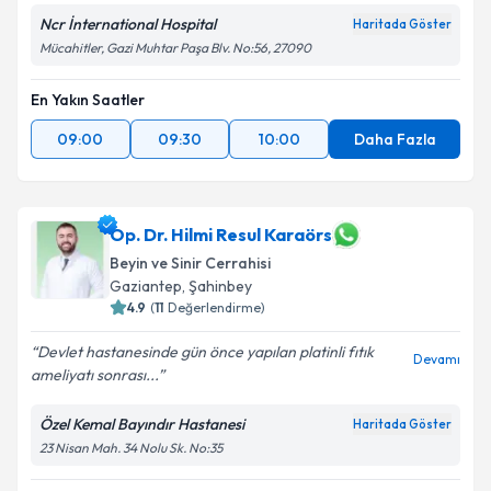
Ncr İnternational Hospital
Haritada Göster
Mücahitler, Gazi Muhtar Paşa Blv. No:56, 27090
En Yakın Saatler
09:00
09:30
10:00
Daha Fazla
Op. Dr. Hilmi Resul Karaörs
Beyin ve Sinir Cerrahisi
Gaziantep
,
Şahinbey
4.9
(
11
Değerlendirme)
Devlet hastanesinde gün önce yapılan platinli fıtık
Devamı
ameliyatı sonrası...
Özel Kemal Bayındır Hastanesi
Haritada Göster
23 Nisan Mah. 34 Nolu Sk. No:35