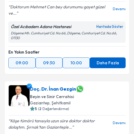
Doktorum Mehmet Can bey durumumu gayet güzel
Devamı
ve...
Özel Acıbadem Adana Hastanesi
Kişisel verilerimin işlenmesine ilişkin
Aydınlatma
Haritada Göster
Metni
'ni okudum ve kişisel verilerimin belirtilen
Döşeme Mh. Cumhuriyet Cd. No:66, Döşeme, Cumhuriyet Cd. No:66,
01130
kapsamda işlenmesini kabul ediyorum.
En Yakın Saatler
Takvim Talebini Gönder
09:00
09:30
10:00
Daha Fazla
Doç. Dr. İnan Gezgin
Beyin ve Sinir Cerrahisi
Gaziantep
,
Şehitkamil
5
(
2
Değerlendirme)
Köşe tümörü tanısıyla uzun süre doktor doktor
Devamı
dolaştım. Şırnak’tan Gaziantep’e...