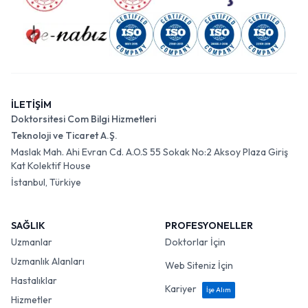
İLETİŞİM
Doktorsitesi Com Bilgi Hizmetleri
Teknoloji ve Ticaret A.Ş.
Maslak Mah. Ahi Evran Cd. A.O.S 55 Sokak No:2 Aksoy Plaza Giriş
Kat Kolektif House
İstanbul, Türkiye
SAĞLIK
PROFESYONELLER
Uzmanlar
Doktorlar İçin
Uzmanlık Alanları
Web Siteniz İçin
Hastalıklar
Kariyer
İşe Alım
Hizmetler