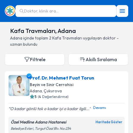
Doktor, klinik ara...
Kafa Travmaları, Adana
Adana
içinde toplam
2
Kafa Travmaları
uygulayan doktor -
uzman bulundu
Filtrele
Akıllı Sıralama
Prof. Dr. Mehmet Fuat Torun
Beyin ve Sinir Cerrahisi
Adana
, Çukurova
5
(
4
Değerlendirme)
Devamı
O kadar gönlü tok o kadar iyi o kadar ilgili...
Özel Medline Adana Hastanesi
Haritada Göster
Belediye Evleri, Turgut Özal Blv. No:234