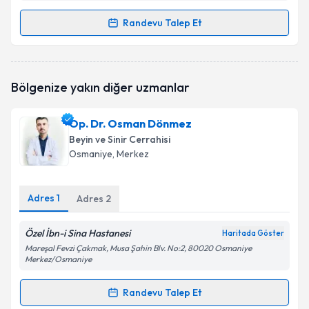
Randevu Talep Et
Randevu Takvimi Talebi
Prof. Dr. Mehmet Fuat Torun
için randevu takvimi
Bölgenize yakın diğer uzmanlar
talebi oluşturun. Size bu uzmandan randevu almanız
için bir takvim hazırlandığında e-posta ile
bilgilendireceğiz.
Op. Dr. Osman Dönmez
Beyin ve Sinir Cerrahisi
E-posta Adresiniz
Osmaniye
, Merkez
Adres
1
Adres
2
Kişisel verilerimin işlenmesine ilişkin
Aydınlatma
Metni
'ni okudum ve kişisel verilerimin belirtilen
Özel İbn-i Sina Hastanesi
Haritada Göster
kapsamda işlenmesini kabul ediyorum.
Mareşal Fevzi Çakmak, Musa Şahin Blv. No:2, 80020 Osmaniye
Merkez/Osmaniye
Takvim Talebini Gönder
Randevu Talep Et
Randevu Takvimi Talebi