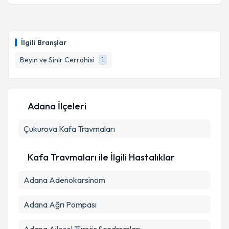
Op. Dr. Osman Dönmez
için randevu takvimi talebi
oluşturun. Size bu uzmandan randevu almanız için bir
İlgili Branşlar
takvim hazırlandığında e-posta ile bilgilendireceğiz.
Beyin ve Sinir Cerrahisi
1
E-posta Adresiniz
Adana İlçeleri
Kişisel verilerimin işlenmesine ilişkin
Aydınlatma
Çukurova
Metni
Kafa Travmaları
'ni okudum ve kişisel verilerimin belirtilen
kapsamda işlenmesini kabul ediyorum.
Kafa Travmaları ile İlgili Hastalıklar
Takvim Talebini Gönder
Adana Adenokarsinom
Adana Ağrı Pompası